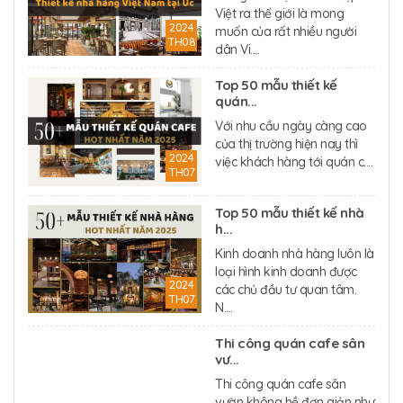
Việt ra thế giới là mong
2024
muốn của rất nhiều người
TH08
dân Vi....
Top 50 mẫu thiết kế
quán...
Với nhu cầu ngày càng cao
của thị trường hiện nay thì
2024
việc khách hàng tới quán c....
TH07
Top 50 mẫu thiết kế nhà
h...
Kinh doanh nhà hàng luôn là
loại hình kinh doanh được
2024
các chủ đầu tư quan tâm.
TH07
N....
Thi công quán cafe sân
vư...
Thi công quán cafe sân
vườn không hề đơn giản như