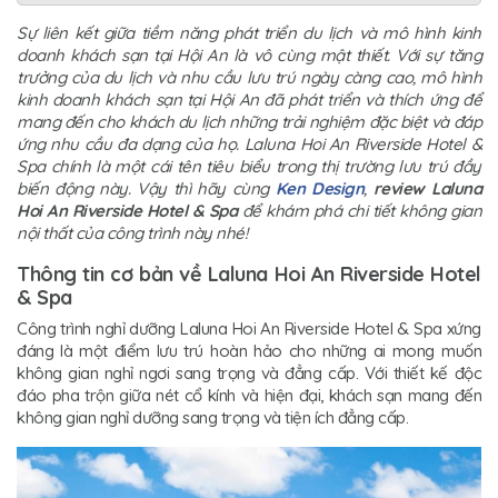
Sự liên kết giữa tiềm năng phát triển du lịch và mô hình kinh
doanh khách sạn tại Hội An là vô cùng mật thiết. Với sự tăng
trưởng của du lịch và nhu cầu lưu trú ngày càng cao, mô hình
kinh doanh khách sạn tại Hội An đã phát triển và thích ứng để
mang đến cho khách du lịch những trải nghiệm đặc biệt và đáp
ứng nhu cầu đa dạng của họ. Laluna Hoi An Riverside Hotel &
Spa chính là một cái tên tiêu biểu trong thị trường lưu trú đầy
biến động này. Vậy thì hãy cùng
Ken Design
,
review Laluna
Hoi An Riverside Hotel & Spa
để khám phá chi tiết không gian
nội thất của công trình này nhé!
Thông tin cơ bản về Laluna Hoi An Riverside Hotel
& Spa
Công trình nghỉ dưỡng Laluna Hoi An Riverside Hotel & Spa xứng
đáng là một điểm lưu trú hoàn hảo cho những ai mong muốn
không gian nghỉ ngơi sang trọng và đẳng cấp. Với thiết kế độc
đáo pha trộn giữa nét cổ kính và hiện đại, khách sạn mang đến
không gian nghỉ dưỡng sang trọng và tiện ích đẳng cấp.