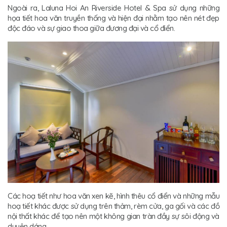
Ngoài ra, Laluna Hoi An Riverside Hotel & Spa sử dụng những
họa tiết hoa văn truyền thống và hiện đại nhằm tạo nên nét đẹp
độc đáo và sự giao thoa giữa đương đại và cổ điển.
Các hoạ tiết như hoa văn xen kẽ, hình thêu cổ điển và những mẫu
hoạ tiết khác được sử dụng trên thảm, rèm cửa, ga gối và các đồ
nội thất khác để tạo nên một không gian tràn đầy sự sôi động và
duyên dáng.