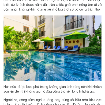
biệt, du khách được nằm dài trên chiếc ghế phơi nắng êm ái và
cảm nhận không khí mát mẻ bên hồ bơi thật sự vô cùng thích thú.
Hơn nữa, được bao phủ trong không gian ánh sáng nên khi khách
sạn lên đèn thì không gian ở đây cũng trở nên lung linh, kỳ ảo.
Ngoài ra, công trình nghỉ dưỡng này cũng sở hữu một khu vực
Laluna Spa thư giãn dành riêng cho các tín đồ làm đẹp và yêu