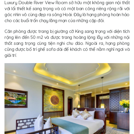
Luxury Double River View Room sở hữu một không gian nội thất
với lối thiết kế sang trọng và có một ban công riêng rộng rãi với
góc nhìn vô cùng đẹp ra sông Hoài. Đây là hạng phòng hoàn hảo
cho các buổi trốn chạy lãng mạn của những cặp đôi.
Căn phòng được trang bị giường cỡ King sang trọng với diện tích
rộng lên đến 50 m2 và được trang hoàng lộng lẫy với những nội
thất sang trọng cùng tiện nghi chu đáo. Ngoài ra, hạng phòng
cũng được bố trí ghế sofa dài để khách có thể nằm nghỉ ngơi và
giải trí.