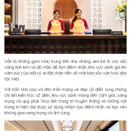
Vẫn là những gam màu trung tính nhẹ nhàng, xen kẽ là các sắc
vàng ánh kim và đỏ mận để làm điểm nhấn, khu vực sảnh gợi lên
cảm xúc của bất cứ ai đặt chân đến về một bản sắc văn hoá dân
tộc Việt.
Với trần nhà cao và đèn trần mang vẻ đẹp cổ điển cùng những
chi tiết kiến trúc cổ điển, khu vực sảnh mang đến cảm giác sang
trọng và quý phái. Hoạ tiết trang trí truyền thống và những vật
trang trí hiện đại được sử dụng nhằm tạo điểm nhấn và tạo nên
không gian sang trọng và ấm cúng.