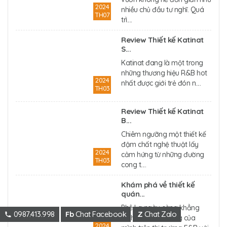
2024
nhiều chủ đầu tư nghĩ. Quá
TH07
trì....
Review Thiết kế Katinat
S...
Katinat đang là một trong
những thương hiệu R&B hot
2024
nhất được giới trẻ đón n....
TH03
Review Thiết kế Katinat
B...
Chiêm ngưỡng một thiết kế
đậm chất nghệ thuật lấy
2024
cảm hứng từ những đường
TH03
cong t....
Khám phá về thiết kế
quán...
Phê La ngày càng khẳng
0987.413.998
Fb
Chat Facebook
Z
Chat Zalo
định sức ảnh hưởng của
2024