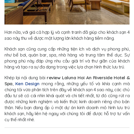
Hơn nữa, với giá cả hợp lý và cạnh tranh đã giúp cho khách sạn 4
sao này thu về được một lượng lớn khách hàng tiềm năng.
Khách sạn cũng cung cấp những tiện ích và dịch vụ phong phú,
như bể bơi, quán bar, spa, nhà hàng và trung tâm thể dục. Sự
phong phú này đáp ứng nhu cầu giải trí và thư giãn của khách
hàng và tạo ra sự đa dạng trong việc lựa chọn hình thức lưu trú.
Khép lại nội dung bài
review Laluna Hoi An Riverside Hotel &
Spa
,
Ken Design
mong rằng, những yếu tố và khía cạnh mà
chúng tôi vừa phân tích trên đây về khách sạn 4 sao này, các chủ
đầu tư sẽ có cái nhìn khái quát và chi tiết nhất, từ đó cũng rút ra
được những kinh nghiệm và kiến thức kinh doanh riêng cho bản
thân. Nếu bạn đang ấp ủ một dự án kinh doanh mô hình lưu trú
khách sạn, hãy liên hệ ngay với chúng tôi để được hỗ trợ tư vấn
cụ thể nhất nhé.