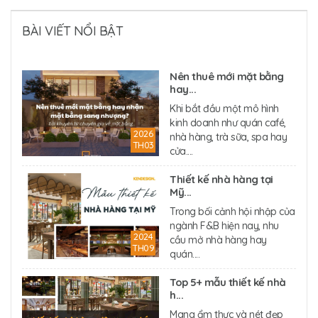
BÀI VIẾT NỔI BẬT
Nên thuê mới mặt bằng
hay...
Khi bắt đầu một mô hình
kinh doanh như quán café,
2026
nhà hàng, trà sữa, spa hay
TH03
cửa....
Thiết kế nhà hàng tại
Mỹ...
Trong bối cảnh hội nhập của
ngành F&B hiện nay, nhu
2024
cầu mở nhà hàng hay
TH09
quán....
Top 5+ mẫu thiết kế nhà
h...
Mang ẩm thực và nét đẹp