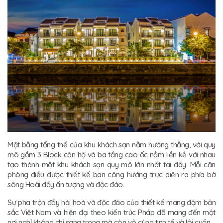
Mặt bằng tổng thể của khu khách sạn nằm hướng thẳng, với quy
mô gồm 3 Block căn hộ và ba tầng cao ốc nằm liền kề với nhau
tạo thành một khu khách sạn quy mô lớn nhất tại đây. Mỗi căn
phòng điều được thiết kế ban công hướng trực diện ra phía bờ
sông Hoài đầy ấn tượng và độc đáo.
Sự pha trộn đầy hài hoà và độc đáo của thiết kế mang đậm bản
sắc Việt Nam và hiện đại theo kiến trúc Pháp đã mang đến một
nơi nghỉ không chỉ sang trọng mà còn vô cùng tinh tế và lôi cuốn.