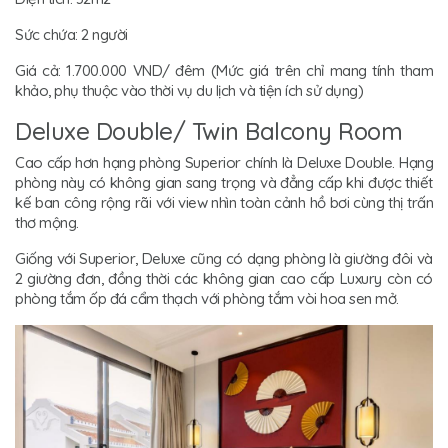
Sức chứa: 2 người
Giá cả: 1.700.000 VND/ đêm (Mức giá trên chỉ mang tính tham
khảo, phụ thuộc vào thời vụ du lịch và tiện ích sử dụng)
Deluxe Double/ Twin Balcony Room
Cao cấp hơn hạng phòng Superior chính là Deluxe Double. Hạng
phòng này có không gian sang trọng và đẳng cấp khi được thiết
kế ban công rộng rãi với view nhìn toàn cảnh hồ bơi cùng thị trấn
thơ mộng.
Giống với Superior, Deluxe cũng có dạng phòng là giường đôi và
2 giường đơn, đồng thời các không gian cao cấp Luxury còn có
phòng tắm ốp đá cẩm thạch với phòng tắm vòi hoa sen mở.