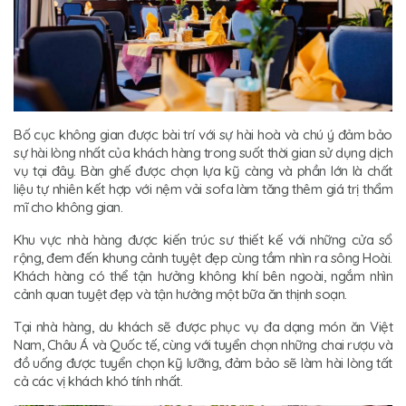
Bố cục không gian được bài trí với sự hài hoà và chú ý đảm bảo
sự hài lòng nhất của khách hàng trong suốt thời gian sử dụng dịch
vụ tại đây. Bàn ghế được chọn lựa kỹ càng và phần lớn là chất
liệu tự nhiên kết hợp với nệm vải sofa làm tăng thêm giá trị thẩm
mĩ cho không gian.
Khu vực nhà hàng được kiến trúc sư thiết kế với những cửa sổ
rộng, đem đến khung cảnh tuyệt đẹp cùng tầm nhìn ra sông Hoài.
Khách hàng có thể tận hưởng không khí bên ngoài, ngắm nhìn
cảnh quan tuyệt đẹp và tận hưởng một bữa ăn thịnh soạn.
Tại nhà hàng, du khách sẽ được phục vụ đa dạng món ăn Việt
Nam, Châu Á và Quốc tế, cùng với tuyển chọn những chai rượu và
đồ uống được tuyển chọn kỹ lưỡng, đảm bảo sẽ làm hài lòng tất
cả các vị khách khó tính nhất.