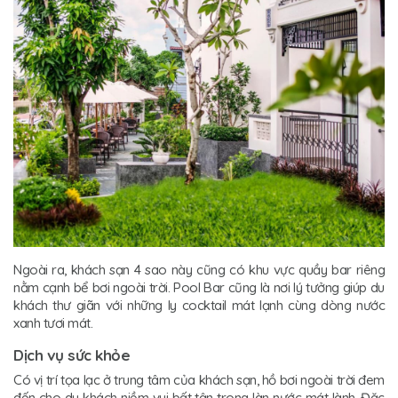
Ngoài ra, khách sạn 4 sao này cũng có khu vực quầy bar riêng
nằm cạnh bể bơi ngoài trời. Pool Bar cũng là nơi lý tưởng giúp du
khách thư giãn với những ly cocktail mát lạnh cùng dòng nước
xanh tươi mát.
Dịch vụ sức khỏe
Có vị trí tọa lạc ở trung tâm của khách sạn, hồ bơi ngoài trời đem
đến cho du khách niềm vui bất tận trong làn nước mát lành. Đặc