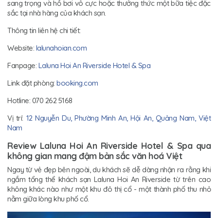
sang trọng và hồ bơi vô cực hoặc thưởng thức một bữa tiệc đặc
sắc tại nhà hàng của khách sạn.
Thông tin liên hệ chi tiết:
Website:
lalunahoian.com
Fanpage:
Laluna Hoi An Riverside Hotel & Spa
Link đặt phòng:
booking.com
Hotline: 070 262 5168
Vị trí:
12 Nguyễn Du, Phường Minh An, Hội An, Quảng Nam, Việt
Nam
Review Laluna Hoi An Riverside Hotel & Spa qua
không gian mang đậm bản sắc văn hoá Việt
Ngay từ vẻ đẹp bên ngoài, du khách sẽ dễ dàng nhận ra rằng khi
ngắm tổng thể khách sạn Laluna Hoi An Riverside từ trên cao
không khác nào như một khu đô thị cổ - một thành phố thu nhỏ
nằm giữa lòng khu phố cổ.