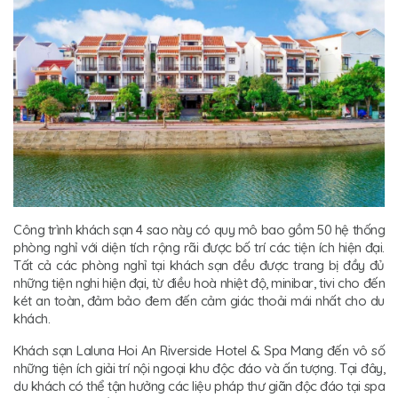
Công trình khách sạn 4 sao này có quy mô bao gồm 50 hệ thống
phòng nghỉ với diện tích rộng rãi được bố trí các tiện ích hiện đại.
Tất cả các phòng nghỉ tại khách sạn đều được trang bị đầy đủ
những tiện nghi hiện đại, từ điều hoà nhiệt độ, minibar, tivi cho đến
két an toàn, đảm bảo đem đến cảm giác thoải mái nhất cho du
khách.
Khách sạn Laluna Hoi An Riverside Hotel & Spa Mang đến vô số
những tiện ích giải trí nội ngoại khu độc đáo và ấn tượng. Tại đây,
du khách có thể tận hưởng các liệu pháp thư giãn độc đáo tại spa