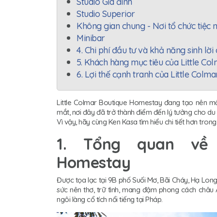
Studio Gia đình
Studio Superior
Không gian chung - Nơi tổ chức tiệc
Minibar
4. Chi phí đầu tư và khả năng sinh lời
5. Khách hàng mục tiêu của Little C
6. Lợi thế cạnh tranh của Little Colm
Little Colmar Boutique Homestay đang tạo nên mộ
mắt, nơi đây đã trở thành điểm đến lý tưởng cho d
Vì vậy, hãy cùng Ken Kasa tìm hiểu chi tiết hơn trong
1. Tổng quan về L
Homestay
Được tọa lạc tại 9B phố Suối Mơ, Bãi Cháy, Hạ Long
sức nên thơ, trữ tình, mang đậm phong cách châu
ngôi làng cổ tích nổi tiếng tại Pháp.