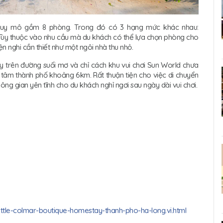
 quy mô gồm 8 phòng. Trong đó có 3 hạng mức khác nhau:
. Tùy thuộc vào nhu cầu mà du khách có thể lựa chọn phòng cho
ện nghi cần thiết như một ngôi nhà thu nhỏ.
gay trên đường suối mơ và chỉ cách khu vui chơi Sun World chưa
 tâm thành phố khoảng 6km. Rất thuận tiện cho việc di chuyển
hông gian yên tĩnh cho du khách nghỉ ngơi sau ngày dài vui chơi.
ttle-colmar-boutique-homestay-thanh-pho-ha-long.vi.html