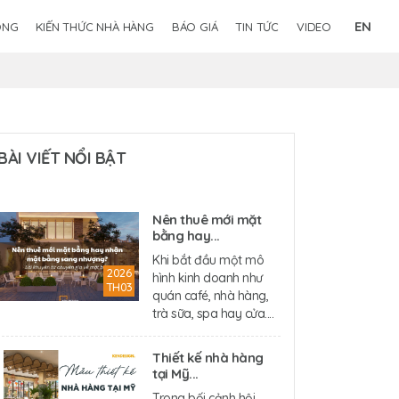
EN
ÔNG
KIẾN THỨC NHÀ HÀNG
BÁO GIÁ
TIN TỨC
VIDEO
BÀI VIẾT NỔI BẬT
Nên thuê mới mặt
bằng hay...
Khi bắt đầu một mô
2026
hình kinh doanh như
TH03
quán café, nhà hàng,
trà sữa, spa hay cửa....
Thiết kế nhà hàng
tại Mỹ...
Trong bối cảnh hội