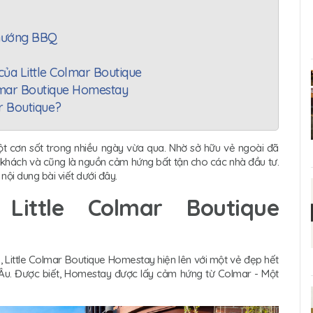
 nướng BBQ
 của Little Colmar Boutique
olmar Boutique Homestay
ar Boutique?
t cơn sốt trong nhiều ngày vừa qua. Nhờ sở hữu vẻ ngoài đã
u khách và cũng là nguồn cảm hứng bất tận cho các nhà đầu tư.
 nội dung bài viết dưới đây.
ittle Colmar Boutique
, Little Colmar Boutique Homestay hiện lên với một vẻ đẹp hết
 Âu. Được biết, Homestay được lấy cảm hứng từ Colmar - Một