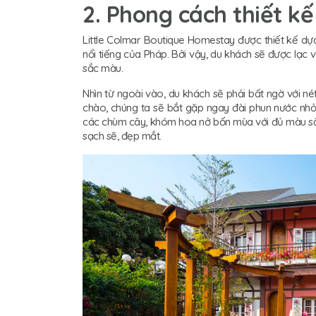
2. Phong cách thiết kế
Little Colmar Boutique Homestay được thiết kế dự
nổi tiếng của Pháp. Bởi vậy, du khách sẽ được lạc
sắc màu.
Nhìn từ ngoài vào, du khách sẽ phải bất ngờ với nét
chào, chúng ta sẽ bắt gặp ngay đài phun nước nhỏ 
các chùm cây, khóm hoa nở bốn mùa với đủ màu sắc k
sạch sẽ, đẹp mắt.