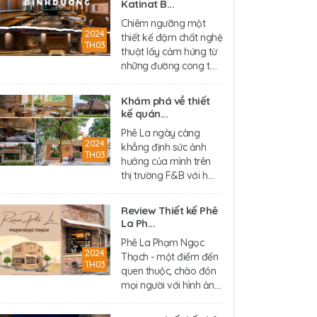
Katinat B...
Chiêm ngưỡng một
2024
thiết kế đậm chất nghệ
TH03
thuật lấy cảm hứng từ
những đường cong t....
Khám phá về thiết
kế quán...
Phê La ngày càng
2024
khẳng định sức ảnh
TH03
hưởng của mình trên
thị trường F&B với h....
Review Thiết kế Phê
La Ph...
Phê La Phạm Ngọc
2024
Thạch - một điểm đến
TH03
quen thuộc, chào đón
mọi người với hình ản....