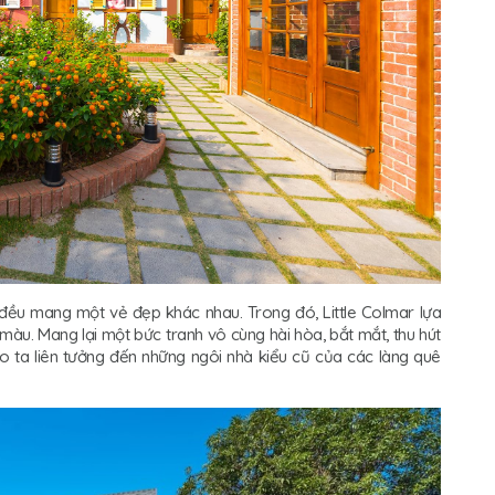
đều mang một vẻ đẹp khác nhau. Trong đó, Little Colmar lựa
màu. Mang lại một bức tranh vô cùng hài hòa, bắt mắt, thu hút
ho ta liên tưởng đến những ngôi nhà kiểu cũ của các làng quê