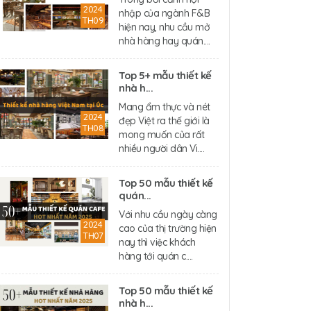
2024
nhập của ngành F&B
TH09
hiện nay, nhu cầu mở
nhà hàng hay quán....
Top 5+ mẫu thiết kế
nhà h...
Mang ẩm thực và nét
2024
đẹp Việt ra thế giới là
TH08
mong muốn của rất
nhiều người dân Vi....
Top 50 mẫu thiết kế
quán...
Với nhu cầu ngày càng
2024
cao của thị trường hiện
TH07
nay thì việc khách
hàng tới quán c....
Top 50 mẫu thiết kế
nhà h...