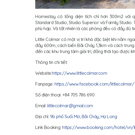
Homestay có tổng diện tích chỉ hơn 300m2 với
Standard Studio, Studio Superior và Family Studio
phù hợp. Và tất nhiên là các phòng đều có đầy đủ ti
Little Colmar có một vị trí khá đặc biệt khi nằm n
đầy 600m, cách biển Bãi Cháy 1,3km và cách trung
đến các khu trung tâm giải trí, đồng thời tạo được k
Thông tin chi tiết:
Website:
https://www.littlecolmar.com
Fanpage:
https://www.facebook.com/littlecolmar/
Số điện thoại: +84 705 786 690
Email:
littlecolmar@gmail.com
Địa chỉ:
9b phố Suối Mơ, Bãi Cháy, Hạ Long
Link Booking:
https://www.booking.com/hotel/vn/li