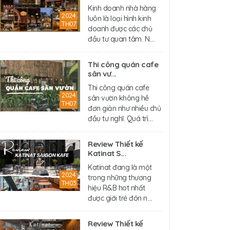
Kinh doanh nhà hàng
2024
luôn là loại hình kinh
TH07
doanh được các chủ
đầu tư quan tâm. N....
Thi công quán cafe
sân vư...
Thi công quán cafe
2024
sân vườn không hề
TH07
đơn giản như nhiều chủ
đầu tư nghĩ. Quá trì....
Review Thiết kế
Katinat S...
Katinat đang là một
2024
trong những thương
TH03
hiệu R&B hot nhất
được giới trẻ đón n....
Review Thiết kế