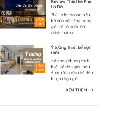
Review Thiết kế Phê
La Đà...
Phê La là thương hiệu
2024
trà sữa nổi tiếng trong
TH03
giới trẻ cả nước đã
chính thức có....
Ý tưởng thiết kế nội
thất...
Hiện nay phong cách
2023
thiết kế đơn giản hóa
TH09
được rất nhiều chủ đầu
tư lựa chọn giữ....
XEM THÊM