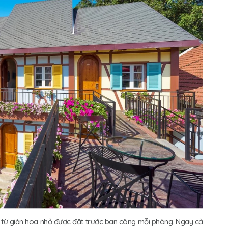
n từ giàn hoa nhỏ được đặt trước ban công mỗi phòng. Ngay cả