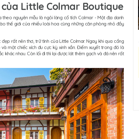
 của Little Colmar Boutique
a theo nguyên mẫu là ngôi làng cổ tích Colmar - Một địa danh
 vào thế giới của nhiều loài hoa cùng những căn phòng nhỏ đầy
 đẹp rất nên thơ, trữ tình của Little Colmar. Ngay khi qua cổng
và một chiếc xích đu cực kỳ xinh xắn. Điểm xuyết trong đó là
hác nhau. Còn lối đi thì lại được lát thêm gạch và đá nên rất