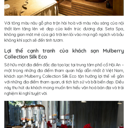
Với tông màu nâu gỗ pha trộn hài hoà với màu nâu sáng của nội
thất làm tăng lên vẻ đẹp của kiến trúc đương đại. Seta Spa,
không gian mát mẻ của gió trời len lỏi vào mọi ngõ ngách và bầu
không khí sạch sẽ đến tinh tươm.
Lợi thế cạnh tranh của khách sạn Mulberry
Collection Silk Eco
Sở hữu một địa điểm đắc địa tọa lạc tại trung tâm phố cổ Hội An –
một trong những địa điểm tham quan hấp dẫn nhất ở Việt Nam,
khách sạn Mulberry Collection Silk Eco tận hưởng lợi thế về gần
với những địa điểm tham quan, di tích lịch sử và bãi biển đẹp. Điều
này thu hút du khách mong muốn tìm hiểu văn hoá bản địa và trải
nghiệm kì nghỉ tuyệt vời.