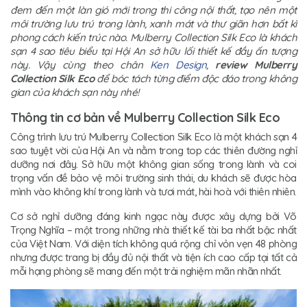
đem đến một làn gió mới trong thi công nội thất, tạo nên một
môi trường lưu trú trong lành, xanh mát và thư giãn hơn bất kì
phong cách kiến trúc nào. Mulberry Collection Silk Eco là khách
sạn 4 sao tiêu biểu tại Hội An sở hữu lối thiết kế đầy ấn tượng
này. Vậy cùng theo chân
Ken Design
,
review Mulberry
Collection Silk Eco
để bóc tách từng điểm độc đáo trong không
gian của khách sạn này nhé!
Thông tin cơ bản về Mulberry Collection Silk Eco
Công trình lưu trú Mulberry Collection Silk Eco là một khách sạn 4
sao tuyệt vời của Hội An và nằm trong top các thiên đường nghỉ
dưỡng nơi đây. Sở hữu một không gian sống trong lành và coi
trọng vấn đề bảo vệ môi trường sinh thái, du khách sẽ được hòa
mình vào không khí trong lành và tươi mát, hài hoà với thiên nhiên.
Cơ sở nghỉ dưỡng đáng kinh ngạc này được xây dựng bởi Võ
Trọng Nghĩa – một trong những nhà thiết kế tài ba nhất bậc nhất
của Việt Nam. Với diện tích không quá rộng chỉ vỏn vẹn 48 phòng
nhưng được trang bị đầy đủ nội thất và tiện ích cao cấp tại tất cả
mỗi hạng phòng sẽ mang đến một trải nghiệm mãn nhãn nhất.