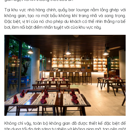
Tại khu vực nhà hàng chính, quầy bar lounge nằm lồng ghép với
không gian, tạo ra một bầu không khí trang nhã và sang trọng.
Đặc biệt, vị trí của nó cho phép du khách có thể nhìn thẳng ra bể
bơi, làm nổi bật điểm nhấn tuyệt vời của khu vực này.
Không chỉ vậy, toàn bộ không gian đã được thiết kế đặc biệt để
tận dụng tối đa ánh sáng tự nhiên và không gian mở, tạo nên một