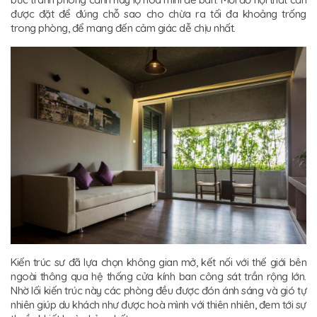
được đặt để đúng chỗ sao cho chừa ra tối đa khoảng trống
trong phòng, để mang đến cảm giác dễ chịu nhất.
Kiến trúc sư đã lựa chọn không gian mở, kết nối với thế giới bên
ngoài thông qua hệ thống cửa kính ban công sát trần rộng lớn.
Nhờ lối kiến trúc này các phòng đều được đón ánh sáng và gió tự
nhiên giúp du khách như được hoà mình với thiên nhiên, đem tới sự