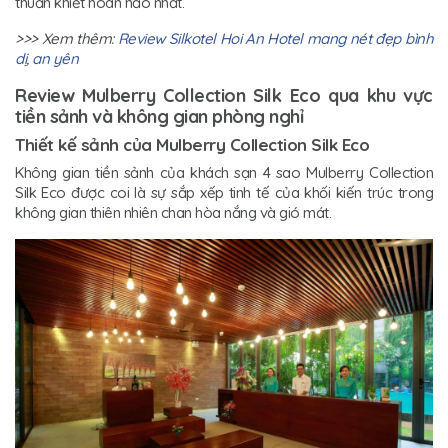
thuần khiết hoàn hảo nhất.
>>> Xem thêm:
Review Silkotel Hoi An Hotel mang nét đẹp bình
dị, an yên
Review Mulberry Collection Silk Eco qua khu vực
tiền sảnh và không gian phòng nghỉ
Thiết kế sảnh của Mulberry Collection Silk Eco
Không gian tiền sảnh của khách sạn 4 sao Mulberry Collection
Silk Eco được coi là sự sắp xếp tinh tế của khối kiến trúc trong
không gian thiên nhiên chan hòa nắng và gió mát.