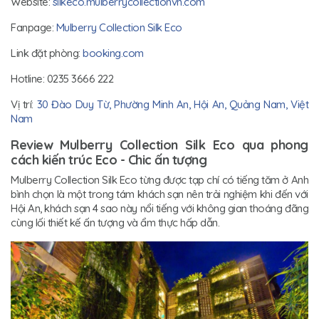
Website:
silkeco.mulberrycollectionvn.com
Fanpage:
Mulberry Collection Silk Eco
Link đặt phòng:
booking.com
Hotline: 0235 3666 222
Vị trí:
30 Đào Duy Từ, Phường Minh An, Hội An, Quảng Nam, Việt
Nam
Review Mulberry Collection Silk Eco qua phong
cách kiến trúc Eco - Chic ấn tượng
Mulberry Collection Silk Eco từng được tạp chí có tiếng tăm ở Anh
bình chọn là một trong tám khách sạn nên trải nghiệm khi đến với
Hội An, khách sạn 4 sao này nổi tiếng với không gian thoáng đãng
cùng lối thiết kế ấn tượng và ẩm thực hấp dẫn.