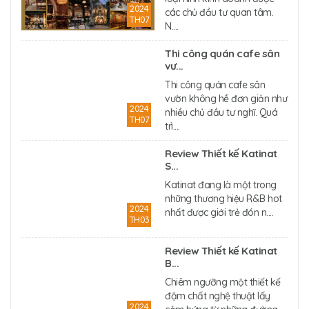
2024
các chủ đầu tư quan tâm.
TH07
N....
Thi công quán cafe sân
vư...
Thi công quán cafe sân
vườn không hề đơn giản như
2024
nhiều chủ đầu tư nghĩ. Quá
TH07
trì....
Review Thiết kế Katinat
S...
Katinat đang là một trong
những thương hiệu R&B hot
2024
nhất được giới trẻ đón n....
TH03
Review Thiết kế Katinat
B...
Chiêm ngưỡng một thiết kế
đậm chất nghệ thuật lấy
2024