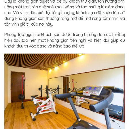
Đây là không gian tuyệt vời để du khách thư giãn, tận hưởng ánh
nắng mặt trời trên ghế sofa hay võng và tạo những kỉ niệm đáng
nhớ. Với vị trí đặc biệt tại tầng thượng, khách sạn đã khéo léo sử
dụng không gian sân thượng rộng mở để mở rộng tầm nhìn và
tôn vinh giá trị của nơi này.
Phòng tập gym tại khách sạn được trang bị đầy đủ các thiết bị
hiện đại, tạo nên một không gian tiện nghi và hiện đại giúp du
khách duy trì vóc dáng và nâng cao thể lực.