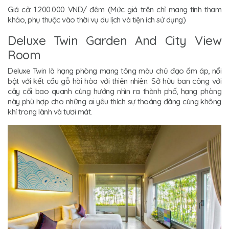
Giá cả: 1.200.000 VND/ đêm (Mức giá trên chỉ mang tính tham
khảo, phụ thuộc vào thời vụ du lịch và tiện ích sử dụng)
Deluxe Twin Garden And City View
Room
Deluxe Twin là hạng phòng mang tông màu chủ đạo ấm áp, nổi
bật với kết cấu gỗ hài hòa với thiên nhiên. Sở hữu ban công với
cây cối bao quanh cùng hướng nhìn ra thành phố, hạng phòng
này phù hợp cho những ai yêu thích sự thoáng đãng cùng không
khí trong lành và tươi mát.