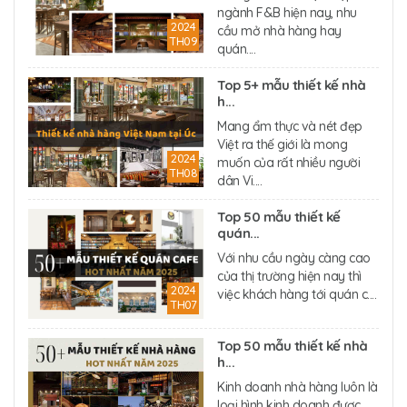
ngành F&B hiện nay, nhu
2024
cầu mở nhà hàng hay
TH09
quán....
Top 5+ mẫu thiết kế nhà
h...
Mang ẩm thực và nét đẹp
Việt ra thế giới là mong
2024
muốn của rất nhiều người
TH08
dân Vi....
Top 50 mẫu thiết kế
quán...
Với nhu cầu ngày càng cao
của thị trường hiện nay thì
2024
việc khách hàng tới quán c....
TH07
Top 50 mẫu thiết kế nhà
h...
Kinh doanh nhà hàng luôn là
loại hình kinh doanh được