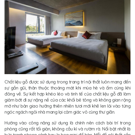
Chất liệu gỗ được sử dụng trong trang trí nội thất luôn mang đến
sự gần gũi, thân thuộc thoáng mát khi mùa hè và ấm cúng khi
đông về. Sự kết hợp khéo léo và tinh tế của chất liệu gỗ đã làm
giảm bớt đi sự nặng nề của các khối bê tông và không gian rộng
mở như bản giao hưởng thiên nhiên tươi mới khẽ len lỏi vào từng
ngóc ngách ngôi nhà mang lại cảm giác vô cùng thư giãn.
Hướng vào công năng sử dụng là chính nên cách bài trí trong
phòng cũng rất tối giản, không cầu kì và rườm rà. Nổi bật nhất là
bức tranh phong cảnh hay lọ hoa mini để bàn. Mỗi đồ nội thất cần