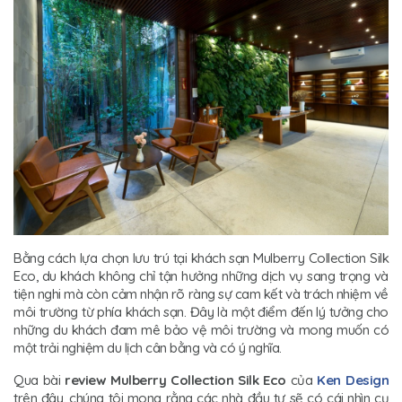
Bằng cách lựa chọn lưu trú tại khách sạn Mulberry Collection Silk
Eco, du khách không chỉ tận hưởng những dịch vụ sang trọng và
tiện nghi mà còn cảm nhận rõ ràng sự cam kết và trách nhiệm về
môi trường từ phía khách sạn. Đây là một điểm đến lý tưởng cho
những du khách đam mê bảo vệ môi trường và mong muốn có
một trải nghiệm du lịch cân bằng và có ý nghĩa.
Qua bài
review Mulberry Collection Silk Eco
của
Ken Design
trên đây, chúng tôi mong rằng các nhà đầu tư sẽ có cái nhìn cụ