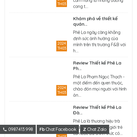
cảm hứng từ những đường
TH03
cong t....
Khám phá về thiết kế
quán...
Phê La ngày càng khẳng
định sức ảnh hưởng của
2024
mình trên thị trường F&B với
TH03
h....
Review Thiết kế Phê La
Ph...
Phê La Phạm Ngọc Thạch -
một điểm đến quen thuộc,
2024
chào đón mọi người với hình
TH03
ản....
Review Thiết kế Phê La
Đà...
Phê La là thương hiệu trà
sữa nổi tiếng trong giới trẻ
0987.413.998
Fb
Chat Facebook
Z
Chat Zalo
2024
cả nước đã chính thức có....
TH03