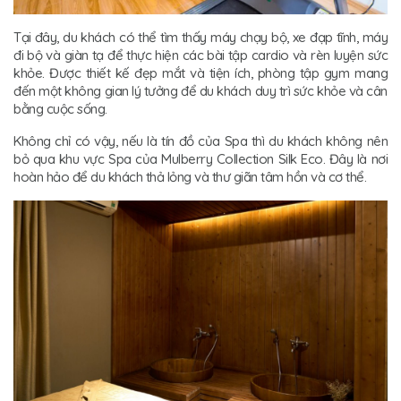
Tại đây, du khách có thể tìm thấy máy chạy bộ, xe đạp tĩnh, máy
đi bộ và giàn tạ để thực hiện các bài tập cardio và rèn luyện sức
khỏe. Được thiết kế đẹp mắt và tiện ích, phòng tập gym mang
đến một không gian lý tưởng để du khách duy trì sức khỏe và cân
bằng cuộc sống.
Không chỉ có vậy, nếu là tín đồ của Spa thì du khách không nên
bỏ qua khu vực Spa của Mulberry Collection Silk Eco. Đây là nơi
hoàn hảo để du khách thả lỏng và thư giãn tâm hồn và cơ thể.