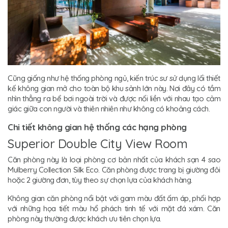
Cũng giống như hệ thống phòng ngủ, kiến trúc sư sử dụng lối thiết
kế không gian mở cho toàn bộ khu sảnh lớn này. Nơi đây có tầm
nhìn thẳng ra bể bơi ngoài trời và được nối liền với nhau tạo cảm
giác giữa con người và thiên nhiên như không có khoảng cách.
Chi tiết không gian hệ thống các hạng phòng
Superior Double City View Room
Căn phòng này là loại phòng cơ bản nhất của khách sạn 4 sao
Mulberry Collection Silk Eco. Căn phòng được trang bị giường đôi
hoặc 2 giường đơn, tùy theo sự chọn lựa của khách hàng.
Không gian căn phòng nổi bật với gam màu đất ấm áp, phối hợp
với những họa tiết màu hổ phách tinh tế với mặt đá xám. Căn
phòng này thường được khách ưu tiên chọn lựa.