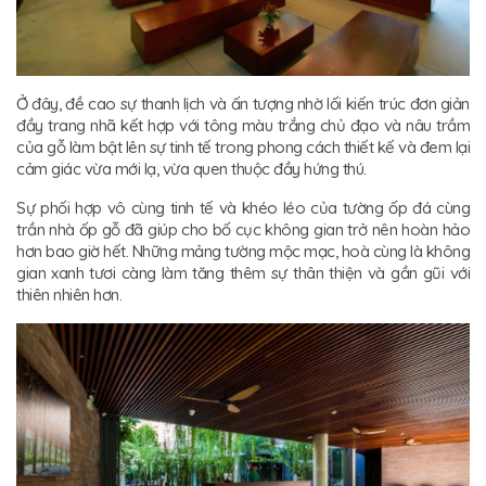
Ở đây, đề cao sự thanh lịch và ấn tượng nhờ lối kiến trúc đơn giản
đầy trang nhã kết hợp với tông màu trắng chủ đạo và nâu trầm
của gỗ làm bật lên sự tinh tế trong phong cách thiết kế và đem lại
cảm giác vừa mới lạ, vừa quen thuộc đầy hứng thú.
Sự phối hợp vô cùng tinh tế và khéo léo của tường ốp đá cùng
trần nhà ốp gỗ đã giúp cho bố cục không gian trở nên hoàn hảo
hơn bao giờ hết. Những mảng tường mộc mạc, hoà cùng là không
gian xanh tươi càng làm tăng thêm sự thân thiện và gần gũi với
thiên nhiên hơn.