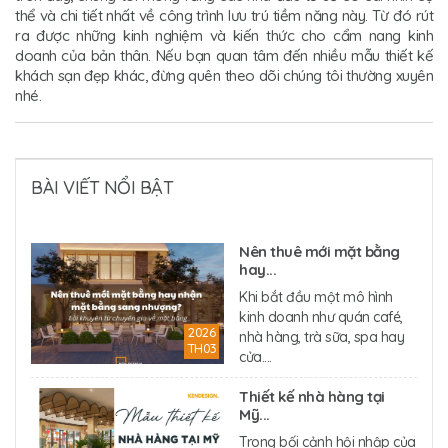
thể và chi tiết nhất về công trình lưu trú tiềm năng này. Từ đó rút
ra được những kinh nghiệm và kiến thức cho cẩm nang kinh
doanh của bản thân. Nếu bạn quan tâm đến nhiều mẫu thiết kế
khách sạn đẹp khác, đừng quên theo dõi chúng tôi thường xuyên
nhé.
BÀI VIẾT NỔI BẬT
Nên thuê mới mặt bằng
hay...
Khi bắt đầu một mô hình
kinh doanh như quán café,
2026
nhà hàng, trà sữa, spa hay
TH03
cửa....
Thiết kế nhà hàng tại
Mỹ...
Trong bối cảnh hội nhập của