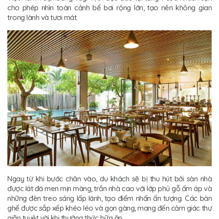
cho phép nhìn toàn cảnh bể bơi rộng lớn, tạo nên không gian
trong lành và tươi mát.
Ngay từ khi bước chân vào, du khách sẽ bị thu hút bởi sàn nhà
được lát đá men mịn màng, trần nhà cao với lớp phủ gỗ ấm áp và
những đèn treo sáng lấp lánh, tạo điểm nhấn ấn tượng. Các bàn
ghế được sắp xếp khéo léo và gọn gàng, mang đến cảm giác thư
giãn tuyệt vời khi thưởng thức bữa ăn.