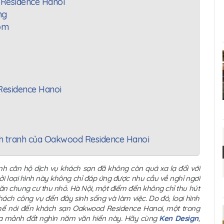
d Residence Hanoi
ng
oom
 Residence Hanoi
ạnh tranh của Oakwood Residence Hanoi
nh căn hộ dịch vụ khách sạn đã không còn quá xa lạ đối với
Bởi loại hình này không chỉ đáp ứng được nhu cầu về nghỉ ngơi
ăn chung cư thu nhỏ. Hà Nội, một điểm đến không chỉ thu hút
ách công vụ đến đây sinh sống và làm việc. Do đó, loại hình
 thể nói đến khách sạn Oakwood Residence Hanoi, một trong
ủa mảnh đất nghìn năm văn hiến này. Hãy cùng
Ken Design
,