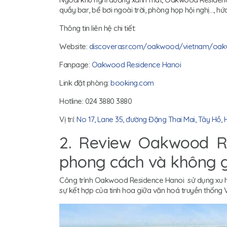
quầy bar, bể bơi ngoài trời, phòng họp hội nghị…, hứ
Thông tin liên hệ chi tiết:
Website:
discoverasr.com/oakwood/vietnam/oak
Fanpage:
Oakwood Residence Hanoi
Link đặt phòng:
booking.com
Hotline: 024 3880 3880
Vị trí:
No 17, Lane 35, đường Đặng Thai Mai, Tây Hồ, 
2. Review Oakwood R
phong cách và không gi
Công trình Oakwood Residence Hanoi sử dụng xu hướ
sự kết hợp của tinh hoa giữa văn hoá truyền thống