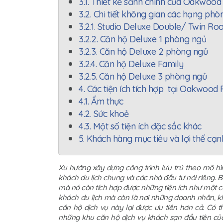
3.1. Thiết kế sảnh chính của Oakwoo
3.2. Chi tiết không gian các hạng phò
3.2.1. Studio Deluxe Double/ Twin R
3.2.2. Căn hộ Deluxe 1 phòng ngủ
3.2.3. Căn hộ Deluxe 2 phòng ngủ
3.2.4. Căn hộ Deluxe Family
3.2.5. Căn hộ Deluxe 3 phòng ngủ
4. Các tiện ích tích hợp tại Oakwood
4.1. Ẩm thực
4.2. Sức khoẻ
4.3. Một số tiện ích đặc sắc khác
5. Khách hàng mục tiêu và lợi thế c
Xu hướng xây dựng công trình lưu trú theo mô hì
khách du lịch chung và các nhà đầu tư nói riêng. 
mà nó còn tích hợp được những tiện ích như một c
khách du lịch mà còn là nơi những doanh nhân, kh
căn hộ dịch vụ này lại được ưu tiên hơn cả. Có
những khu căn hộ dịch vụ khách sạn đầu tiên c