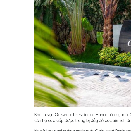
Khách sạn Oakwood Residence Hanoi có quy mô 4.6
căn hộ cao cấp được trang bị đầy đủ các tiện ích đi
Ngoài khu nghỉ dưỡng xanh mát, Oakwood Residence H