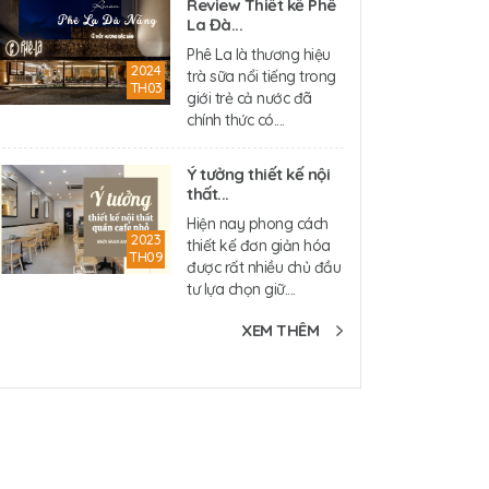
Review Thiết kế Phê
La Đà...
Phê La là thương hiệu
2024
trà sữa nổi tiếng trong
TH03
giới trẻ cả nước đã
chính thức có....
Ý tưởng thiết kế nội
thất...
Hiện nay phong cách
2023
thiết kế đơn giản hóa
TH09
được rất nhiều chủ đầu
tư lựa chọn giữ....
XEM THÊM