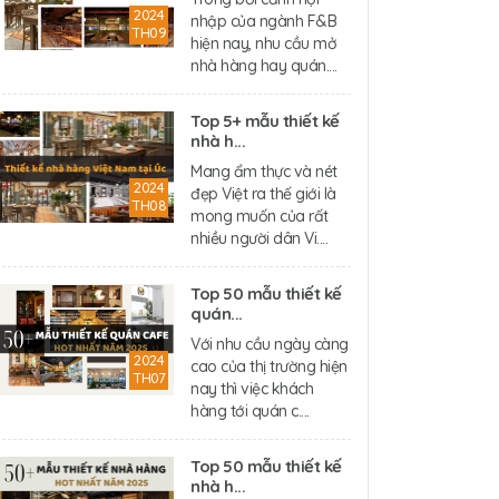
2024
nhập của ngành F&B
TH09
hiện nay, nhu cầu mở
nhà hàng hay quán....
Top 5+ mẫu thiết kế
nhà h...
Mang ẩm thực và nét
2024
đẹp Việt ra thế giới là
TH08
mong muốn của rất
nhiều người dân Vi....
Top 50 mẫu thiết kế
quán...
Với nhu cầu ngày càng
2024
cao của thị trường hiện
TH07
nay thì việc khách
hàng tới quán c....
Top 50 mẫu thiết kế
nhà h...