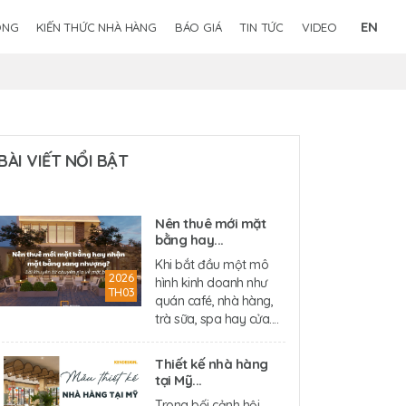
EN
ÔNG
KIẾN THỨC NHÀ HÀNG
BÁO GIÁ
TIN TỨC
VIDEO
BÀI VIẾT NỔI BẬT
Nên thuê mới mặt
bằng hay...
Khi bắt đầu một mô
2026
hình kinh doanh như
TH03
quán café, nhà hàng,
trà sữa, spa hay cửa....
Thiết kế nhà hàng
tại Mỹ...
Trong bối cảnh hội