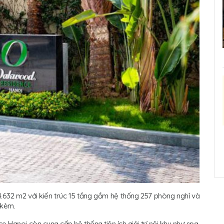
32 m2 với kiến trúc 15 tầng gồm hệ thống 257 phòng nghỉ và
 kèm.
anoi còn cung cấp hệ thống tiện ích giải trí nội khu như spa,