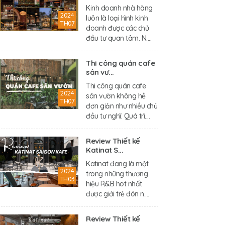
Kinh doanh nhà hàng
2024
luôn là loại hình kinh
TH07
doanh được các chủ
đầu tư quan tâm. N....
Thi công quán cafe
sân vư...
Thi công quán cafe
2024
sân vườn không hề
TH07
đơn giản như nhiều chủ
đầu tư nghĩ. Quá trì....
Review Thiết kế
Katinat S...
Katinat đang là một
2024
trong những thương
TH03
hiệu R&B hot nhất
được giới trẻ đón n....
Review Thiết kế