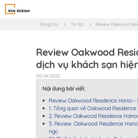
Trang chủ
Tin tức
Review Oakwood Resid
Review Oakwood Resid
dịch vụ khách sạn hiện
24/04/2023
Nội dung bài viết.
Review Oakwood Residence Hanoi - Kh
1. Tổng quan về Oakwood Residence
2. Review Oakwood Residence Hanoi 
3. Review Oakwood Residence Hanoi
ngủ