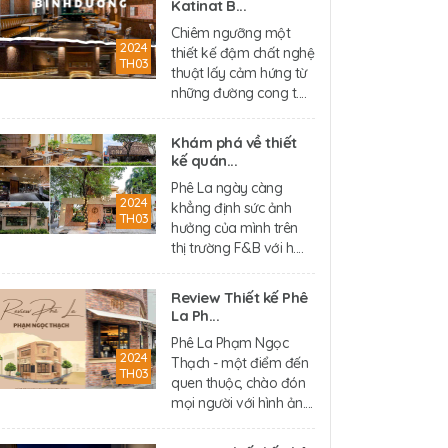
Katinat B...
Chiêm ngưỡng một
2024
thiết kế đậm chất nghệ
TH03
thuật lấy cảm hứng từ
những đường cong t....
Khám phá về thiết
kế quán...
Phê La ngày càng
2024
khẳng định sức ảnh
TH03
hưởng của mình trên
thị trường F&B với h....
Review Thiết kế Phê
La Ph...
Phê La Phạm Ngọc
2024
Thạch - một điểm đến
TH03
quen thuộc, chào đón
mọi người với hình ản....