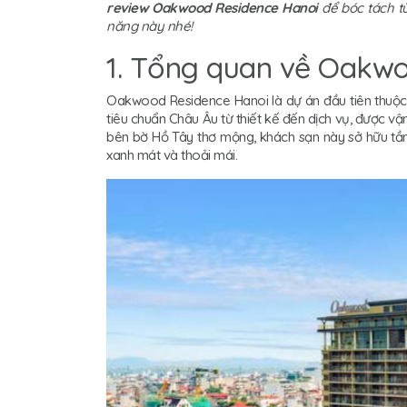
review Oakwood Residence Hanoi
để bóc tách từ
năng này nhé!
1. Tổng quan về Oakw
Oakwood Residence Hanoi là dự án đầu tiên thuộc 
tiêu chuẩn Châu Âu từ thiết kế đến dịch vụ, được
bên bờ Hồ Tây thơ mộng, khách sạn này sở hữu tầm
xanh mát và thoải mái.