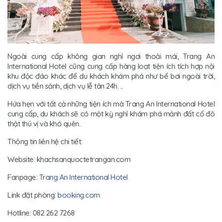
Ngoài cung cấp không gian nghỉ ngơi thoải mái, Trang An
International Hotel cũng cung cấp hàng loạt tiện ích tích hợp nội
khu độc đáo khác để du khách khám phá như bể bơi ngoài trời,
dịch vụ tiền sảnh, dịch vụ lễ tân 24h. ..
Hứa hẹn với tất cả những tiện ích mà Trang An International Hotel
cung cấp, du khách sẽ có một kỳ nghỉ khám phá mảnh đất cố đô
thật thú vị và khó quên.
Thông tin liên hệ chi tiết:
Website: khachsanquoctetrangan.com
Fanpage:
Trang An International Hotel
Link đặt phòng:
booking.com
Hotline: 082 262 7268