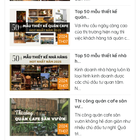
Top 50 mẫu thiết kế
quán...
Với nhu cầu ngày càng cao
của thị trường hiện nay thì
2024
việc khách hàng tới quán c....
TH07
Top 50 mẫu thiết kế nhà
h...
Kinh doanh nhà hàng luôn là
loại hình kinh doanh được
2024
các chủ đầu tư quan tâm.
TH07
N....
Thi công quán cafe sân
vư...
Thi công quán cafe sân
vườn không hề đơn giản như
2024
nhiều chủ đầu tư nghĩ. Quá
TH07
trì....