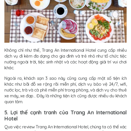
Không chỉ như thế, Trang An International Hotel cung cấp nhiều
dịch vụ đi kèm đa dạng cho gia đình và trẻ nhỏ như tổ chức tiệc
nướng ngoài trời, tiệc sinh nhật và các hoạt động giải trí vui chơi
khác.
Ngoài ra, khách sạn 3 sao này cũng cung cấp một số tiện ích
khác như bãi đỗ xe rộng rãi miễn phí, dịch vụ bảo vệ 24/7, wifi,
nước lọc, trà và cà phê miễn phí trong phòng, và dịch vụ cho thuê
xe máy, xe đạp... Đây là những tiện ích cũng được nhiều du khách
quan tâm.
5. Lợi thế cạnh tranh của Trang An International
Hotel
Qua việc review Trang An International Hotel, chúng ta có thể xác