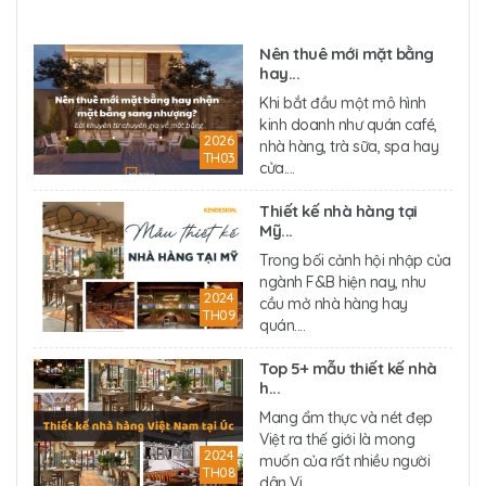
Nên thuê mới mặt bằng
hay...
Khi bắt đầu một mô hình
kinh doanh như quán café,
2026
nhà hàng, trà sữa, spa hay
TH03
cửa....
Thiết kế nhà hàng tại
Mỹ...
Trong bối cảnh hội nhập của
ngành F&B hiện nay, nhu
2024
cầu mở nhà hàng hay
TH09
quán....
Top 5+ mẫu thiết kế nhà
h...
Mang ẩm thực và nét đẹp
Việt ra thế giới là mong
2024
muốn của rất nhiều người
TH08
dân Vi....