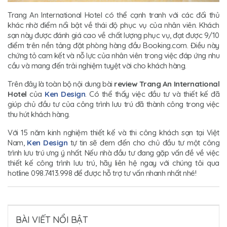
Trang An International Hotel có thể cạnh tranh với các đối thủ
khác nhờ điểm nổi bật về thái độ phục vụ của nhân viên. Khách
sạn này được đánh giá cao về chất lượng phục vụ, đạt được 9/10
điểm trên nền tảng đặt phòng hàng đầu Booking.com. Điều này
chứng tỏ cam kết và nỗ lực của nhân viên trong việc đáp ứng nhu
cầu và mang đến trải nghiệm tuyệt vời cho khách hàng.
Trên đây là toàn bộ nội dung bài
review Trang An International
Hotel
của
Ken Design
. Có thể thấy việc đầu tư và thiết kế đã
giúp chủ đầu tư của công trình lưu trú đã thành công trong việc
thu hút khách hàng.
Với 15 năm kinh nghiệm thiết kế và thi công khách sạn tại Việt
Nam,
Ken Design
tự tin sẽ đem đến cho chủ đầu tư một công
trình lưu trú ưng ý nhất. Nếu nhà đầu tư đang gặp vấn đề về việc
thiết kế công trình lưu trú, hãy liên hệ ngay với chúng tôi qua
hotline 098.7413.998 để được hỗ trợ tư vấn nhanh nhất nhé!
BÀI VIẾT NỔI BẬT