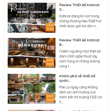
Review Thiết kế Katinat
S...
Katinat đang là một trong
những thương hiệu R&B hot
2024
nhất được giới trẻ đón n....
TH03
Review Thiết kế Katinat
B...
Chiêm ngưỡng một thiết kế
đậm chất nghệ thuật lấy
2024
cảm hứng từ những đường
TH03
cong t....
Khám phá về thiết kế
quán...
Phê La ngày càng khẳng
định sức ảnh hưởng của
2024
mình trên thị trường F&B với
TH03
h....