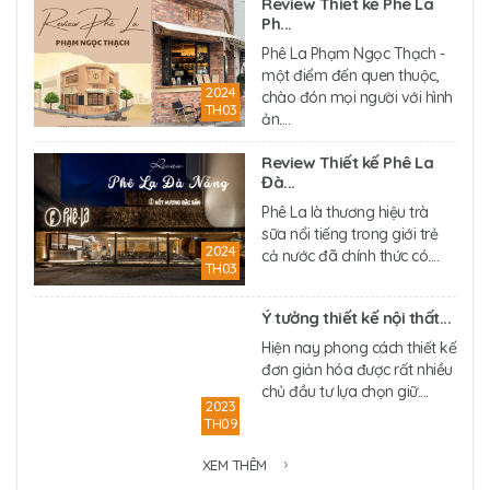
Review Thiết kế Phê La
Ph...
Phê La Phạm Ngọc Thạch -
một điểm đến quen thuộc,
2024
chào đón mọi người với hình
TH03
ản....
Review Thiết kế Phê La
Đà...
Phê La là thương hiệu trà
sữa nổi tiếng trong giới trẻ
2024
cả nước đã chính thức có....
TH03
Ý tưởng thiết kế nội thất...
Hiện nay phong cách thiết kế
đơn giản hóa được rất nhiều
chủ đầu tư lựa chọn giữ....
2023
TH09
XEM THÊM