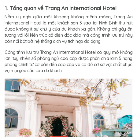
1. Tổng quan về Trang An International Hotel
Nằm uy nghi giữa một khoảng không mênh mông, Trang An
International Hotel là một khách sạn 3 sao tại Ninh Bình thu hút
được không ít sự chú ý của du khách xa gần. Không chỉ gây ấn
tượng với lối kiến trúc cổ điển độc đáo mà công trình lưu trú này
còn nổi bật bởi hệ thống dịch vụ tích hợp đa dạng.
Công trình lưu trú Trang An International Hotel có quy mô không
lớn, tuy nhiên số phòng ngủ cao cấp được phân chia làm 5 hạng
phòng chính từ cơ bản đến cao cấp và có đủ cơ sở vật chất phục
vụ mọi yêu cầu của du khách.