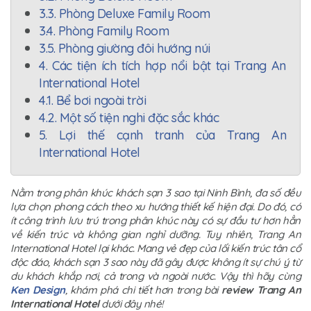
3.3. Phòng Deluxe Family Room
3.4. Phòng Family Room
3.5. Phòng giường đôi hướng núi
4. Các tiện ích tích hợp nổi bật tại Trang An
International Hotel
4.1. Bể bơi ngoài trời
4.2. Một số tiện nghi đặc sắc khác
5. Lợi thế cạnh tranh của Trang An
International Hotel
Nằm trong phân khúc khách sạn 3 sao tại Ninh Bình, đa số đều
lựa chọn phong cách theo xu hướng thiết kế hiện đại. Do đó, có
ít công trình lưu trú trong phân khúc này có sự đầu tư hơn hẳn
về kiến trúc và không gian nghỉ dưỡng. Tuy nhiên, Trang An
International Hotel lại khác. Mang vẻ đẹp của lối kiến trúc tân cổ
độc đáo, khách sạn 3 sao này đã gây được không ít sự chú ý từ
du khách khắp nơi, cả trong và ngoài nước. Vậy thì hãy cùng
Ken Design
, khám phá chi tiết hơn trong bài
review Trang An
International Hotel
dưới đây nhé!