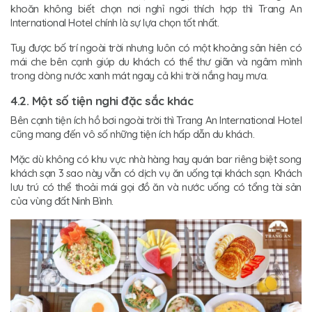
khoăn không biết chọn nơi nghỉ ngơi thích hợp thì Trang An
International Hotel chính là sự lựa chọn tốt nhất.
Tuy được bố trí ngoài trời nhưng luôn có một khoảng sân hiên có
mái che bên cạnh giúp du khách có thể thư giãn và ngâm mình
trong dòng nước xanh mát ngay cả khi trời nắng hay mưa.
4.2. Một số tiện nghi đặc sắc khác
Bên cạnh tiện ích hồ bơi ngoài trời thì Trang An International Hotel
cũng mang đến vô số những tiện ích hấp dẫn du khách.
Mặc dù không có khu vực nhà hàng hay quán bar riêng biệt song
khách sạn 3 sao này vẫn có dịch vụ ăn uống tại khách sạn. Khách
lưu trú có thể thoải mái gọi đồ ăn và nước uống có tổng tài sản
của vùng đất Ninh Bình.