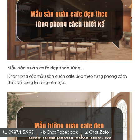
Mẫu sàn quán cafe đẹp theo từng...
Khám phá các mẫu sàn quán cafe đẹp theo từng phong cách
thiết kế, cùng kinh nghiệm lựa...
0987.413.998
Fb
Chat Facebook
Z
Chat Zalo