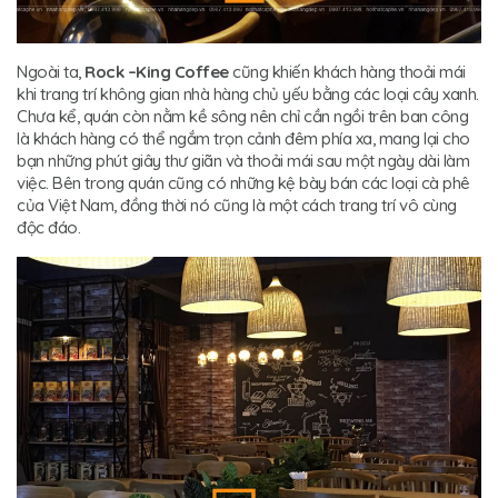
Ngoài ta,
Rock –King Coffee
cũng khiến khách hàng thoải mái
khi trang trí không gian nhà hàng chủ yếu bằng các loại cây xanh.
Chưa kể, quán còn nằm kề sông nên chỉ cần ngồi trên ban công
là khách hàng có thể ngắm trọn cảnh đêm phía xa, mang lại cho
bạn những phút giây thư giãn và thoải mái sau một ngày dài làm
việc. Bên trong quán cũng có những kệ bày bán các loại cà phê
của Việt Nam, đồng thời nó cũng là một cách trang trí vô cùng
độc đáo.