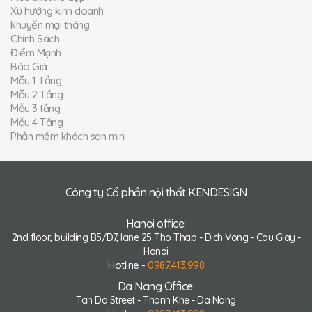
Xu hướng kinh doanh
khuyến mại tháng
Chính Sách
Điểm Mạnh
Báo Giá
Mẫu 1 Tầng
Mẫu 2 Tầng
Mẫu 3 tầng
Mẫu 4 Tầng
Phần mềm khách sạn mini
Công ty Cổ phần nội thất KENDESIGN
Hanoi office:
2nd floor, building B5/D7, lane 25 Tho Thap - Dich Vong - Cau Giay -
Hanoi
Hotline -
0987.413.998
Da Nang Office:
Tan Da Street - Thanh Khe - Da Nang