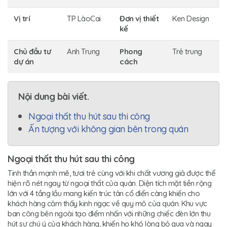
Vị trí
TP LàoCai
Đơn vị thiết
Ken Design
kế
Chủ đầu tư
Anh Trung
Phong
Trẻ trung
dự án
cách
Nội dung bài viết.
Ngoại thất thu hút sau thi công
Ấn tượng với không gian bên trong quán
Ngoại thất thu hút sau thi công
Tinh thần mạnh mẽ, tươi trẻ cùng với khi chất vương giả được thể
hiện rõ nét ngay từ ngoại thất của quán. Diện tích mặt tiền rộng
lớn với 4 tầng lầu mang kiến trúc tân cổ điển càng khiến cho
khách hàng cảm thấy kinh ngạc về quy mô của quán. Khu vực
ban công bên ngoài tạo điểm nhấn với những chiếc đèn lớn thu
hút sự chú ý của khách hàng, khiến họ khó lòng bỏ qua và ngay