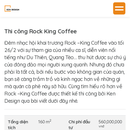
Thi công Rock King Coffee
Đêm nhạc hội khai trương Rock –King Coffee vào tối
26/2 với sự tham gia của nhiều ca sĩ, diễn viên nổi
tiếng như Du Thiên, Quang Tèo… thu hút được sự chú ý
của đông đảo mọi người xung quanh. Nhưng đó chưa
phải là tất cả, bởi nếu bước vào không gian của quán,
bạn sẽ càng trầm trồ và kinh ngạc hơn về những gì
mà quán cà phê này sở hữu. Cùng tìm hiểu rõ hơn về
Rock –King Coffee được thiết kế thi công bởi Ken
Design qua bài viết dưới đây nhé.
2
Tổng diện
160 m
Chi phí đầu
560,000,000
vnđ
tích
tư