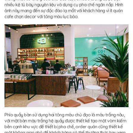
nhiều kệ tủ bày nguyên liệu và dụng cụ pha chế ngăn nắp. Hình
ảnh này mang đến sự độc đáo lạ mắt với khách hàng vì ít quán
cafe chọn decor với tông màu lục bảo.
Phía quầy bàn sử dụng hai tông màu chủ đạo là màu trắng nâu,
với mặt bàn màu trắng hệ quầy được thiết kế tạo một vòm kiếm
bên cạnh khu vực để thiết bị pha chế, order quán cũng thiết kế
một không gian nhỏ để khách hàng có thể thưởng thức hay xem