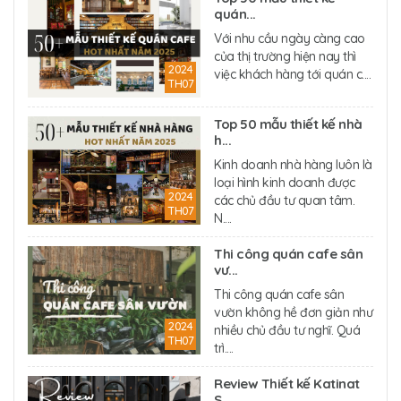
quán...
Với nhu cầu ngày càng cao
của thị trường hiện nay thì
2024
việc khách hàng tới quán c....
TH07
Top 50 mẫu thiết kế nhà
h...
Kinh doanh nhà hàng luôn là
loại hình kinh doanh được
2024
các chủ đầu tư quan tâm.
TH07
N....
Thi công quán cafe sân
vư...
Thi công quán cafe sân
vườn không hề đơn giản như
2024
nhiều chủ đầu tư nghĩ. Quá
TH07
trì....
Review Thiết kế Katinat
S...