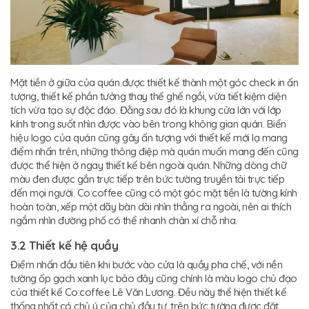
Mặt tiền ở giữa của quán được thiết kế thành một góc check in ấn
tượng, thiết kế phần tưởng thay thế ghế ngồi, vừa tiết kiệm diện
tích vừa tạo sự độc đáo. Đằng sau đó là khung cửa lớn với lớp
kính trong suốt nhìn được vào bên trong không gian quán. Biển
hiệu logo của quán cũng gây ấn tượng với thiết kế mới lạ mang
điểm nhấn trên, những thông điệp mà quán muốn mang đến cũng
được thể hiện ở ngay thiết kế bên ngoài quán. Những dòng chữ
màu đen được gắn trực tiếp trên bức tường truyền tải trực tiếp
đến mọi người. Co:coffee cũng có một góc mặt tiền là tường kính
hoàn toàn, xếp một dãy bàn dài nhìn thẳng ra ngoài, nên ai thích
ngắm nhìn đường phố có thể nhanh chân xí chỗ nha.
3.2 Thiết kế hệ quầy
Điểm nhấn đầu tiên khi bước vào cửa là quầy pha chế, với nền
tường ốp gạch xanh lục bảo đây cũng chính là màu logo chủ đạo
của thiết kế Co:coffee Lê Văn Lương. Đều này thể hiện thiết kế
thống nhất có chủ ý của chủ đầu tư, trên bức tường được đặt