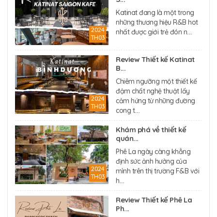
Katinat đang là một trong
những thương hiệu R&B hot
2024
nhất được giới trẻ đón n....
TH03
Review Thiết kế Katinat
B...
Chiêm ngưỡng một thiết kế
đậm chất nghệ thuật lấy
2024
cảm hứng từ những đường
TH03
cong t....
Khám phá về thiết kế
quán...
Phê La ngày càng khẳng
định sức ảnh hưởng của
2024
mình trên thị trường F&B với
TH03
h....
Review Thiết kế Phê La
Ph...