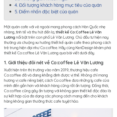
4. Đối tượng khách hàng mục tiêu của quán
5. Điểm nhấn đặc biệt của quán
Một quán cafe với vẻ ngoài mang phong cách Hàn Quốc nhẹ
nhàng, tinh tế và thu hút đến lạ,
thiết kế Co:Coffee Lê Văn
Lương
nổi bật trên con phố Lê Văn Lương. Chủ đầu tư hiện nay
thường ưa chuộng xu hướng thiết kế quán cafe theo phong cách
trẻ trung hiện đại như Co:coffee. Hãy cùng KenDesign khám phá
thiết kế Co:coffee Lê Văn Lương qua bài viết dưới đây.
1. Giới thiệu đôi nét về Co:coffee Lê Văn Lương
Xuất hiện trên thị trường vào năm 2019, thương hiệu cafe
Co:coffee đã và đang khẳng định được vị thế. Không chỉ mang
hương vị cafe riêng biệt, cách Co:coffee đưa những ly cafe của
mình đến gần hơn với khách hàng cũng rất ấn tượng. Đồng thời,
Co:coffee cũng gây ấn tượng với không gian thiết kế độc đáo là
sự kết hợp của đa dạng các phong cách mang đến cho khách
hàng không gian thưởng thức cafe tuyệt hảo.