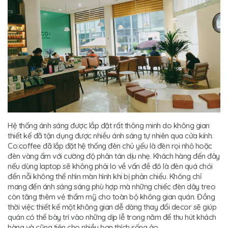
Hệ thống ánh sáng được lắp đặt rất thông minh do không gian
thiết kế đã tận dụng được nhiều ánh sáng tự nhiên qua cửa kính.
Co:coffee đã lắp đặt hệ thống đèn chủ yếu là đèn rọi nhỏ hoặc
đèn vàng ấm với cường độ phân tán dịu nhẹ. Khách hàng đến đây
nếu dùng laptop sẽ không phải lo về vấn đề đó là đèn quá chói
đến nỗi không thể nhìn màn hình khi bị phản chiếu. Không chỉ
mang đến ánh sáng sáng phù hợp mà những chiếc đèn dây treo
còn tăng thêm vẻ thẩm mỹ cho toàn bộ không gian quán. Đồng
thời việc thiết kế một không gian dễ dàng thay đổi decor sẽ giúp
quán có thể bày trí vào những dịp lễ trong năm để thu hút khách
hàng và cũng tiện cho nhiều bạn thích sống ảo.