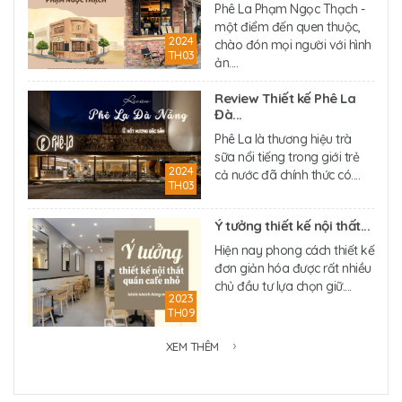
Phê La Phạm Ngọc Thạch -
một điểm đến quen thuộc,
2024
chào đón mọi người với hình
TH03
ản....
Review Thiết kế Phê La
Đà...
Phê La là thương hiệu trà
sữa nổi tiếng trong giới trẻ
2024
cả nước đã chính thức có....
TH03
Ý tưởng thiết kế nội thất...
Hiện nay phong cách thiết kế
đơn giản hóa được rất nhiều
chủ đầu tư lựa chọn giữ....
2023
TH09
XEM THÊM