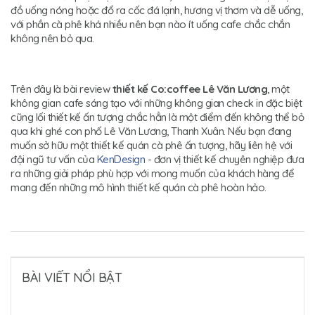
đồ uống nóng hoặc đổ ra cốc đá lạnh, hương vị thơm và dễ uống,
với phần cà phê khá nhiều nên bạn nào ít uống cafe chắc chắn
không nên bỏ qua.
Trên đây là bài review
thiết kế Co:coffee Lê Văn Lương
, một
không gian cafe sáng tạo với những không gian check in đặc biệt
cũng lối thiết kế ấn tượng chắc hẳn là một điểm đến không thể bỏ
qua khi ghé con phố Lê Văn Lương, Thanh Xuân. Nếu bạn đang
muốn sở hữu một thiết kế quán cà phê ấn tượng, hãy liên hệ với
đội ngũ tư vấn của
KenDesign
- đơn vị thiết kế chuyên nghiệp đưa
ra những giải pháp phù hợp với mong muốn của khách hàng để
mang đến những mô hình thiết kế quán cà phê hoàn hảo.
BÀI VIẾT NỔI BẬT