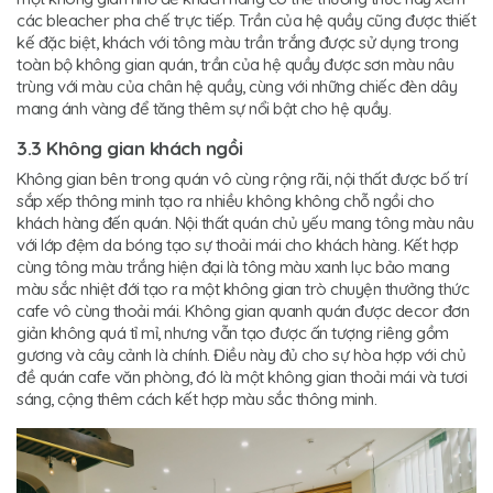
các bleacher pha chế trực tiếp. Trần của hệ quầy cũng được thiết
kế đặc biệt, khách với tông màu trần trắng được sử dụng trong
toàn bộ không gian quán, trần của hệ quầy được sơn màu nâu
trùng với màu của chân hệ quầy, cùng với những chiếc đèn dây
mang ánh vàng để tăng thêm sự nổi bật cho hệ quầy.
3.3 Không gian khách ngồi
Không gian bên trong quán vô cùng rộng rãi, nội thất được bố trí
sắp xếp thông minh tạo ra nhiều không không chỗ ngồi cho
khách hàng đến quán. Nội thất quán chủ yếu mang tông màu nâu
với lớp đệm da bóng tạo sự thoải mái cho khách hàng. Kết hợp
cùng tông màu trắng hiện đại là tông màu xanh lục bảo mang
màu sắc nhiệt đới tạo ra một không gian trò chuyện thưởng thức
cafe vô cùng thoải mái. Không gian quanh quán được decor đơn
giản không quá tỉ mỉ, nhưng vẫn tạo được ấn tượng riêng gồm
gương và cây cảnh là chính. Điều này đủ cho sự hòa hợp với chủ
đề quán cafe văn phòng, đó là một không gian thoải mái và tươi
sáng, cộng thêm cách kết hợp màu sắc thông minh.