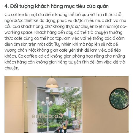
4. Đối tượng khách hàng mục tiêu của quán
Co:coffee là một địa điểm không thể bỏ qua với hình thức chỗ
ngồi được thiết kế đa dạng, phục vụ được nhiều mục đích và nhu
cầu của khách hàng, chứ không thực sự chuyên biệt như một co-
working space. Khách hàng đến đây có thể trò chuyện thưởng
thức cafe cũng có thể học tập, làm việc với hệ thống các ổ cắm
điện âm sàn trên mặt đất. Tuy nhiên khi mở nắp lên sẽ rất dễ
vướng chân. Một không gian cafe yên tĩnh để làm việc, để tiếp
khách, Co:coffee có có không gian phòng họp riêng cho những
khách hàng cần không gian riêng tư, yên tĩnh để làm việc, để trò
chuyện.