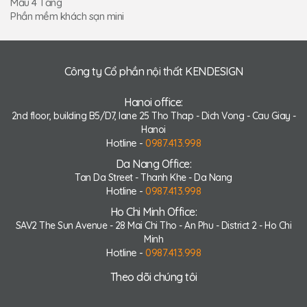
Mẫu 4 Tầng
Phần mềm khách sạn mini
Công ty Cổ phần nội thất KENDESIGN
Hanoi office:
2nd floor, building B5/D7, lane 25 Tho Thap - Dich Vong - Cau Giay -
Hanoi
Hotline -
0987.413.998
Da Nang Office:
Tan Da Street - Thanh Khe - Da Nang
Hotline -
0987.413.998
Ho Chi Minh Office:
SAV2 The Sun Avenue - 28 Mai Chi Tho - An Phu - District 2 - Ho Chi
Minh
Hotline -
0987.413.998
Theo dõi chúng tôi