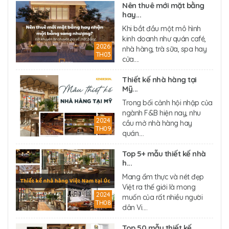
Nên thuê mới mặt bằng
hay...
Khi bắt đầu một mô hình
kinh doanh như quán café,
2026
nhà hàng, trà sữa, spa hay
TH03
cửa....
Thiết kế nhà hàng tại
Mỹ...
Trong bối cảnh hội nhập của
ngành F&B hiện nay, nhu
2024
cầu mở nhà hàng hay
TH09
quán....
Top 5+ mẫu thiết kế nhà
h...
Mang ẩm thực và nét đẹp
Việt ra thế giới là mong
2024
muốn của rất nhiều người
TH08
dân Vi....
Top 50 mẫu thiết kế