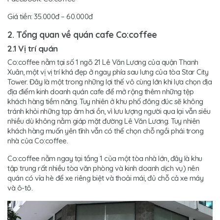
Giá tiền: 35.000đ – 60.000đ
2. Tổng quan về quán cafe Co:coffee
2.1 Vị trí quán
Co:coffee nằm tại số 1 ngõ 21 Lê Văn Lương của quận Thanh
Xuân, một vị vị trí khá đẹp ở ngay phía sau lưng của tòa Star City
Tower. Đây là một trong những lợi thế vô cùng lớn khi lựa chọn địa
địa điểm kinh doanh quán cafe để mở rộng thêm những tệp
khách hàng tiềm năng. Tuy nhiên ở khu phố đông đúc sẽ không
tránh khỏi những tạp âm hơi ồn, vì lưu lượng người qua lại vẫn siêu
nhiều dù không nằm giáp mặt đường Lê Văn Lương. Tuy nhiên
khách hàng muốn yên tĩnh vẫn có thể chọn chỗ ngồi phái trong
nhà của Co:coffee.
Co:coffee nằm ngay tại tầng 1 của một tòa nhà lớn, đây là khu
tập trung rất nhiều tòa văn phòng và kinh doanh dịch vụ) nên
quán có vỉa hè để xe riêng biệt và thoải mái, đủ chỗ cả xe máy
và ô-tô.