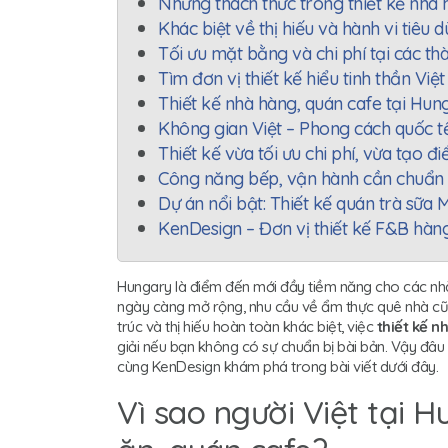
Những thách thức trong thiết kế nhà 
Khác biệt về thị hiếu và hành vi tiêu
Tối ưu mặt bằng và chi phí tại các t
Tìm đơn vị thiết kế hiểu tinh thần Vi
Thiết kế nhà hàng, quán cafe tại Hu
Không gian Việt – Phong cách quốc t
Thiết kế vừa tối ưu chi phí, vừa tạo 
Công năng bếp, vận hành cần chuẩn 
Dự án nổi bật: Thiết kế quán trà sữa 
KenDesign – Đơn vị thiết kế F&B hàng
Hungary là điểm đến mới đầy tiềm năng cho các nhà
ngày càng mở rộng, nhu cầu về ẩm thực quê nhà cũng
trúc và thị hiếu hoàn toàn khác biệt, việc
thiết kế n
giải nếu bạn không có sự chuẩn bị bài bản. Vậy đâu 
cùng KenDesign khám phá trong bài viết dưới đây.
Vì sao người Việt tại 