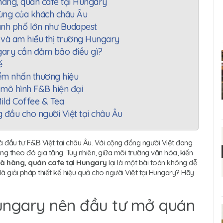
hàng, quán cafe tại Hungary
 dùng của khách châu Âu
hành phố lớn như Budapest
ệt và am hiểu thị trường Hungary
ngary cần đảm bảo điều gì?
ế
điểm nhấn thương hiệu
mô hình F&B hiện đại
Mild Coffee & Tea
 đầu cho người Việt tại châu Âu
 đầu tư F&B Việt tại châu Âu. Với cộng đồng người Việt đang
 theo đó gia tăng. Tuy nhiên, giữa môi trường văn hóa, kiến
hà hàng, quán cafe tại Hungary
lại là một bài toán không dễ
là giải pháp thiết kế hiệu quả cho người Việt tại Hungary? Hãy
Hungary nên đầu tư mở quán