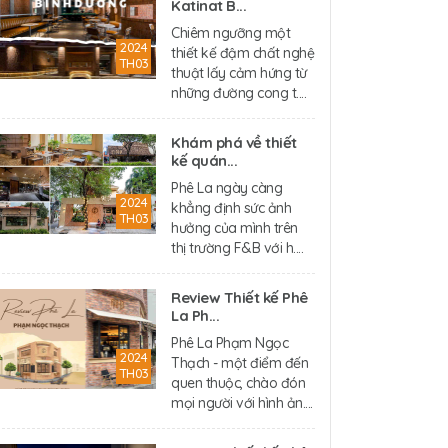
Katinat B...
Chiêm ngưỡng một
2024
thiết kế đậm chất nghệ
TH03
thuật lấy cảm hứng từ
những đường cong t....
Khám phá về thiết
kế quán...
Phê La ngày càng
2024
khẳng định sức ảnh
TH03
hưởng của mình trên
thị trường F&B với h....
Review Thiết kế Phê
La Ph...
Phê La Phạm Ngọc
2024
Thạch - một điểm đến
TH03
quen thuộc, chào đón
mọi người với hình ản....