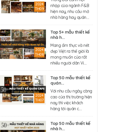
2024
nhập của ngành F&B
TH09
hiện nay, nhu cầu mở
nhà hàng hay quán....
Top 5+ mẫu thiết kế
nhà h...
Mang ẩm thực và nét
2024
đẹp Việt ra thế giới là
TH08
mong muốn của rất
nhiều người dân Vi....
Top 50 mẫu thiết kế
quán...
Với nhu cầu ngày càng
2024
cao của thị trường hiện
TH07
nay thì việc khách
hàng tới quán c....
Top 50 mẫu thiết kế
nhà h...