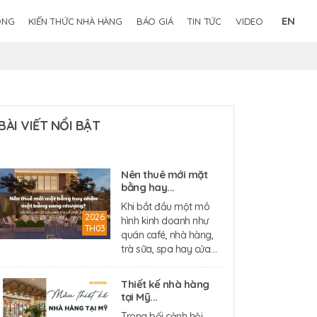
EN
ÔNG
KIẾN THỨC NHÀ HÀNG
BÁO GIÁ
TIN TỨC
VIDEO
BÀI VIẾT NỔI BẬT
Nên thuê mới mặt
bằng hay...
Khi bắt đầu một mô
2026
hình kinh doanh như
TH03
quán café, nhà hàng,
trà sữa, spa hay cửa....
Thiết kế nhà hàng
tại Mỹ...
Trong bối cảnh hội