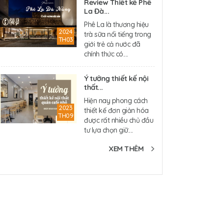
Review Thiết kế Phê
La Đà...
Phê La là thương hiệu
2024
trà sữa nổi tiếng trong
TH03
giới trẻ cả nước đã
chính thức có....
Ý tưởng thiết kế nội
thất...
Hiện nay phong cách
2023
thiết kế đơn giản hóa
TH09
được rất nhiều chủ đầu
tư lựa chọn giữ....
XEM THÊM