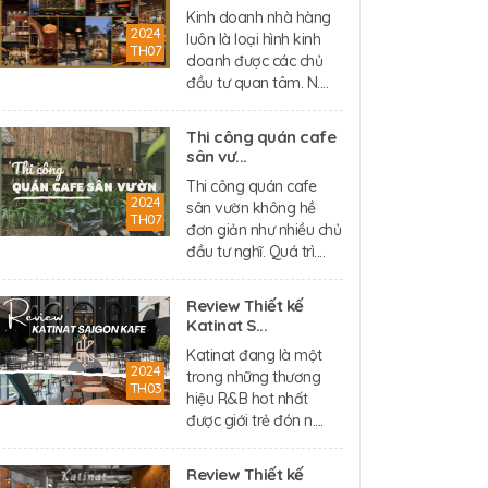
Kinh doanh nhà hàng
2024
luôn là loại hình kinh
TH07
doanh được các chủ
đầu tư quan tâm. N....
Thi công quán cafe
sân vư...
Thi công quán cafe
2024
sân vườn không hề
TH07
đơn giản như nhiều chủ
đầu tư nghĩ. Quá trì....
Review Thiết kế
Katinat S...
Katinat đang là một
2024
trong những thương
TH03
hiệu R&B hot nhất
được giới trẻ đón n....
Review Thiết kế