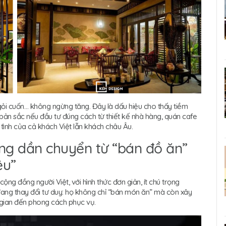
gỏi cuốn… không ngừng tăng. Đây là dấu hiệu cho thấy tiềm
bản sắc nếu đầu tư đúng cách từ thiết kế nhà hàng, quán cafe
ình của cả khách Việt lẫn khách châu Âu.
ang dần chuyển từ “bán đồ ăn”
ệu”
ộng đồng người Việt, với hình thức đơn giản, ít chú trọng
đang thay đổi tư duy: họ không chỉ “bán món ăn” mà còn xây
 gian đến phong cách phục vụ.