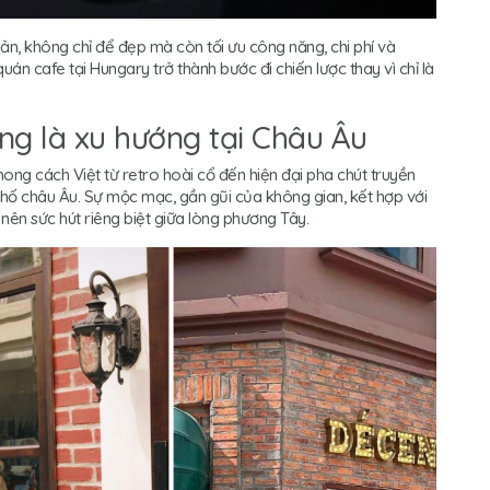
bản, không chỉ để đẹp mà còn tối ưu công năng, chi phí và
uán cafe tại Hungary trở thành bước đi chiến lược thay vì chỉ là
ng là xu hướng tại Châu Âu
ng cách Việt từ retro hoài cổ đến hiện đại pha chút truyền
phố châu Âu. Sự mộc mạc, gần gũi của không gian, kết hợp với
 nên sức hút riêng biệt giữa lòng phương Tây.