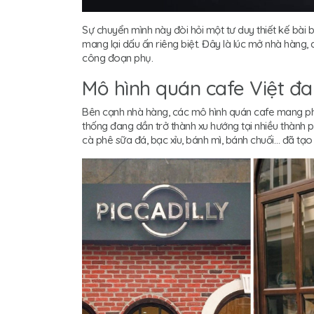
Sự chuyển mình này đòi hỏi một tư duy thiết kế bài 
mang lại dấu ấn riêng biệt. Đây là lúc mở nhà hàng, q
công đoạn phụ.
Mô hình quán cafe Việt đa
Bên cạnh nhà hàng, các mô hình quán cafe mang pho
thống đang dần trở thành xu hướng tại nhiều thành 
cà phê sữa đá, bạc xỉu, bánh mì, bánh chuối… đã tạo