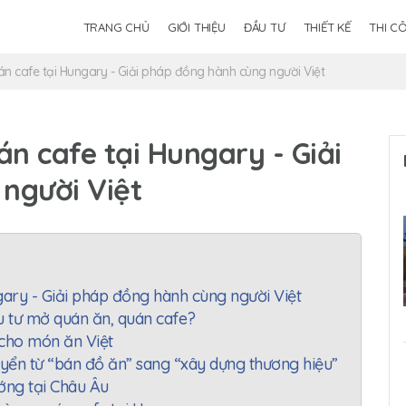
TRANG CHỦ
GIỚI THIỆU
ĐẦU TƯ
THIẾT KẾ
THI C
án cafe tại Hungary - Giải pháp đồng hành cùng người Việt
án cafe tại Hungary - Giải
người Việt
gary - Giải pháp đồng hành cùng người Việt
u tư mở quán ăn, quán cafe?
 cho món ăn Việt
yển từ “bán đồ ăn” sang “xây dựng thương hiệu”
ớng tại Châu Âu