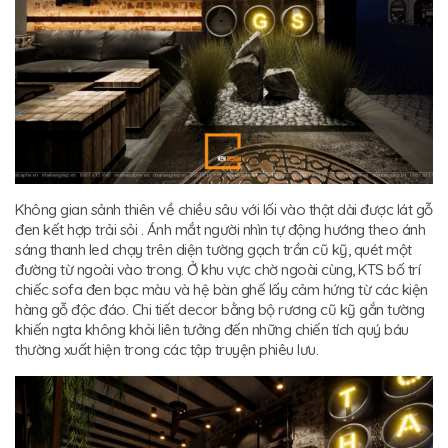
Không gian sảnh thiên về chiều sâu với lối vào thật dài được lát gỗ
đen kết hợp trải sỏi . Ánh mắt người nhìn tự động hướng theo ánh
sáng thanh led chạy trên diện tường gạch trần cũ kỹ, quét một
đường từ ngoài vào trong. Ở khu vực chờ ngoài cùng, KTS bố trí
chiếc sofa đen bạc màu và hệ bàn ghế lấy cảm hứng từ các kiện
hàng gỗ độc đáo. Chi tiết decor bằng bộ rương cũ kỹ gắn tường
khiến ngta không khỏi liên tưởng đến những chiến tích quý báu
thường xuất hiện trong các tập truyện phiêu lưu.