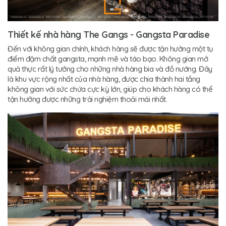
Thiết kế nhà hàng The Gangs - Gangsta Paradise
Đến với không gian chính, khách hàng sẽ được tận hưởng một tụ
điểm đậm chất gangsta, mạnh mẽ và táo bạo. Không gian mở
quả thực rất lý tưởng cho những nhà hàng bia và đồ nướng. Đây
là khu vực rộng nhất của nhà hàng, được chia thành hai tầng
không gian với sức chứa cực kỳ lớn, giúp cho khách hàng có thể
tận hưởng được những trải nghiệm thoải mái nhất.