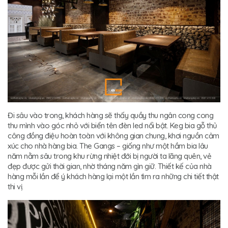
Đi sâu vào trong, khách hàng sẽ thấy quầy thu ngân cong cong
thu mình vào góc nhỏ với biển tên đèn led nổi bật. Keg bia gỗ thủ
công đồng điệu hoàn toàn với không gian chung, khơi nguồn cảm
xúc cho nhà hàng bia. The Gangs – giống như một hầm bia lâu
năm nằm sâu trong khu rừng nhiệt đới bị người ta lãng quên, vẻ
đẹp được gửi thời gian, nhờ tháng năm gìn giữ. Thiết kế của nhà
hàng mỗi lần để ý khách hàng lại một lần tìm ra những chi tiết thật
thi vị.