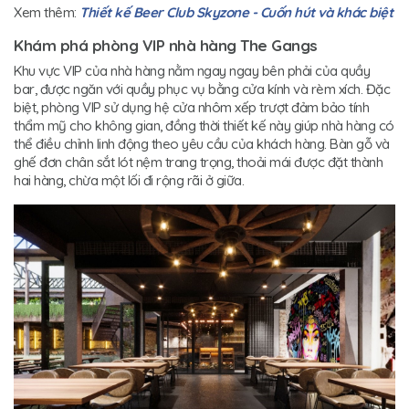
Xem thêm:
Thiết kế Beer Club Skyzone - Cuốn hút và khác biệt
Khám phá phòng VIP nhà hàng The Gangs
Khu vực VIP của nhà hàng nằm ngay ngay bên phải của quầy
bar, được ngăn với quầy phục vụ bằng cửa kính và rèm xích. Đặc
biệt, phòng VIP sử dụng hệ cửa nhôm xếp trượt đảm bảo tính
thẩm mỹ cho không gian, đồng thời thiết kế này giúp nhà hàng có
thể điều chỉnh linh động theo yêu cầu của khách hàng. Bàn gỗ và
ghế đơn chân sắt lót nệm trang trọng, thoải mái được đặt thành
hai hàng, chừa một lối đi rộng rãi ở giữa.