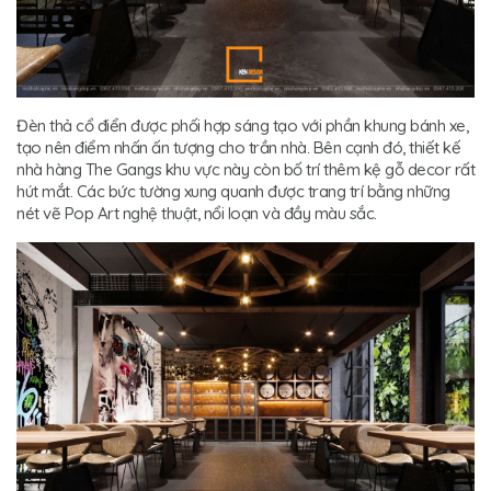
Đèn thả cổ điển được phối hợp sáng tạo với phần khung bánh xe,
tạo nên điểm nhấn ấn tượng cho trần nhà. Bên cạnh đó, thiết kế
nhà hàng The Gangs khu vực này còn bố trí thêm kệ gỗ decor rất
hút mắt. Các bức tường xung quanh được trang trí bằng những
nét vẽ Pop Art nghệ thuật, nổi loạn và đầy màu sắc.