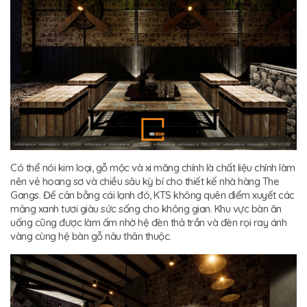
Có thể nói kim loại, gỗ mộc và xi măng chính là chất liệu chính làm
nên vẻ hoang sơ và chiều sâu kỳ bí cho thiết kế nhà hàng The
Gangs. Để cân bằng cái lạnh đó, KTS không quên điểm xuyết các
mảng xanh tươi giàu sức sống cho không gian. Khu vực bàn ăn
uống cũng được làm ấm nhờ hệ đèn thả trần và đèn rọi ray ánh
vàng cùng hệ bàn gỗ nâu thân thuộc.