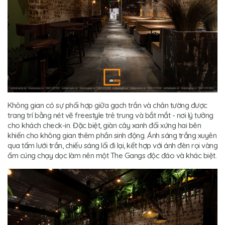
Không gian có sự phối hợp giữa gạch trần và chân tường được
trang trí bằng nét vẽ freestyle trẻ trung và bắt mắt - nơi lý tưởng
cho khách check-in. Đặc biệt, giàn cây xanh đối xứng hai bên
khiến cho không gian thêm phần sinh động. Ánh sáng trắng xuyên
qua tấm lưới trần, chiếu sáng lối đi lại, kết hợp với ánh đèn rọi vàng
ấm cúng chạy dọc làm nên một The Gangs độc đáo và khác biệt.