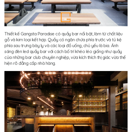
Thiết kế Gangsta Paradise có quầy bar nổi bật, làm từ chất liệu
gỗ và kim loại kết hợp. Quầy có ngăn chứa phía trước và tủ kệ
phía sau trưng bày ly và các loại đồ uống, chủ yếu là bia. Ánh
sáng đèn led quầy bar với cách bố trí khéo léo giống như quầy
của những bar club chuyên nghiệp, vừa kích thích thị giác vừa thể
hiện rõ đẳng cấp nhà hàng.