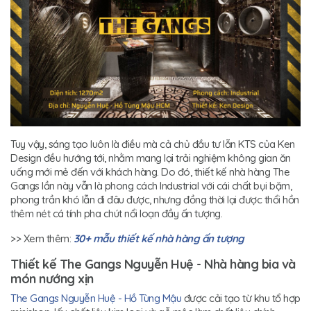
Tuy vậy, sáng tạo luôn là điều mà cả chủ đầu tư lẫn KTS của Ken
Design đều hướng tới, nhằm mang lại trải nghiệm không gian ăn
uống mới mẻ đến với khách hàng. Do đó, thiết kế nhà hàng The
Gangs lần này vẫn là phong cách Industrial với cái chất bụi bặm,
phong trần khó lẫn đi đâu được, nhưng đồng thời lại được thổi hồn
thêm nét cá tính pha chút nổi loạn đầy ấn tượng.
>> Xem thêm:
30+ mẫu thiết kế nhà hàng ấn tượng
Thiết kế The Gangs Nguyễn Huệ - Nhà hàng bia và
món nướng xịn
The Gangs Nguyễn Huệ - Hồ Tùng Mậu
được cải tạo từ khu tổ hợp