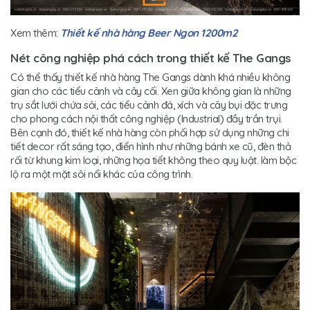
Xem thêm:
Thiết kế nhà hàng Beer Ngon 1200m2
Nét công nghiệp phá cách trong thiết kế The Gangs
Có thể thấy thiết kế nhà hàng The Gangs dành khá nhiều không
gian cho các tiểu cảnh và cây cối. Xen giữa không gian là những
trụ sắt lưới chứa sỏi, các tiểu cảnh đá, xích và cây bụi đặc trưng
cho phong cách nội thất công nghiệp (Industrial) đầy trần trụi.
Bên cạnh đó, thiết kế nhà hàng còn phối hợp sử dụng những chi
tiết decor rất sáng tạo, điển hình như những bánh xe cũ, đèn thả
rối từ khung kim loại, những họa tiết không theo quy luật. làm bộc
lộ ra một mặt sôi nổi khác của công trình.