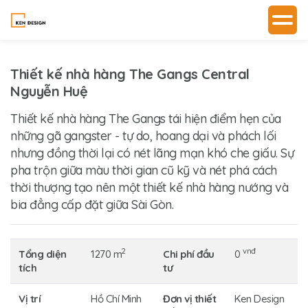
Thiết kế nhà hàng The Gangs Central
Nguyễn Huệ
Thiết kế nhà hàng The Gangs
tái hiện điểm hẹn của
những gã gangster - tự do, hoang dại và phách lối
nhưng đồng thời lại có nét lãng mạn khó che giấu. Sự
pha trộn giữa màu thời gian cũ kỹ và nét phá cách
thời thượng tạo nên một thiết kế nhà hàng nướng và
bia đẳng cấp đặt giữa Sài Gòn.
2
vnđ
Tổng diện
1270 m
Chi phí đầu
0
tích
tư
Vị trí
Hồ Chí Minh
Đơn vị thiết
Ken Design