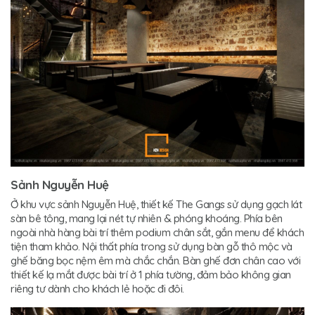
Sảnh Nguyễn Huệ
Ở khu vực sảnh Nguyễn Huệ, thiết kế The Gangs sử dụng gạch lát
sàn bê tông, mang lại nét tự nhiên & phóng khoáng. Phía bên
ngoài nhà hàng bài trí thêm podium chân sắt, gắn menu để khách
tiện tham khảo. Nội thất phía trong sử dụng bàn gỗ thô mộc và
ghế băng bọc nệm êm mà chắc chắn. Bàn ghế đơn chân cao với
thiết kế lạ mắt được bài trí ở 1 phía tường, đảm bảo không gian
riêng tư dành cho khách lẻ hoặc đi đôi.