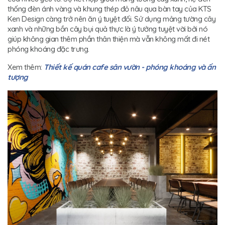
thống đèn ánh vàng và khung thép đỏ nâu qua bàn tay của KTS
Ken Design càng trở nên ăn ý tuyệt đối. Sử dụng mảng tường cây
xanh và những bồn cây bụi quả thực là ý tưởng tuyệt vời bởi nó
giúp không gian thêm phần thân thiện mà vẫn không mất đi nét
phóng khoáng đặc trưng.
Xem thêm:
Thiết kế quán cafe sân vườn - phóng khoáng và ấn
tượng