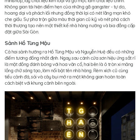
minishop, lấy chất liệu kim loại và gỗ mộc làm chất liệu chính.
Không gian tái hiện điểm hẹn của những gã gangster - tự do,
hoang dại và phách lối nhưng đồng thời lại có nét lãng mạn khó
che giấu. Sự pha trộn giữa màu thời gian cũ kỹ và nét phá cách
thời thượng tạo nên một thiết kế nhà hàng nướng và bia đẳng cấp
đặt giữa Sài Gòn.
Sảnh Hồ Tùng Mậu
Cả hai sảnh hướng ra Hồ Tùng Mậu và Nguyễn Huệ đều có những
điểm tương đồng nhất định. Ngay sau cánh cửa sơn hiệu ứng sắt rỉ
là mặt đồng đánh bóng với hoa văn cổ, hai bên là ô tròn xi măng
lồng chữ sáng tạo, làm nổi bật tên nhà hàng. Rèm xích cũ cùng
tiểu cảnh đá, sỏi và cây bụi mở ra một không gian hoàn toàn
cách biệt với khung cảnh bên ngoài.