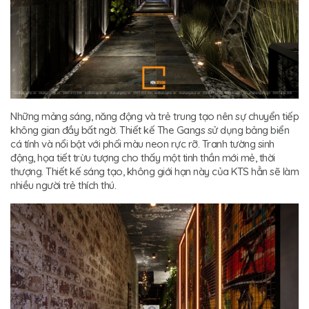
Những mảng sáng, năng động và trẻ trung tạo nên sự chuyển tiếp
không gian đầy bất ngờ. Thiết kế The Gangs sử dụng bảng biển
cá tính và nổi bật với phối màu neon rực rỡ. Tranh tường sinh
động, họa tiết trừu tượng cho thấy một tinh thần mới mẻ, thời
thượng. Thiết kế sáng tạo, không giới hạn này của KTS hẳn sẽ làm
nhiều người trẻ thích thú.