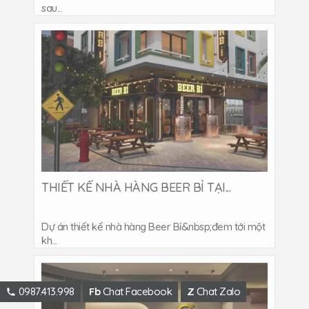
sau...
THIẾT KẾ NHÀ HÀNG BEER BỈ TẠI...
Dự án thiết kế nhà hàng Beer Bỉ&nbsp;đem tới một
kh...
0987.413.998
Fb
Chat Facebook
Z
Chat Zalo