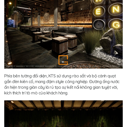
Phía bên tường đối diện, KTS sử dụng rào sắt và bộ cánh quạt
gắn đèn kiên cố, mang đậm style công nghiệp. Đường ống nước
ẩn hiện trong giàn cây lá rủ tạo sự kết nối không gian tuyệt vời,
kích thích trí tò mò của khách hàng.