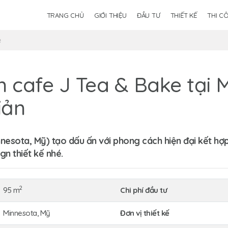
TRANG CHỦ
GIỚI THIỆU
ĐẦU TƯ
THIẾT KẾ
THI C
ê
n cafe J Tea & Bake tại M
iản
esota, Mỹ) tạo dấu ấn với phong cách hiện đại kết hợp 
gn thiết kế nhé.
2
95 m
Chi phí đầu tư
Minnesota, Mỹ
Đơn vị thiết kế