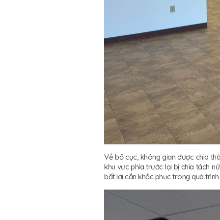
Về bố cục, không gian được chia thà
khu vực phía trước lại bị chia tách n
bất lợi cần khắc phục trong quá trìn