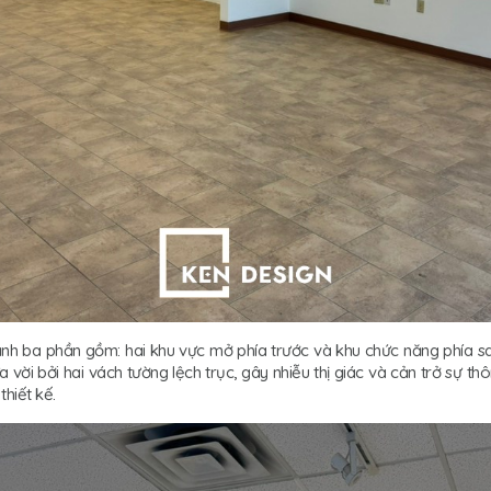
nh ba phần gồm: hai khu vực mở phía trước và khu chức năng phía sau 
ửa vời bởi hai vách tường lệch trục, gây nhiễu thị giác và cản trở sự 
h thiết kế.