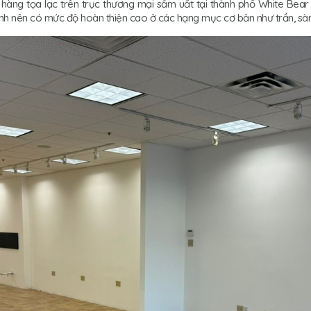
hàng tọa lạc trên trục thương mại sầm uất tại thành phố White Bear
nh nên có mức độ hoàn thiện cao ở các hạng mục cơ bản như trần, sàn