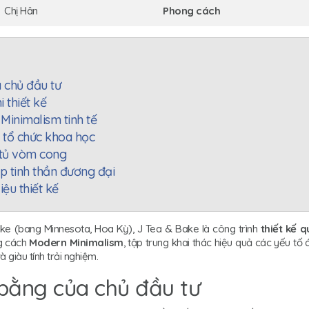
Chị Hân
Phong cách
 chủ đầu tư
 thiết kế
Minimalism tinh tế
 tổ chức khoa học
 tủ vòm cong
p tinh thần đương đại
iệu thiết kế
ake (bang Minnesota, Hoa Kỳ), J Tea & Bake là công trình
thiết kế 
g cách
Modern Minimalism
, tập trung khai thác hiệu quả các yếu tố á
à giàu tính trải nghiệm.
bằng của chủ đầu tư