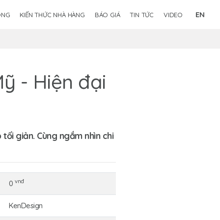
EN
ÔNG
KIẾN THỨC NHÀ HÀNG
BÁO GIÁ
TIN TỨC
VIDEO
ỹ - Hiện đại
tối giản. Cùng ngắm nhìn chi
vnđ
0
KenDesign