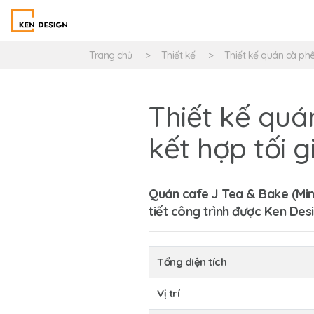
Trang chủ
Thiết kế
Thiết kế quán cà ph
Thiết kế quá
kết hợp tối g
Quán cafe J Tea & Bake (Minn
tiết công trình được Ken Desi
Tổng diện tích
Vị trí