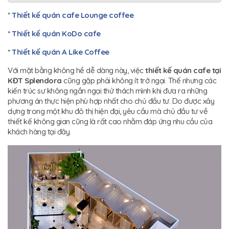
*
Thiết kế quán cafe Lounge coffee
*
Thiết kế quán KoDo cafe
*
Thiết kế quán A Like Coffee
Với mặt bằng không hề dễ dàng này, việc
t
hiết kế quán cafe tại
KĐT Splendora
cũng gặp phải không ít trở ngại. Thế nhưng các
kiến trúc sư không ngần ngại thử thách mình khi đưa ra những
phương án thực hiện phù hợp nhất cho chủ đầu tư. Do được xây
dựng trong một khu đô thị hiện đại, yêu cầu mà chủ đầu tư về
thiết kế không gian cũng là rất cao nhằm đáp ứng nhu cầu của
khách hàng tại đây.