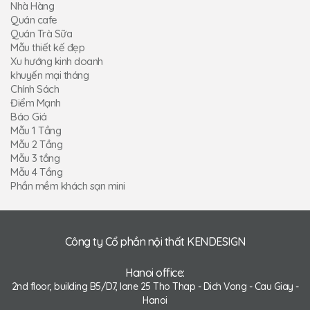
Nhà Hàng
Quán cafe
Quán Trà Sữa
Mẫu thiết kế đẹp
Xu hướng kinh doanh
khuyến mại tháng
Chính Sách
Điểm Mạnh
Báo Giá
Mẫu 1 Tầng
Mẫu 2 Tầng
Mẫu 3 tầng
Mẫu 4 Tầng
Phần mềm khách sạn mini
Công ty Cổ phần nội thất KENDESIGN
Hanoi office:
2nd floor, building B5/D7, lane 25 Tho Thap - Dich Vong - Cau Giay -
Hanoi