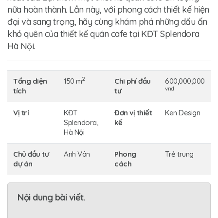
nữa hoàn thành. Lần này, với phong cách thiết kế hiện
đại và sang trọng, hãy cùng khám phá những dấu ấn
khó quên của
thiết kế quán cafe tại KĐT Splendora
Hà Nội.
2
Tổng diện
150 m
Chi phí đầu
600,000,000
vnđ
tích
tư
Vị trí
KĐT
Đơn vị thiết
Ken Design
Splendora,
kế
Hà Nội
Chủ đầu tư
Anh Vân
Phong
Trẻ trung
dự án
cách
Nội dung bài viết.