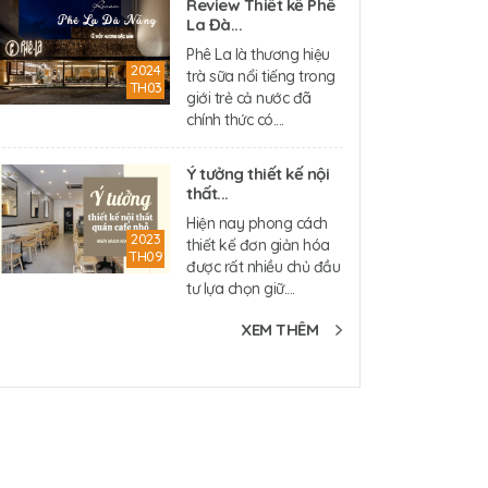
Review Thiết kế Phê
La Đà...
Phê La là thương hiệu
2024
trà sữa nổi tiếng trong
TH03
giới trẻ cả nước đã
chính thức có....
Ý tưởng thiết kế nội
thất...
Hiện nay phong cách
2023
thiết kế đơn giản hóa
TH09
được rất nhiều chủ đầu
tư lựa chọn giữ....
XEM THÊM