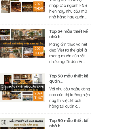
2024
nhập của ngành F&B
TH09
hiện nay, nhu cầu mở
nhà hàng hay quán....
Top 5+ mẫu thiết kế
nhà h...
Mang ẩm thực và nét
2024
đẹp Việt ra thế giới là
TH08
mong muốn của rất
nhiều người dân Vi....
Top 50 mẫu thiết kế
quán...
Với nhu cầu ngày càng
2024
cao của thị trường hiện
TH07
nay thì việc khách
hàng tới quán c....
Top 50 mẫu thiết kế
nhà h...