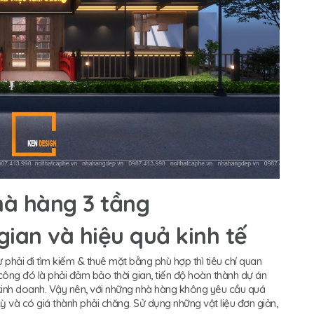
nhà hàng 3 tầng
gian và hiệu quả kinh tế
 phải đi tìm kiếm & thuê mặt bằng phù hợp thì tiêu chí quan
i công đó là phải đảm bảo thời gian, tiến độ hoàn thành dự án
kinh doanh. Vậy nên, với những nhà hàng không yêu cầu quá
ỳ và có giá thành phải chăng. Sử dụng những vật liệu đơn giản,