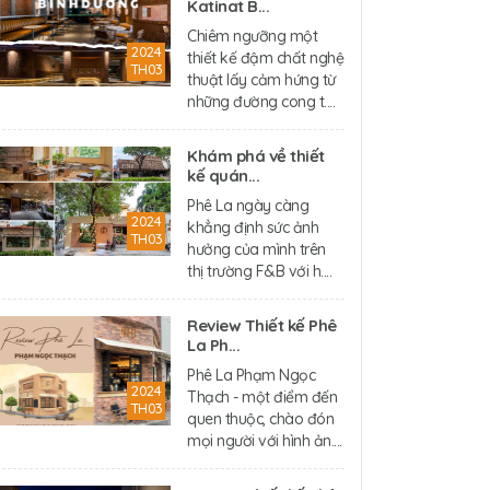
Katinat B...
Chiêm ngưỡng một
2024
thiết kế đậm chất nghệ
TH03
thuật lấy cảm hứng từ
những đường cong t....
Khám phá về thiết
kế quán...
Phê La ngày càng
2024
khẳng định sức ảnh
TH03
hưởng của mình trên
thị trường F&B với h....
Review Thiết kế Phê
La Ph...
Phê La Phạm Ngọc
2024
Thạch - một điểm đến
TH03
quen thuộc, chào đón
mọi người với hình ản....