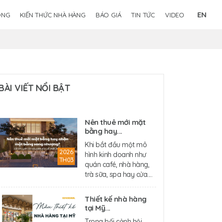
EN
ÔNG
KIẾN THỨC NHÀ HÀNG
BÁO GIÁ
TIN TỨC
VIDEO
BÀI VIẾT NỔI BẬT
Nên thuê mới mặt
bằng hay...
Khi bắt đầu một mô
2026
hình kinh doanh như
TH03
quán café, nhà hàng,
trà sữa, spa hay cửa....
Thiết kế nhà hàng
tại Mỹ...
Trong bối cảnh hội