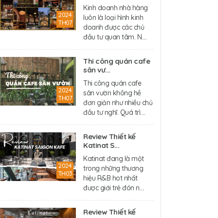
Kinh doanh nhà hàng
2024
luôn là loại hình kinh
TH07
doanh được các chủ
đầu tư quan tâm. N....
Thi công quán cafe
sân vư...
Thi công quán cafe
2024
sân vườn không hề
TH07
đơn giản như nhiều chủ
đầu tư nghĩ. Quá trì....
Review Thiết kế
Katinat S...
Katinat đang là một
2024
trong những thương
TH03
hiệu R&B hot nhất
được giới trẻ đón n....
Review Thiết kế