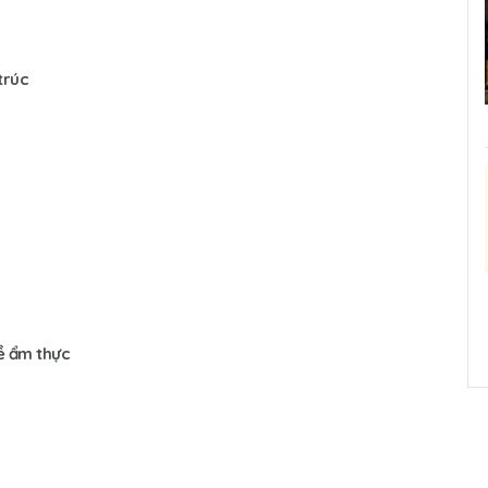
trúc
đề ẩm thực