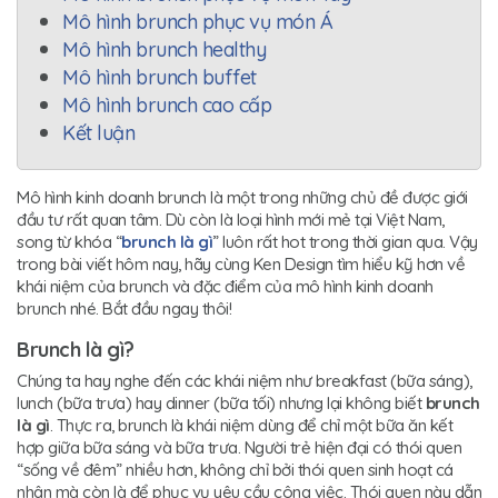
Mô hình brunch phục vụ món Á
Mô hình brunch healthy
Mô hình brunch buffet
Mô hình brunch cao cấp
Kết luận
Mô hình kinh doanh brunch là một trong những chủ đề được giới
đầu tư rất quan tâm. Dù còn là loại hình mới mẻ tại Việt Nam,
song từ khóa “
brunch là gì
” luôn rất hot trong thời gian qua. Vậy
trong bài viết hôm nay, hãy cùng Ken Design tìm hiểu kỹ hơn về
khái niệm của brunch và đặc điểm của mô hình kinh doanh
brunch nhé. Bắt đầu ngay thôi!
Brunch là gì?
Chúng ta hay nghe đến các khái niệm như breakfast (bữa sáng),
lunch (bữa trưa) hay dinner (bữa tối) nhưng lại không biết
brunch
là gì
. Thực ra, brunch là khái niệm dùng để chỉ một bữa ăn kết
hợp giữa bữa sáng và bữa trưa. Người trẻ hiện đại có thói quen
“sống về đêm” nhiều hơn, không chỉ bởi thói quen sinh hoạt cá
nhân mà còn là để phục vụ yêu cầu công việc. Thói quen này dẫn