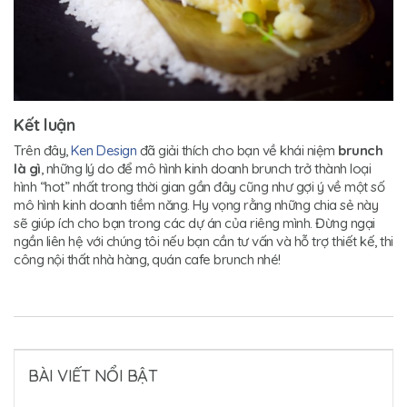
Kết luận
Trên đây,
Ken Design
đã giải thích cho bạn về khái niệm
brunch
là gì
, những lý do để mô hình kinh doanh brunch trở thành loại
hình “hot” nhất trong thời gian gần đây cũng như gợi ý về một số
mô hình kinh doanh tiềm năng. Hy vọng rằng những chia sẻ này
sẽ giúp ích cho bạn trong các dự án của riêng mình. Đừng ngại
ngần liên hệ với chúng tôi nếu bạn cần tư vấn và hỗ trợ thiết kế, thi
công nội thất nhà hàng, quán cafe brunch nhé!
BÀI VIẾT NỔI BẬT