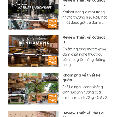
Review Thiết kế Katinat
S...
Katinat đang là một trong
những thương hiệu R&B hot
2024
nhất được giới trẻ đón n....
TH03
Review Thiết kế Katinat
B...
Chiêm ngưỡng một thiết kế
đậm chất nghệ thuật lấy
2024
cảm hứng từ những đường
TH03
cong t....
Khám phá về thiết kế
quán...
Phê La ngày càng khẳng
định sức ảnh hưởng của
2024
mình trên thị trường F&B với
TH03
h....
Review Thiết kế Phê La