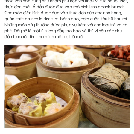
thoa văn hóa cũng như nhằm phù hợp với khẩu vị của người Việt,
thực đơn châu Á dần được đưa vào mô hình kinh doanh brunch.
Các món điển hình được đưa vào thực đơn của các nhà hàng,
quán cafe brunch là dimsum, bánh bao, cơm cuộn, tàu hũ hay mì.
Những món này thường được phục vụ kèm với các loại trà và cà
phê. Đây sẽ là một ý tưởng đầy táo bạo và thú vị nếu các chủ
đầu tư muốn tìm cho mình một cơ hội mới.