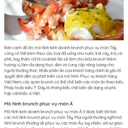
Bên cạnh đồ ăn, mô hình kinh doanh brunch phục vụ món Tây
cũng có thể kèm theo các loại đồ uống như nước trái cây, trà, cà
phê, hay thậm chí là cocktail. Nó sẽ làm cho bữa brunch thêm
hương vị, làm đa dạng thực đơn và cung cấp năng lượng cho
người thưởng thức. Khẩu phần ăn của khách hàng chính là yếu tố
quyết định đến sự phát triển của mô hình. Phục vụ khách hàng
Việt Nam, các quán brunch có thể chế biến các món ăn theo kiểu
Pháp hoặc kiểu Ý. Đây là những kiểu chế biến đa dạng và phù
hợp với khẩu vị Việt.
Mô hình brunch phục vụ món Á
Mô hình kinh doanh brunch phục vụ món Á ít được biết tới hơn
các mô hình brunch phục vụ món Tây. Mọi người thường nghĩ mô
hình brunch thường sẽ phục vụ các món Âu, tuy nhiên, với sự giao