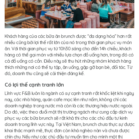
Khách hàng của các bữa ăn brunch được “đa dạng hóa” hơn rất
nhiều cũng bởi lợi thế rất lớn của nó trong thời gian phục vụ món
ăn. Với thời gian phục vụ từ 10h30 sáng cho đến 14h chiều, khách
hàng có thể gọi món với nhiều lựa chọn đồ uống hơn, trong đó có
cả đồ uống có cồn. Điều này sẽ thu hút những nhóm khách hàng
thích những nơi có thể tụ tập, ăn uống, gặp gỡ bạn bè, đối tác. Từ
đó, doanh thu cũng sẽ cải thiện đáng kể.
Có lợi thế cạnh tranh lớn
Lĩnh vực F&B luôn là ngành có sự cạnh tranh rất khốc liệt khi ngày
nay, các nhà hàng, quán cafe mọc lên như nấm, không chỉ các
doanh nghiệp trong nước mà còn là các thương hiệu nước ngoài.
Do đó, việc theo đuổi một thị trường ngách như cung cấp dịch vụ
phục vụ các bữa brunch sẽ rất khả thi cho các chủ đầu tư kinh
doanh trong lĩnh vực này. Tại Việt Nam, brunch chưa thực sự được
khai thác mạnh mẽ, thực đơn còn khá nghèo nàn và chưa được
chỉn chu. Nếu như các chủ đầu tư muốn tìm cho mình một thị