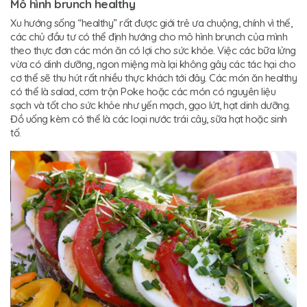
Mô hình brunch healthy
Xu hướng sống “healthy” rất được giới trẻ ưa chuộng, chính vì thế,
các chủ đầu tư có thể định hướng cho mô hình brunch của mình
theo thực đơn các món ăn có lợi cho sức khỏe. Việc các bữa lửng
vừa có dinh dưỡng, ngon miệng mà lại không gây các tác hại cho
cơ thể sẽ thu hút rất nhiều thực khách tới đây. Các món ăn healthy
có thể là salad, cơm trộn Poke hoặc các món có nguyên liệu
sạch và tốt cho sức khỏe như yến mạch, gạo lứt, hạt dinh dưỡng.
Đồ uống kèm có thể là các loại nước trái cây, sữa hạt hoặc sinh
tố.