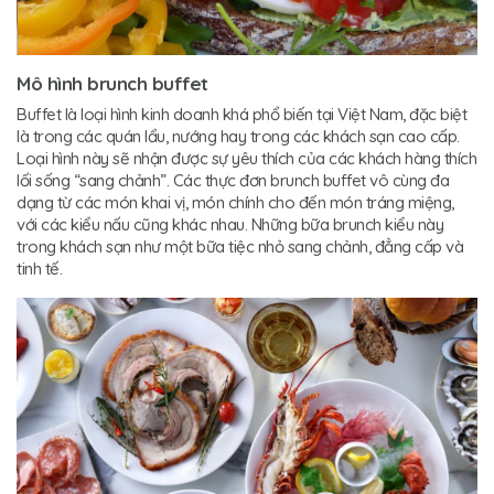
Mô hình brunch buffet
Buffet là loại hình kinh doanh khá phổ biến tại Việt Nam, đặc biệt
là trong các quán lẩu, nướng hay trong các khách sạn cao cấp.
Loại hình này sẽ nhận được sự yêu thích của các khách hàng thích
lối sống “sang chảnh”. Các thực đơn brunch buffet vô cùng đa
dạng từ các món khai vị, món chính cho đến món tráng miệng,
với các kiểu nấu cũng khác nhau. Những bữa brunch kiểu này
trong khách sạn như một bữa tiệc nhỏ sang chảnh, đẳng cấp và
tinh tế.