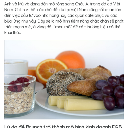
Anh và Mỹ và đang dần mở rộng sang Châu Á, trong đó có Việt
Nam. Chính vì thế, các chủ đầu tư tại Việt Nam cũng rất quan tâm
đến việc đầu tư vào nhà hàng hay các quán cafe phục vụ các
bữa lửng như vậy. Đây sẽ là mô hình tiềm năng chắc chắn sẽ phát
triển mạnh mẽ, là vùng đất “màu mỡ” để các thương hiệu có thể
khai thác.
Lý do để Brunch trở thành mô hình kinh doanh F&B