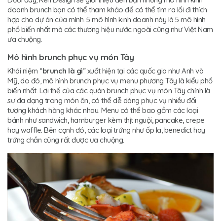
doanh brunch bạn có thể tham khảo để có thể tìm ra lối đi thích
hợp cho dự án của mình. 5 mô hình kinh doanh này là 5 mô hình
phổ biến nhất mà các thương hiệu nước ngoài cũng như Việt Nam
ưa chuộng.
Mô hình brunch phục vụ món Tây
Khái niệm “
brunch là gì
” xuất hiện tại các quốc gia như Anh và
Mỹ, do đó, mô hình brunch phục vụ menu phương Tây là kiểu phổ
biến nhất. Lợi thế của các quán brunch phục vụ món Tây chính là
sự đa dạng trong món ăn, có thể dễ dàng phục vụ nhiều đối
tượng khách hàng khác nhau. Menu có thể bao gồm các loại
bánh như sandwich, hamburger kèm thịt nguội, pancake, crepe
hay waffle. Bên cạnh đó, các loại trứng như ốp la, benedict hay
trứng chần cũng rất được ưa chuộng.