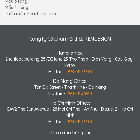
Mẫu 3 tầng
Mẫu 4 Tầng
Phần mềm khách sạn mini
Công ty Cổ phần nội thất KENDESIGN
Hanoi office:
2nd floor, building B5/D7, lane 25 Tho Thap - Dich Vong - Cau Giay -
Hanoi
Hotline -
0987.413.998
Da Nang Office:
Tan Da Street - Thanh Khe - Da Nang
Hotline -
0987.413.998
Ho Chi Minh Office:
SAV2 The Sun Avenue - 28 Mai Chi Tho - An Phu - District 2 - Ho Chi
Minh
Hotline -
0987.413.998
Theo dõi chúng tôi