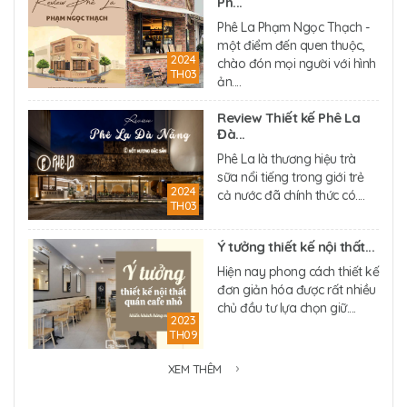
Ph...
Phê La Phạm Ngọc Thạch -
một điểm đến quen thuộc,
2024
chào đón mọi người với hình
TH03
ản....
Review Thiết kế Phê La
Đà...
Phê La là thương hiệu trà
sữa nổi tiếng trong giới trẻ
2024
cả nước đã chính thức có....
TH03
Ý tưởng thiết kế nội thất...
Hiện nay phong cách thiết kế
đơn giản hóa được rất nhiều
chủ đầu tư lựa chọn giữ....
2023
TH09
XEM THÊM