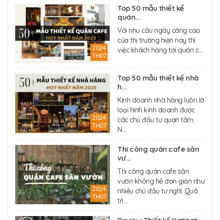
Top 50 mẫu thiết kế
quán...
Với nhu cầu ngày càng cao
của thị trường hiện nay thì
2024
việc khách hàng tới quán c....
TH07
Top 50 mẫu thiết kế nhà
h...
Kinh doanh nhà hàng luôn là
loại hình kinh doanh được
2024
các chủ đầu tư quan tâm.
TH07
N....
Thi công quán cafe sân
vư...
Thi công quán cafe sân
vườn không hề đơn giản như
2024
nhiều chủ đầu tư nghĩ. Quá
TH07
trì....