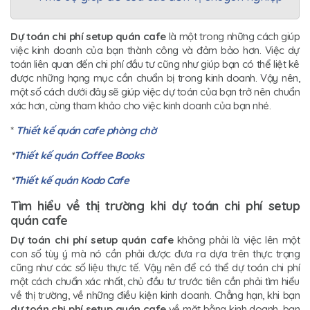
Dự toán chi phí setup quán cafe
là một trong những cách giúp
việc kinh doanh của bạn thành công và đảm bảo hơn. Việc dự
toán liên quan đến chi phí đầu tư cũng như giúp bạn có thể liệt kê
được những hạng mục cần chuẩn bị trong kinh doanh. Vậy nên,
một số cách dưới đây sẽ giúp việc dự toán của bạn trở nên chuẩn
xác hơn, cùng tham khảo cho việc kinh doanh của bạn nhé.
*
Thiết kế quán cafe phòng chờ
*
Thiết kế quán Coffee Books
*
Thiết kế quán Kodo Cafe
Tìm hiểu về thị trường khi dự toán chi phí setup
quán cafe
Dự toán chi phí setup quán cafe
không phải là việc lên một
con số tùy ý mà nó cần phải được đưa ra dựa trên thực trạng
cũng như các số liệu thực tế. Vậy nên để có thể dự toán chi phí
một cách chuẩn xác nhất, chủ đầu tư trước tiên cần phải tìm hiểu
về thị trường, về những điều kiện kinh doanh. Chẳng hạn, khi bạn
dự toán chi phí setup quán cafe
về mặt bằng kinh doanh, bạn