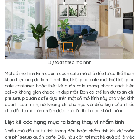
Dự toán theo mô hình
Một số mô hình kinh doanh quán cafe mà chủ đầu tư có thể tham
khảo hiện nay đó là mô hình thiết kế quán cafe mở, thiết kế quán
cafe container hoặc thiết kế quán cafe mang phong cách hiện
đại với không gian check -in đẹp mắt. Bạn có thể lên
dự toán chi
phí setup quán cafe
dựa trên một số mô hình này cho việc kinh
doanh của mình, nó không chỉ phù hợp với điều kiện của nhiều
chủ đầu tư mà còn chiếm được sự yêu thích của khách hàng.
Liệt kê các hạng mục ra bảng thay vì nhẩm tính
Nhiều chủ đầu tư tự tính trong đầu hoặc nhẩm tính khi
dự toán
chi phí setup quán cafe
. Điều này dẫn tới một hệ quả đó là việc