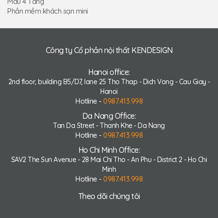
Mẫu 4 Tầng
Phần mềm khách sạn mini
Công ty Cổ phần nội thất KENDESIGN
Hanoi office:
2nd floor, building B5/D7, lane 25 Tho Thap - Dich Vong - Cau Giay -
Hanoi
Hotline -
0987.413.998
Da Nang Office:
Tan Da Street - Thanh Khe - Da Nang
Hotline -
0987.413.998
Ho Chi Minh Office:
SAV2 The Sun Avenue - 28 Mai Chi Tho - An Phu - District 2 - Ho Chi
Minh
Hotline -
0987.413.998
Theo dõi chúng tôi