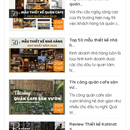
quán...
Với nhu cầu ngày càng cao
của thị trường hiện nay thì
2024
việc khách hàng tới quán c....
TH07
Top 50 mẫu thiết kế nhà
h...
Kinh doanh nhà hàng luôn là
loại hình kinh doanh được
2024
các chủ đầu tư quan tâm.
TH07
N....
Thi công quán cafe sân
vư...
Thi công quán cafe sân
vườn không hề đơn giản như
2024
nhiều chủ đầu tư nghĩ. Quá
TH07
trì....
Review Thiết kế Katinat
S...