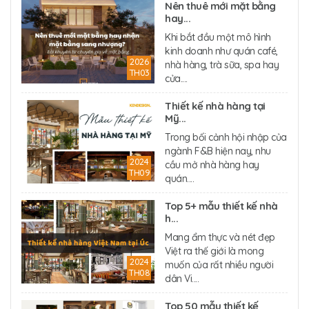
Nên thuê mới mặt bằng
hay...
Khi bắt đầu một mô hình
kinh doanh như quán café,
2026
nhà hàng, trà sữa, spa hay
TH03
cửa....
Thiết kế nhà hàng tại
Mỹ...
Trong bối cảnh hội nhập của
ngành F&B hiện nay, nhu
2024
cầu mở nhà hàng hay
TH09
quán....
Top 5+ mẫu thiết kế nhà
h...
Mang ẩm thực và nét đẹp
Việt ra thế giới là mong
2024
muốn của rất nhiều người
TH08
dân Vi....
Top 50 mẫu thiết kế