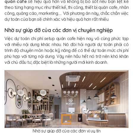
quán cafe
sẽ hiệu quả hơn và không bị bỏ sót nếu bạn liệt kê
theo từng hạng mục như thiết kế, thi công, thiết bị quán cafe, nhân
công, quảng cáo, marketing..... Với phương án này, chắc chắn việc
dự toán của bạn sẽ chính xác và hiệu quả hơn rất nhiều.
Nhờ sự giúp đỡ của các đơn vị chuyên nghiệp
Việc dự toán chi phí setup quán cafe hiện nay vô cùng phức tạp
với nhiều nội dung khác nhau. Nó đòi hỏi người dự toán phải có
trình độ chuyên môn hoặc kỹ năng để có thể dự toán mức chi phí
phù hợp với từng nội dung. Vậy nên hầu hết nó trở nên khó khăn
với chủ đầu tư, đặc biệt là những người mới kinh doanh.
Nhờ sự giúp đỡ của các đơn vị uy tín