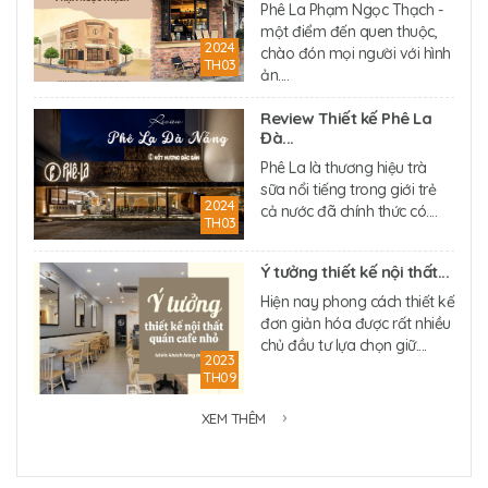
Phê La Phạm Ngọc Thạch -
một điểm đến quen thuộc,
2024
chào đón mọi người với hình
TH03
ản....
Review Thiết kế Phê La
Đà...
Phê La là thương hiệu trà
sữa nổi tiếng trong giới trẻ
2024
cả nước đã chính thức có....
TH03
Ý tưởng thiết kế nội thất...
Hiện nay phong cách thiết kế
đơn giản hóa được rất nhiều
chủ đầu tư lựa chọn giữ....
2023
TH09
XEM THÊM