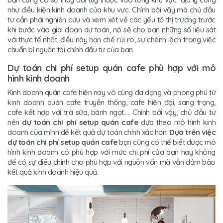
như điều kiện kinh doanh của khu vực. Chính bởi vậy mà chủ đầu
tư cần phải nghiên cứu và xem xét về các yếu tố thị trường trước
khi bước vào giai đoạn dự toán, nó sẽ cho bạn những số liệu sát
với thực tế nhất, điều này hạn chế rủi ro, sự chênh lệch trong việc
chuẩn bị nguồn tài chính đầu tư của bạn.
Dự toán chi phí setup quán cafe phù hợp với mô
hình kinh doanh
Kinh doanh quán cafe hiện nay vô cùng đa dạng và phong phú từ
kinh doanh quán cafe truyền thống, cafe hiện đại, sang trọng,
cafe kết hợp với trà sữa, bánh ngọt..... Chính bởi vậy, chủ đầu tư
nên
dự toán chi phí setup quán cafe
dựa theo mô hình kinh
doanh của mình để kết quả dự toán chính xác hơn.
Dựa trên việc
dự toán chi phí setup quán cafe
bạn cũng có thể biết được mô
hình kinh doanh có phù hợp với mức chi phí của bạn hay không
để có sự điều chỉnh cho phù hợp với nguồn vốn mà vẫn đảm bảo
kết quả kinh doanh hiệu quả.