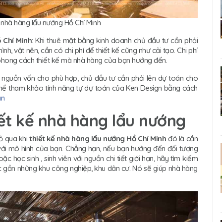
ế nhà hàng lẩu nướng Hồ Chí Minh
 Chí Minh
: Khi thuê mặt bằng kinh doanh chủ đầu tư cần phải
, vật nên, cần có chi phí để thiết kế cũng như cải tạo. Chi phí
ư phong cách thiết kế mà nhà hàng của bạn hướng đến.
u nguồn vốn cho phù hợp, chủ đầu tư cần phải lên dự toán cho
hể tham khảo tính năng tự dự toán của Ken Design bằng cách
an
ết kế nhà hàng lẩu nướng
ỏ qua khi
thiết kế nhà hàng lẩu nướng Hồ Chí Minh
đó là cần
với mô hình của bạn. Chẳng hạn, nếu bạn hướng đến đối tượng
 học sinh , sinh viên với nguồn chi tiết giới hạn, hãy tìm kiếm
ặc gần những khu công nghiệp, khu dân cư. Nó sẽ giúp nhà hàng