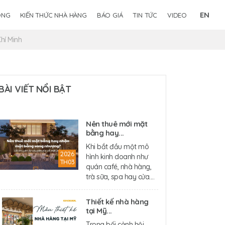
EN
ÔNG
KIẾN THỨC NHÀ HÀNG
BÁO GIÁ
TIN TỨC
VIDEO
hí Minh
BÀI VIẾT NỔI BẬT
Nên thuê mới mặt
bằng hay...
Khi bắt đầu một mô
2026
hình kinh doanh như
TH03
quán café, nhà hàng,
trà sữa, spa hay cửa....
Thiết kế nhà hàng
tại Mỹ...
Trong bối cảnh hội