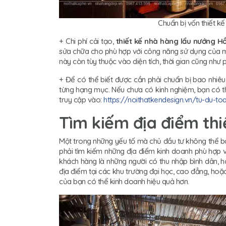
Chuẩn bị vốn thiết k
+ Chi phí cải tạo,
thiết kế nhà hàng lẩu nướng Hồ
sửa chữa cho phù hợp với công năng sử dụng của mình
này còn tùy thuộc vào diện tích, thời gian cũng nh
+ Để có thể biết được cần phải chuẩn bị bao nhiê
từng hạng mục. Nếu chưa có kinh nghiệm, bạn có t
truy cập vào:
https://noithatkendesign.vn/tu-du-to
Tìm kiếm địa điểm thi
Một trong những yếu tố mà chủ đầu tư không thể b
phải tìm kiếm những địa điểm kinh doanh phù hợp 
khách hàng là những người có thu nhập bình dân, hoặc
địa điểm tại các khu trường đại học, cao đẳng, ho
của bạn có thể kinh doanh hiệu quả hơn.