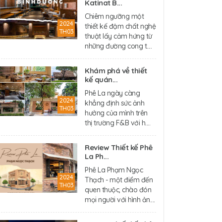
Katinat B...
Chiêm ngưỡng một
2024
thiết kế đậm chất nghệ
TH03
thuật lấy cảm hứng từ
những đường cong t....
Khám phá về thiết
kế quán...
Phê La ngày càng
2024
khẳng định sức ảnh
TH03
hưởng của mình trên
thị trường F&B với h....
Review Thiết kế Phê
La Ph...
Phê La Phạm Ngọc
2024
Thạch - một điểm đến
TH03
quen thuộc, chào đón
mọi người với hình ản....