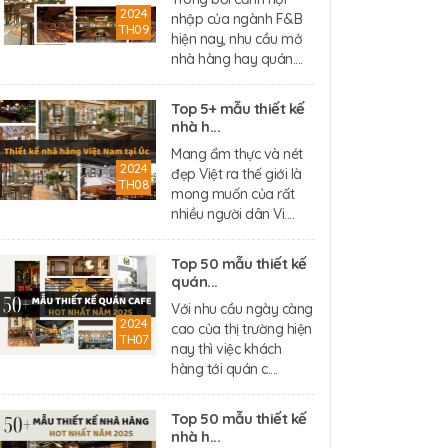
2024
nhập của ngành F&B
TH09
hiện nay, nhu cầu mở
nhà hàng hay quán....
Top 5+ mẫu thiết kế
nhà h...
Mang ẩm thực và nét
2024
đẹp Việt ra thế giới là
TH08
mong muốn của rất
nhiều người dân Vi....
Top 50 mẫu thiết kế
quán...
Với nhu cầu ngày càng
2024
cao của thị trường hiện
TH07
nay thì việc khách
hàng tới quán c....
Top 50 mẫu thiết kế
nhà h...