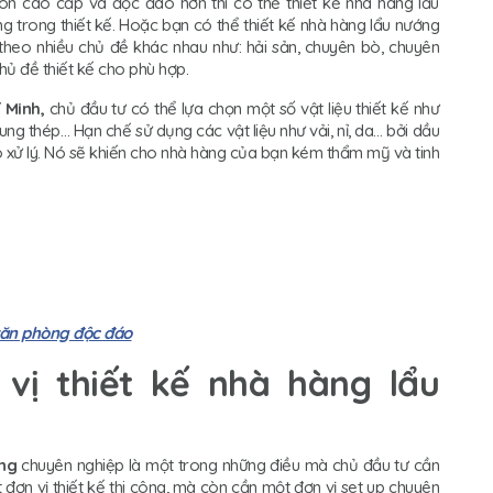
òn cao cấp và độc đáo hơn thì có thể thiết kế nhà hàng lẩu
 trong thiết kế. Hoặc bạn có thể thiết kế nhà hàng lẩu nướng
 theo nhiều chủ đề khác nhau như: hải sản, chuyên bò, chuyên
hủ đề thiết kế cho phù hợp.
 Minh,
chủ đầu tư có thể lựa chọn một số vật liệu thiết kế như
hung thép… Hạn chế sử dụng các vật liệu như vải, nỉ, da… bởi dầu
ó xử lý. Nó sẽ khiến cho nhà hàng của bạn kém thẩm mỹ và tinh
văn phòng độc đáo
 vị thiết kế nhà hàng lẩu
ớng
chuyên nghiệp là một trong những điều mà chủ đầu tư cần
t đơn vị thiết kế thi công, mà còn cần một đơn vị set up chuyên