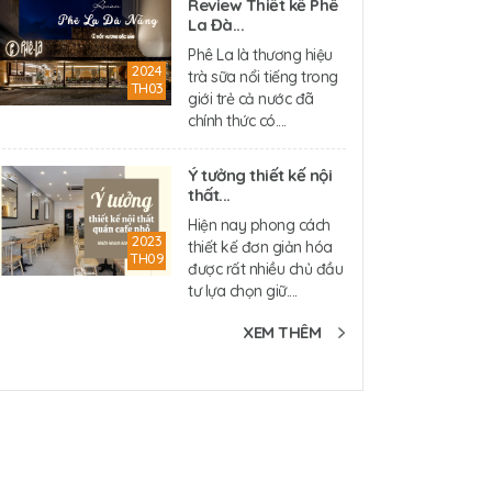
Review Thiết kế Phê
La Đà...
Phê La là thương hiệu
2024
trà sữa nổi tiếng trong
TH03
giới trẻ cả nước đã
chính thức có....
Ý tưởng thiết kế nội
thất...
Hiện nay phong cách
2023
thiết kế đơn giản hóa
TH09
được rất nhiều chủ đầu
tư lựa chọn giữ....
XEM THÊM