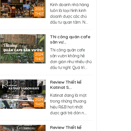
Kinh doanh nhà hàng
2024
luôn là loại hình kinh
TH07
doanh được các chủ
đầu tư quan tâm. N....
Thi công quán cafe
sân vư...
Thi công quán cafe
2024
sân vườn không hề
TH07
đơn giản như nhiều chủ
đầu tư nghĩ. Quá trì....
Review Thiết kế
Katinat S...
Katinat đang là một
2024
trong những thương
TH03
hiệu R&B hot nhất
được giới trẻ đón n....
Review Thiết kế