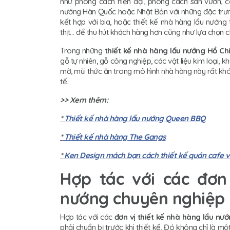
như phong cách hiện đại, phong cách sân vườn, c
nướng Hàn Quốc hoặc Nhật Bản với những đặc trưng
kết hợp với bia, hoặc thiết kế nhà hàng lẩu nướng
thịt… để thu hút khách hàng hơn cũng như lựa chọn c
Trong những
thiết kế nhà hàng lẩu nướng Hồ Chí
gỗ tự nhiên, gỗ công nghiệp, các vật liệu kim loại, k
mỡ, mùi thức ăn trong mô hình nhà hàng này rất kh
tế.
>> Xem thêm:
*
Thiết kế nhà hàng lẩu nướng Queen BBQ
*
Thiết kế nhà hàng The Gangs
*
Ken Design mách bạn cách thiết kế quán cafe 
Hợp tác với các đơn
nướng chuyên nghiệp
Hợp tác với các
đơn vị thiết kế nhà hàng lẩu nư
phải chuẩn bị trước khi thiết kế. Đó không chỉ là mộ