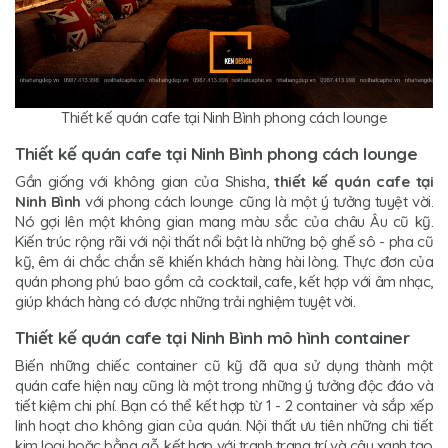
Thiết kế quán cafe tại Ninh Bình phong cách lounge
Thiết kế quán cafe tại Ninh Bình phong cách lounge
Gần giống với không gian của Shisha,
thiết kế quán cafe tại
Ninh Bình
với phong cách lounge cũng là một ý tưởng tuyệt vời.
Nó gợi lên một không gian mang màu sắc của châu Âu cũ kỹ.
Kiến trúc rộng rãi với nội thất nổi bật là những bộ ghế sô - pha cũ
kỹ, êm ái chắc chắn sẽ khiến khách hàng hài lòng. Thực đơn của
quán phong phú bao gồm cả cocktail, cafe, kết hợp với âm nhạc,
giúp khách hàng có được những trải nghiệm tuyệt vời.
Thiết kế quán cafe tại Ninh Bình mô hình container
Biến những chiếc container cũ kỹ đã qua sử dụng thành một
quán cafe hiện nay cũng là một trong những ý tưởng độc đáo và
tiết kiệm chi phí. Bạn có thể kết hợp từ 1 - 2 container và sắp xếp
linh hoạt cho không gian của quán. Nội thất ưu tiên những chi tiết
kim loại hoặc bằng gỗ, kết hợp với tranh trang trí và cây xanh tạo