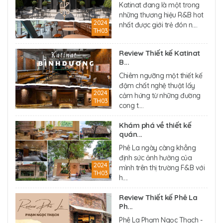
Katinat đang là một trong
những thương hiệu R&B hot
2024
nhất được giới trẻ đón n....
TH03
Review Thiết kế Katinat
B...
Chiêm ngưỡng một thiết kế
đậm chất nghệ thuật lấy
2024
cảm hứng từ những đường
TH03
cong t....
Khám phá về thiết kế
quán...
Phê La ngày càng khẳng
định sức ảnh hưởng của
2024
mình trên thị trường F&B với
TH03
h....
Review Thiết kế Phê La
Ph...
Phê La Phạm Ngọc Thạch -