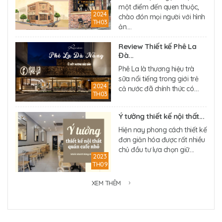
một điểm đến quen thuộc,
2024
chào đón mọi người với hình
TH03
ản....
Review Thiết kế Phê La
Đà...
Phê La là thương hiệu trà
sữa nổi tiếng trong giới trẻ
2024
cả nước đã chính thức có....
TH03
Ý tưởng thiết kế nội thất...
Hiện nay phong cách thiết kế
đơn giản hóa được rất nhiều
chủ đầu tư lựa chọn giữ....
2023
TH09
XEM THÊM