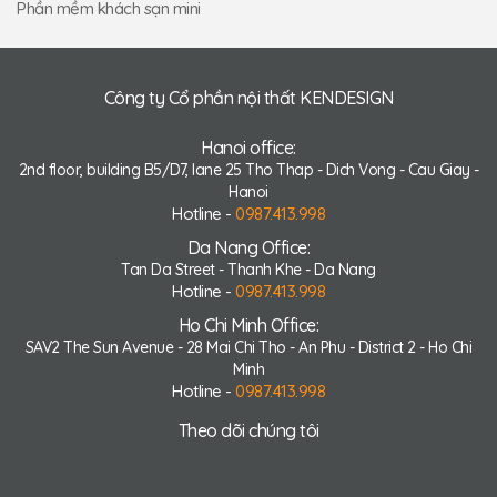
Phần mềm khách sạn mini
Công ty Cổ phần nội thất KENDESIGN
Hanoi office:
2nd floor, building B5/D7, lane 25 Tho Thap - Dich Vong - Cau Giay -
Hanoi
Hotline -
0987.413.998
Da Nang Office:
Tan Da Street - Thanh Khe - Da Nang
Hotline -
0987.413.998
Ho Chi Minh Office:
SAV2 The Sun Avenue - 28 Mai Chi Tho - An Phu - District 2 - Ho Chi
Minh
Hotline -
0987.413.998
Theo dõi chúng tôi