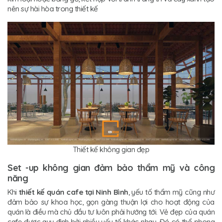
nên sự hài hòa trong thiết kế
Thiết kế không gian đẹp
Set -up không gian đảm bảo thẩm mỹ và công
năng
Khi
thiết kế quán cafe tại Ninh Bình
, yếu tố thẩm mỹ cũng như
đảm bảo sự khoa học, gọn gàng thuận lợi cho hoạt động của
quán là điều mà chủ đầu tư luôn phải hướng tới. Vẻ đẹp của quán
cafe được quy định bởi nhiều yếu tố khác nhau. Đó có thể phong