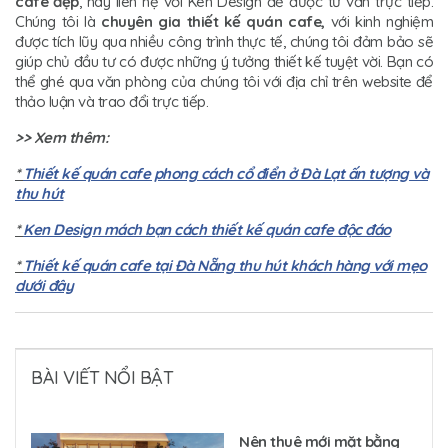
cafe đẹp
, hãy liên hệ với Ken Design để được tư vấn trực tiếp.
Chúng tôi là
chuyên gia thiết kế quán cafe,
với kinh nghiệm
được tích lũy qua nhiều công trình thực tế, chúng tôi đảm bảo sẽ
giúp chủ đầu tư có được những ý tưởng thiết kế tuyệt vời. Bạn có
thể ghé qua văn phòng của chúng tôi với địa chỉ trên website để
thảo luận và trao đổi trực tiếp.
>> Xem thêm:
*
Thiết kế quán cafe phong cách cổ điển ở Đà Lạt ấn tượng và
thu hút
*
Ken Design mách bạn cách thiết kế quán cafe độc đáo
*
Thiết kế quán cafe tại Đà Nẵng thu hút khách hàng với mẹo
dưới đây
BÀI VIẾT NỔI BẬT
Nên thuê mới mặt bằng