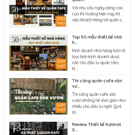
Với nhu cầu ngày càng cao
của thị trường hiện nay thì
2024
việc khách hàng tới quán c....
TH07
Top 50 mẫu thiết kế nhà
h...
Kinh doanh nhà hàng luôn là
loại hình kinh doanh được
2024
các chủ đầu tư quan tâm.
TH07
N....
Thi công quán cafe sân
vư...
Thi công quán cafe sân
vườn không hề đơn giản như
2024
nhiều chủ đầu tư nghĩ. Quá
TH07
trì....
Review Thiết kế Katinat
S...