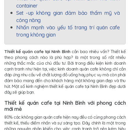
container
Set -up không gian đảm bảo thẩm mỹ và
công năng
Nhấn mạnh vào yếu tố trang trí quán cafe
trong không gian
Thiết kế quán cafe tại Ninh Bình
cần bao nhiêu vốn? Thiết kế
theo phong cách nào là phù hợp? là một trong số rất nhiều
những thắc mắc của chủ đầu tư. Bởi trong điều kiện kinh doanh
cạnh tranh như hiện tại, việc kinh doanh quán cafe không chỉ cần
đáp ứng nhu cầu về chất lượng đồ uống hay phục vụ mà còn phải
đảm bảo mang đến cho khách hàng một không gian đẹp và thu
hút. Một số kinh nghiệm thiết kế quán cafe tại Ninh Bình đẹp dưới
đây sẽ giúp bạn.
Thiết kế quán cafe tại Ninh Bình với phong cách
mới mẻ
80% các không gian quán cafe hiện nay đều có cùng phong cách
thiết kế, thiếu điểm nhấn và sự sáng tạo. Đây chính là một trong
những nguyên nhân khiến cho việc cạnh tranh trở nên kém hiệu