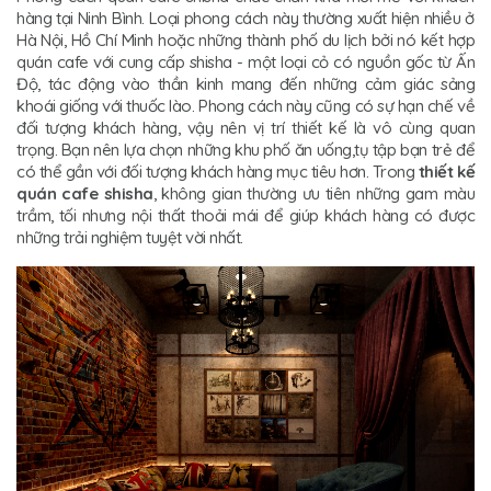
hàng tại Ninh Bình. Loại phong cách này thường xuất hiện nhiều ở
Hà Nội, Hồ Chí Minh hoặc những thành phố du lịch bởi nó kết hợp
quán cafe với cung cấp shisha - một loại cỏ có nguồn gốc từ Ấn
Độ, tác động vào thần kinh mang đến những cảm giác sảng
khoái giống với thuốc lào. Phong cách này cũng có sự hạn chế về
đối tượng khách hàng, vậy nên vị trí thiết kế là vô cùng quan
trọng. Bạn nên lựa chọn những khu phố ăn uống,tụ tập bạn trẻ để
có thể gần với đối tượng khách hàng mục tiêu hơn. Trong
thiết kế
quán cafe shisha
, không gian thường ưu tiên những gam màu
trầm, tối nhưng nội thất thoải mái để giúp khách hàng có được
những trải nghiệm tuyệt vời nhất.