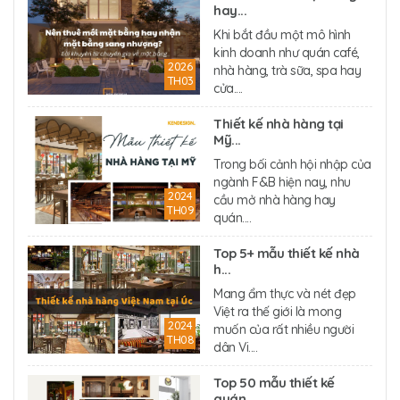
hay...
Khi bắt đầu một mô hình
kinh doanh như quán café,
2026
nhà hàng, trà sữa, spa hay
TH03
cửa....
Thiết kế nhà hàng tại
Mỹ...
Trong bối cảnh hội nhập của
ngành F&B hiện nay, nhu
2024
cầu mở nhà hàng hay
TH09
quán....
Top 5+ mẫu thiết kế nhà
h...
Mang ẩm thực và nét đẹp
Việt ra thế giới là mong
2024
muốn của rất nhiều người
TH08
dân Vi....
Top 50 mẫu thiết kế
quán...