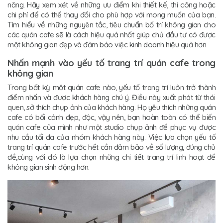
năng. Hãy xem xét về những ưu điểm khi thiết kế, thi công hoặc
chi phí để có thể thay đổi cho phù hợp với mong muốn của bạn.
Tìm hiểu về những nguyên tắc, tiêu chuẩn bố trí không gian cho
các quán cafe sẽ là cách hiệu quả nhất giúp chủ đầu tư có được
một không gian đẹp và đảm bảo việc kinh doanh hiệu quả hơn.
Nhấn mạnh vào yếu tố trang trí quán cafe trong
không gian
Trong bất kỳ một quán cafe nào, yếu tố trang trí luôn trở thành
điểm nhấn và được khách hàng chú ý. Điều này xuất phát từ thói
quen, sở thích chụp ảnh của khách hàng. Họ yêu thích những quán
cafe có bối cảnh đẹp, độc, vậy nên, bạn hoàn toàn có thể biến
quán cafe của mình như một studio chụp ảnh để phục vụ được
nhu cầu tối đa của nhóm khách hàng này. Việc lựa chọn yếu tố
trang trí quán cafe trước hết cần đảm bảo về số lượng, đúng chủ
đề,cùng với đó là lựa chọn những chi tiết trang trí linh hoạt để
không gian sinh động hơn.