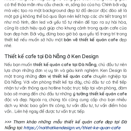
có thể thỏa mãn nhu cầu check -in, sống ảo của họ. Chính bởi vậy
mà việc tạo ra một background đẹp từ đồ decor độc đáo sẽ là
một gợi ý không thể bỏ qua. Bạn nên kết hợp các chi tiết trang trí
như mô hình, đèn led với yếu tố tự nhiên để tạo ra sự hài hòa,
cũng là cách hiệu quả giúp cho khung cảnh trong quán cafe của
bạn đẹp hơn. Bởi vậy, đừng bao giờ bỏ qua yếu tố trang trí trong
thiết kế nếu muốn sở hữu một
bản vẽ thiết kế quán cafe
đẹp
nhé.
Thiết kế cafe tại Đà Nẵng ở Ken Design
Nếu bạn muốn
thiết kế quán cafe tại Đà Nẵng
, chủ đầu tư nên
lựa chọn những đơn vị uy tín và giàu kinh nghiệm. Ken Design là
một trong những
đơn vị thiết kế quán cafe
chuyên nghiệp tại
Đà Nẵng. Với văn phòng thiết kế tại đây, chủ đầu tư có thể tiếp
nhận tư vấn thông qua hotline hoặc trực tiếp tại văn phòng, đảm
bảo sẽ mang đến chủ đầu tư những
ý tưởng thiết kế quán cafe
độc và đẹp. Ngoài ra, chúng tôi cũng cung cấp cho bạn nhiều
dịch vụ khác bao gồm thi công, tư vấn đầu tư, tư vấn điểm hòa
vốn... Liên hệ ngay để được tư vấn trực tiếp.
>>> Tham khảo những mẫu thiết kế quán cafe đẹp tại Đà
Nẵng tại:
https://noithatkendesign.vn/thiet-ke-quan-cafe