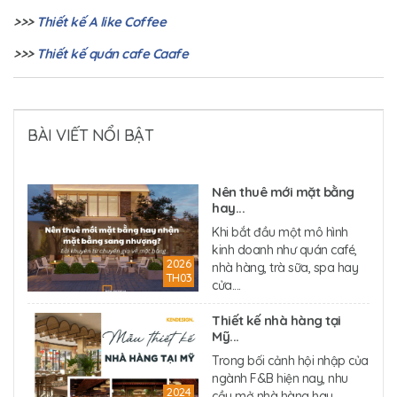
>>>
Thiết kế A like Coffee
>>>
Thiết kế quán cafe Caafe
BÀI VIẾT NỔI BẬT
Nên thuê mới mặt bằng
hay...
Khi bắt đầu một mô hình
kinh doanh như quán café,
2026
nhà hàng, trà sữa, spa hay
TH03
cửa....
Thiết kế nhà hàng tại
Mỹ...
Trong bối cảnh hội nhập của
ngành F&B hiện nay, nhu
2024
cầu mở nhà hàng hay