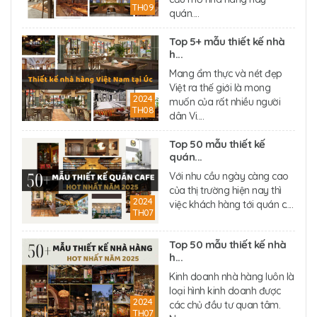
TH09
quán....
Top 5+ mẫu thiết kế nhà
h...
Mang ẩm thực và nét đẹp
Việt ra thế giới là mong
2024
muốn của rất nhiều người
TH08
dân Vi....
Top 50 mẫu thiết kế
quán...
Với nhu cầu ngày càng cao
của thị trường hiện nay thì
2024
việc khách hàng tới quán c....
TH07
Top 50 mẫu thiết kế nhà
h...
Kinh doanh nhà hàng luôn là
loại hình kinh doanh được
2024
các chủ đầu tư quan tâm.
TH07