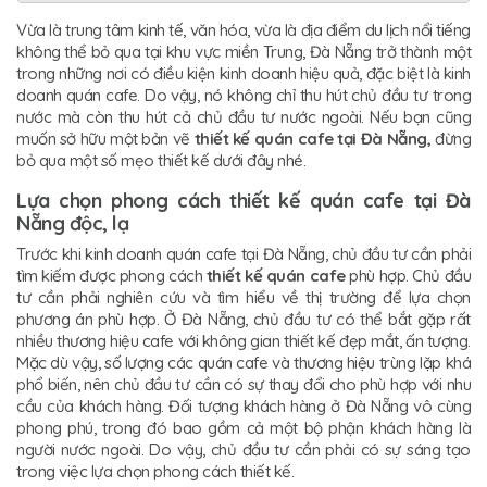
Vừa là trung tâm kinh tế, văn hóa, vừa là địa điểm du lịch nổi tiếng
không thể bỏ qua tại khu vực miền Trung, Đà Nẵng trở thành một
trong những nơi có điều kiện kinh doanh hiệu quả, đặc biệt là kinh
doanh quán cafe. Do vậy, nó không chỉ thu hút chủ đầu tư trong
nước mà còn thu hút cả chủ đầu tư nước ngoài. Nếu bạn cũng
muốn sở hữu một bản vẽ
thiết kế quán cafe tại Đà Nẵng,
đừng
bỏ qua một số mẹo thiết kế dưới đây nhé.
Lựa chọn phong cách thiết kế quán cafe tại Đà
Nẵng độc, lạ
Trước khi kinh doanh quán cafe tại Đà Nẵng, chủ đầu tư cần phải
tìm kiếm được phong cách
thiết kế quán cafe
phù hợp. Chủ đầu
tư cần phải nghiên cứu và tìm hiểu về thị trường để lựa chọn
phương án phù hợp. Ở Đà Nẵng, chủ đầu tư có thể bắt gặp rất
nhiều thương hiệu cafe với không gian thiết kế đẹp mắt, ấn tượng.
Mặc dù vậy, số lượng các quán cafe và thương hiệu trùng lặp khá
phổ biến, nên chủ đầu tư cần có sự thay đổi cho phù hợp với nhu
cầu của khách hàng. Đối tượng khách hàng ở Đà Nẵng vô cùng
phong phú, trong đó bao gồm cả một bộ phận khách hàng là
người nước ngoài. Do vậy, chủ đầu tư cần phải có sự sáng tạo
trong việc lựa chọn phong cách thiết kế.