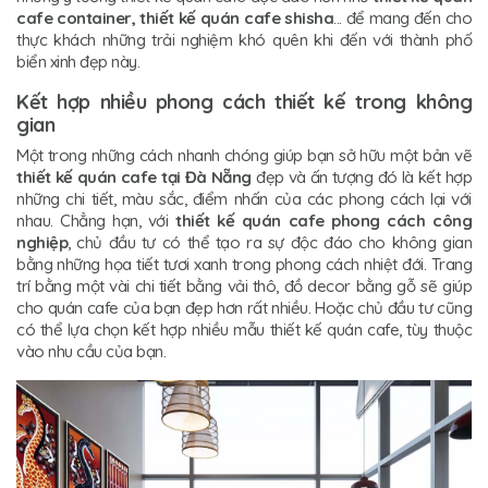
cafe container, thiết kế quán cafe shisha
... để mang đến cho
thực khách những trải nghiệm khó quên khi đến với thành phố
biển xinh đẹp này.
Kết hợp nhiều phong cách thiết kế trong không
gian
Một trong những cách nhanh chóng giúp bạn sở hữu một bản vẽ
thiết kế quán cafe tại Đà Nẵng
đẹp và ấn tượng đó là kết hợp
những chi tiết, màu sắc, điểm nhấn của các phong cách lại với
nhau. Chẳng hạn, với
thiết kế quán cafe phong cách công
nghiệp
, chủ đầu tư có thể tạo ra sự độc đáo cho không gian
bằng những họa tiết tươi xanh trong phong cách nhiệt đới. Trang
trí bằng một vài chi tiết bằng vải thô, đồ decor bằng gỗ sẽ giúp
cho quán cafe của bạn đẹp hơn rất nhiều. Hoặc chủ đầu tư cũng
có thể lựa chọn kết hợp nhiều mẫu thiết kế quán cafe, tùy thuộc
vào nhu cầu của bạn.