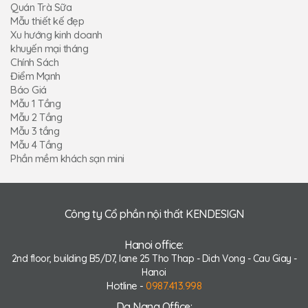
Quán Trà Sữa
Mẫu thiết kế đẹp
Xu hướng kinh doanh
khuyến mại tháng
Chính Sách
Điểm Mạnh
Báo Giá
Mẫu 1 Tầng
Mẫu 2 Tầng
Mẫu 3 tầng
Mẫu 4 Tầng
Phần mềm khách sạn mini
Công ty Cổ phần nội thất KENDESIGN
Hanoi office:
2nd floor, building B5/D7, lane 25 Tho Thap - Dich Vong - Cau Giay -
Hanoi
Hotline -
0987.413.998
Da Nang Office: