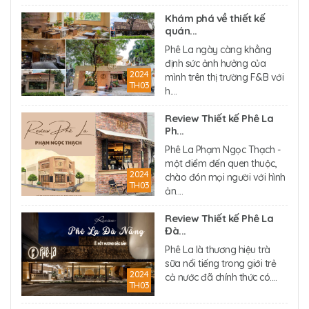
Khám phá về thiết kế
quán...
Phê La ngày càng khẳng
định sức ảnh hưởng của
2024
mình trên thị trường F&B với
TH03
h....
Review Thiết kế Phê La
Ph...
Phê La Phạm Ngọc Thạch -
một điểm đến quen thuộc,
2024
chào đón mọi người với hình
TH03
ản....
Review Thiết kế Phê La
Đà...
Phê La là thương hiệu trà
sữa nổi tiếng trong giới trẻ
2024
cả nước đã chính thức có....
TH03