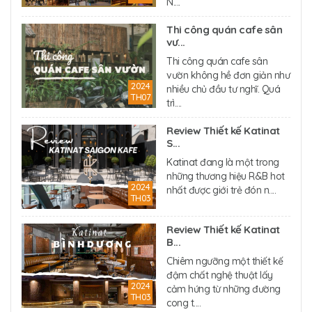
N....
Thi công quán cafe sân
vư...
Thi công quán cafe sân
vườn không hề đơn giản như
2024
nhiều chủ đầu tư nghĩ. Quá
TH07
trì....
Review Thiết kế Katinat
S...
Katinat đang là một trong
những thương hiệu R&B hot
2024
nhất được giới trẻ đón n....
TH03
Review Thiết kế Katinat
B...
Chiêm ngưỡng một thiết kế
đậm chất nghệ thuật lấy
2024
cảm hứng từ những đường
TH03
cong t....