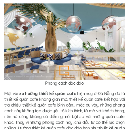
Phong cách độc đáo
Một vài
xu hướng thiết kế quán cafe
hiện nay ở Đà Nẵng đó là
thiết kế quán cafe không gian mở, thiết kế quán cafe kết hợp với
trà chiều, thiết kế quán cafe bình dân... mặc dù vậy, những phong
cách này không tạo được yếu tố kích thích, tò mò với khách hàng,
nên nó cũng không có điểm gì nổi bật so với những quán cafe
khác. Thay vì những phong cách này, chủ đầu tư có thể lựa chọn
những ý tưởng thiết kế quán cafe độc đáo hơn như
thiết kế quán