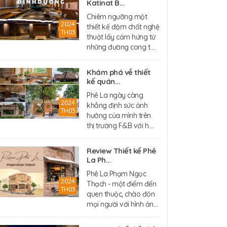
Katinat B...
Chiêm ngưỡng một
2024
thiết kế đậm chất nghệ
TH03
thuật lấy cảm hứng từ
những đường cong t....
Khám phá về thiết
kế quán...
Phê La ngày càng
2024
khẳng định sức ảnh
TH03
hưởng của mình trên
thị trường F&B với h....
Review Thiết kế Phê
La Ph...
Phê La Phạm Ngọc
2024
Thạch - một điểm đến
TH03
quen thuộc, chào đón
mọi người với hình ản....