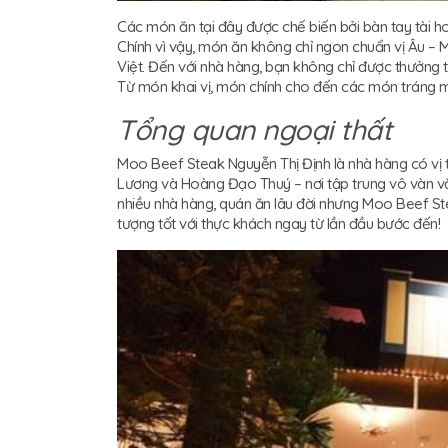
Các món ăn tại đây được chế biến bởi bàn tay tài h
Chính vì vậy, món ăn không chỉ ngon chuẩn vị Âu – 
Việt. Đến với nhà hàng, bạn không chỉ được thưởng
Từ món khai vị, món chính cho đến các món tráng miệ
Tổng quan ngoại thất
Moo Beef Steak Nguyễn Thị Định là nhà hàng có vị 
Lương và Hoàng Đạo Thuý – nơi tập trung vô vàn v
nhiều nhà hàng, quán ăn lâu đời nhưng Moo Beef Steak
tượng tốt với thực khách ngay từ lần đầu bước đến!