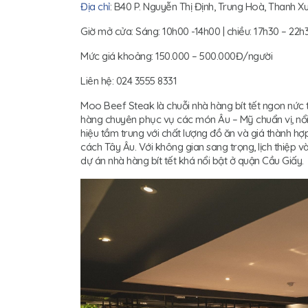
Địa chỉ
: B40 P. Nguyễn Thị Định, Trung Hoà, Thanh X
Giờ mở cửa: Sáng: 10h00 -14h00 | chiều: 17h30 – 22h
Mức giá khoảng: 150.000 – 500.000Đ/người
Liên hệ: 024 3555 8331
Moo Beef Steak là chuỗi nhà hàng bít tết ngon nức
hàng chuyên phục vụ các món Âu – Mỹ chuẩn vị, nổi 
hiệu tầm trung với chất lượng đồ ăn và giá thành hợp
cách Tây Âu. Với không gian sang trọng, lịch thiệp v
dự án nhà hàng bít tết khá nổi bật ở quận Cầu Giấy.