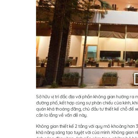
Sở hữu vị trí đắc địa với phần không gian hướng ra
đường phố, kết hợp cùng sự phản chiếu của kính, kh
quán khá thoáng đãng, chủ đầu tư thiết kế chỗ để x
cần lo lắng về vấn đề này.
Không gian thiết kế 2 tầng với quy mô khoảng hơn 3
khả năng sáng tạo tuyệt vời của mình. Không gian nh