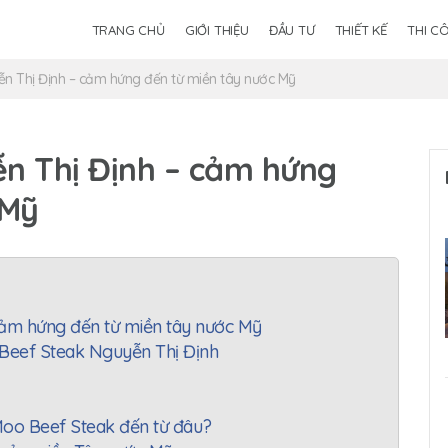
TRANG CHỦ
GIỚI THIỆU
ĐẦU TƯ
THIẾT KẾ
THI C
n Thị Định – cảm hứng đến từ miền tây nước Mỹ
n Thị Định – cảm hứng
 Mỹ
ảm hứng đến từ miền tây nước Mỹ
Beef Steak Nguyễn Thị Định
oo Beef Steak đến từ đâu?