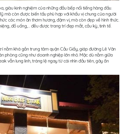
oa, giàu kinh nghiệm của những đầu bếp nổi tiếng hàng đầu.
Mỹ mà còn được biến tấu phù hợp với khẩu vị chung của người
 thức các món ăn thơm hương, đậm vị, mà còn đẹp về hình thức.
ng, đồ uống,… đều được trang trí đẹp mắt, cầu kỳ, tinh tế.
trí nằm khá gần trung tâm quận Cầu Giấy, giáp đường Lê Văn
ăn phòng cũng như doanh nghiệp lớn nhỏ. Mặc dù nằm giữa
 vẫn lung linh, tráng lệ ngay từ cái nhìn đầu tiên, gây ấn