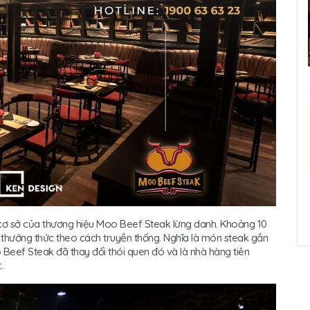
cơ sở của thương hiệu Moo Beef Steak lừng danh. Khoảng 10
 thưởng thức theo cách truyền thống. Nghĩa là món steak gần
o Beef Steak đã thay đổi thói quen đó và là nhà hàng tiên
.