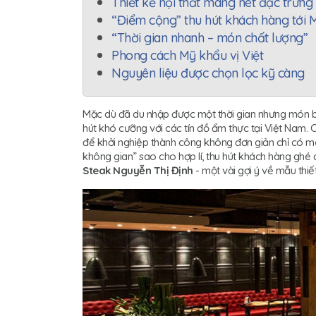
Thiết kế nội thất mang nét đặc trưn
“Điểm cộng” thu hút khách hàng tới 
“Thời gian nhanh – món chất lượng”
Phong cách Mỹ khẩu vị Việt
Nguyên liệu được chọn lọc kỹ càng
Mặc dù đã du nhập được một thời gian nhưng món b
hút khó cưỡng với các tín đồ ẩm thực tại Việt Nam.
để khởi nghiệp thành công không đơn giản chỉ có m
không gian” sao cho hợp lí, thu hút khách hàng ghé
Steak Nguyễn Thị Định
- một vài gợi ý về mẫu thi