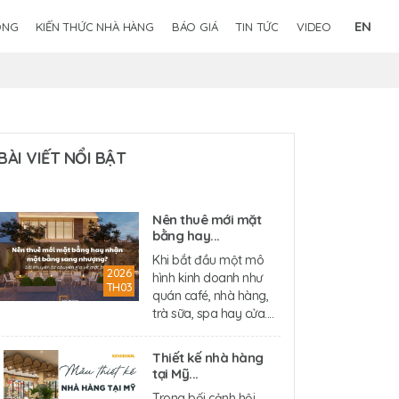
EN
ÔNG
KIẾN THỨC NHÀ HÀNG
BÁO GIÁ
TIN TỨC
VIDEO
BÀI VIẾT NỔI BẬT
Nên thuê mới mặt
bằng hay...
Khi bắt đầu một mô
2026
hình kinh doanh như
TH03
quán café, nhà hàng,
trà sữa, spa hay cửa....
Thiết kế nhà hàng
tại Mỹ...
Trong bối cảnh hội