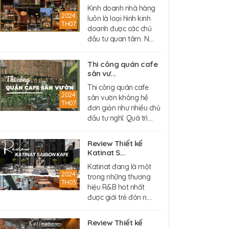
Kinh doanh nhà hàng
2024
luôn là loại hình kinh
TH07
doanh được các chủ
đầu tư quan tâm. N....
Thi công quán cafe
sân vư...
Thi công quán cafe
2024
sân vườn không hề
TH07
đơn giản như nhiều chủ
đầu tư nghĩ. Quá trì....
Review Thiết kế
Katinat S...
Katinat đang là một
2024
trong những thương
TH03
hiệu R&B hot nhất
được giới trẻ đón n....
Review Thiết kế