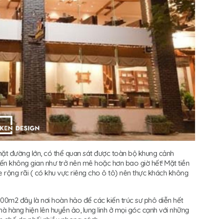
 mặt đường lớn, có thể quan sát được toàn bộ khung cảnh
iến không gian như trở nên mê hoặc hơn bao giờ hết! Mặt tiền
e rộng rãi ( có khu vực riêng cho ô tô) nên thực khách không
00m2 đây là nơi hoàn hảo để các kiến trúc sư phô diễn hết
à hàng hiện lên huyền ảo, lung linh ở mọi góc cạnh với những