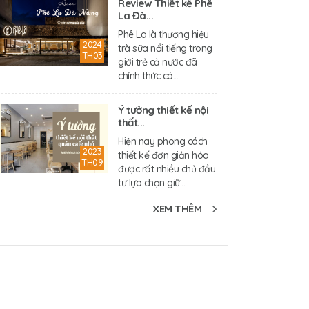
Review Thiết kế Phê
La Đà...
Phê La là thương hiệu
2024
trà sữa nổi tiếng trong
TH03
giới trẻ cả nước đã
chính thức có....
Ý tưởng thiết kế nội
thất...
Hiện nay phong cách
2023
thiết kế đơn giản hóa
TH09
được rất nhiều chủ đầu
tư lựa chọn giữ....
XEM THÊM