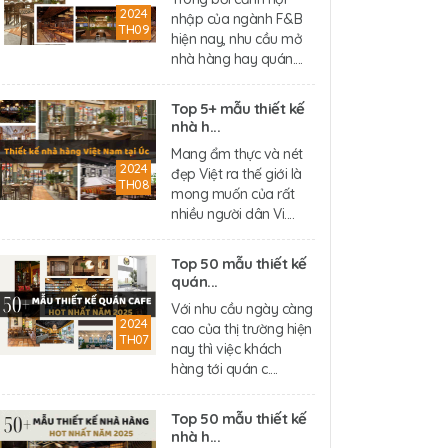
2024
nhập của ngành F&B
TH09
hiện nay, nhu cầu mở
nhà hàng hay quán....
Top 5+ mẫu thiết kế
nhà h...
Mang ẩm thực và nét
2024
đẹp Việt ra thế giới là
TH08
mong muốn của rất
nhiều người dân Vi....
Top 50 mẫu thiết kế
quán...
Với nhu cầu ngày càng
2024
cao của thị trường hiện
TH07
nay thì việc khách
hàng tới quán c....
Top 50 mẫu thiết kế
nhà h...