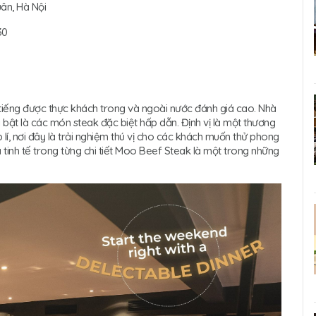
uân, Hà Nội
30
 tiếng được thực khách trong và ngoài nước đánh giá cao. Nhà
bật là các món steak đặc biệt hấp dẫn. Định vị là một thương
 lí, nơi đây là trải nghiệm thú vị cho các khách muốn thử phong
à tinh tế trong từng chi tiết Moo Beef Steak là một trong những