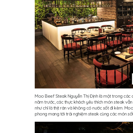
Moo Beef Steak Nguyễn Thị Định là một trong các 
năm trước, các thực khách yêu thích món steak vẫn
như chỉ là thịt rán và không có nước sốt đi kèm. Mo
phong mang tới trải nghiệm steak cùng các món sốt