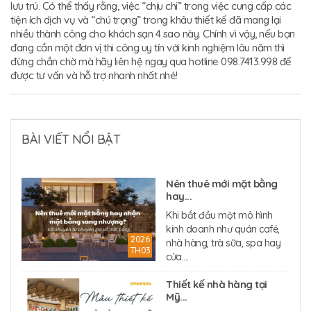
lưu trú. Có thể thấy rằng, việc “chịu chi” trong việc cung cấp các
tiện ích dịch vụ và “chú trọng” trong khâu thiết kế đã mang lại
nhiều thành công cho khách sạn 4 sao này. Chính vì vậy, nếu bạn
đang cần một đơn vị thi công uy tín với kinh nghiệm lâu năm thì
đừng chần chờ mà hãy liên hệ ngay qua hotline 098.7413.998 để
được tư vấn và hỗ trợ nhanh nhất nhé!
BÀI VIẾT NỔI BẬT
Nên thuê mới mặt bằng
hay...
Khi bắt đầu một mô hình
kinh doanh như quán café,
2026
nhà hàng, trà sữa, spa hay
TH03
cửa....
Thiết kế nhà hàng tại
Mỹ...