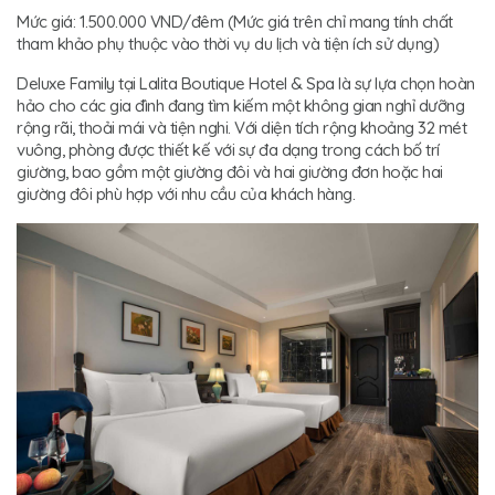
Mức giá: 1.500.000 VND/đêm (Mức giá trên chỉ mang tính chất
tham khảo phụ thuộc vào thời vụ du lịch và tiện ích sử dụng)
Deluxe Family tại Lalita Boutique Hotel & Spa là sự lựa chọn hoàn
hảo cho các gia đình đang tìm kiếm một không gian nghỉ dưỡng
rộng rãi, thoải mái và tiện nghi. Với diện tích rộng khoảng 32 mét
vuông, phòng được thiết kế với sự đa dạng trong cách bố trí
giường, bao gồm một giường đôi và hai giường đơn hoặc hai
giường đôi phù hợp với nhu cầu của khách hàng.