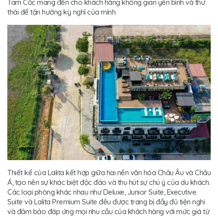
Tam Cốc mang đến cho khách hàng không gian yên bình và thư
thái để tận hưởng kỳ nghỉ của mình.
Thiết kế của Lalita kết hợp giữa hai nền văn hóa Châu Âu và Châu
Á, tạo nên sự khác biệt độc đáo và thu hút sự chú ý của du khách.
Các loại phòng khác nhau như Deluxe, Junior Suite, Executive
Suite và Lalita Premium Suite đều được trang bị đầy đủ tiện nghi
và đảm bảo đáp ứng mọi nhu cầu của khách hàng với mức giá từ