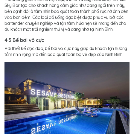
Sky Bar tạo cho khách hàng cảm giác như đang ngồi trên mây,
bên cạnh đó là tầm nhìn bao quát toàn thành phố rực rỡ ánh đèn
vào ban đêm. Các loại đồ uống đặc biệt được phục vụ bởi các
bartender chuyên nghiệp và tận tâm, hứa hẹn sẽ mang đến cho
du khách một trải nghiệm thú vị và đáng nhớ tại Ninh Bình.
4.3 Bể bơi vô cực
Với thiết kế độc đáo, bể bơi vô cực này giúp du khách tận hưởng
tầm nhìn rộng mở đến bao quát toàn bộ vẻ đẹp của Ninh Bình.