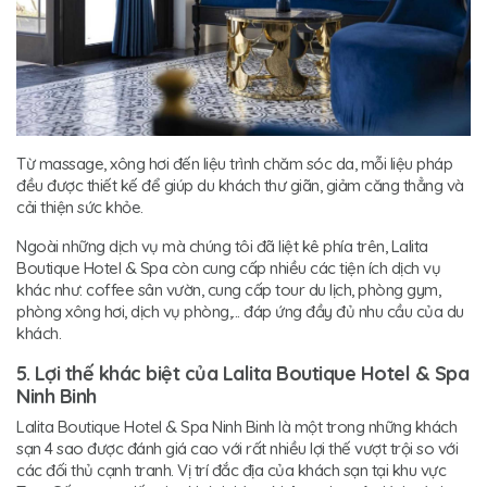
Từ massage, xông hơi đến liệu trình chăm sóc da, mỗi liệu pháp
đều được thiết kế để giúp du khách thư giãn, giảm căng thẳng và
cải thiện sức khỏe.
Ngoài những dịch vụ mà chúng tôi đã liệt kê phía trên, Lalita
Boutique Hotel & Spa còn cung cấp nhiều các tiện ích dịch vụ
khác như: coffee sân vườn, cung cấp tour du lịch, phòng gym,
phòng xông hơi, dịch vụ phòng,... đáp ứng đầy đủ nhu cầu của du
khách.
5. Lợi thế khác biệt của Lalita Boutique Hotel & Spa
Ninh Binh
Lalita Boutique Hotel & Spa Ninh Binh là một trong những khách
sạn 4 sao được đánh giá cao với rất nhiều lợi thế vượt trội so với
các đối thủ cạnh tranh. Vị trí đắc địa của khách sạn tại khu vực