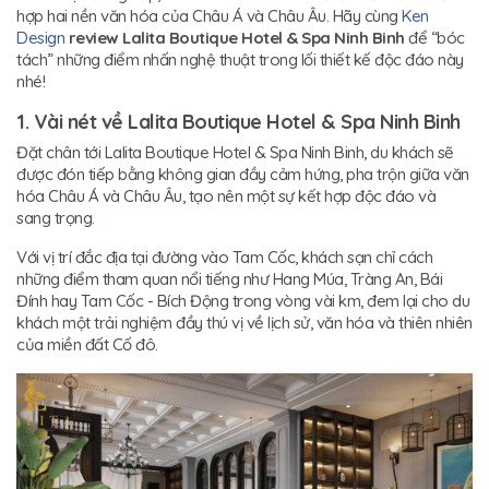
hợp hai nền văn hóa của Châu Á và Châu Âu. Hãy cùng
Ken
Design
review Lalita Boutique Hotel & Spa Ninh Binh
để “bóc
tách” những điểm nhấn nghệ thuật trong lối thiết kế độc đáo này
nhé!
1. Vài nét về Lalita Boutique Hotel & Spa Ninh Binh
Đặt chân tới Lalita Boutique Hotel & Spa Ninh Binh, du khách sẽ
được đón tiếp bằng không gian đầy cảm hứng, pha trộn giữa văn
hóa Châu Á và Châu Âu, tạo nên một sự kết hợp độc đáo và
sang trọng.
Với vị trí đắc địa tại đường vào Tam Cốc, khách sạn chỉ cách
những điểm tham quan nổi tiếng như Hang Múa, Tràng An, Bái
Đính hay Tam Cốc - Bích Động trong vòng vài km, đem lại cho du
khách một trải nghiệm đầy thú vị về lịch sử, văn hóa và thiên nhiên
của miền đất Cố đô.