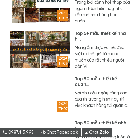
Trong bối cảnh hội nhập của
ngành F&B hiện nay, nhu
2024
cầu mở nhà hàng hay
TH09
quán....
Top 5+ mẫu thiết kế nhà
h...
Mang ẩm thực và nét đẹp
Việt ra thế giới là mong
2024
muốn của rất nhiều người
TH08
dân Vi....
Top 50 mẫu thiết kế
quán...
Với nhu cầu ngày càng cao
của thị trường hiện nay thì
2024
việc khách hàng tới quán c....
TH07
Top 50 mẫu thiết kế nhà
h...
0987.413.998
Fb
Chat Facebook
Z
Chat Zalo
Kinh doanh nhà hàng luôn là