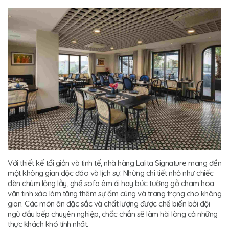
Với thiết kế tối giản và tinh tế, nhà hàng Lalita Signature mang đến
một không gian độc đáo và lịch sự. Những chi tiết nhỏ như chiếc
đèn chùm lộng lẫy, ghế sofa êm ái hay bức tường gỗ chạm hoa
văn tinh xảo làm tăng thêm sự ấm cúng và trang trọng cho không
gian. Các món ăn đặc sắc và chất lượng được chế biến bởi đội
ngũ đầu bếp chuyên nghiệp, chắc chắn sẽ làm hài lòng cả những
thực khách khó tính nhất.