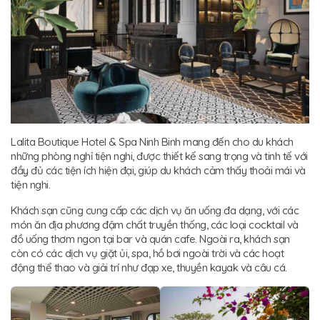
Lalita Boutique Hotel & Spa Ninh Binh mang đến cho du khách
những phòng nghỉ tiện nghi, được thiết kế sang trọng và tinh tế với
đầy đủ các tiện ích hiện đại, giúp du khách cảm thấy thoải mái và
tiện nghi.
Khách sạn cũng cung cấp các dịch vụ ăn uống đa dạng, với các
món ăn địa phương đậm chất truyền thống, các loại cocktail và
đồ uống thơm ngon tại bar và quán cafe. Ngoài ra, khách sạn
còn có các dịch vụ giặt ủi, spa, hồ bơi ngoài trời và các hoạt
động thể thao và giải trí như đạp xe, thuyền kayak và câu cá.