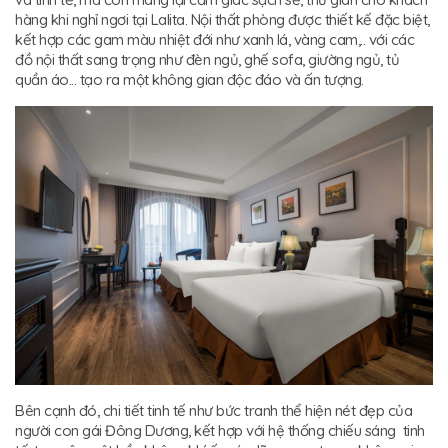
hàng khi nghỉ ngơi tại Lalita. Nội thất phòng được thiết kế đặc biệt,
kết hợp các gam màu nhiệt đới như xanh lá, vàng cam,.. với các
đồ nội thất sang trọng như đèn ngủ, ghế sofa, giường ngủ, tủ
quần áo... tạo ra một không gian độc đáo và ấn tượng.
Bên cạnh đó, chi tiết tinh tế như bức tranh thể hiện nét đẹp của
người con gái Đông Dương, kết hợp với hệ thống chiếu sáng tinh