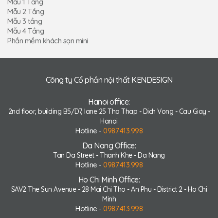
Mẫu 1 Tầng
Mẫu 2 Tầng
Mẫu 3 tầng
Mẫu 4 Tầng
Phần mềm khách sạn mini
Công ty Cổ phần nội thất KENDESIGN
Hanoi office:
2nd floor, building B5/D7, lane 25 Tho Thap - Dich Vong - Cau Giay -
Hanoi
Hotline -
0987.413.998
Da Nang Office:
Tan Da Street - Thanh Khe - Da Nang
Hotline -
0987.413.998
Ho Chi Minh Office:
SAV2 The Sun Avenue - 28 Mai Chi Tho - An Phu - District 2 - Ho Chi
Minh
Hotline -
0987.413.998