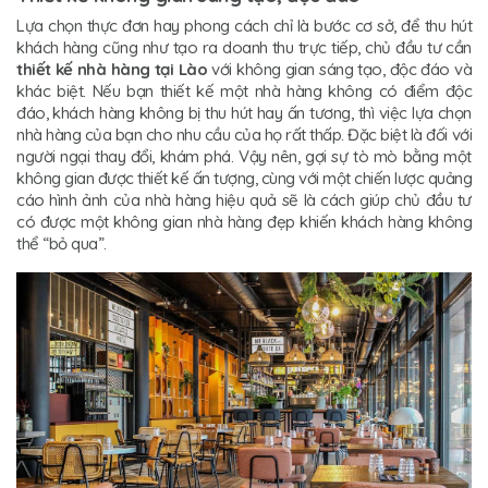
Lựa chọn thực đơn hay phong cách chỉ là bước cơ sở, để thu hút
khách hàng cũng như tạo ra doanh thu trực tiếp, chủ đầu tư cần
thiết kế nhà hàng tại Lào
với không gian sáng tạo, độc đáo và
khác biệt. Nếu bạn thiết kế một nhà hàng không có điểm độc
đáo, khách hàng không bị thu hút hay ấn tương, thì việc lựa chọn
nhà hàng của bạn cho nhu cầu của họ rất thấp. Đặc biệt là đối với
người ngại thay đổi, khám phá. Vậy nên, gợi sự tò mò bằng một
không gian được thiết kế ấn tượng, cùng với một chiến lược quảng
cáo hình ảnh của nhà hàng hiệu quả sẽ là cách giúp chủ đầu tư
có được một không gian nhà hàng đẹp khiến khách hàng không
thể “bỏ qua”.