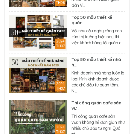
TH08
dân Vi....
Top 50 mẫu thiết kế
quán...
Với nhu cầu ngày càng cao
của thị trường hiện nay thì
2024
việc khách hàng tới quán c....
TH07
Top 50 mẫu thiết kế nhà
h...
Kinh doanh nhà hàng luôn là
loại hình kinh doanh được
2024
các chủ đầu tư quan tâm.
TH07
N....
Thi công quán cafe sân
vư...
Thi công quán cafe sân
vườn không hề đơn giản như
2024
nhiều chủ đầu tư nghĩ. Quá
TH07