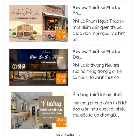
Review Thiết kế Phê La
Ph...
Phê La Phạm Ngọc Thạch -
một điểm đến quen thuộc,
2024
chào đón mọi người với hình
TH03
ản....
Review Thiết kế Phê La
Đà...
Phê La là thương hiệu trà
sữa nổi tiếng trong giới trẻ
2024
cả nước đã chính thức có....
TH03
Ý tưởng thiết kế nội thất...
Hiện nay phong cách thiết kế
đơn giản hóa được rất nhiều
chủ đầu tư lựa chọn giữ....
2023
TH09
XEM THÊM