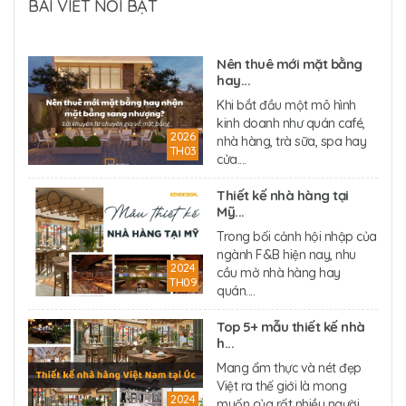
BÀI VIẾT NỔI BẬT
Nên thuê mới mặt bằng
hay...
Khi bắt đầu một mô hình
kinh doanh như quán café,
2026
nhà hàng, trà sữa, spa hay
TH03
cửa....
Thiết kế nhà hàng tại
Mỹ...
Trong bối cảnh hội nhập của
ngành F&B hiện nay, nhu
2024
cầu mở nhà hàng hay
TH09
quán....
Top 5+ mẫu thiết kế nhà
h...
Mang ẩm thực và nét đẹp
Việt ra thế giới là mong
2024
muốn của rất nhiều người