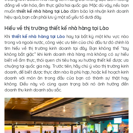
đồng về văn hóa, ẩm thực giữa hai quốc gia. Mặc dù vậy, nếu bạn
muốn
thiết kế nhà hàng tại Lào
đảm bảo lợi nhuận kinh doanh
hiệu quả, bạn cần phải lưu ý một số yếu tố dưới đây.
Hiểu về thị trường thiết kế nhà hàng tại Lào
Khi
thiết kế nhà hàng tại Lào
hay tại bất kỳ một khu vực nào
trong và ngoài nước, công việc ưu tiên của chủ đầu tư đó chính là
tìm hiểu về thị trường kinh doanh tại đây. Bạn không thể “tay
không bắt giặc” khi kinh doanh nhà hàng mà không có sự hiểu
biết về ẩm thực, thói quen chi tiêu hay xu hướng thiết kế được ưa
chuộng tại quốc gia này. Trước tiên, hãy chú ý vào thị trường kinh
doanh, để biết được thực đơn nào là phù hợp, hoặc kế hoạch kinh
doanh với món ăn trong đầu của bạn có thành sự thật hay
không. Điều này vô cùng quan trọng bởi nó ảnh hưởng đến
doanh thu kinh doanh sâu sắc.