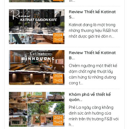
trì....
Review Thiết kế Katinat
S...
Katinat đang là một trong
những thương hiệu R&B hot
2024
nhất được giới trẻ đón n....
TH03
Review Thiết kế Katinat
B...
Chiêm ngưỡng một thiết kế
đậm chất nghệ thuật lấy
2024
cảm hứng từ những đường
TH03
cong t....
Khám phá về thiết kế
quán...
Phê La ngày càng khẳng
định sức ảnh hưởng của
2024
mình trên thị trường F&B với
TH03
h....