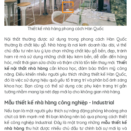
Thiết kế nhà hàng phong cách Hàn Quốc
Nội thất thường được sử dụng trong phong cách Hàn Quốc
thường là chất liệu gỗ. Nhà hàng là nơi kinh doanh lâu dài, vì thế
chủ đầu tư nên lưu ý lựa chọn những chất liệu gỗ bền, đẹp, tránh
ham rẻ mà sử dụng những chất liệu kém bền, dễ dẫn đến hỏng
hóc, mất thời gian sửa chữa và thậm chí là tốn tiền thay mới.
Thiết
kế nội thất nhà hàng
cần khoa học, đảm bảo thẩm mỹ công
năng. Điều khiến nhiều người yêu thích những thiết kế Hàn Quốc,
đó là việc sử dụng hiệu quả yếu tố trang trí và phân bố ánh sáng
khoa học. Bạn cũng có thể sử dụng các phụ kiện trang trí gắn
tường nhằm mang lại nét đẹp mới lạ cho không gian nhà hàng.
Mẫu thiết kế nhà hàng công nghiệp - Industrial
Nếu bạn là một người yêu thích sự năng động phóng khoáng pha
chút cá tính mạnh mẽ thì bạn không nên bỏ qua phong cách thiết
kế công nghiệp Industrial. Đây là một trong những
mẫu thiết kế
nhà hàng
thu hút được nhiều chủ đầu tư chính bởi sự mới lạ và