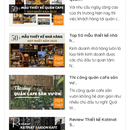
Với nhu cầu ngày càng cao
của thị trường hiện nay thì
2024
việc khách hàng tới quán c....
TH07
Top 50 mẫu thiết kế nhà
h...
Kinh doanh nhà hàng luôn là
loại hình kinh doanh được
2024
các chủ đầu tư quan tâm.
TH07
N....
Thi công quán cafe sân
vư...
Thi công quán cafe sân
vườn không hề đơn giản như
2024
nhiều chủ đầu tư nghĩ. Quá
TH07
trì....
Review Thiết kế Katinat
S...