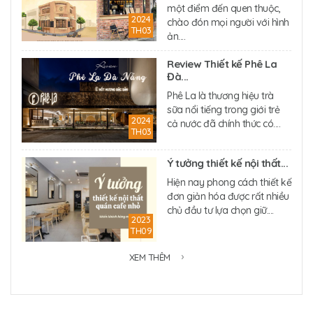
một điểm đến quen thuộc,
2024
chào đón mọi người với hình
TH03
ản....
Review Thiết kế Phê La
Đà...
Phê La là thương hiệu trà
sữa nổi tiếng trong giới trẻ
2024
cả nước đã chính thức có....
TH03
Ý tưởng thiết kế nội thất...
Hiện nay phong cách thiết kế
đơn giản hóa được rất nhiều
chủ đầu tư lựa chọn giữ....
2023
TH09
XEM THÊM