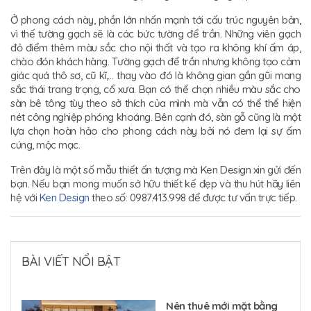
Ở phong cách này, phần lớn nhấn mạnh tới cấu trúc nguyên bản,
vì thế tường gạch sẽ là các bức tường để trần. Những viên gạch
đỏ điểm thêm màu sắc cho nội thất và tạo ra không khí ấm áp,
chào đón khách hàng. Tường gạch để trần nhưng không tạo cảm
giác quá thô sơ, cũ kĩ,… thay vào đó là không gian gần gũi mang
sắc thái trang trọng, cổ xưa. Bạn có thể chọn nhiều màu sắc cho
sàn bê tông tùy theo sở thích của mình mà vẫn có thể thể hiện
nét công nghiệp phóng khoáng. Bên cạnh đó, sàn gỗ cũng là một
lựa chọn hoàn hảo cho phong cách này bởi nó đem lại sự ấm
cúng, mộc mạc.
Trên đây là một số mẫu thiết ấn tượng mà Ken Design xin gửi đến
bạn. Nếu bạn mong muốn sở hữu thiết kế đẹp và thu hút hãy liên
hệ với
Ken Design
theo số: 0987.413.998 để được tư vấn trực tiếp.
BÀI VIẾT NỔI BẬT
Nên thuê mới mặt bằng