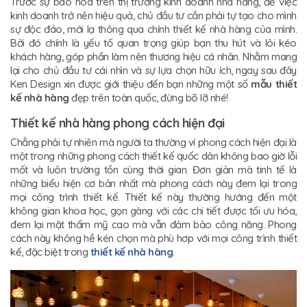
Trước sự bão hòa trên thị trường kinh doanh nhà hàng, để việc
kinh doanh trở nên hiệu quả, chủ đầu tư cần phải tự tạo cho mình
sự độc đáo, mới lạ thông qua chính thiết kế nhà hàng của mình.
Bởi đó chính là yếu tố quan trọng giúp bạn thu hút và lôi kéo
khách hàng, góp phần làm nên thương hiệu cá nhân. Nhằm mang
lại cho chủ đầu tư cái nhìn và sự lựa chọn hữu ích, ngay sau đây
Ken Design xin được giới thiệu đến bạn những một số
mẫu thiết
kế nhà hàng
đẹp trên toàn quốc, đừng bõ lỡ nhé!
Thiết kế nhà hàng phong cách hiện đại
Chẳng phải tự nhiên mà người ta thường ví phong cách hiện đại là
một trong những phong cách thiết kế quốc dân không bao giờ lỗi
mốt và luôn trường tồn cùng thời gian. Đơn giản mà tinh tế là
những biểu hiện cơ bản nhất mà phong cách này đem lại trong
mọi công trình thiết kế. Thiết kế này thường hướng đến một
không gian khoa học, gọn gàng với các chi tiết được tối ưu hóa,
đem lại mặt thẩm mỹ cao mà vẫn đảm bảo công năng. Phong
cách này không hề kén chọn mà phù hơp với mọi công trình thiết
kế, đặc biệt trong
thiết kế nhà hàng
.