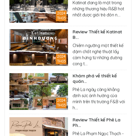
Katinat đang là một trong
những thương hiệu R&B hot
2024
nhất được giới trẻ đón n....
TH03
Review Thiết kế Katinat
B...
Chiêm ngưỡng một thiết kế
đậm chất nghệ thuật lấy
2024
cảm hứng từ những đường
TH03
cong t....
Khám phá về thiết kế
quán...
Phê La ngày càng khẳng
định sức ảnh hưởng của
2024
mình trên thị trường F&B với
TH03
h....
Review Thiết kế Phê La
Ph...
Phê La Phạm Ngọc Thạch -