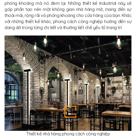
phóng khoáng mà nó đem lại. Những thiết kế Industrial này sẽ
góp phần tạo nên một không gian nhà hàng mở, mang đến sự
thoải mái, rộng rãi và phóng khoáng cho cửa hàng của bạn. Khác
với những thiết kế khác, phong cách công nghiệp hướng đến sự
dang dở trong từng chi tiết và thường tiết chế yếu tố trang trí.
Thiết kế nhà hàng phong cách công nghiệp