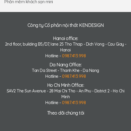
Phần mềm khách sạn mini
Công ty Cổ phần nội thất KENDESIGN
Hanoi office:
2nd floor, building B5/D7, lane 25 Tho Thap - Dich Vong - Cau Giay -
Hanoi
Hotline -
0987.413.998
Da Nang Office:
Tan Da Street - Thanh Khe - Da Nang
Hotline -
0987.413.998
Ho Chi Minh Office:
SAV2 The Sun Avenue - 28 Mai Chi Tho - An Phu - District 2 - Ho Chi
Minh
Hotline -
0987.413.998
Theo dõi chúng tôi