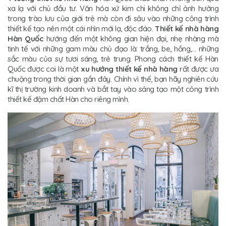
xa lạ với chủ đầu tư. Văn hóa xứ kim chi không chỉ ảnh hưởng
trong trào lưu của giới trẻ mà còn đi sâu vào những công trình
thiết kế tạo nên một cái nhìn mới lạ, độc đáo.
Thiết kế nhà hàng
Hàn Quốc
hướng đến một không gian hiện đại, nhẹ nhàng mà
tinh tế với những gam màu chủ đạo là: trắng, be, hồng,… những
sắc màu của sự tươi sáng, trẻ trung. Phong cách thiết kế Hàn
Quốc được coi là một
xu hướng thiết kế nhà hàng
rất được ưa
chuộng trong thời gian gần đây. Chính vì thế, bạn hãy nghiên cứu
kĩ thị trường kinh doanh và bắt tay vào sáng tạo một công trình
thiết kế đậm chất Hàn cho riêng mình.