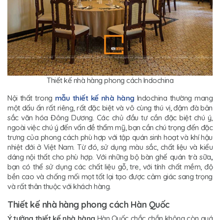
Thiết kế nhà hàng phong cách Indochina
Nội thất trong
mẫu thiết kế nhà hàng
Indochina thường mang
một dấu ấn rất riêng, rất đặc biệt và vô cùng thú vị, đậm đà bản
sắc văn hóa Đông Dương. Các chủ đầu tư cần đặc biệt chú ý,
ngoài việc chú ý đến vấn đề thẩm mỹ, bạn cần chú trọng đến đặc
trưng của phong cách phù hợp với tập quán sinh hoạt và khí hậu
nhiệt đới ở Việt Nam. Từ đó, sử dụng màu sắc, chất liệu và kiểu
dáng nội thất cho phù hợp. Với những bộ bàn ghế quán trà sữa
,
bạn có thể sử dụng các chất liệu gỗ, tre, với tính chất mềm, độ
bền cao và chống mối mọt tốt lại tạo được cảm giác sang trọng
và rất thân thuộc với khách hàng.
Thiết kế nhà hàng phong cách Hàn Quốc
Ý tưởng thiết kế nhà hàng
Hàn Quốc chắc chắn không còn quá