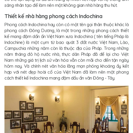
sáng nhân tạo để làm nên một không gian nhà hàng thu hút.
Thiết kế nhà hàng phong cách Indochina
Phong cách Indochina hay còn có một tên gọi thân thuộc khác là
phong cách Đông Dương, là một trong những phong cách thiết
kế mang đậm dấn ấn Việt Nam xưa. Indochina ( tên tiếng Pháp là
Indochine) là một cụm từ bao quát 3 đất nước Việt Nam, Lào,
Campuchia những năm còn là thuộc địa của Pháp. Trong những
năm tháng đô hộ nước nhà, thực dân Pháp đã để lại cho Việt
Nam những giá trị lịch sử văn hóa vẫn còn mãi cho đến tận ngày
hôm nay. Và chính nét văn hóa lãng mạn phóng khoáng ấy kết
hợp với nét đẹp hoài cổ của Việt Nam đã làm nên một phong
cách thiết kế Indochina mang đậm dấu ấn văn Đông - Tây.