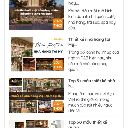
hay...
Khi bắt đầu một mô hình
kinh doanh như quán café,
2026
nhà hàng, trà sữa, spa hay
TH03
cửa....
Thiết kế nhà hàng tại
Mỹ...
Trong bối cảnh hội nhập của
ngành F&B hiện nay, nhu
2024
cầu mở nhà hàng hay
TH09
quán....
Top 5+ mẫu thiết kế nhà
h...
Mang ẩm thực và nét đẹp
Việt ra thế giới là mong
2024
muốn của rất nhiều người
TH08
dân Vi....
Top 50 mẫu thiết kế
quán...