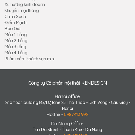
Xu hướng kinh doanh
khuyến mại tháng
Chính Sách
Điểm Mạnh
Báo Giá
Mẫu 1 Tầng
Mẫu 2 Tầng
Mẫu 3 tầng
Mẫu 4 Tầng
Phần mềm khách sạn mini
Công ty Cổ phần nội thất KENDESIGN
Hanoi office:
2nd floor, building B5/D7, lane 25 Tho Thap - Dich Vong - Cau Giay -
Hanoi
Hotline -
0987.413.998
Da Nang Office:
Tan Da Street - Thanh Khe - Da Nang