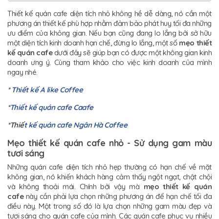
Thiết kế quán cafe diện tích nhỏ không hề dễ dàng, nó cần một
phương án thiết kế phù hợp nhằm đảm bảo phát huy tối đa những
ưu điểm của không gian. Nếu bạn cũng đang lo lắng bởi sở hữu
một diện tích kinh doanh hạn chế, đừng lo lắng, một số
mẹo thiết
kế quán cafe
dưới đây sẽ giúp bạn có được một không gian kinh
doanh ưng ý. Cùng tham khảo cho việc kinh doanh của mình
ngay nhé.
*
Thiết kế A like Coffee
*
Thiết kế quán cafe Caafe
*Thiế
t kế quán cafe Ngân Hà Coffee
Mẹo thiết kế quán cafe nhỏ - Sử dụng gam màu
tươi sáng
Những quán cafe diện tích nhỏ hẹp thường có hạn chế về mặt
không gian, nó khiến khách hàng cảm thấy ngột ngạt, chật chội
và không thoải mái. Chính bởi vậy mà
mẹo thiết kế quán
cafe
này cần phải lựa chọn những phương án để hạn chế tối đa
điều này. Một trong số đó là lựa chọn những gam màu đẹp và
tươi sáng cho quán cafe của mình. Các quán cafe phục vụ nhiều