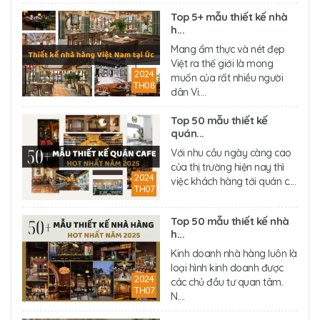
Top 5+ mẫu thiết kế nhà
h...
Mang ẩm thực và nét đẹp
Việt ra thế giới là mong
2024
muốn của rất nhiều người
TH08
dân Vi....
Top 50 mẫu thiết kế
quán...
Với nhu cầu ngày càng cao
của thị trường hiện nay thì
2024
việc khách hàng tới quán c....
TH07
Top 50 mẫu thiết kế nhà
h...
Kinh doanh nhà hàng luôn là
loại hình kinh doanh được
2024
các chủ đầu tư quan tâm.
TH07
N....