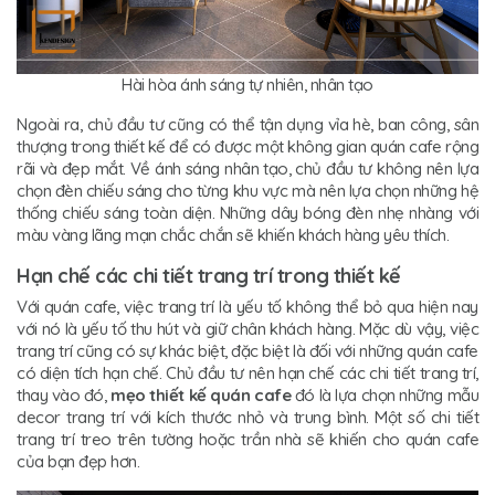
Hài hòa ánh sáng tự nhiên, nhân tạo
Ngoài ra, chủ đầu tư cũng có thể tận dụng vỉa hè, ban công, sân
thượng trong thiết kế để có được một không gian quán cafe rộng
rãi và đẹp mắt. Về ánh sáng nhân tạo, chủ đầu tư không nên lựa
chọn đèn chiếu sáng cho từng khu vực mà nên lựa chọn những hệ
thống chiếu sáng toàn diện. Những dây bóng đèn nhẹ nhàng với
màu vàng lãng mạn chắc chắn sẽ khiến khách hàng yêu thích.
Hạn chế các chi tiết trang trí trong thiết kế
Với quán cafe, việc trang trí là yếu tố không thể bỏ qua hiện nay
với nó là yếu tố thu hút và giữ chân khách hàng. Mặc dù vậy, việc
trang trí cũng có sự khác biệt, đặc biệt là đối với những quán cafe
có diện tích hạn chế. Chủ đầu tư nên hạn chế các chi tiết trang trí,
thay vào đó,
mẹo thiết kế quán cafe
đó là lựa chọn những mẫu
decor trang trí với kích thước nhỏ và trung bình. Một số chi tiết
trang trí treo trên tường hoặc trần nhà sẽ khiến cho quán cafe
của bạn đẹp hơn.