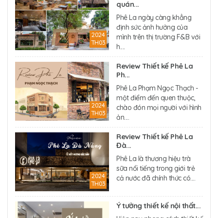
quán...
Phê La ngày càng khẳng
định sức ảnh hưởng của
2024
mình trên thị trường F&B với
TH03
h....
Review Thiết kế Phê La
Ph...
Phê La Phạm Ngọc Thạch -
một điểm đến quen thuộc,
2024
chào đón mọi người với hình
TH03
ản....
Review Thiết kế Phê La
Đà...
Phê La là thương hiệu trà
sữa nổi tiếng trong giới trẻ
2024
cả nước đã chính thức có....
TH03
Ý tưởng thiết kế nội thất...