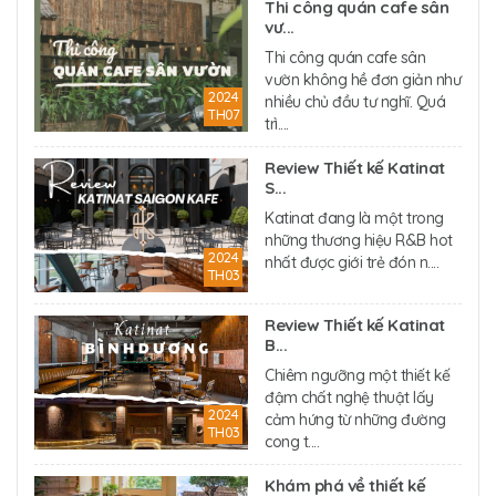
Thi công quán cafe sân
vư...
Thi công quán cafe sân
vườn không hề đơn giản như
2024
nhiều chủ đầu tư nghĩ. Quá
TH07
trì....
Review Thiết kế Katinat
S...
Katinat đang là một trong
những thương hiệu R&B hot
2024
nhất được giới trẻ đón n....
TH03
Review Thiết kế Katinat
B...
Chiêm ngưỡng một thiết kế
đậm chất nghệ thuật lấy
2024
cảm hứng từ những đường
TH03
cong t....
Khám phá về thiết kế