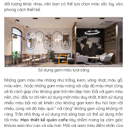
đối tượng khác nhau, nên bạn có thể lựa chọn màu sắc tùy vào
phong cách thiết kế.
Sử dụng gam màu tươi sáng
Những gam màu nhẹ nhàng như trắng, kem, vàng nhạt, màu gỗ,
màu xám... hoặc những gam màu nóng với cấp độ màu nhạt cũng
sẽ là cách giúp cho không gian trở nên đẹp hơn. Đối với gam màu
nền, chủ đầu tư chỉ nên sử dụng một màu duy nhất, tránh sử dụng
nhiều màu bởi nó sẽ khiến cho không gian kém thu hút hơn rất
nhiều, cùng với đó hiệu quả " nới rộng" không gian cũng không rõ
ràng. Trần nhà thay vì sử dụng mà sáng bạn có thể sử dụng trần
tối màu
. Mẹo thiết kế quán cafe
này nhằm mang lại cảm giác
không gian như cao và sâu hơn. Một vài gam màu điểm nhấn của