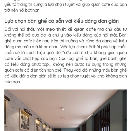
yếu tố trang trí cũng là lựa chọn tuyệt vời giúp quán cafe của bạn
trở nên nổi bật hơn.
Lựa chọn bàn ghế có sẵn với kiểu dáng đơn giản
Đối với nội thất, một
mẹo thiết kế quán cafe
mà chủ đầu tư
không thể bỏ qua đó là chú ý vào kiểu dáng của nội thất. Bàn
ghế quán cafe hiện nay trên thị trường vô cùng đa dạng về kiểu
dáng mà mẫu mã khác nhau. Việc lựa chọn nội thất phù hợp chắc
chắn sẽ là cách hiệu quả để "cứu cánh" cho không gian quán
cafe vốn chật hẹp của bạn. Các loại ghế to bản, ghế bành, ghế
có kiểu dáng phức tạp... không nên được sử dụng trong những
quán cafe có diện tích hạn chế. Thay vào đó, những mẫu bàn ghế
có kiểu dáng đơn giản sẽ là sự lựa chọn tuyệt vời cho không gian
của bạn.