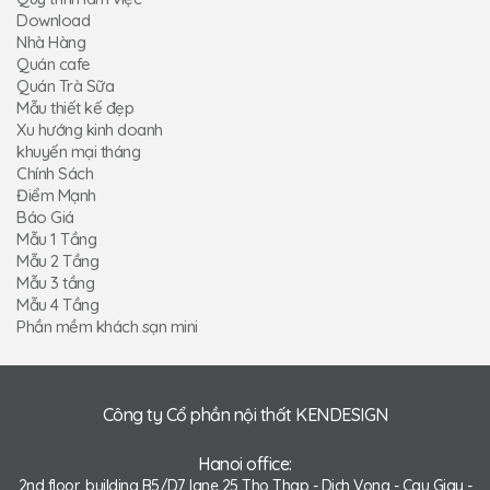
Download
Nhà Hàng
Quán cafe
Quán Trà Sữa
Mẫu thiết kế đẹp
Xu hướng kinh doanh
khuyến mại tháng
Chính Sách
Điểm Mạnh
Báo Giá
Mẫu 1 Tầng
Mẫu 2 Tầng
Mẫu 3 tầng
Mẫu 4 Tầng
Phần mềm khách sạn mini
Công ty Cổ phần nội thất KENDESIGN
Hanoi office:
2nd floor, building B5/D7, lane 25 Tho Thap - Dich Vong - Cau Giay -