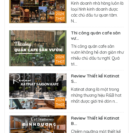
Kinh doanh nhà hàng luôn là
loại hình kinh doanh được
2024
các chủ đầu tư quan tâm.
TH07
N....
Thi công quán cafe sân
vư...
Thi công quán cafe sân
vườn không hề đơn giản như
2024
nhiều chủ đầu tư nghĩ. Quá
TH07
trì....
Review Thiết kế Katinat
S...
Katinat đang là một trong
những thương hiệu R&B hot
2024
nhất được giới trẻ đón n....
TH03
Review Thiết kế Katinat
B...
Chiêm ngưỡng một thiết kế