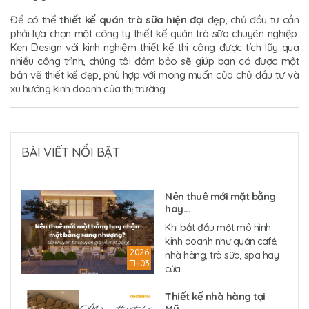
Để có thể
thiết kế quán trà sữa hiện đại
đẹp, chủ đầu tư cần
phải lựa chọn một công ty thiết kế quán trà sữa chuyên nghiệp.
Ken Design với kinh nghiệm thiết kế thi công được tích lũy qua
nhiều công trình, chúng tôi đảm bảo sẽ giúp bạn có được một
bản vẽ thiết kế đẹp, phù hợp với mong muốn của chủ đầu tư và
xu hướng kinh doanh của thị trường.
BÀI VIẾT NỔI BẬT
Nên thuê mới mặt bằng
hay...
Khi bắt đầu một mô hình
kinh doanh như quán café,
2026
nhà hàng, trà sữa, spa hay
TH03
cửa....
Thiết kế nhà hàng tại
Mỹ...