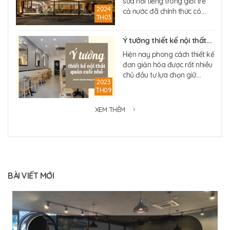
sữa nổi tiếng trong giới trẻ
2024
cả nước đã chính thức có....
TH03
Ý tưởng thiết kế nội thất...
Hiện nay phong cách thiết kế
đơn giản hóa được rất nhiều
chủ đầu tư lựa chọn giữ....
2023
TH09
XEM THÊM
BÀI VIẾT MỚI