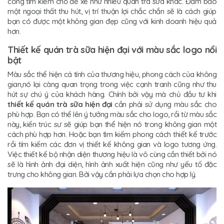
công tìm kiếm chỗ để xe như nhiều quán trà sữa khác. Đảm bảo
một ngoại thất thu hút, vị trí thuận lợi chắc chắn sẽ là cách giúp
bạn có được một không gian đẹp cũng với kinh doanh hiệu quả
hơn.
Thiết kế quán trà sữa hiện đại với màu sắc logo nổi
bật
Màu sắc thể hiện cá tính của thương hiệu, phong cách của không
gian,nó lại càng quan trọng trong việc cạnh tranh cũng như thu
hút sự chú ý của khách hàng. Chính bởi vậy mà chủ đầu tư khi
thiết kế quán trà sữa hiện đại
cần phải sử dụng màu sắc cho
phù hợp. Bạn có thể lên ý tưởng màu sắc cho logo, rồi từ màu sắc
này, kiến trúc sư sẽ giúp bạn thể hiện nó trong không gian một
cách phù hợp hơn. Hoặc bạn tìm kiếm phong cách thiết kế trước
rồi tím kiếm các đơn vị thiết kế không gian và logo tương ứng.
Việc thiết kế bộ nhận diện thương hiệu là vô cùng cần thiết bởi nó
sẽ là hình ảnh đại diện, hình ảnh xuất hiện cũng như yếu tố đặc
trưng cho không gian. Bởi vậy cần phải lựa chọn cho hợp lý.