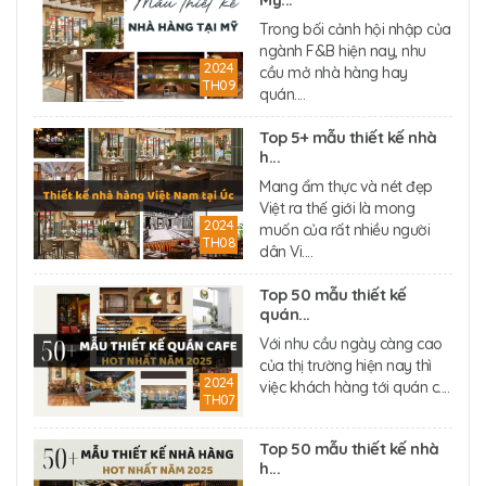
Trong bối cảnh hội nhập của
ngành F&B hiện nay, nhu
2024
cầu mở nhà hàng hay
TH09
quán....
Top 5+ mẫu thiết kế nhà
h...
Mang ẩm thực và nét đẹp
Việt ra thế giới là mong
2024
muốn của rất nhiều người
TH08
dân Vi....
Top 50 mẫu thiết kế
quán...
Với nhu cầu ngày càng cao
của thị trường hiện nay thì
2024
việc khách hàng tới quán c....
TH07
Top 50 mẫu thiết kế nhà
h...