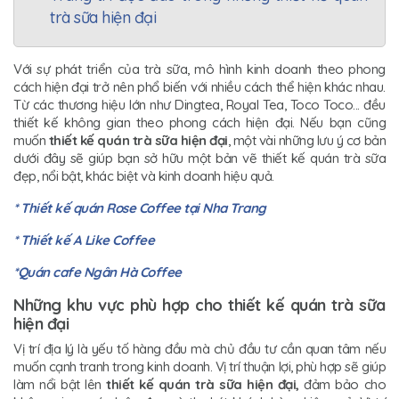
trà sữa hiện đại
Với sự phát triển của trà sữa, mô hình kinh doanh theo phong
cách hiện đại trở nên phổ biến với nhiều cách thể hiện khác nhau.
Từ các thương hiệu lớn như Dingtea, Royal Tea, Toco Toco... đều
thiết kế không gian theo phong cách hiện đại. Nếu bạn cũng
muốn
thiết kế quán trà sữa hiện đại
, một vài những lưu ý cơ bản
dưới đây sẽ giúp bạn sở hữu một bản vẽ thiết kế quán trà sữa
đẹp, nổi bật, khác biệt và kinh doanh hiệu quả.
* Thiết kế quán Rose Coffee tại Nha Trang
* Thiết kế A Like Coffee
*Quán cafe Ngân Hà Coffee
Những khu vực phù hợp cho thiết kế quán trà sữa
hiện đại
Vị trí địa lý là yếu tố hàng đầu mà chủ đầu tư cần quan tâm nếu
muốn cạnh tranh trong kinh doanh. Vị trí thuận lợi, phù hợp sẽ giúp
làm nổi bật lên
thiết kế quán trà sữa hiện đại,
đảm bảo cho