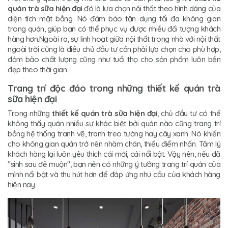
quán trà sữa hiện đại
đó là lựa chọn nội thất theo hình dáng của
diện tích mặt bằng. Nó đảm bảo tận dụng tối đa không gian
trong quán, giúp bạn có thể phục vụ được nhiều đối tượng khách
hàng hơn.Ngoài ra, sự linh hoạt giữa nội thất trong nhà với nội thất
ngoài trời cũng là điều chủ đầu tư cần phải lựa chọn cho phù hợp,
đảm bảo chất lượng cũng như tuổi thọ cho sản phẩm luôn bền
đẹp theo thời gian.
Trang trí độc đáo trong những thiết kế quán trà
sữa hiện đại
Trong những
thiết kế quán trà sữa hiện đại
, chủ đầu tư có thể
không thấy quán nhiều sự khác biệt bởi quán nào cũng trang trí
bằng hệ thống tranh vẽ, tranh treo tường hay cây xanh. Nó khiến
cho không gian quán trở nên nhàm chán, thiếu điểm nhấn. Tâm lý
khách hàng lại luôn yêu thích cái mới, cái nổi bật. Vậy nên, nếu đã
"sinh sau đẻ muộn", bạn nên có những ý tưởng trang trí quán của
mình nổi bật và thu hút hơn để đáp ứng nhu cầu của khách hàng
hiện nay.