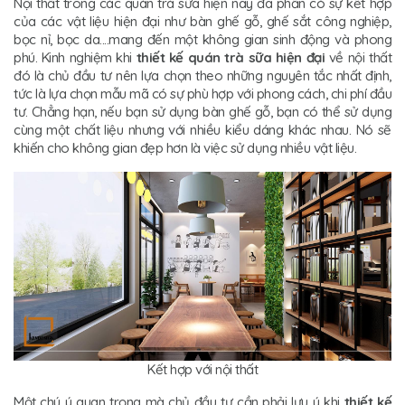
Nội thất trong các quán trà sữa hiện nay đa phần có sự kết hợp
của các vật liệu hiện đại như bàn ghế gỗ, ghế sắt công nghiệp,
bọc nỉ, bọc da....mang đến một không gian sinh động và phong
phú. Kinh nghiệm khi
thiết kế quán trà sữa hiện đại
về nội thất
đó là chủ đầu tư nên lựa chọn theo những nguyên tắc nhất định,
tức là lựa chọn mẫu mã có sự phù hợp với phong cách, chi phí đầu
tư. Chẳng hạn, nếu bạn sử dụng bàn ghế gỗ, bạn có thể sử dụng
cùng một chất liệu nhưng với nhiều kiểu dáng khác nhau. Nó sẽ
khiến cho không gian đẹp hơn là việc sử dụng nhiều vật liệu.
Kết hợp với nội thất
Một chú ý quan trọng mà chủ đầu tư cần phải lưu ý khi
thiết kế