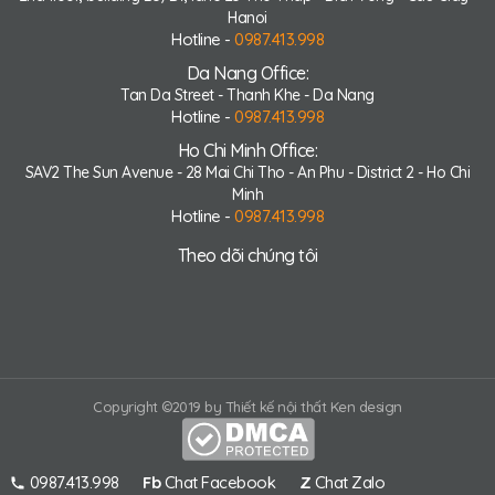
Hanoi
Hotline -
0987.413.998
Da Nang Office:
Tan Da Street - Thanh Khe - Da Nang
Hotline -
0987.413.998
Ho Chi Minh Office:
SAV2 The Sun Avenue - 28 Mai Chi Tho - An Phu - District 2 - Ho Chi
Minh
Hotline -
0987.413.998
Theo dõi chúng tôi
Copyright ©2019 by Thiết kế nội thất Ken design
0987.413.998
Fb
Chat Facebook
Z
Chat Zalo