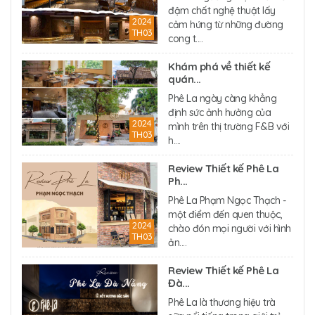
đậm chất nghệ thuật lấy
2024
cảm hứng từ những đường
TH03
cong t....
Khám phá về thiết kế
quán...
Phê La ngày càng khẳng
định sức ảnh hưởng của
2024
mình trên thị trường F&B với
TH03
h....
Review Thiết kế Phê La
Ph...
Phê La Phạm Ngọc Thạch -
một điểm đến quen thuộc,
2024
chào đón mọi người với hình
TH03
ản....
Review Thiết kế Phê La
Đà...
Phê La là thương hiệu trà