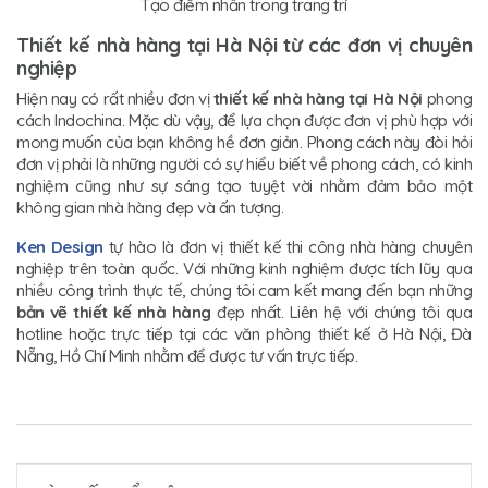
Tạo điểm nhấn trong trang trí
Thiết kế nhà hàng tại Hà Nội từ các đơn vị chuyên
nghiệp
Hiện nay có rất nhiều đơn vị
thiết kế nhà hàng tại Hà Nội
phong
cách Indochina. Mặc dù vậy, để lựa chọn được đơn vị phù hợp với
mong muốn của bạn không hề đơn giản. Phong cách này đòi hỏi
đơn vị phải là những người có sự hiểu biết về phong cách, có kinh
nghiệm cũng như sự sáng tạo tuyệt vời nhằm đảm bảo một
không gian nhà hàng đẹp và ấn tượng.
Ken Design
tự hào là đơn vị thiết kế thi công nhà hàng chuyên
nghiệp trên toàn quốc. Với những kinh nghiệm được tích lũy qua
nhiều công trình thực tế, chúng tôi cam kết mang đến bạn những
bản vẽ thiết kế nhà hàng
đẹp nhất. Liên hệ với chúng tôi qua
hotline hoặc trực tiếp tại các văn phòng thiết kế ở Hà Nội, Đà
Nẵng, Hồ Chí Minh nhằm để được tư vấn trực tiếp.