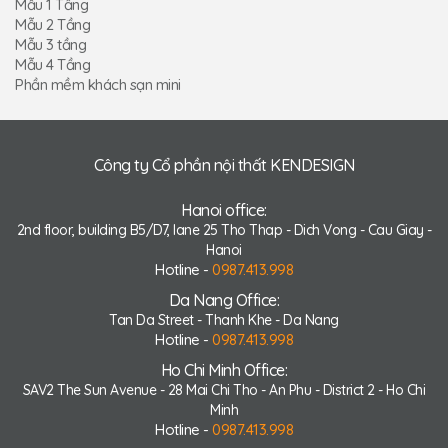
Mẫu 1 Tầng
Mẫu 2 Tầng
Mẫu 3 tầng
Mẫu 4 Tầng
Phần mềm khách sạn mini
Công ty Cổ phần nội thất KENDESIGN
Hanoi office:
2nd floor, building B5/D7, lane 25 Tho Thap - Dich Vong - Cau Giay -
Hanoi
Hotline -
0987.413.998
Da Nang Office:
Tan Da Street - Thanh Khe - Da Nang
Hotline -
0987.413.998
Ho Chi Minh Office:
SAV2 The Sun Avenue - 28 Mai Chi Tho - An Phu - District 2 - Ho Chi
Minh
Hotline -
0987.413.998