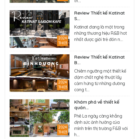
trì....
Review Thiết kế Katinat
S...
Katinat đang là một trong
những thương hiệu R&B hot
2024
nhất được giới trẻ đón n....
TH03
Review Thiết kế Katinat
B...
Chiêm ngưỡng một thiết kế
đậm chất nghệ thuật lấy
2024
cảm hứng từ những đường
TH03
cong t....
Khám phá về thiết kế
quán...
Phê La ngày càng khẳng
định sức ảnh hưởng của
2024
mình trên thị trường F&B với
TH03
h....