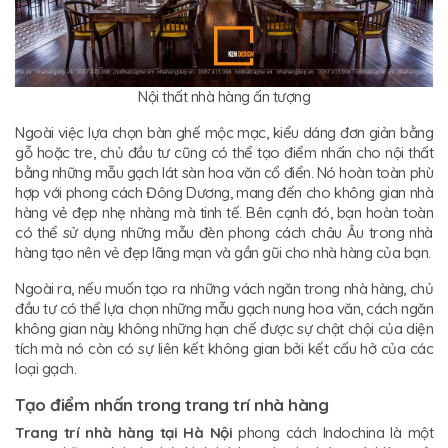
Nội thất nhà hàng ấn tượng
Ngoài việc lựa chọn bàn ghế mộc mạc, kiểu dáng đơn giản bằng
gỗ hoặc tre, chủ đầu tư cũng có thể tạo điểm nhấn cho nội thất
bằng những mẫu gạch lát sàn hoa văn cổ điển. Nó hoàn toàn phù
hợp với phong cách Đông Dương, mang đến cho không gian nhà
hàng vẻ đẹp nhẹ nhàng mà tinh tế. Bên cạnh đó, bạn hoàn toàn
có thể sử dụng những mẫu đèn phong cách châu Âu trong nhà
hàng tạo nên vẻ đẹp lãng mạn và gần gũi cho nhà hàng của bạn.
Ngoài ra, nếu muốn tạo ra những vách ngăn trong nhà hàng, chủ
đầu tư có thể lựa chọn những mẫu gạch nung hoa văn, cách ngăn
không gian này không những hạn chế được sự chật chội của diện
tích mà nó còn có sự liên kết không gian bởi kết cấu hở của các
loại gạch.
Tạo điểm nhấn trong trang trí nhà hàng
Trang trí nhà hàng tại Hà Nội
phong cách Indochina là một