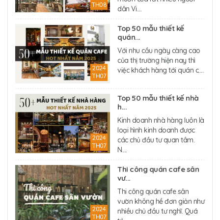
TH08
dân Vi....
Top 50 mẫu thiết kế
quán...
Với nhu cầu ngày càng cao
của thị trường hiện nay thì
2024
việc khách hàng tới quán c....
TH07
Top 50 mẫu thiết kế nhà
h...
Kinh doanh nhà hàng luôn là
loại hình kinh doanh được
2024
các chủ đầu tư quan tâm.
TH07
N....
Thi công quán cafe sân
vư...
Thi công quán cafe sân
vườn không hề đơn giản như
2024
nhiều chủ đầu tư nghĩ. Quá
TH07