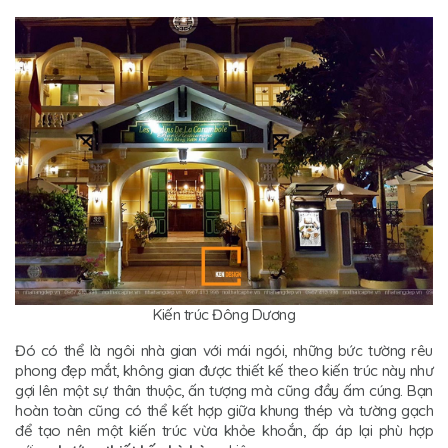
Kiến trúc Đông Dương
Đó có thể là ngôi nhà gian với mái ngói, những bức tường rêu
phong đẹp mắt, không gian được thiết kế theo kiến trúc này như
gợi lên một sự thân thuộc, ấn tượng mà cũng đầy ấm cúng. Bạn
hoàn toàn cũng có thể kết hợp giữa khung thép và tường gạch
để tạo nên một kiến trúc vừa khỏe khoắn, ấp áp lại phù hợp