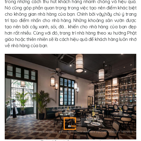
trong những cách thu hút khách hàng nhanh chóng và hiệu quả.
Nó cũng góp phần quan trọng trong việc tạo nên điểm khác biệt
cho không gian nhà hàng của bạn. Chính bởi vậy,hãy chú ý trang
trí tạo điểm nhấn cho nhà hàng. Những khoảng sân vườn được
tạo nên bởi cây xanh, sỏi, đá… khiến cho nhà hàng của bạn đẹp
hơn rất nhiều. Cùng với đó, trang trí nhà hàng theo xu hướng Phật
giáo hoặc thiên nhiên sẽ là cách hiệu quả để khách hàng luôn nhớ
về nhà hàng của bạn.