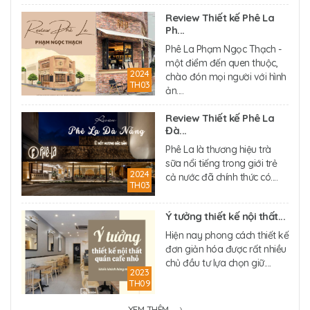
Review Thiết kế Phê La
Ph...
Phê La Phạm Ngọc Thạch -
một điểm đến quen thuộc,
2024
chào đón mọi người với hình
TH03
ản....
Review Thiết kế Phê La
Đà...
Phê La là thương hiệu trà
sữa nổi tiếng trong giới trẻ
2024
cả nước đã chính thức có....
TH03
Ý tưởng thiết kế nội thất...
Hiện nay phong cách thiết kế
đơn giản hóa được rất nhiều
chủ đầu tư lựa chọn giữ....
2023
TH09
XEM THÊM