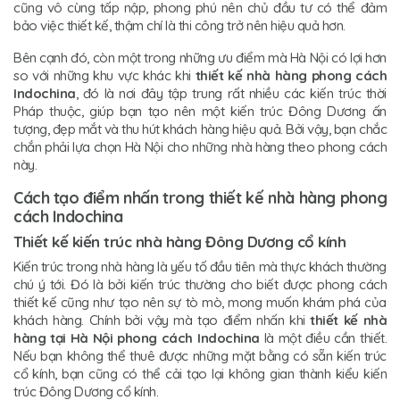
cũng vô cùng tấp nập, phong phú nên chủ đầu tư có thể đảm
bảo việc thiết kế, thậm chí là thi công trở nên hiệu quả hơn.
Bên cạnh đó, còn một trong những ưu điểm mà Hà Nội có lợi hơn
so với những khu vực khác khi
thiết kế nhà hàng phong cách
Indochina
, đó là nơi đây tập trung rất nhiều các kiến trúc thời
Pháp thuộc, giúp bạn tạo nên một kiến trúc Đông Dương ấn
tượng, đẹp mắt và thu hút khách hàng hiệu quả. Bởi vậy, bạn chắc
chắn phải lựa chọn Hà Nội cho những nhà hàng theo phong cách
này.
Cách tạo điểm nhấn trong thiết kế nhà hàng phong
cách Indochina
Thiết kế kiến trúc nhà hàng Đông Dương cổ kính
Kiến trúc trong nhà hàng là yếu tố đầu tiên mà thực khách thường
chú ý tới. Đó là bởi kiến trúc thường cho biết được phong cách
thiết kế cũng như tạo nên sự tò mò, mong muốn khám phá của
khách hàng. Chính bởi vậy mà tạo điểm nhấn khi
thiết kế nhà
hàng tại Hà Nội phong cách Indochina
là một điều cần thiết.
Nếu bạn không thể thuê được những mặt bằng có sẵn kiến trúc
cổ kính, bạn cũng có thể cải tạo lại không gian thành kiểu kiến
trúc Đông Dương cổ kính.