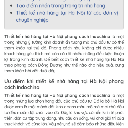
Tạo điểm nhấn trong trang trí nhà hàng
Thiết kế nhà hàng tại Hà Nội từ các đơn vị
chuyên nghiệp
Thiết kế nhà hàng tại Hà Nội phong cách Indochina
là một
trong những ý tưởng kinh doanh ấn tượng mà chủ đầu tư có thể
tham khảo tại thủ đô. Phong cách này không chỉ được nhiều
khách hàng yêu thích mà còn có rất nhiều những điều kiện thuận
lợi trong kinh doanh. Để biết cách thiết kế nhà hàng tại Hà Nội
theo phong cách Đông Dương như thế nào cho hiệu quả, cùng
tham khảo bài viết dưới đây.
Ưu điểm khi thiết kế nhà hàng tại Hà Nội phong
cách Indochina
Thiết kế nhà hàng tại Hà Nội phong cách Indochina
là một
trong những lựa chọn hàng đầu của chủ đầu tư. Đó là bởi Hà Nội
được xem là một mảnh đất kinh doanh màu mỡ mà mọi chủ đầu
tư đều muốn đặt chân vào đó. Đây là khu vực có nền kinh tế phát
triển, dân cư tập trung đông, nhu cầu ăn uống, vui chơi giải trí của
thực khách vô cùng lớn. Vậy nên, nó sẽ đảm bảo những điều kiện