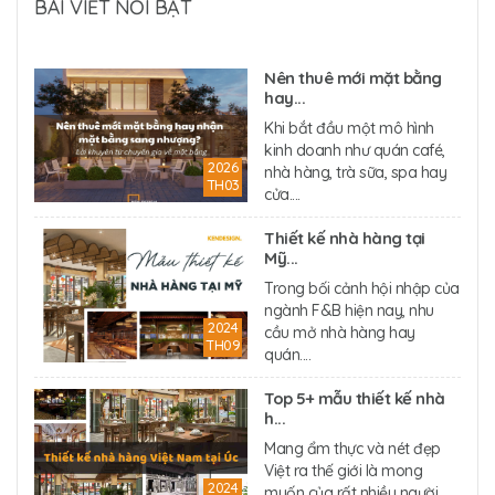
BÀI VIẾT NỔI BẬT
Nên thuê mới mặt bằng
hay...
Khi bắt đầu một mô hình
kinh doanh như quán café,
2026
nhà hàng, trà sữa, spa hay
TH03
cửa....
Thiết kế nhà hàng tại
Mỹ...
Trong bối cảnh hội nhập của
ngành F&B hiện nay, nhu
2024
cầu mở nhà hàng hay
TH09
quán....
Top 5+ mẫu thiết kế nhà
h...
Mang ẩm thực và nét đẹp
Việt ra thế giới là mong
2024
muốn của rất nhiều người