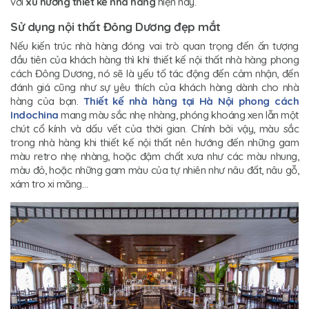
với
xu hướng thiết kế nhà hàng
hiện nay.
Sử dụng nội thất Đông Dương đẹp mắt
Nếu kiến trúc nhà hàng đóng vai trò quan trọng đến ấn tượng
đầu tiên của khách hàng thì khi thiết kế nội thất nhà hàng phong
cách Đông Dương, nó sẽ là yếu tố tác động đến cảm nhận, đến
đánh giá cũng như sự yêu thích của khách hàng dành cho nhà
hàng của bạn.
Thiết kế nhà hàng tại Hà Nội phong cách
Indochina
mang màu sắc nhẹ nhàng, phóng khoáng xen lẫn một
chút cổ kính và dấu vết của thời gian. Chính bởi vậy, màu sắc
trong nhà hàng khi thiết kế nội thất nên hướng đến những gam
màu retro nhẹ nhàng, hoặc đậm chất xưa như các màu nhung,
màu đỏ, hoặc những gam màu của tự nhiên như nâu đất, nâu gỗ,
xám tro xi măng…