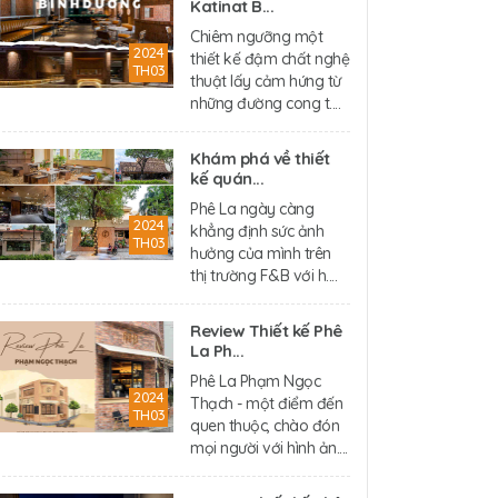
Katinat B...
Chiêm ngưỡng một
2024
thiết kế đậm chất nghệ
TH03
thuật lấy cảm hứng từ
những đường cong t....
Khám phá về thiết
kế quán...
Phê La ngày càng
2024
khẳng định sức ảnh
TH03
hưởng của mình trên
thị trường F&B với h....
Review Thiết kế Phê
La Ph...
Phê La Phạm Ngọc
2024
Thạch - một điểm đến
TH03
quen thuộc, chào đón
mọi người với hình ản....