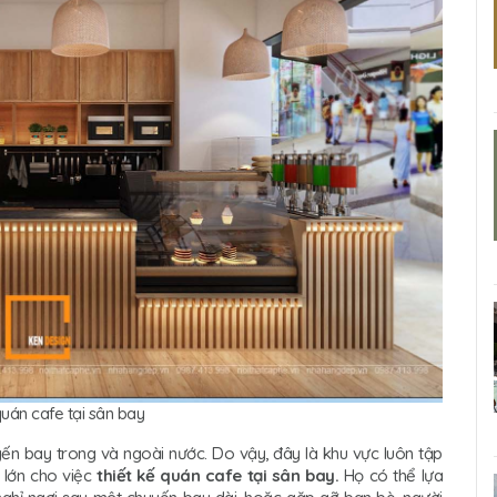
quán cafe tại sân bay
yến bay trong và ngoài nước. Do vậy, đây là khu vực luôn tập
 lớn cho việc
thiết kế quán cafe tại sân bay.
Họ có thể lựa