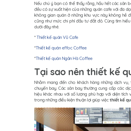
Nếu chú ý bạn có thể thấy rằng, hầu hết các sân b
đều có sự xuất hiện của những quán cafe với đa dạ
không gian quán ở những khu vực này không hề đơ
cũng như mức chi phí đầu tư đắt đỏ. Cùng tìm hiể
dưới đây nhé.
*
Thiết kế quán Vũ Cafe
*
Thiết kế quán effoc Coffee
*
Thiết kế quán Ngân Hà Coffee
Tại sao nên thiết kế 
Nhằm mang đến cho khách hàng những dịch vụ, ti
chuyến bay. Các sân bay thường cung cấp các dịch 
hiệu khác nhau với số lượng phù hợp với diện tích
trong những điều kiện thuận lợi giúp việc
thiết kế q