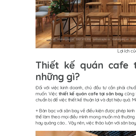
Lợi ích c
Thiết kế quán cafe 
những gì?
Đối với việc kinh doanh, chủ đầu tư cần phải ch
muốn. Việc
thiết kế quán cafe tại sân bay
cũng k
chuẩn bị để việc thiết kế thuận lợi và đạt hiệu quả. 
+ Bàn bạc với sân bay về điều kiện được phép kinh
thể làm theo mọi điều mình mong muốn mà thường phả
hay quảng cáo... Vậy nên, việc thảo luận với sân ba