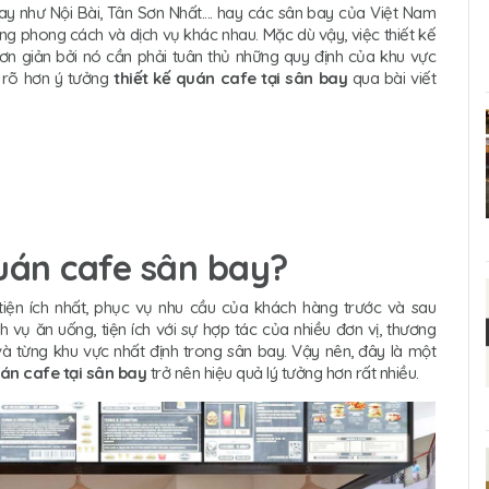
ay như Nội Bài, Tân Sơn Nhất.... hay các sân bay của Việt Nam
ng phong cách và dịch vụ khác nhau. Mặc dù vậy, việc thiết kế
n giản bởi nó cần phải tuân thủ những quy định của khu vực
u rõ hơn ý tưởng
thiết kế quán cafe tại sân bay
qua bài viết
quán cafe sân bay?
ện ích nhất, phục vụ nhu cầu của khách hàng trước và sau
vụ ăn uống, tiện ích với sự hợp tác của nhiều đơn vị, thương
 và từng khu vực nhất định trong sân bay. Vậy nên, đây là một
uán cafe tại sân bay
trở nên hiệu quả lý tưởng hơn rất nhiều.