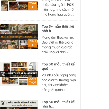
2024
nhập của ngành F&B
TH09
hiện nay, nhu cầu mở
nhà hàng hay quán....
Top 5+ mẫu thiết kế
nhà h...
Mang ẩm thực và nét
2024
đẹp Việt ra thế giới là
TH08
mong muốn của rất
nhiều người dân Vi....
Top 50 mẫu thiết kế
quán...
Với nhu cầu ngày càng
2024
cao của thị trường hiện
TH07
nay thì việc khách
hàng tới quán c....
Top 50 mẫu thiết kế
nhà h...