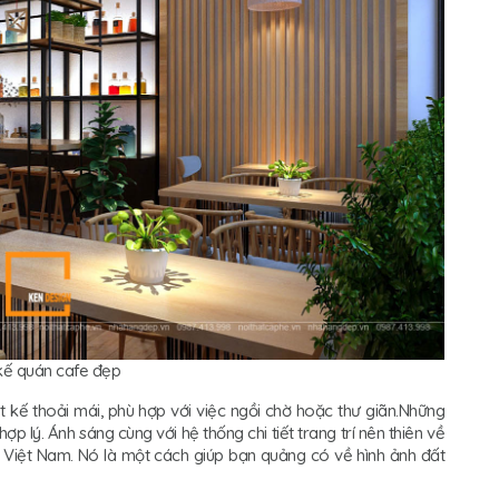
 kế quán cafe đẹp
ết kế thoải mái, phù hợp với việc ngồi chờ hoặc thư giãn.Những
hợp lý. Ánh sáng cùng với hệ thống chi tiết trang trí nên thiên về
iệt Nam. Nó là một cách giúp bạn quảng có về hình ảnh đất