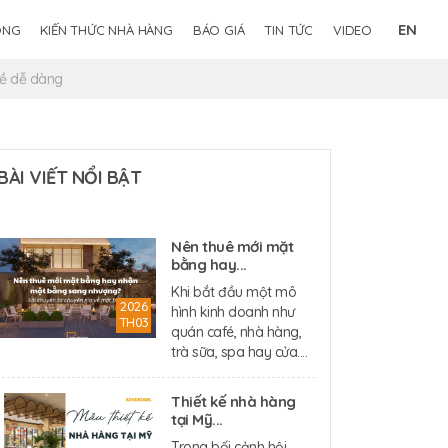
EN
ÔNG
KIẾN THỨC NHÀ HÀNG
BÁO GIÁ
TIN TỨC
VIDEO
hề dễ dàng
BÀI VIẾT NỔI BẬT
Nên thuê mới mặt
bằng hay...
Khi bắt đầu một mô
2026
hình kinh doanh như
TH03
quán café, nhà hàng,
trà sữa, spa hay cửa....
Thiết kế nhà hàng
tại Mỹ...
Trong bối cảnh hội