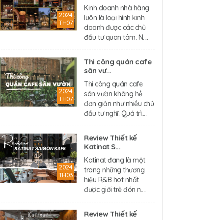
Kinh doanh nhà hàng
2024
luôn là loại hình kinh
TH07
doanh được các chủ
đầu tư quan tâm. N....
Thi công quán cafe
sân vư...
Thi công quán cafe
2024
sân vườn không hề
TH07
đơn giản như nhiều chủ
đầu tư nghĩ. Quá trì....
Review Thiết kế
Katinat S...
Katinat đang là một
2024
trong những thương
TH03
hiệu R&B hot nhất
được giới trẻ đón n....
Review Thiết kế