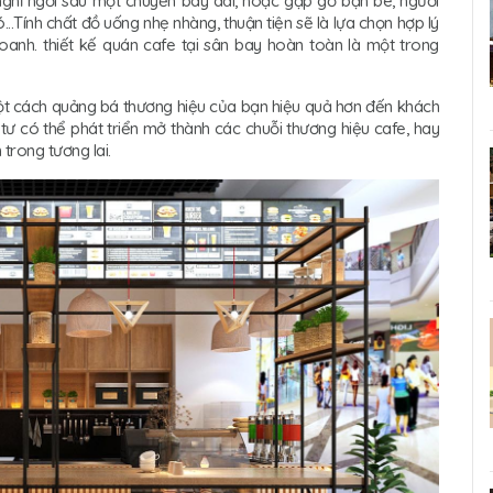
ghỉ ngơi sau một chuyến bay dài, hoặc gặp gỡ bạn bè, người
..Tính chất đồ uống nhẹ nhàng, thuận tiện sẽ là lựa chọn hợp lý
doanh. thiết kế quán cafe tại sân bay hoàn toàn là một trong
ột cách quảng bá thương hiệu của bạn hiệu quả hơn đến khách
tư có thể phát triển mở thành các chuỗi thương hiệu cafe, hay
trong tương lai.