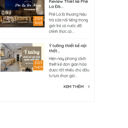
Review Thiết kế Phê
La Đà...
Phê La là thương hiệu
2024
trà sữa nổi tiếng trong
TH03
giới trẻ cả nước đã
chính thức có....
Ý tưởng thiết kế nội
thất...
Hiện nay phong cách
2023
thiết kế đơn giản hóa
TH09
được rất nhiều chủ đầu
tư lựa chọn giữ....
XEM THÊM