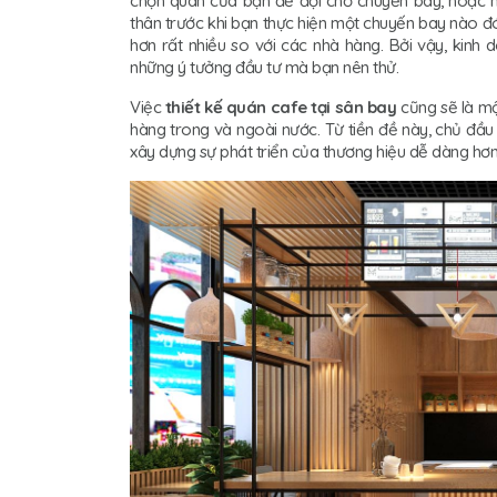
chọn quán của bạn để đợi chờ chuyến bay, hoặc n
thân trước khi bạn thực hiện một chuyến bay nào đó.
hơn rất nhiều so với các nhà hàng. Bởi vậy, kinh 
những ý tưởng đầu tư mà bạn nên thử.
Việc
thiết kế quán cafe tại sân bay
cũng sẽ là m
hàng trong và ngoài nước. Từ tiền đề này, chủ đầu 
xây dựng sự phát triển của thương hiệu dễ dàng hơn 