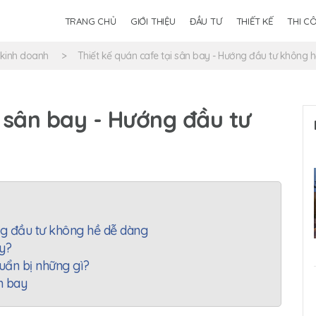
TRANG CHỦ
GIỚI THIỆU
ĐẦU TƯ
THIẾT KẾ
THI C
 kinh doanh
Thiết kế quán cafe tại sân bay - Hướng đầu tư không 
i sân bay - Hướng đầu tư
ng đầu tư không hề dễ dàng
ay?
huẩn bị những gì?
n bay