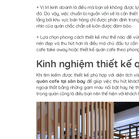
+ Vị trí kinh doanh là điều mà bạn sẽ không được lự
đó. Do vậy, việc chuẩn bị nguồn vốn sẽ là cần thiết
lắng bởi khu vực bán hàng chỉ được phân định tron
nhìn của quán chắc chắn sẽ luôn được đảm bảo.
+ Lựa chọn phong cách thiết kế như thế nào để v
nên đẹp và thu hút hơn là điều mà chủ đầu tư cần l
cafe take away hoặc thiết kế quán cafe theo phong c
Kinh nghiệm thiết kế 
Khi tìm kiếm được thiết kế phù hợp với diện tích 
quán cafe tại sân bay
để giúp việc thu hút khác
ngoại thất bằng những gam màu nổi bật hay hệ th
trong quán cũng là điều bạn nên thể hiện với khách 