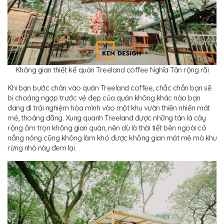
Không gian thiết kế quán Treeland coffee Nghĩa Tân rộng rãi
Khi bạn bước chân vào quán Treeland coffee, chắc chắn bạn sẽ
bị choáng ngợp trước vẻ đẹp của quán không khác nào bạn
đang đi trải nghiệm hòa mình vào một khu vườn thiên nhiên mát
mẻ, thoáng đãng. Xung quanh Treeland được những tán lá cây
rộng ôm trọn không gian quán, nên dù là thời tiết bên ngoài có
nắng nóng cũng không làm khó được không gian mát mẻ mà khu
rừng nhỏ này đem lại.