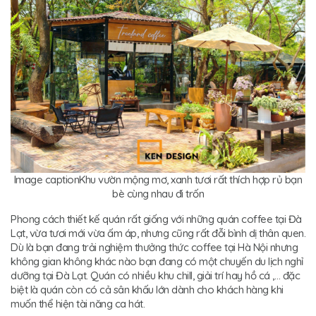
Image caption
Khu vườn mộng mơ, xanh tươi rất thích hợp rủ bạn
bè cùng nhau đi trốn
Phong cách thiết kế quán rất giống với những quán coffee tại Đà
Lạt, vừa tươi mới vừa ấm áp, nhưng cũng rất đỗi bình dị thân quen.
Dù là bạn đang trải nghiệm thưởng thức coffee tại Hà Nội nhưng
không gian không khác nào bạn đang có một chuyến du lịch nghỉ
dưỡng tại Đà Lạt. Quán có nhiều khu chill, giải trí hay hồ cá ,… đặc
biệt là quán còn có cả sân khấu lớn dành cho khách hàng khi
muốn thể hiện tài năng ca hát.