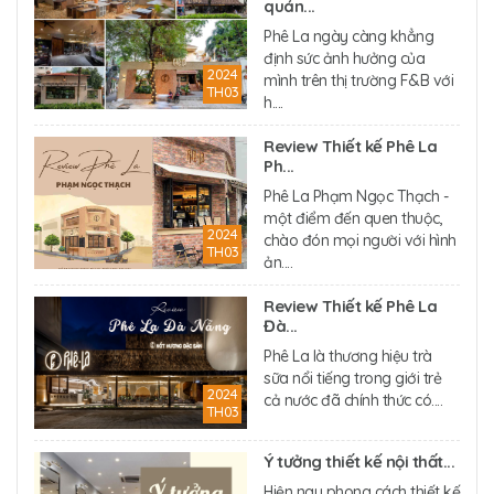
quán...
Phê La ngày càng khẳng
định sức ảnh hưởng của
2024
mình trên thị trường F&B với
TH03
h....
Review Thiết kế Phê La
Ph...
Phê La Phạm Ngọc Thạch -
một điểm đến quen thuộc,
2024
chào đón mọi người với hình
TH03
ản....
Review Thiết kế Phê La
Đà...
Phê La là thương hiệu trà
sữa nổi tiếng trong giới trẻ
2024
cả nước đã chính thức có....
TH03
Ý tưởng thiết kế nội thất...
Hiện nay phong cách thiết kế