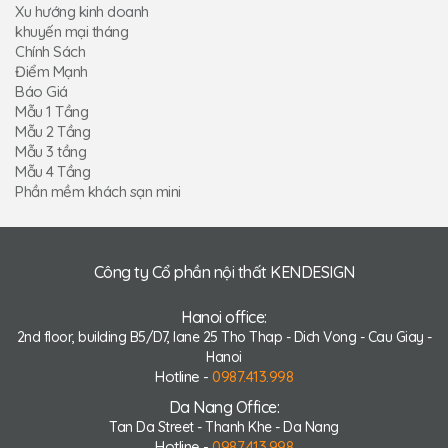
Xu hướng kinh doanh
khuyến mại tháng
Chính Sách
Điểm Mạnh
Báo Giá
Mẫu 1 Tầng
Mẫu 2 Tầng
Mẫu 3 tầng
Mẫu 4 Tầng
Phần mềm khách sạn mini
Công ty Cổ phần nội thất KENDESIGN
Hanoi office:
2nd floor, building B5/D7, lane 25 Tho Thap - Dich Vong - Cau Giay -
Hanoi
Hotline -
0987.413.998
Da Nang Office:
Tan Da Street - Thanh Khe - Da Nang
Hotline -
0987.413.998