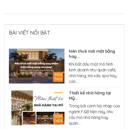
BÀI VIẾT NỔI BẬT
Nên thuê mới mặt bằng
hay...
Khi bắt đầu một mô hình
kinh doanh như quán café,
2026
nhà hàng, trà sữa, spa hay
TH03
cửa....
Thiết kế nhà hàng tại
Mỹ...
Trong bối cảnh hội nhập của
ngành F&B hiện nay, nhu
2024
cầu mở nhà hàng hay
TH09
quán....