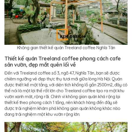
Không gian thiết kế quán Treeland coffee Nghĩa Tân
Thiết kế quán Treeland coffee phong cách cafe
sân vườn, đẹp mắt quên lối về
Đến với Treeland coffee số 3, ngõ 47, Nghĩa Tân, bạn sẽ được
chiêm ngưỡng vẻ đẹp thực thụ tươi mới giữa lòng Hà Nội. Quán
được thiết kế một tầng, với diện tích khổng lồ gần 2500m2, đây có
thể nói là một lợi thế rất lớn cho Treeland coffee tạo ra một khu
vườn xanh mát, rộng rãi. Chính vì không gian quán khá rộng lại
thiết kế theo phong cách 1 tầng, nên khách hàng đến đây sẽ
được trải nghiệm khám phá không gian quán không khác nào
đang trải nghiệm một khu vườn rộng lớn.