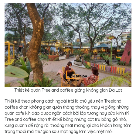
Thiết kế quán Treeland coffee giống không gian Đà Lạt
Thiết kế theo phong cách ngoài trời là chủ yếu nên Treeland
coffee chọn không gian quán thông thoáng, thay vì giống những
quán cafe kín đáo được ngăn cách bởi lớp tường hay cửa kính thì
Treeland coffee chọn thiết kế bằng những cột trụ bằng gỗ nhỏ,
xung quanh để rộng rãi thoáng mát mang lại cho khách hàng tâm
trạng thoải mái thư giãn sau một ngày làm việc mệt mỏi.