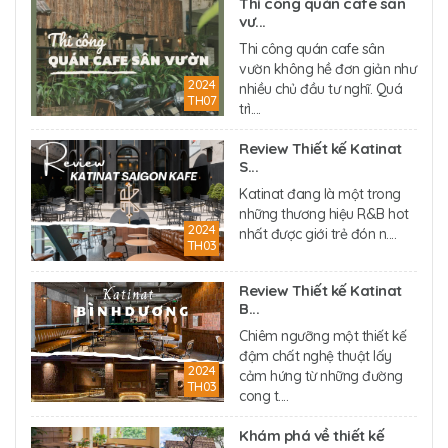
Thi công quán cafe sân
vư...
Thi công quán cafe sân
vườn không hề đơn giản như
2024
nhiều chủ đầu tư nghĩ. Quá
TH07
trì....
Review Thiết kế Katinat
S...
Katinat đang là một trong
những thương hiệu R&B hot
2024
nhất được giới trẻ đón n....
TH03
Review Thiết kế Katinat
B...
Chiêm ngưỡng một thiết kế
đậm chất nghệ thuật lấy
2024
cảm hứng từ những đường
TH03
cong t....
Khám phá về thiết kế