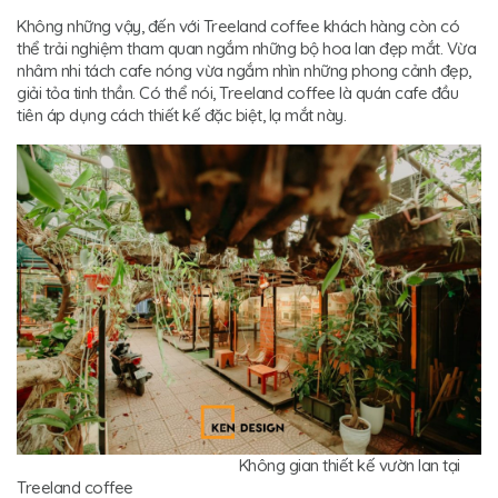
Không những vậy, đến với Treeland coffee khách hàng còn có
thể trải nghiệm tham quan ngắm những bộ hoa lan đẹp mắt. Vừa
nhâm nhi tách cafe nóng vừa ngắm nhìn những phong cảnh đẹp,
giải tỏa tinh thần. Có thể nói, Treeland coffee là quán cafe đầu
tiên áp dụng cách thiết kế đặc biệt, lạ mắt này.
Không gian thiết kế vườn lan tại
Treeland coffee