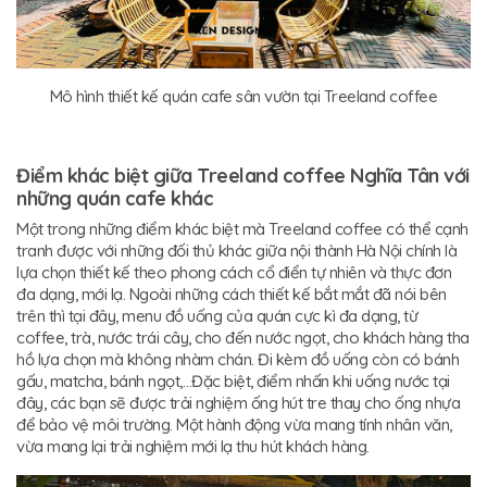
Mô hình thiết kế quán cafe sân vườn tại Treeland coffee
Điểm khác biệt giữa Treeland coffee Nghĩa Tân với
những quán cafe khác
Một trong những điểm khác biệt mà Treeland coffee có thể cạnh
tranh được với những đối thủ khác giữa nội thành Hà Nội chính là
lựa chọn thiết kế theo phong cách cổ điển tự nhiên và thực đơn
đa dạng, mới lạ. Ngoài những cách thiết kế bắt mắt đã nói bên
trên thì tại đây, menu đồ uống của quán cực kì đa dạng, từ
coffee, trà, nước trái cây, cho đến nước ngọt, cho khách hàng tha
hồ lựa chọn mà không nhàm chán. Đi kèm đồ uống còn có bánh
gấu, matcha, bánh ngọt,…Đặc biệt, điểm nhấn khi uống nước tại
đây, các bạn sẽ được trải nghiệm ống hút tre thay cho ống nhựa
để bảo vệ môi trường. Một hành động vừa mang tính nhân văn,
vừa mang lại trải nghiệm mới lạ thu hút khách hàng.