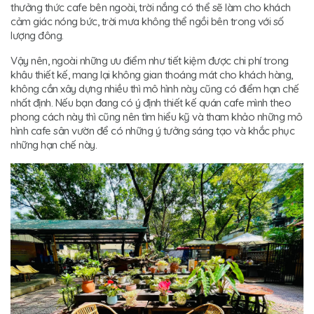
thưởng thức cafe bên ngoài, trời nắng có thể sẽ làm cho khách
cảm giác nóng bức, trời mưa không thể ngồi bên trong với số
lượng đông.
Vậy nên, ngoài những ưu điểm như tiết kiệm được chi phí trong
khâu thiết kế, mang lại không gian thoáng mát cho khách hàng,
không cần xây dựng nhiều thì mô hình này cũng có điểm hạn chế
nhất định. Nếu bạn đang có ý định thiết kế quán cafe mình theo
phong cách này thì cũng nên tìm hiểu kỹ và tham khảo những mô
hình cafe sân vườn để có những ý tưởng sáng tạo và khắc phục
những hạn chế này.