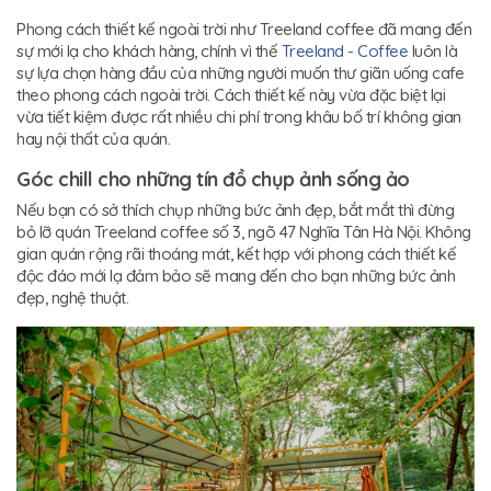
Phong cách thiết kế ngoài trời như Treeland coffee đã mang đến
sự mới lạ cho khách hàng, chính vì thế
Treeland - Coffee
luôn là
sự lựa chọn hàng đầu của những người muốn thư giãn uống cafe
theo phong cách ngoài trời. Cách thiết kế này vừa đặc biệt lại
vừa tiết kiệm được rất nhiều chi phí trong khâu bố trí không gian
hay nội thất của quán.
Góc chill cho những tín đồ chụp ảnh sống ảo
Nếu bạn có sở thích chụp những bức ảnh đẹp, bắt mắt thì đừng
bỏ lỡ quán Treeland coffee số 3, ngõ 47 Nghĩa Tân Hà Nội. Không
gian quán rộng rãi thoáng mát, kết hợp với phong cách thiết kế
độc đáo mới lạ đảm bảo sẽ mang đến cho bạn những bức ảnh
đẹp, nghệ thuật.