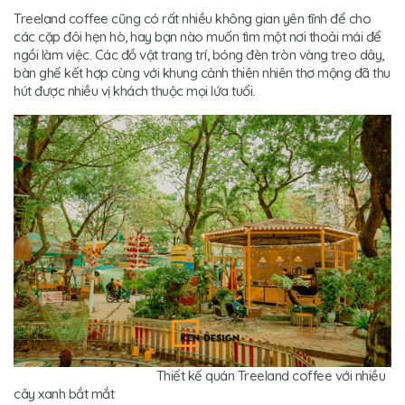
Treeland coffee cũng có rất nhiều không gian yên tĩnh để cho
các cặp đôi hẹn hò, hay bạn nào muốn tìm một nơi thoải mái để
ngồi làm việc. Các đồ vật trang trí, bóng đèn tròn vàng treo dây,
bàn ghế kết hợp cùng với khung cảnh thiên nhiên thơ mộng đã thu
hút được nhiều vị khách thuộc mọi lứa tuổi.
Thiết kế quán Treeland coffee với nhiều
cây xanh bắt mắt