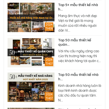
Top 5+ mẫu thiết kế nhà
h...
Mang ẩm thực và nét đẹp
Việt ra thế giới là mong
2024
muốn của rất nhiều người
TH08
dân Vi....
Top 50 mẫu thiết kế
quán...
Với nhu cầu ngày càng cao
của thị trường hiện nay thì
2024
việc khách hàng tới quán c....
TH07
Top 50 mẫu thiết kế nhà
h...
Kinh doanh nhà hàng luôn là
loại hình kinh doanh được
2024
các chủ đầu tư quan tâm.
TH07
N....