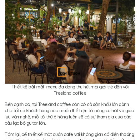
Thiết kế bắt mắt, menu đa dạng thu hút mọi giới trẻ đến với
Treeland coffee
Bên cạnh đó, tại Treeland coffee còn có cả sân khấu lớn dành
cho tất cả khách hàng nào muốn thể hiện tài năng ca hát và giao
lưu văn nghệ, mỗi tối thứ 6 hàng tuần sẽ có sự tham gia của các
câu lạc bộ guitar lớn.
Tóm lại, để thiết kế một quán cafe với không gian cổ điển thoáng