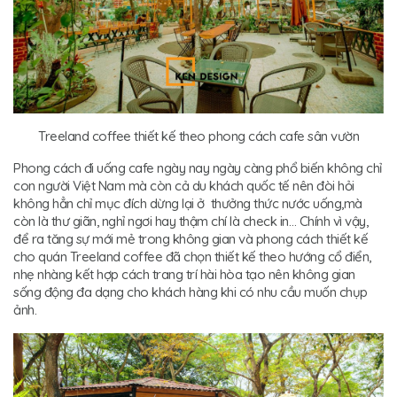
Treeland coffee thiết kế theo phong cách cafe sân vườn
Phong cách đi uống cafe ngày nay ngày càng phổ biến không chỉ
con người Việt Nam mà còn cả du khách quốc tế nên đòi hỏi
không hẳn chỉ mục đích dừng lại ở thưởng thức nước uống,mà
còn là thư giãn, nghỉ ngơi hay thậm chí là check in… Chính vì vậy,
để ra tăng sự mới mẻ trong không gian và phong cách thiết kế
cho quán Treeland coffee đã chọn thiết kế theo hướng cổ điển,
nhẹ nhàng kết hợp cách trang trí hài hòa tạo nên không gian
sống động đa dạng cho khách hàng khi có nhu cầu muốn chụp
ảnh.