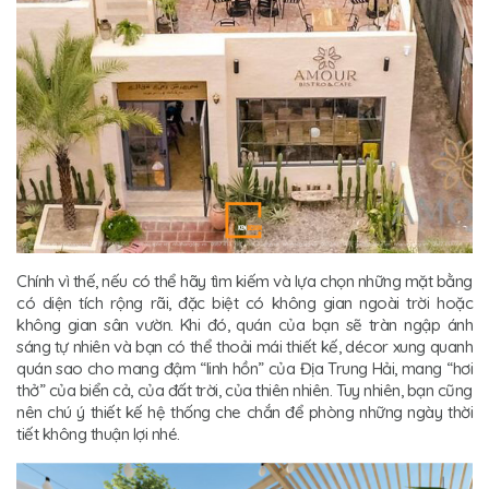
Chính vì thế, nếu có thể hãy tìm kiếm và lựa chọn những mặt bằng
có diện tích rộng rãi, đặc biệt có không gian ngoài trời hoặc
không gian sân vườn. Khi đó, quán của bạn sẽ tràn ngập ánh
sáng tự nhiên và bạn có thể thoải mái thiết kế, décor xung quanh
quán sao cho mang đậm “linh hồn” của Địa Trung Hải, mang “hơi
thở” của biển cả, của đất trời, của thiên nhiên. Tuy nhiên, bạn cũng
nên chú ý thiết kế hệ thống che chắn để phòng những ngày thời
tiết không thuận lợi nhé.