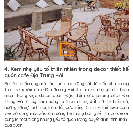
4. Xem nhẹ yếu tố thiên nhiên trong decor thiết kế
quán cafe Địa Trung Hải
Sai lầm cuối cùng mà các chủ quán cũng rất dễ mắc phải trong
thiết kế quán cafe Địa Trung Hải
đó là xem nhẹ yếu tố thiên
nhiên trong việc décor quán. Đặc điểm của phong cách Địa
Trung Hải là lấy cảm hứng từ thiên nhiên, đất trời, từ biển cả,
hướng tới sự tươi mới, tràn đầy sức sống. Chính vì thế, bên cạnh
việc sử dụng màu sắc, ánh sáng, hệ thống bàn ghế,… thì đồ decor
cũng là một trong những yếu tố quan trọng quyết định “tinh thần”
của quán.