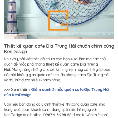
Thiết kế quán cafe Địa Trung Hải chuẩn chỉnh cùng
KenDesign
Như vậy, bài viết trên đã chỉ ra cho bạn 4 sai lầm mà các chủ
quán dễ mắc phải trong
thiết kế quán cafe Địa Trung
Hải.
Mong rằng những chia sẻ, kinh nghiệm này có thể giúp bạn
có một không gian quán cafe chuẩn phong cách Địa Trung Hải
và thu hút được nhiều khách hàng.
>>> Xem thêm:
Điểm danh 2 mẫu quán cafe Địa Trung Hải
của KenDesign
Còn nếu bạn đang có ý định thiết kế, thi công quán cafe, nhà
hàng, quán bar, khách sạn,… đừng quên liên hệ ngay với
KenDesign qua hotline:
0987.413.998
để được tư vấn miễn phí