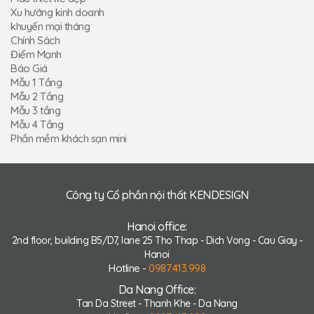
Xu hướng kinh doanh
khuyến mại tháng
Chính Sách
Điểm Mạnh
Báo Giá
Mẫu 1 Tầng
Mẫu 2 Tầng
Mẫu 3 tầng
Mẫu 4 Tầng
Phần mềm khách sạn mini
Công ty Cổ phần nội thất KENDESIGN
Hanoi office:
2nd floor, building B5/D7, lane 25 Tho Thap - Dich Vong - Cau Giay -
Hanoi
Hotline -
0987.413.998
Da Nang Office:
Tan Da Street - Thanh Khe - Da Nang