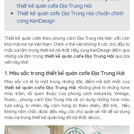
thiết kế quán cafe Địa Trung Hải
Thiết kế quán cafe Địa Trung Hải chuẩn chỉnh
cùng KenDesign
Thiết kế quán cafe theo phong cách Địa Trung Hải hiện vẫn còn
khá mới mẻ tại Việt Nam. Chính vì thế nên không ít các chủ đầu tư
mắc sai lầm trong thiết kế nội thất. Hãy cùng KenDesign điểm qua
những sai lầm trong
thiết kế quán cafe Địa Trung Hải
qua bài
viết này nhé!
1. Màu sắc trong thiết kế quán cafe Địa Trung Hải
Màu sắc có lẽ là một trong những đặc điểm nổi bật nhất của
thiết kế
quán cafe Địa Trung Hải.
Không phải là những tone
màu trầm, tối quen thuộc của phong cách Industrial, Vintage,
Rustic,.., phong cách Địa Trung Hải sẽ sử dụng những tone màu
tươi sáng, tự nhiên, lấy cảm hứng từ thiên nhiên, đất trời,… Nếu
không nắm chắc được điều này, các chủ quán sẽ rất dễ sử dụng
màu sai trong thiết kế quán hay đồ nội thất, decor,…