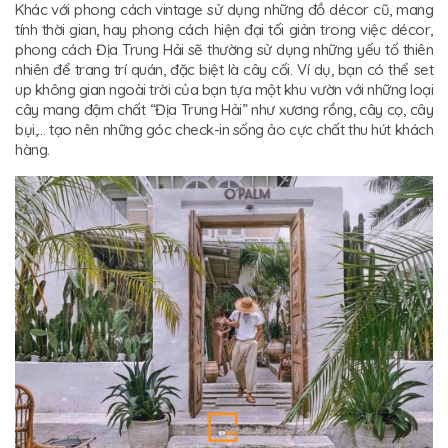
Khác với phong cách vintage sử dụng những đồ décor cũ, mang
tính thời gian, hay phong cách hiện đại tối giản trong việc décor,
phong cách Địa Trung Hải sẽ thường sử dụng những yếu tố thiên
nhiên để trang trí quán, đặc biệt là cây cối. Ví dụ, bạn có thể set
up không gian ngoài trời của bạn tựa một khu vườn với những loại
cây mang đậm chất “Địa Trung Hải” như xương rồng, cây cọ, cây
bụi,… tạo nên những góc check-in sống ảo cực chất thu hút khách
hàng.