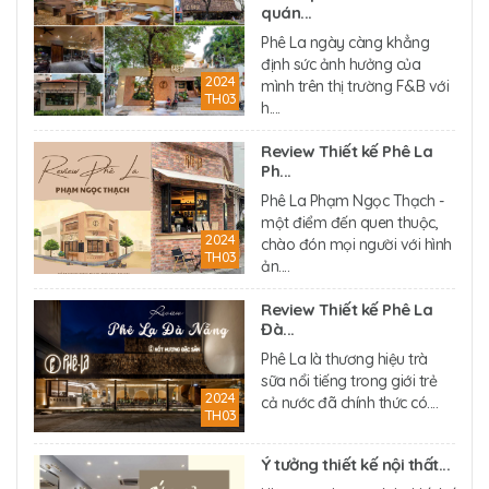
quán...
Phê La ngày càng khẳng
định sức ảnh hưởng của
2024
mình trên thị trường F&B với
TH03
h....
Review Thiết kế Phê La
Ph...
Phê La Phạm Ngọc Thạch -
một điểm đến quen thuộc,
2024
chào đón mọi người với hình
TH03
ản....
Review Thiết kế Phê La
Đà...
Phê La là thương hiệu trà
sữa nổi tiếng trong giới trẻ
2024
cả nước đã chính thức có....
TH03
Ý tưởng thiết kế nội thất...