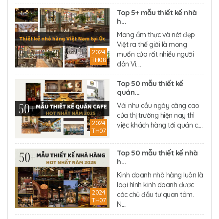
Top 5+ mẫu thiết kế nhà
h...
Mang ẩm thực và nét đẹp
Việt ra thế giới là mong
2024
muốn của rất nhiều người
TH08
dân Vi....
Top 50 mẫu thiết kế
quán...
Với nhu cầu ngày càng cao
của thị trường hiện nay thì
2024
việc khách hàng tới quán c....
TH07
Top 50 mẫu thiết kế nhà
h...
Kinh doanh nhà hàng luôn là
loại hình kinh doanh được
2024
các chủ đầu tư quan tâm.
TH07
N....