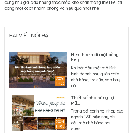
cũng như giải đáp những thắc mắc, khó khăn trong thiết kế, thi
công một cách nhanh chóng và hiệu quả nhất nhé!
BÀI VIẾT NỔI BẬT
Nên thuê mới mặt bằng
hay...
Khi bắt đầu một mô hình
kinh doanh như quán café,
2026
nhà hàng, trà sữa, spa hay
TH03
cửa....
Thiết kế nhà hàng tại
Mỹ...
Trong bối cảnh hội nhập của
ngành F&B hiện nay, nhu
2024
cầu mở nhà hàng hay
TH09
quán....