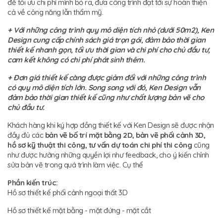
để tối ưu chi phí mình bỏ ra, đưa công trình đạt tới sự hoàn thiện
cả về công năng lẫn thẩm mỹ.
+ Với những công trình quy mô diện tích nhỏ (dưới 50m2), Ken
Design cung cấp chính sách giá trọn gói, đảm bảo thời gian
thiết kế nhanh gọn, tối ưu thời gian và chi phí cho chủ đầu tư,
cam kết không có chi phí phát sinh thêm.
+ Đơn giá thiết kế càng được giảm đối với những công
trình
có quy mô diện tích lớn. Song song với đó, Ken Design vẫn
đảm bảo thời gian thiết kế cũng như chất lượng bản vẽ cho
chủ đầu tư.
Khách hàng khi ký hợp đồng thiết kế với Ken Design sẽ được nhận
đầy đủ các
bản vẽ bố trí mặt bằng 2D, bản vẽ phối cảnh 3D,
hồ sơ kỹ thuật thi công, tư vấn dự toán chi phí thi công
cũng
như được hưởng những quyền lợi như feedback, cho ý kiến chỉnh
sửa bản vẽ trong quá trình làm việc. Cụ thể
Phần kiến trúc:
Hồ sơ thiết kế phối cảnh ngoại thất 3D
Hồ sơ thiết kế mặt bằng - mặt đứng - mặt cắt