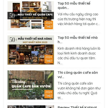
Top 50 mẫu thiết kế
quán...
Với nhu cầu ngày càng cao
của thị trường hiện nay thì
2024
việc khách hàng tới quán c....
TH07
Top 50 mẫu thiết kế nhà
h...
Kinh doanh nhà hàng luôn là
loại hình kinh doanh được
2024
các chủ đầu tư quan tâm.
TH07
N....
Thi công quán cafe sân
vư...
Thi công quán cafe sân
vườn không hề đơn giản như
2024
nhiều chủ đầu tư nghĩ. Quá
TH07
trì....
Review Thiết kế Katinat