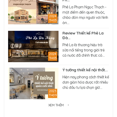
Phê La Phạm Ngọc Thạch -
một điểm đến quen thuộc,
2024
chào đón mọi người với hình
TH03
ản....
Review Thiết kế Phê La
Đà...
Phê La là thương hiệu trà
sữa nổi tiếng trong giới trẻ
2024
cả nước đã chính thức có....
TH03
Ý tưởng thiết kế nội thất...
Hiện nay phong cách thiết kế
đơn giản hóa được rất nhiều
chủ đầu tư lựa chọn giữ....
2023
TH09
XEM THÊM