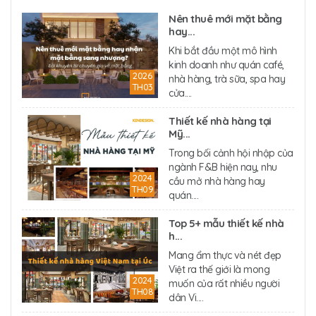
Nên thuê mới mặt bằng
hay...
Khi bắt đầu một mô hình
kinh doanh như quán café,
2026
nhà hàng, trà sữa, spa hay
TH03
cửa....
Thiết kế nhà hàng tại
Mỹ...
Trong bối cảnh hội nhập của
ngành F&B hiện nay, nhu
2024
cầu mở nhà hàng hay
TH09
quán....
Top 5+ mẫu thiết kế nhà
h...
Mang ẩm thực và nét đẹp
Việt ra thế giới là mong
2024
muốn của rất nhiều người
TH08
dân Vi....