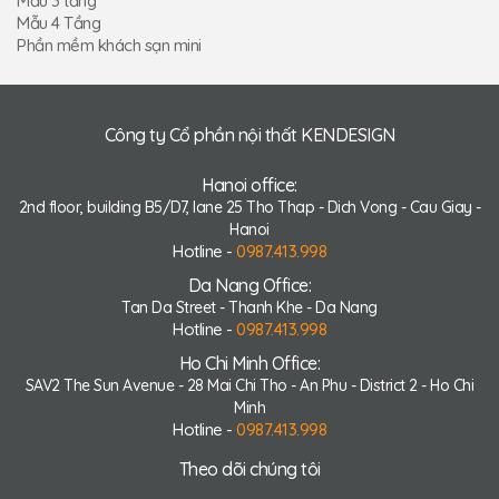
Mẫu 3 tầng
Mẫu 4 Tầng
Phần mềm khách sạn mini
Công ty Cổ phần nội thất KENDESIGN
Hanoi office:
2nd floor, building B5/D7, lane 25 Tho Thap - Dich Vong - Cau Giay -
Hanoi
Hotline -
0987.413.998
Da Nang Office:
Tan Da Street - Thanh Khe - Da Nang
Hotline -
0987.413.998
Ho Chi Minh Office:
SAV2 The Sun Avenue - 28 Mai Chi Tho - An Phu - District 2 - Ho Chi
Minh
Hotline -
0987.413.998
Theo dõi chúng tôi