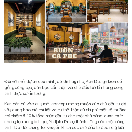
Đối với mỗi dự án của mình, dù lớn hay nhỏ, Ken Design luôn cố
gắng sáng tạo, bàn bạc cẩn thận với chủ đầu tư để những công
trình thực sự ấn tượng.
Ken căn cứ vào quy mô, concept mong muốn của chủ đầu tư để
xây dựng báo giá chi tiết và cụ thể. Mặc dù chi phí thiết kế thường
chỉ chiếm
5-10%
tổng mức đầu tư cho một nhà hàng, quán cafe
nhưng lại mang tính quyết định đến sự thành công của một công
trình. Do đó, chúng tôi khuyến khích các chủ đầu tư đưa ra ý kiến