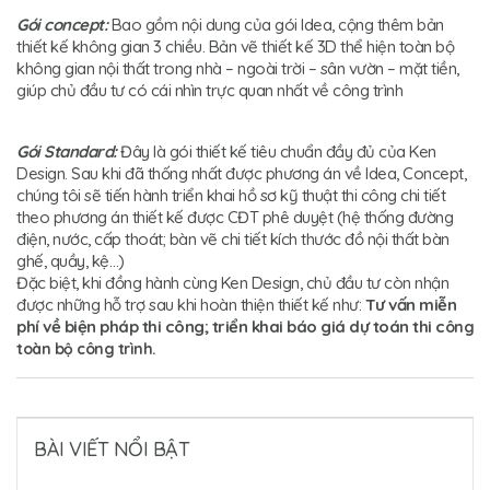
Gói concept:
Bao gồm nội dung của gói Idea, cộng thêm bản
thiết kế không gian 3 chiều. Bản vẽ thiết kế 3D thể hiện toàn bộ
không gian nội thất trong nhà – ngoài trời – sân vườn – mặt tiền,
giúp chủ đầu tư có cái nhìn trực quan nhất về công trình
Gói Standard:
Đây là gói thiết kế tiêu chuẩn đầy đủ của Ken
Design. Sau khi đã thống nhất được phương án về Idea, Concept,
chúng tôi sẽ tiến hành triển khai hồ sơ kỹ thuật thi công chi tiết
theo phương án thiết kế được CĐT phê duyệt (hệ thống đường
điện, nước, cấp thoát; bàn vẽ chi tiết kích thước đồ nội thất bàn
ghế, quầy, kệ…)
Đặc biệt, khi đồng hành cùng Ken Design, chủ đầu tư còn nhận
được những hỗ trợ sau khi hoàn thiện thiết kế như:
Tư vấn miễn
phí về biện pháp thi công; triển khai báo giá dự toán thi c
ông
toàn bộ công trình.
BÀI VIẾT NỔI BẬT