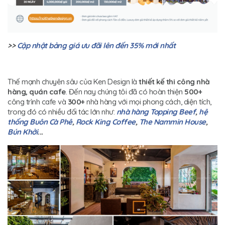
>>
Cập nhật bảng giá ưu đãi lên đến 35% mới nhất
Thế mạnh chuyên sâu của Ken Design là
thiết kế thi công nhà
hàng, quán cafe
. Đến nay chúng tôi đã có hoàn thiện
500+
công trình cafe và
300+
nhà hàng với mọi phong cách, diện tích,
trong đó có nhiều đối tác lớn như:
nhà hàng Topping Beef
,
hệ
thống Buôn Cà Phê
,
Rock King Coffee
,
The Nammin House
,
Bún Khởi
...