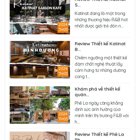
S...
Katinat đang là một trong
những thương hiệu R&B hot
2024
nhất được giới trẻ đón n....
TH03
Review Thiết kế Katinat
B...
Chiêm ngưỡng một thiết kế
đậm chất nghệ thuật lấy
2024
cảm hứng từ những đường
TH03
cong t....
Khám phá về thiết kế
quán...
Phê La ngày càng khẳng
định sức ảnh hưởng của
2024
mình trên thị trường F&B với
TH03
h....
Review Thiết kế Phê La
Ph...