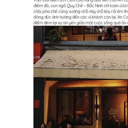
điểm đó, con ngõ Quy Chế – Bắc Ninh chỉ toàn cửa 
chội, pha chế cũng vướng chỗ này chỗ kia, rồi âm th
đông đúc ảnh hưởng đến các vị khách còn lại. An Ca
điểm đem lại sự an yên giữa một cuộc sống quá ồn à