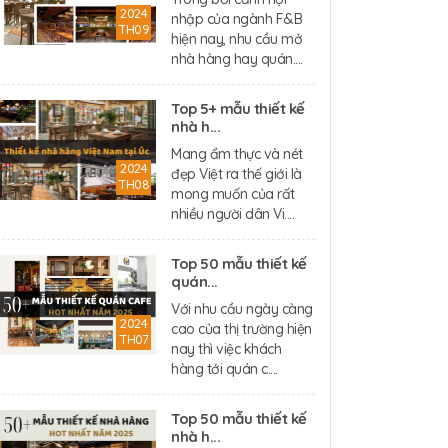
2024
nhập của ngành F&B
TH09
hiện nay, nhu cầu mở
nhà hàng hay quán....
Top 5+ mẫu thiết kế
nhà h...
Mang ẩm thực và nét
2024
đẹp Việt ra thế giới là
TH08
mong muốn của rất
nhiều người dân Vi....
Top 50 mẫu thiết kế
quán...
Với nhu cầu ngày càng
2024
cao của thị trường hiện
TH07
nay thì việc khách
hàng tới quán c....
Top 50 mẫu thiết kế
nhà h...