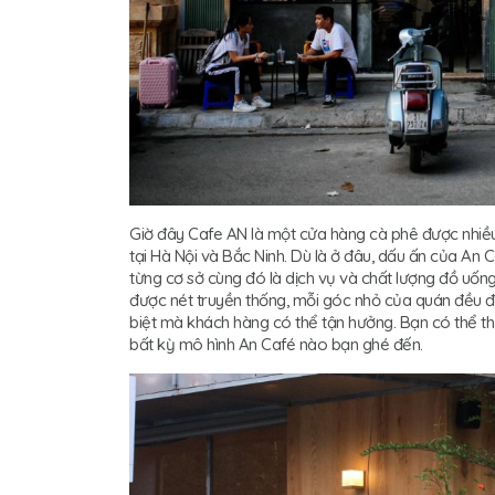
Giờ đây Cafe AN là một cửa hàng cà phê được nhiều
tại Hà Nội và Bắc Ninh. Dù là ở đâu, dấu ấn của An C
từng cơ sở cùng đó là dịch vụ và chất lượng đồ uống
được nét truyền thống, mỗi góc nhỏ của quán đều đ
biệt mà khách hàng có thể tận hưởng. Bạn có thể thư
bất kỳ mô hình An Café nào bạn ghé đến.