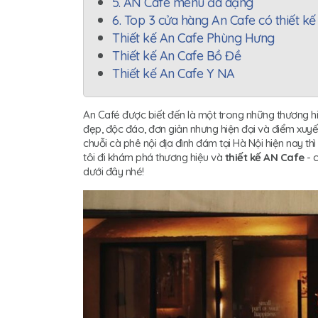
5. AN Cafe menu đa dạng
6. Top 3 cửa hàng An Cafe có thiết k
Thiết kế An Cafe Phùng Hưng
Thiết kế An Cafe Bồ Đề
Thiết kế An Cafe Y NA
An Café được biết đến là một trong những thương hiệ
đẹp, độc đáo, đơn giản nhưng hiện đại và điểm xuy
chuỗi cà phê nội địa đình đám tại Hà Nội hiện nay th
tôi đi khám phá thương hiệu và
thiết kế AN Cafe
- c
dưới đây nhé!