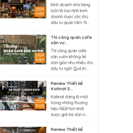
Kinh doanh nhà hàng
2024
luôn là loại hình kinh
TH07
doanh được các chủ
đầu tư quan tâm. N....
Thi công quán cafe
sân vư...
Thi công quán cafe
2024
sân vườn không hề
TH07
đơn giản như nhiều chủ
đầu tư nghĩ. Quá trì....
Review Thiết kế
Katinat S...
Katinat đang là một
2024
trong những thương
TH03
hiệu R&B hot nhất
được giới trẻ đón n....
Review Thiết kế