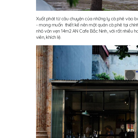
Xuất phát từ câu chuyện của những ly cà phê vào 
- mong muốn thiết kế nên một quán cà phê tại chín
nhỏ vỏn vẹn 14m2 AN Cafe Bắc Ninh, với rất nhiều ho
viên, khích lệ.