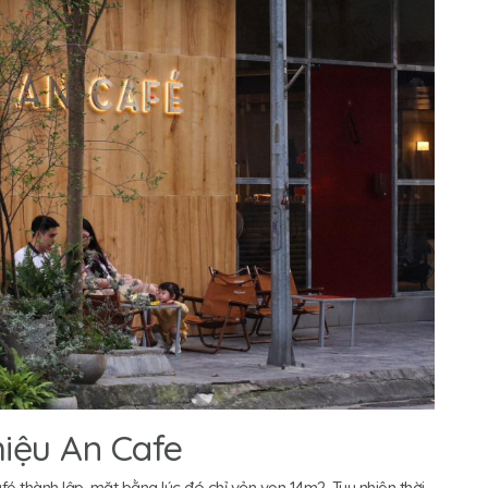
hiệu An Cafe
fé thành lập, mặt bằng lúc đó chỉ vỏn vẹn 14m2. Tuy nhiên thời