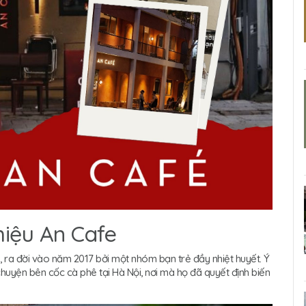
 hiệu An Cafe
h, ra đời vào năm 2017 bởi một nhóm bạn trẻ đầy nhiệt huyết. Ý
uyện bên cốc cà phê tại Hà Nội, nơi mà họ đã quyết định biến