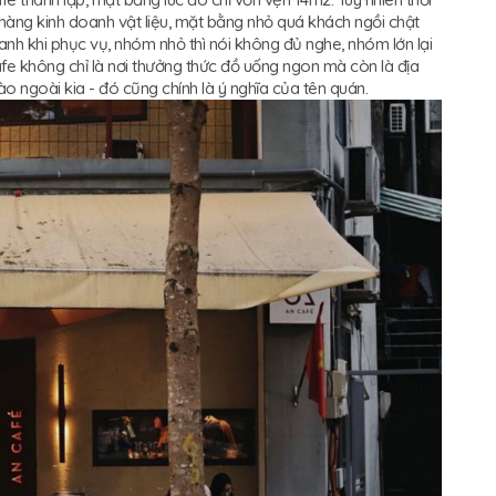
hàng kinh doanh vật liệu, mặt bằng nhỏ quá khách ngồi chật
anh khi phục vụ, nhóm nhỏ thì nói không đủ nghe, nhóm lớn lại
fe không chỉ là nơi thưởng thức đồ uống ngon mà còn là địa
o ngoài kia - đó cũng chính là ý nghĩa của tên quán.