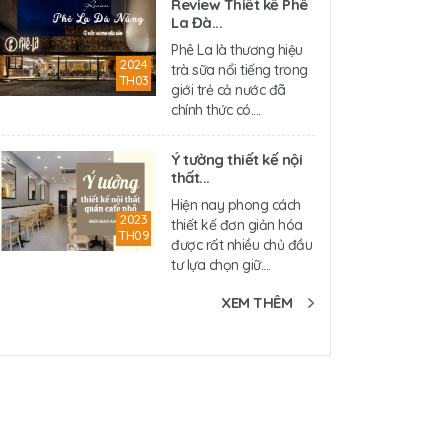
Review Thiết kế Phê
La Đà...
Phê La là thương hiệu
2024
trà sữa nổi tiếng trong
TH03
giới trẻ cả nước đã
chính thức có....
Ý tưởng thiết kế nội
thất...
Hiện nay phong cách
2023
thiết kế đơn giản hóa
TH09
được rất nhiều chủ đầu
tư lựa chọn giữ....
XEM THÊM