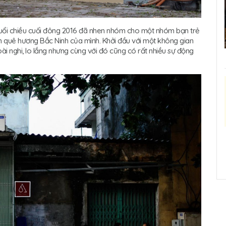
buổi chiều cuối đông 2016 đã nhen nhóm cho một nhóm bạn trẻ
h quê hương Bắc Ninh của mình. Khởi đầu với một không gian
ài nghi, lo lắng nhưng cùng với đó cũng có rất nhiều sự động