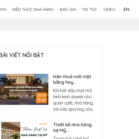
EN
ÔNG
KIẾN THỨC NHÀ HÀNG
BÁO GIÁ
TIN TỨC
VIDEO
BÀI VIẾT NỔI BẬT
Nên thuê mới mặt
bằng hay...
Khi bắt đầu một mô
2026
hình kinh doanh như
TH03
quán café, nhà hàng,
trà sữa, spa hay cửa....
Thiết kế nhà hàng
tại Mỹ...
Trong bối cảnh hội