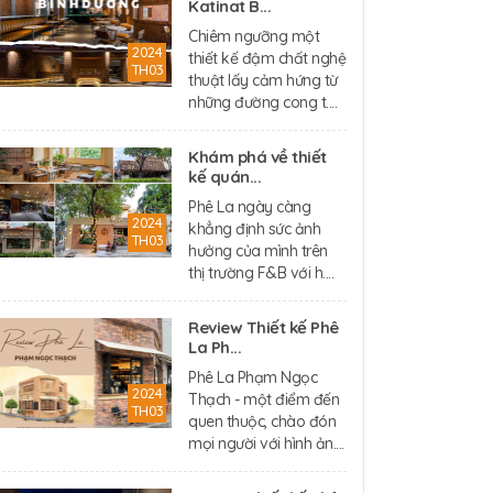
Katinat B...
Chiêm ngưỡng một
2024
thiết kế đậm chất nghệ
TH03
thuật lấy cảm hứng từ
những đường cong t....
Khám phá về thiết
kế quán...
Phê La ngày càng
2024
khẳng định sức ảnh
TH03
hưởng của mình trên
thị trường F&B với h....
Review Thiết kế Phê
La Ph...
Phê La Phạm Ngọc
2024
Thạch - một điểm đến
TH03
quen thuộc, chào đón
mọi người với hình ản....