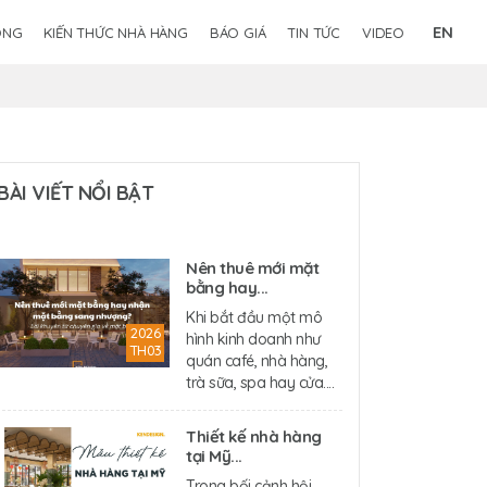
EN
ÔNG
KIẾN THỨC NHÀ HÀNG
BÁO GIÁ
TIN TỨC
VIDEO
BÀI VIẾT NỔI BẬT
Nên thuê mới mặt
bằng hay...
Khi bắt đầu một mô
2026
hình kinh doanh như
TH03
quán café, nhà hàng,
trà sữa, spa hay cửa....
Thiết kế nhà hàng
tại Mỹ...
Trong bối cảnh hội