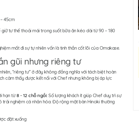
 – 45cm
giữ tư thế thoải mái trong suốt bữa ăn kéo dài từ 90 – 180
ghiệm mất đi sự tự nhiên vốn là tinh thần cốt lõi của Omakase.
Gần gũi nhưng riêng tư
nhiên, “riêng tư” ở đây không đồng nghĩa với tách biệt hoàn
ch cảm thấy được kết nối với Chef nhưng không bị áp lực
i hạn từ
8 - 12 chỗ ngồi
. Số lượng khách ít giúp Chef duy trì sự
ó trải nghiệm cá nhân hóa. Độ rộng mặt bàn Hinoki thường
ược đặt xuống