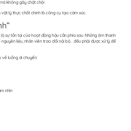
 mà không gây chật chội
 vật lý thực chất chính là công cụ tạo cảm xúc.
nh”
 sự tồn tại của hoạt động hậu cần phía sau. Những âm thanh
 nguyên liệu, nhân viên trao đổi nội bộ… đều phải được xử lý để
u về luồng di chuyển:
ầm nhìn