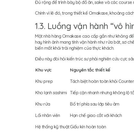
Đủ rộng để trình bày bộ đồ ăn, sake và các course
Chính vì lẽ đó, trong thiết kế Omakase, khoảng cách
1.3. Luồng vận hành “vô hì
Một nhà hàng Omakase cao cấp gần như không để lộ
hay hình ảnh mang tính vận hành như rửa bát, sơ chế
biến mất khỏi trải nghiệm của thực khách.
Điều này đòi hỏi kiến trúc sư phải nghiên cứu cực sâ
Khu vực
Nguyên tắc thiết kế
Khu prep
Tách biệt hoàn toàn khỏi Counter
Kho lạnh sashimi
Tiếp cận nhanh nhưng không lộ t
Khu rửa
Bố trí phía sau lớp tiêu âm
Lối nhân viên
Hạn chế giao cắt với khách
Hệ thống kỹ thuật
Giấu kín hoàn toàn