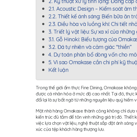
2. Kỹ thuật xử lý tĩnh lặng: Đẳng cấp 
2.1. Acoustic Design – Kiểm soát âm t
2.2. Thiết kế ánh sáng: Biến bữa ăn t
2.3. Điều hòa và luồng khí: Chi tiết 
3. Triết lý vật liệu: Sự xa xỉ của nhữn
3.1. Gỗ Hinoki: Biểu tượng của Omak
3.2. Đá tự nhiên và cảm giác “thiền”
4. Dự toán phân bổ dòng vốn cho mô
5. Vì sao Omakase cần chi phí kỹ thuậ
Kết luận
Trong thế giới ẩm thực Fine Dining, Omakase không 
được cá nhân hóa ở mức độ cao nhất. Tại đó, thực 
đổi lại là sự bất ngờ từ những nguyên liệu quý hiếm 
Một nhà hàng Omakase thành công không chỉ dựa 
kiến trúc đủ tầm để tôn vinh những giá trị đó. Thiế
việc lựa chọn vật liệu, nghệ thuật sắp đặt ánh sáng
xúc của tệp khách hàng thượng lưu.