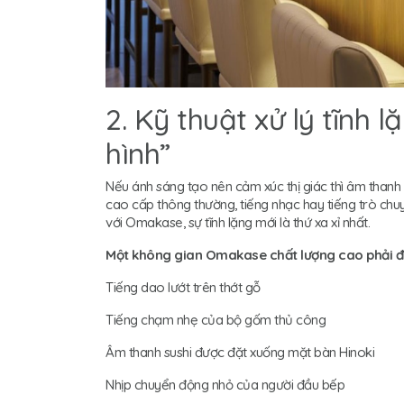
2. Kỹ thuật xử lý tĩnh 
hình”
Nếu ánh sáng tạo nên cảm xúc thị giác thì âm thanh 
cao cấp thông thường, tiếng nhạc hay tiếng trò chu
với Omakase, sự tĩnh lặng mới là thứ xa xỉ nhất.
Một không gian Omakase chất lượng cao phải đ
Tiếng dao lướt trên thớt gỗ
Tiếng chạm nhẹ của bộ gốm thủ công
Âm thanh sushi được đặt xuống mặt bàn Hinoki
Nhịp chuyển động nhỏ của người đầu bếp