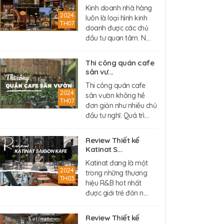
Kinh doanh nhà hàng
2024
luôn là loại hình kinh
TH07
doanh được các chủ
đầu tư quan tâm. N....
Thi công quán cafe
sân vư...
Thi công quán cafe
2024
sân vườn không hề
TH07
đơn giản như nhiều chủ
đầu tư nghĩ. Quá trì....
Review Thiết kế
Katinat S...
Katinat đang là một
2024
trong những thương
TH03
hiệu R&B hot nhất
được giới trẻ đón n....
Review Thiết kế