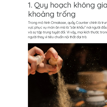
1. Quy hoạch không gian
khoảng trống
Trong mô hình Omakase, quầy Counter chính là trun
vực phục vụ món ăn mà là “sân khấu” nơi người đầu 
và sự tập trung tuyệt đối. Vì vậy, mọi kích thước tr
người thay vì tiêu chuẩn nội thất đại trà.