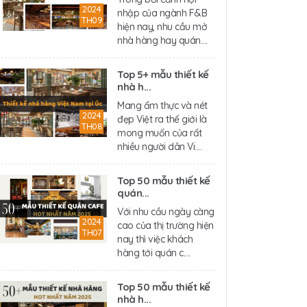
2024
nhập của ngành F&B
TH09
hiện nay, nhu cầu mở
nhà hàng hay quán....
Top 5+ mẫu thiết kế
nhà h...
Mang ẩm thực và nét
2024
đẹp Việt ra thế giới là
TH08
mong muốn của rất
nhiều người dân Vi....
Top 50 mẫu thiết kế
quán...
Với nhu cầu ngày càng
2024
cao của thị trường hiện
TH07
nay thì việc khách
hàng tới quán c....
Top 50 mẫu thiết kế
nhà h...