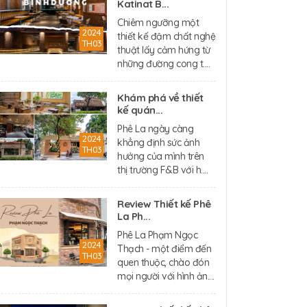
Katinat B...
Chiêm ngưỡng một
2024
thiết kế đậm chất nghệ
TH03
thuật lấy cảm hứng từ
những đường cong t....
Khám phá về thiết
kế quán...
Phê La ngày càng
2024
khẳng định sức ảnh
TH03
hưởng của mình trên
thị trường F&B với h....
Review Thiết kế Phê
La Ph...
Phê La Phạm Ngọc
2024
Thạch - một điểm đến
TH03
quen thuộc, chào đón
mọi người với hình ản....