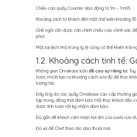
Chiều cao quầy Counter dao động từ 1m – 1m05
Khoảng cách từ khách đến mặt chế biến khoảng 35
Ghế ngồi cần được căn chỉnh chiều cao chính xác để 
phút
Một sai lệch nhỏ trong tỷ lệ cũng có thể khiến trải n
1.2. Khoảng cách tinh tế: 
Không gian Omakase luôn
đề cao sự riêng tư.
Tuy 
toàn, mà là tạo ra khoảng cách vừa đủ để thực khá
tương tác.
Đây là lý do các quầy Omakase cao cấp thường giớ
tập trung, đồng thời đảm bảo mỗi thực khách đều c
được tính toán rất kỹ nhằm đảm bảo:
Đủ gần để khách cảm nhận hơi ấm của sushi vừa đ
Đủ xa để Chef thao tác dao thoải mái