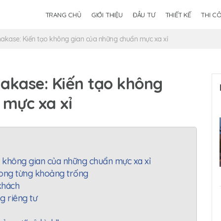
TRANG CHỦ
GIỚI THIỆU
ĐẦU TƯ
THIẾT KẾ
THI C
akase: Kiến tạo không gian của những chuẩn mực xa xỉ
akase: Kiến tạo không
 mực xa xỉ
 không gian của những chuẩn mực xa xỉ
trong từng khoảng trống
khách
g riêng tư