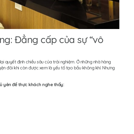
lặng: Đẳng cấp của sự “vô
lại quyết định chiều sâu của trải nghiệm. Ở những nhà hàng
yện đôi khi còn được xem là yếu tố tạo bầu không khí. Nhưng
ủ yên để thực khách nghe thấy: