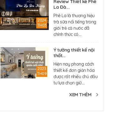
Review Thiết kế Phê
La Đà...
Phê La là thương hiệu
2024
trà sữa nổi tiếng trong
TH03
giới trẻ cả nước đã
chính thức có....
Ý tưởng thiết kế nội
thất...
Hiện nay phong cách
2023
thiết kế đơn giản hóa
TH09
được rất nhiều chủ đầu
tư lựa chọn giữ....
XEM THÊM