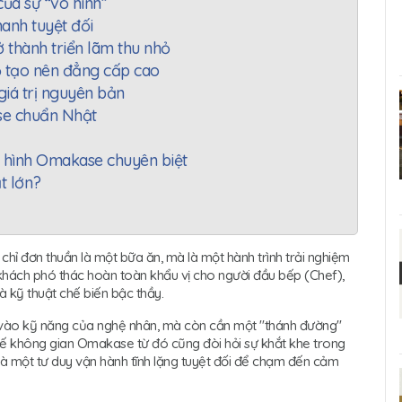
của sự “vô hình”
hanh tuyệt đối
rở thành triển lãm thu nhỏ
nhỏ tạo nên đẳng cấp cao
g giá trị nguyên bản
ase chuẩn Nhật
 hình Omakase chuyên biệt
t lớn?
chỉ đơn thuần là một bữa ăn, mà là một hành trình trải nghiệm
khách phó thác hoàn toàn khẩu vị cho người đầu bếp (Chef),
và kỹ thuật chế biến bậc thầy.
vào kỹ năng của nghệ nhân, mà còn cần một "thánh đường"
t kế không gian Omakase từ đó cũng đòi hỏi sự khắt khe trong
 và một tư duy vận hành tĩnh lặng tuyệt đối để chạm đến cảm