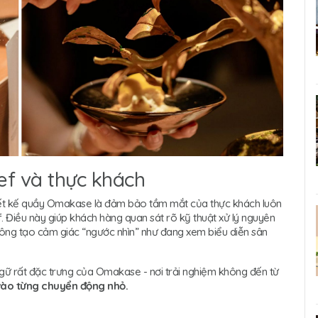
hef và thực khách
hiết kế quầy Omakase là đảm bảo tầm mắt của thực khách luôn
. Điều này giúp khách hàng quan sát rõ kỹ thuật xử lý nguyên
hông tạo cảm giác “ngước nhìn” như đang xem biểu diễn sân
ngữ rất đặc trưng của Omakase - nơi trải nghiệm không đến từ
vào từng chuyển động nhỏ.