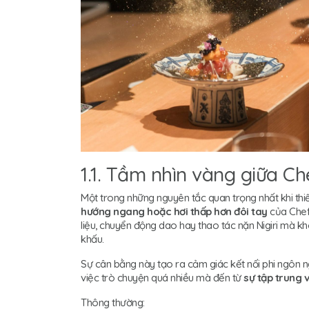
1.1. Tầm nhìn vàng giữa C
Một trong những nguyên tắc quan trọng nhất khi t
hướng ngang hoặc hơi thấp hơn đôi tay
của Chef
liệu, chuyển động dao hay thao tác nặn Nigiri mà k
khấu.
Sự cân bằng này tạo ra cảm giác kết nối phi ngôn 
việc trò chuyện quá nhiều mà đến từ
sự tập trung 
Thông thường: