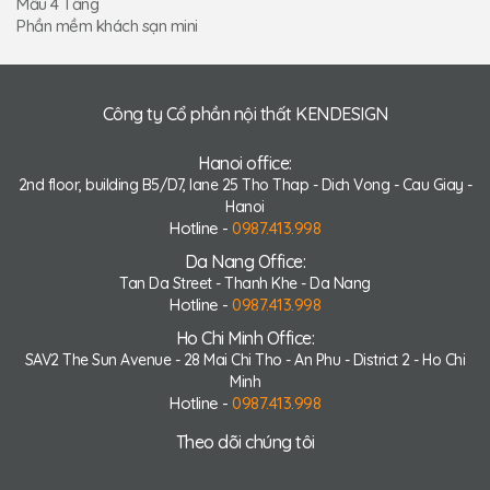
Mẫu 4 Tầng
Phần mềm khách sạn mini
Công ty Cổ phần nội thất KENDESIGN
Hanoi office:
2nd floor, building B5/D7, lane 25 Tho Thap - Dich Vong - Cau Giay -
Hanoi
Hotline -
0987.413.998
Da Nang Office:
Tan Da Street - Thanh Khe - Da Nang
Hotline -
0987.413.998
Ho Chi Minh Office:
SAV2 The Sun Avenue - 28 Mai Chi Tho - An Phu - District 2 - Ho Chi
Minh
Hotline -
0987.413.998
Theo dõi chúng tôi