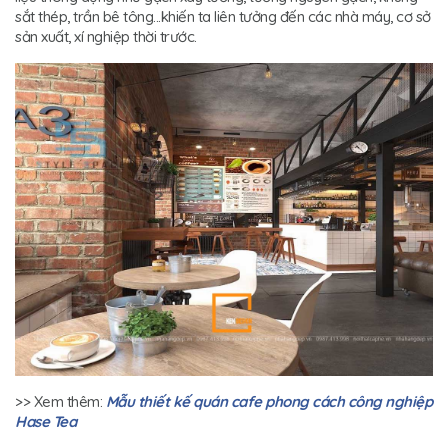
sắt thép, trần bê tông...khiến ta liên tưởng đến các nhà máy, cơ sở
sản xuất, xí nghiệp thời trước.
>> Xem thêm:
Mẫu thiết kế quán cafe phong cách công nghiệp
Hase Tea