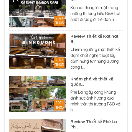
Katinat đang là một trong
những thương hiệu R&B hot
2024
nhất được giới trẻ đón n....
TH03
Review Thiết kế Katinat
B...
Chiêm ngưỡng một thiết kế
đậm chất nghệ thuật lấy
2024
cảm hứng từ những đường
TH03
cong t....
Khám phá về thiết kế
quán...
Phê La ngày càng khẳng
định sức ảnh hưởng của
2024
mình trên thị trường F&B với
TH03
h....
Review Thiết kế Phê La
Ph...