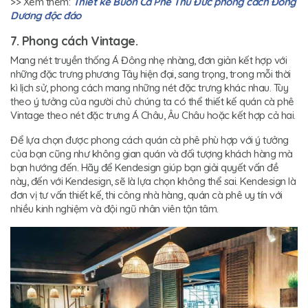
>> Xem thêm:
Thiết kế Buôn Cà Phê Thủ Đức phong cách Đông
Dương độc đáo
7. Phong cách Vintage.
Mang nét truyền thống Á Đông nhẹ nhàng, đơn giản kết hợp với
những đặc trưng phương Tây hiện đại, sang trọng, trong mỗi thời
kì lịch sử, phong cách mang những nét đặc trưng khác nhau. Tùy
theo ý tưởng của người chủ chúng ta có thể thiết kế quán cà phê
Vintage theo nét đặc trưng Á Châu, Âu Châu hoặc kết hợp cả hai.
Để lựa chọn được phong cách quán cà phê phù hợp với ý tưởng
của bạn cũng như không gian quán và đối tượng khách hàng mà
bạn hướng đến. Hãy để Kendesign giúp bạn giải quyết vấn đề
này, đến với Kendesign, sẽ là lựa chọn không thể sai. Kendesign là
đơn vị tư vấn thiết kế, thi công nhà hàng, quán cà phê uy tín với
nhiều kinh nghiệm và đội ngũ nhân viên tận tâm.