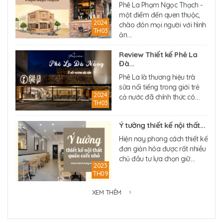
Phê La Phạm Ngọc Thạch -
một điểm đến quen thuộc,
2024
chào đón mọi người với hình
TH03
ản....
Review Thiết kế Phê La
Đà...
Phê La là thương hiệu trà
sữa nổi tiếng trong giới trẻ
2024
cả nước đã chính thức có....
TH03
Ý tưởng thiết kế nội thất...
Hiện nay phong cách thiết kế
đơn giản hóa được rất nhiều
chủ đầu tư lựa chọn giữ....
2023
TH09
XEM THÊM