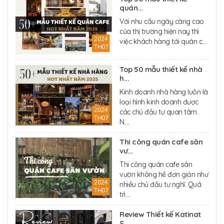
quán...
Với nhu cầu ngày càng cao
của thị trường hiện nay thì
2024
việc khách hàng tới quán c....
TH07
Top 50 mẫu thiết kế nhà
h...
Kinh doanh nhà hàng luôn là
loại hình kinh doanh được
2024
các chủ đầu tư quan tâm.
TH07
N....
Thi công quán cafe sân
vư...
Thi công quán cafe sân
vườn không hề đơn giản như
2024
nhiều chủ đầu tư nghĩ. Quá
TH07
trì....
Review Thiết kế Katinat
S...