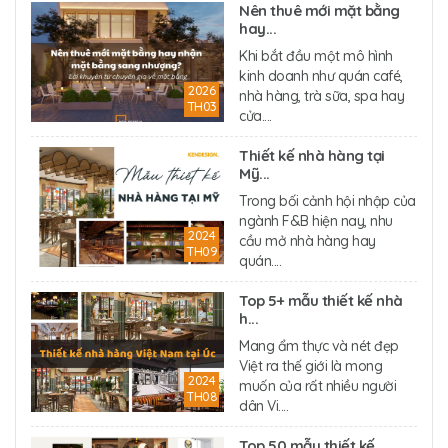
Nên thuê mới mặt bằng
hay...
Khi bắt đầu một mô hình
kinh doanh như quán café,
2026
nhà hàng, trà sữa, spa hay
TH03
cửa....
Thiết kế nhà hàng tại
Mỹ...
Trong bối cảnh hội nhập của
ngành F&B hiện nay, nhu
2024
cầu mở nhà hàng hay
TH09
quán....
Top 5+ mẫu thiết kế nhà
h...
Mang ẩm thực và nét đẹp
Việt ra thế giới là mong
2024
muốn của rất nhiều người
TH08
dân Vi....
Top 50 mẫu thiết kế