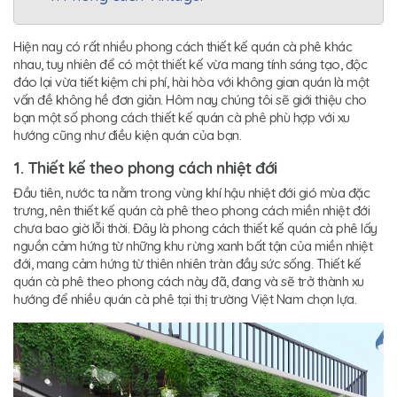
Hiện nay có rất nhiều phong cách thiết kế quán cà phê khác
nhau, tuy nhiên để có một thiết kế vừa mang tính sáng tạo, độc
đáo lại vừa tiết kiệm chi phí, hài hòa với không gian quán là một
vấn đề không hề đơn giản. Hôm nay chúng tôi sẽ giới thiệu cho
bạn một số phong cách thiết kế quán cà phê phù hợp với xu
hướng cũng như điều kiện quán của bạn.
1. Thiết kế theo phong cách nhiệt đới
Đầu tiên, nước ta nằm trong vùng khí hậu nhiệt đới gió mùa đặc
trưng, nên thiết kế quán cà phê theo phong cách miền nhiệt đới
chưa bao giờ lỗi thời. Đây là phong cách thiết kế quán cà phê lấy
nguồn cảm hứng từ những khu rừng xanh bất tận của miền nhiệt
đới, mang cảm hứng từ thiên nhiên tràn đầy sức sống. Thiết kế
quán cà phê theo phong cách này đã, đang và sẽ trở thành xu
hướng để nhiều quán cà phê tại thị trường Việt Nam chọn lựa.