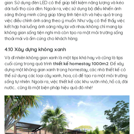
gian. Sử dụng đèn LED có thể giúp tiết kiệm năng lượng và kéo
dài tuổi thọ của đèn. Ngoài ra, việc sử dụng bộ điều khiển ánh
sáng thông minh cũng giúp tăng tính tiện ích và hiệu quả trong
việc điều chỉnh ánh sáng theo ý muốn. Như vậy có thể thấy việc
kết hợp hai luồng ánh sáng này lại với nhau không chỉ mang lại
không gian sống tiện nghi mà còn tạo ra một môi trường sống
thoải mái và ấm cúng cho khách hàng.
4.10 Xây dựng không xanh
Và dĩ nhiên không gian xanh là một tips khá hay và cũng là tips
cuối cùng trong quá trình
thiết kế homestay 1000m2
. Để xây
dựng một không gian xanh trong homestay, các nhà thiết kế có
thể sử dụng các loại cây xanh, hoa, cỏ để tạo ra một môi trường
sống tự nhiên. Ngoài ra, việc thiết kế các khu vườn nhỏ, hồ cá, đài
nước... cũng là một biện pháp hiệu quả đó nhé!