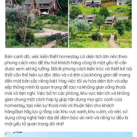
Bên cạnh đó, việc kiến thiết homestay có diện tích lớn nên theo
phong cách nào để thu hút khách hàng cũng là một yếu tố cần
được xem xét kỹ lưỡng. Bởi lẽ phong cách kiến trúc và thiết kế nội
thất cần thể hiện sự độc đáo và cá tính của không gian để mang
đến một bản sắc riêng biệt. Hay việc tối ưu hóa diện tích và sắp
xếp thông minh là quan trọng để tạo ra không gian sống thoải
mái và tiện nghi. Việc bố trí các phòng, khu vực tiện ích và không
gian chung một cách hợp lý giúp tận dụng mọi góc cạnh của
homestay, tạo nên sự thoải mái và thuận tiện cho khách
hàng.Bạn hãy lưu ý rằng các khu vực xanh, khu vườn, và việc sử
dụng công nghệ hiện đại để đảm bảo an ninh và riêng tư đều là
một yếu tố quan trọng đó nhé!