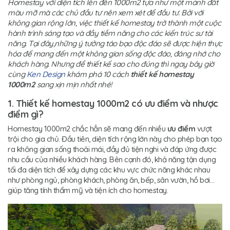
Homestay với diện tích lên đến 1000m2 tựa như một mảnh đất
màu mỡ mà các chủ đầu tư nên xem xét để đầu tư. Bởi với
không gian rộng lớn, việc thiết kế homestay trở thành một cuộc
hành trình sáng tạo và đầy tiềm năng cho các kiến trúc sư tài
năng. Tại đây,những ý tưởng táo bạo độc đáo sẽ được hiện thực
hóa để mang đến một không gian sống độc đáo, đáng nhớ cho
khách hàng. Nhưng để thiết kế sao cho đúng thì ngay bây giờ
cùng
Ken Design
khám phá 10 cách
thiết kế homestay
1000m2
sang xịn mịn nhất nhé!
1. Thiết kế homestay 1000m2 có ưu điểm và nhược
điểm gì?
Homestay 1000m2 chắc hẳn sẽ mang đến nhiều
ưu điểm
vượt
trội cho gia chủ. Đầu tiên, diện tích rộng lớn này cho phép bạn tạo
ra không gian sống thoải mái, đầy đủ tiện nghi và đáp ứng được
nhu cầu của nhiều khách hàng. Bên cạnh đó, khả năng tận dụng
tối đa diện tích để xây dựng các khu vực chức năng khác nhau
như phòng ngủ, phòng khách, phòng ăn, bếp, sân vườn, hồ bơi…
giúp tăng tính thẩm mỹ và tiện ích cho homestay.