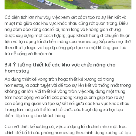
Có diện tích lớn như vậy, việc xem xét cách tạo ra sự liên kết và
mượt mà giữa các khu vực khác nhau cũng rất quan trọng. Điều
này đảm bảo rằng các lối đi, hành lang và không gian chung
được xây dựng một cách hợp lý, giúp khách hàng di chuyển thuận
tiện và tận dụng tối đa tiềm năng của homestay. Sắp xếp mọi thứ
theo thứ tự logic và hợp lý cũng giúp tạo ra một không gian lưu
trú dễ sống và thoải mái.
3.4 Ý tưởng thiết kế các khu vực chức năng cho
homestay
Áp dụng thiết kế vòng tròn hoặc thiết kế xương cá trong
homestay là cách tuyệt vời để tạo sự liên kết và thống nhất trong
không gian lớn. Với thiết kế vòng tròn, việc xây dựng một trung
tâm hoạt động và bố trí các phòng xung quanh giúp tạo ra sự
cân bằng mỹ quan và tạo sự kết nối giữa các khu vực khác nhau.
Trung tâm này có thể là nơi tổ chức các hoạt động xã hội, tạo
điểm tập trung cho khách hàng.
Còn với thiết kế xương cá, việc sử dụng lối đi chính như một trục
chính để bố trí các phòng homestay theo hình dạng xương cá tạo