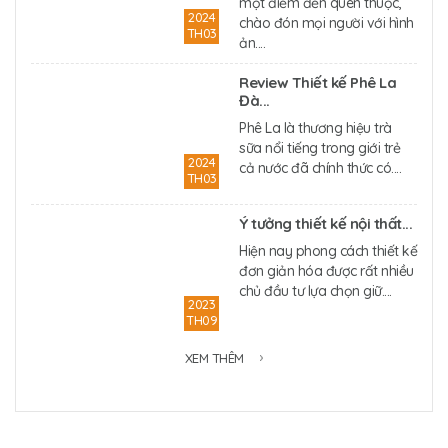
một điểm đến quen thuộc,
2024
chào đón mọi người với hình
TH03
ản....
Review Thiết kế Phê La
Đà...
Phê La là thương hiệu trà
sữa nổi tiếng trong giới trẻ
2024
cả nước đã chính thức có....
TH03
Ý tưởng thiết kế nội thất...
Hiện nay phong cách thiết kế
đơn giản hóa được rất nhiều
chủ đầu tư lựa chọn giữ....
2023
TH09
XEM THÊM