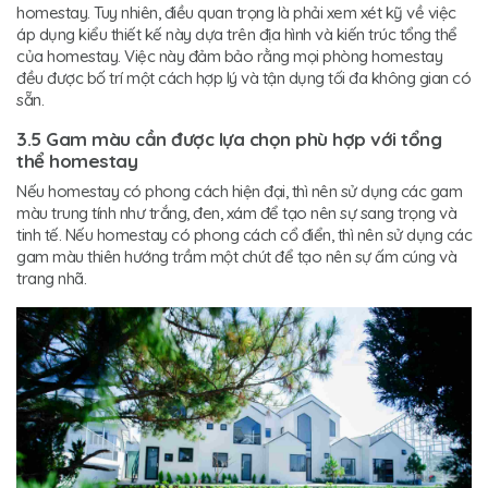
homestay. Tuy nhiên, điều quan trọng là phải xem xét kỹ về việc
áp dụng kiểu thiết kế này dựa trên địa hình và kiến trúc tổng thể
của homestay. Việc này đảm bảo rằng mọi phòng homestay
đều được bố trí một cách hợp lý và tận dụng tối đa không gian có
sẵn.
3.5 Gam màu cần được lựa chọn phù hợp với tổng
thể homestay
Nếu homestay có phong cách hiện đại, thì nên sử dụng các gam
màu trung tính như trắng, đen, xám để tạo nên sự sang trọng và
tinh tế. Nếu homestay có phong cách cổ điển, thì nên sử dụng các
gam màu thiên hướng trầm một chút để tạo nên sự ấm cúng và
trang nhã.