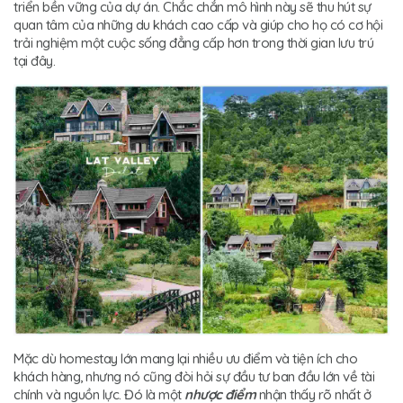
triển bền vững của dự án. Chắc chắn mô hình này sẽ thu hút sự
quan tâm của những du khách cao cấp và giúp cho họ có cơ hội
trải nghiệm một cuộc sống đẳng cấp hơn trong thời gian lưu trú
tại đây.
Mặc dù homestay lớn mang lại nhiều ưu điểm và tiện ích cho
khách hàng, nhưng nó cũng đòi hỏi sự đầu tư ban đầu lớn về tài
chính và nguồn lực. Đó là một
nhược điểm
nhận thấy rõ nhất ở