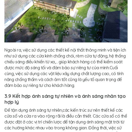
Ngoài ra, việc sử dụng các thiết kế nội thất thông minh và tiện ích
như sử dụng các cửa kính chống chói, rèm cửa tự động, hệ thống
chiếu sáng điều khiển từ xa,... giúp khách hàng có thể kiểm soát
được mức độ sáng tối và đảm bảo sự riêng tư của mình.Cuối
cùng, việc sử dụng các vật liệu xây dựng chất lượng cao, có tính
năng chống thấm và cách âm tốt cũng là yếu tố quan trọng để
đảm bảo sự riêng tư cho khách hàng.
3.9 Kết hợp ánh sáng tự nhiên và ánh sáng nhân tạo
hợp lý
Để tận dụng ánh sáng tự nhiên,các kiến trúc sư nên thiết kế các
cửa sổ và cửa ra vào rộng rãi là điều cần thiết. Các cửa sổ có thể
được đặt ở các vị trí chiến lược để tận dụng ánh sáng mặt trời từ
các hướng khác nhau vào trong không gian. Đồng thời, việc sử