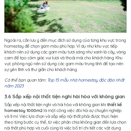
Ngoài ra, cần lưu ý đến mục đích sử dụng của từng khu vực trong
homestay để chọn gam màu phù hợp. Ví dụ như khu vực tiếp
khách nên sử dụng các gam màu tươi sáng như xanh lá cây, vàng
cam để tạo cảm giác vui tươi và thoải mái cho khách hàng. Khu
vực phòng ngủ nên sử dụng các gam màu trung tính để tạo nên
sự yên tĩnh và thư giãn cho khách hàng.
Có thể bạn quan tâm:
Top 15 mẫu nhà homestay độc đáo nhất
năm 2023
3.6 Sắp xếp nội thất tiện nghi hài hòa với không gian
Sắp xếp nội thất tiện nghi và hài hòa với không gian khi
thiết kế
homestay 1000m2
là một công việc đòi hỏi sự chuyên nghiệp
và tỉ mỉ. Việc lựa chọn và sắp xếp nội thất phải được thực hiện
theo từng bước cụ thể, từ việc phân chia không gian đến lựa chọn
nội thất phù hợp và cuối cùng là việc bố trí chi tiết các vật dụng