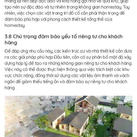
mang lại nét đẹp độc đáo và khả năng gợi nhớ về quá khứ, giúp
tạo nên sự độc đáo và tự nhiên trong không gian homestay. Tuy
nhiên, việc chọn các vật trang trí đồ cổ cần phải thận trọng để
đảm bảo phù hợp với phong cách thiết kế tổng thể của
homestay.
3.8 Chú trọng đảm bảo yếu tố riêng tư cho khách
hàng
Để đáp ứng nhu cầu này, các kiến trúc sư và nhà thiết kế cần đưa
ra các giải pháp phù hợp.Đầu tiên, cần có sự phân bổ mật độ xây
dựng hợp lý để tạo ra những không gian riêng tư cho khách hàng.
Việc này có thể được thực hiện thông qua việc tách biệt các khu
vực chức năng, đồng thời sử dụng các vật liệu âm thanh và vách
ngăn để giảm thiểu tiếng ồn và đảm bảo sự riêng tư cho khách
hàng.