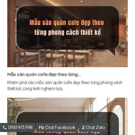
Mẫu sàn quán cafe đẹp theo từng...
Khám phá các mẫu sàn quán cafe đẹp theo từng phong cách
thiết kế, cùng kinh nghiệm lựa...
0987.413.998
Fb
Chat Facebook
Z
Chat Zalo