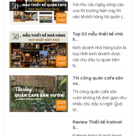
Với nhu cầu ngày càng cao
của thị trường hiện nay thì
2024
việc khách hàng tới quán c....
TH07
Top 50 mẫu thiết kế nhà
h...
Kinh doanh nhà hàng luôn là
loại hình kinh doanh được
2024
các chủ đầu tư quan tâm.
TH07
N....
Thi công quán cafe sân
vư...
Thi công quán cafe sân
vườn không hề đơn giản như
2024
nhiều chủ đầu tư nghĩ. Quá
TH07
trì....
Review Thiết kế Katinat
S...
Katinat đang là một trong