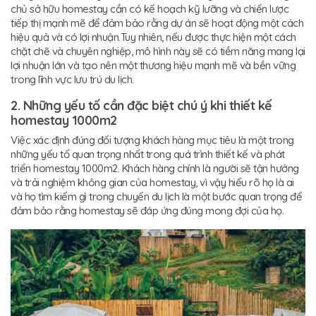
chủ sở hữu homestay cần có kế hoạch kỹ lưỡng và chiến lược
tiếp thị mạnh mẽ để đảm bảo rằng dự án sẽ hoạt động một cách
hiệu quả và có lợi nhuận.Tuy nhiên, nếu được thực hiện một cách
chặt chẽ và chuyên nghiệp, mô hình này sẽ có tiềm năng mang lại
lợi nhuận lớn và tạo nên một thương hiệu mạnh mẽ và bền vững
trong lĩnh vực lưu trú du lịch.
2. Những yếu tố cần đặc biệt chú ý khi thiết kế
homestay 1000m2
Việc xác định đúng đối tượng khách hàng mục tiêu là một trong
những yếu tố quan trọng nhất trong quá trình thiết kế và phát
triển homestay 1000m2. Khách hàng chính là người sẽ tận hưởng
và trải nghiệm không gian của homestay, vì vậy hiểu rõ họ là ai
và họ tìm kiếm gì trong chuyến du lịch là một bước quan trọng để
đảm bảo rằng homestay sẽ đáp ứng đúng mong đợi của họ.