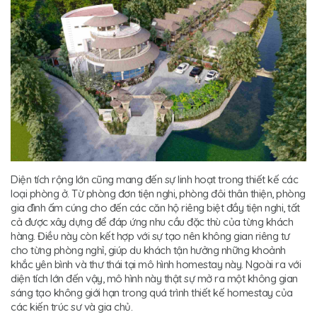
Diện tích rộng lớn cũng mang đến sự linh hoạt trong thiết kế các
loại phòng ở. Từ phòng đơn tiện nghi, phòng đôi thân thiện, phòng
gia đình ấm cúng cho đến các căn hộ riêng biệt đầy tiện nghi, tất
cả được xây dựng để đáp ứng nhu cầu đặc thù của từng khách
hàng. Điều này còn kết hợp với sự tạo nên không gian riêng tư
cho từng phòng nghỉ, giúp du khách tận hưởng những khoảnh
khắc yên bình và thư thái tại mô hình homestay này. Ngoài ra với
diện tích lớn đến vậy, mô hình này thật sự mở ra một không gian
sáng tạo không giới hạn trong quá trình thiết kế homestay của
các kiến trúc sư và gia chủ.