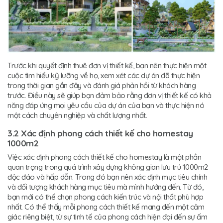
Trước khi quyết định thuê đơn vị thiết kế, bạn nên thực hiện một
cuộc tìm hiểu kỹ lưỡng về họ, xem xét các dự án đã thực hiện
trong thời gian gần đây và đánh giá phản hồi từ khách hàng
trước. Điều này sẽ giúp bạn đảm bảo rằng đơn vị thiết kế có khả
năng đáp ứng mọi yêu cầu của dự án của bạn và thực hiện nó
một cách chuyên nghiệp và chất lượng nhất.
3.2 Xác định phong cách thiết kế cho homestay
1000m2
Việc xác định phong cách thiết kế cho homestay là một phần
quan trọng trong quá trình xây dựng không gian lưu trú 1000m2
độc đáo và hấp dẫn. Trong đó bạn nên xác định mục tiêu chính
và đối tượng khách hàng mục tiêu mà mình hướng đến. Từ đó,
bạn mới có thể chọn phong cách kiến trúc và nội thất phù hợp
nhất. Có thể thấy mỗi phong cách thiết kế mang đến một cảm
giác riêng biệt, từ sự tinh tế của phong cách hiện đại đến sự ấm