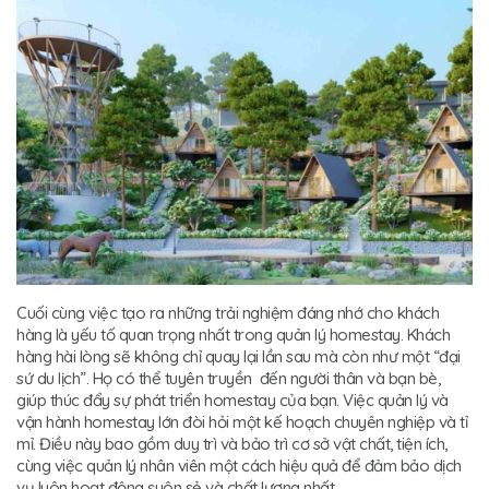
Cuối cùng việc tạo ra những trải nghiệm đáng nhớ cho khách
hàng là yếu tố quan trọng nhất trong quản lý homestay. Khách
hàng hài lòng sẽ không chỉ quay lại lần sau mà còn như một “đại
sứ du lịch”. Họ có thể tuyên truyền đến người thân và bạn bè,
giúp thúc đẩy sự phát triển homestay của bạn. Việc quản lý và
vận hành homestay lớn đòi hỏi một kế hoạch chuyên nghiệp và tỉ
mỉ. Điều này bao gồm duy trì và bảo trì cơ sở vật chất, tiện ích,
cùng việc quản lý nhân viên một cách hiệu quả để đảm bảo dịch
vụ luôn hoạt động suôn sẻ và chất lượng nhất.