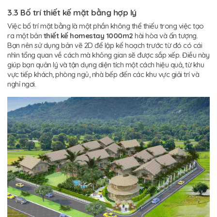
3.3 Bố trí thiết kế mặt bằng hợp lý
Việc bố trí mặt bằng là một phần không thể thiếu trong việc tạo
ra một bản
thiết kế homestay 1000m2
hài hòa và ấn tượng.
Bạn nên sử dụng bản vẽ 2D để lập kế hoạch trước từ đó có cái
nhìn tổng quan về cách mà không gian sẽ được sắp xếp. Điều này
giúp bạn quản lý và tận dụng diện tích một cách hiệu quả, từ khu
vực tiếp khách, phòng ngủ, nhà bếp đến các khu vực giải trí và
nghỉ ngơi.