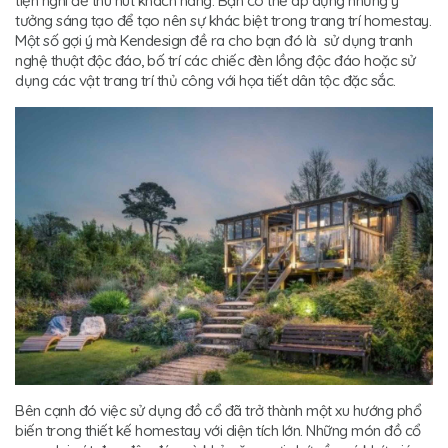
tiện nghi để thu hút khách hàng. Bạn có thể áp dụng những ý
tưởng sáng tạo để tạo nên sự khác biệt trong trang trí homestay.
Một số gợi ý mà Kendesign đề ra cho bạn đó là sử dụng tranh
nghệ thuật độc đáo, bố trí các chiếc đèn lồng độc đáo hoặc sử
dụng các vật trang trí thủ công với họa tiết dân tộc đặc sắc.
Bên cạnh đó việc sử dụng đồ cổ đã trở thành một xu hướng phổ
biến trong thiết kế homestay với diện tích lớn. Những món đồ cổ