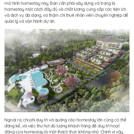
mô hình homestay này. Bạn cần phải xây dựng và trang bị
homestay một cách đầy đủ và chất lượng, cung cấp các tiện ích
và dịch vụ đa dạng, và thậm chí thuê nhân viên chuyên nghiệp để
quản lý và vận hành dự án.
Ngoài ra, chi phí duy trì và quảng cáo homestay lớn cũng có thể
đáng kể, và việc thu hút đủ lượng khách hàng để duy trì hoạt
động của homestay là một thách thức không nhỏ. Chính vì vậy,