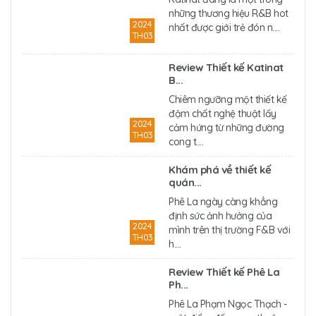
những thương hiệu R&B hot
2024
nhất được giới trẻ đón n....
TH03
Review Thiết kế Katinat
B...
Chiêm ngưỡng một thiết kế
đậm chất nghệ thuật lấy
2024
cảm hứng từ những đường
TH03
cong t....
Khám phá về thiết kế
quán...
Phê La ngày càng khẳng
định sức ảnh hưởng của
2024
mình trên thị trường F&B với
TH03
h....
Review Thiết kế Phê La
Ph...
Phê La Phạm Ngọc Thạch -