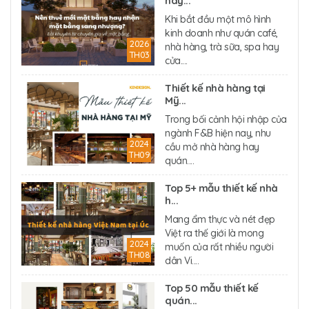
hay...
Khi bắt đầu một mô hình
kinh doanh như quán café,
2026
nhà hàng, trà sữa, spa hay
TH03
cửa....
Thiết kế nhà hàng tại
Mỹ...
Trong bối cảnh hội nhập của
ngành F&B hiện nay, nhu
2024
cầu mở nhà hàng hay
TH09
quán....
Top 5+ mẫu thiết kế nhà
h...
Mang ẩm thực và nét đẹp
Việt ra thế giới là mong
2024
muốn của rất nhiều người
TH08
dân Vi....
Top 50 mẫu thiết kế
quán...