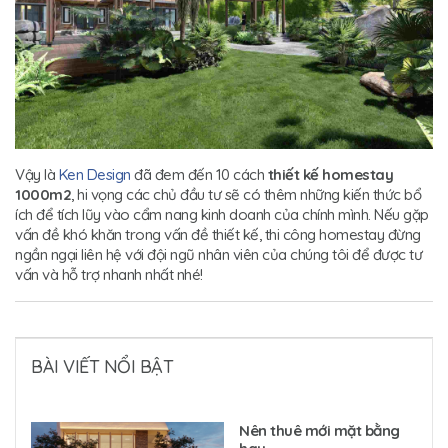
Vậy là
Ken Design
đã đem đến 10 cách
thiết kế homestay
1000m2
, hi vọng các chủ đầu tư sẽ có thêm những kiến thức bổ
ích để tích lũy vào cẩm nang kinh doanh của chính mình. Nếu gặp
vấn đề khó khăn trong vấn đề thiết kế, thi công homestay đừng
ngần ngại liên hệ với đội ngũ nhân viên của chúng tôi để được tư
vấn và hỗ trợ nhanh nhất nhé!
BÀI VIẾT NỔI BẬT
Nên thuê mới mặt bằng