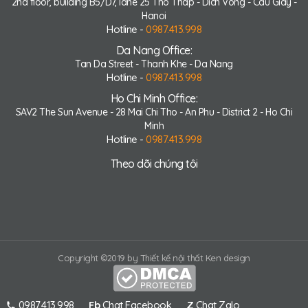
2nd floor, building B5/D7, lane 25 Tho Thap - Dich Vong - Cau Giay -
Hanoi
Hotline -
0987.413.998
Da Nang Office:
Tan Da Street - Thanh Khe - Da Nang
Hotline -
0987.413.998
Ho Chi Minh Office:
SAV2 The Sun Avenue - 28 Mai Chi Tho - An Phu - District 2 - Ho Chi
Minh
Hotline -
0987.413.998
Theo dõi chúng tôi
Copyright ©2019 by Thiết kế nội thất Ken design
0987.413.998
Fb
Chat Facebook
Z
Chat Zalo