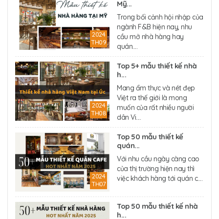
Mỹ...
Trong bối cảnh hội nhập của
ngành F&B hiện nay, nhu
2024
cầu mở nhà hàng hay
TH09
quán....
Top 5+ mẫu thiết kế nhà
h...
Mang ẩm thực và nét đẹp
Việt ra thế giới là mong
2024
muốn của rất nhiều người
TH08
dân Vi....
Top 50 mẫu thiết kế
quán...
Với nhu cầu ngày càng cao
của thị trường hiện nay thì
2024
việc khách hàng tới quán c....
TH07
Top 50 mẫu thiết kế nhà
h...