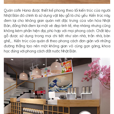
Quán cafe Hana được thiết kế phong theo lối kiến trúc của người
Nhật Bản đó chính là sử dụng vật liệu gỗ là chủ yếu. Kiến trúc này
đem lại cho không gian quán nét đặc trưng của văn hóa Nhật
Bản, đồng thời đem lại một vẻ đẹp tinh tế, nhẹ nhàng nhưng cũng
không kém phần hiện đại, phù hợp với mọi phong cách. Chất liệu
gỗ được sử dụng trong mọi chi tiết như sàn nhà, trần nhà, bàn
ghế,… Kiến trúc của quán đi theo phong cách đơn giản với những
đường thẳng tạo nên một không gian vô cùng gọn gàng, khoa
học đúng với phong cách đất nước Nhật Bản.