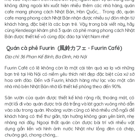
không đứng ngoài khi xuất hiện nhiều thêm các nhà hàng, quán
cafe mang phong cách Nhật Bản, Hàn Quốc,… Trong đó, quán
cafe mang phong cách Nhật Bản nhận được nhiều sự đón nhận từ
khách hàng, đặc biệt là các bạn trẻ. Vậy trong bài viết này, hãy
cùng Kendesign khám phá 3 quán cà phê mang phong cách Nhật
Bản được thiết kế vô cùng độc đáo tại Việt Nam nhé!
Quán cà phê Fuurin (風鈴カフェ - Fuurin Café)
Địa chỉ: 36 Phan Kế Bính, Ba Đình, Hà Nội
Fuurin Café có lẽ không còn là một cái tên quá xa lạ với những
bạn trẻ tại Hà Nội có niềm yêu thích nét đẹp đặc biệt của xứ sở
hoa anh đào. Đến với Fuurin, khách hàng như lạc vào một căn
nhà nhỏ bên Nhật Bản nhờ lối thiết kế phỏng theo đến 90%.
Sân vườn của quán được thiết kế khá rộng rãi, thoáng mát, có
một lối đi vào quán được trải đá trắng và lát gạch vuông nhỏ dẫn
vào sâu trong quán. Khoảng vườn cũng có khá nhiều chỗ ngồi để
khách hàng có thể thư giãn, tận hưởng không gian yên bình, nhẹ
nhàng nơi đây. Ngoại thất quán còn được bài trí với nhiều vật
dụng gắn liền với hình ảnh nước Nhật như lồng đèn cá chép,
chuông gió, chong chóng,…