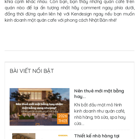
khía cạnh khác nhau. Còn bạn, bạn thấy những quán café trên
quán nào để lại ấn tượng nhất hãy comment ngay phía dưới,
đồng thời đừng quên liên hệ với Kendesign ngay nếu bạn muốn
kinh doanh một quán cafe với phong cách Nhật Bản nhé!
BÀI VIẾT NỔI BẬT
Nên thuê mới mặt bằng
hay...
Khi bắt đầu một mô hình
kinh doanh như quán café,
2026
nhà hàng, trà sữa, spa hay
TH03
cửa....
Thiết kế nhà hàng tại