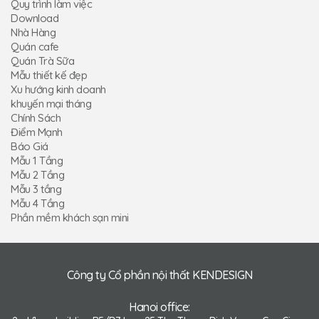
Quy trình làm việc
Download
Nhà Hàng
Quán cafe
Quán Trà Sữa
Mẫu thiết kế đẹp
Xu hướng kinh doanh
khuyến mại tháng
Chính Sách
Điểm Mạnh
Báo Giá
Mẫu 1 Tầng
Mẫu 2 Tầng
Mẫu 3 tầng
Mẫu 4 Tầng
Phần mềm khách sạn mini
Công ty Cổ phần nội thất KENDESIGN
Hanoi office: