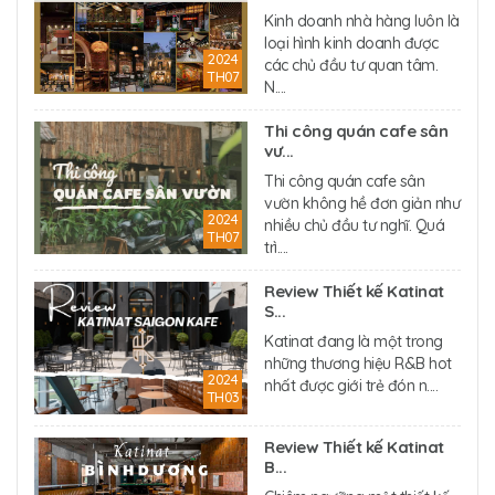
Kinh doanh nhà hàng luôn là
loại hình kinh doanh được
2024
các chủ đầu tư quan tâm.
TH07
N....
Thi công quán cafe sân
vư...
Thi công quán cafe sân
vườn không hề đơn giản như
2024
nhiều chủ đầu tư nghĩ. Quá
TH07
trì....
Review Thiết kế Katinat
S...
Katinat đang là một trong
những thương hiệu R&B hot
2024
nhất được giới trẻ đón n....
TH03
Review Thiết kế Katinat
B...