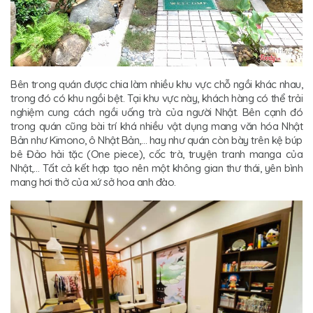
Bên trong quán được chia làm nhiều khu vực chỗ ngồi khác nhau,
trong đó có khu ngồi bệt. Tại khu vực này, khách hàng có thể trải
nghiệm cung cách ngồi uống trà của người Nhật. Bên cạnh đó
trong quán cũng bài trí khá nhiều vật dụng mang văn hóa Nhật
Bản như Kimono, ô Nhật Bản,… hay như quán còn bày trên kệ búp
bê Đảo hải tặc (One piece), cốc trà, truyện tranh manga của
Nhật,… Tất cả kết hợp tạo nên một không gian thư thái, yên bình
mang hơi thở của xứ sở hoa anh đào.