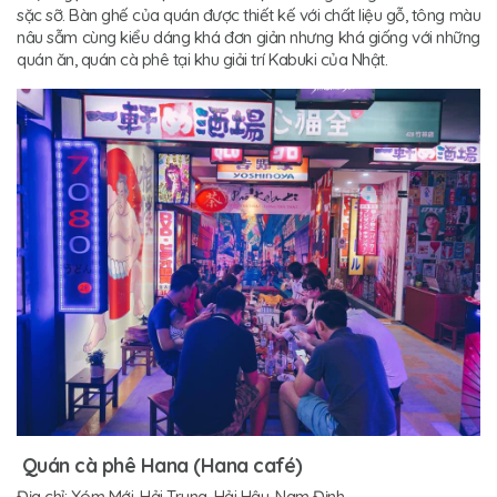
sặc sỡ. Bàn ghế của quán được thiết kế với chất liệu gỗ, tông màu
nâu sẫm cùng kiểu dáng khá đơn giản nhưng khá giống với những
quán ăn, quán cà phê tại khu giải trí Kabuki của Nhật.
Quán cà phê Hana (Hana café)
Địa chỉ: Xóm Mới, Hải Trung, Hải Hậu, Nam Định