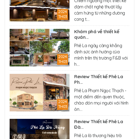
Chiêm ngưỡng một thiết kế
đậm chất nghệ thuật lấy
2024
cảm hứng từ những đường
TH03
cong t....
Khám phá về thiết kế
quán...
Phê La ngày càng khẳng
định sức ảnh hưởng của
2024
mình trên thị trường F&B với
TH03
h....
Review Thiết kế Phê La
Ph...
Phê La Phạm Ngọc Thạch -
một điểm đến quen thuộc,
2024
chào đón mọi người với hình
TH03
ản....
Review Thiết kế Phê La
Đà...
Phê La là thương hiệu trà