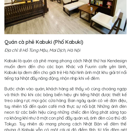
Quán cà phê Kabuki (Phố Kabuki)
Địa chỉ: 8 Hồ Tùng Mậu, Mai Dịch, Hà Nội
Kabuki là quán cà phê mang phong cách Nhật thứ hai Kendesign
muốn đem đến cho các bạn. Khác với Fuurin cafe yên bình,
Kabuki lại đem đến cho giới trẻ Hà Nội hình ảnh một khu giải trí nổi
tiếng tại Nhật đầy năng động, nhộn nhịp khi về đêm.
Bước chân vào quán, khách hàng sẽ thấy vô cùng choáng ngợp
và thích thú khi các bảng biển hiệu ghi tiếng Nhật được thiết kế
treo sáng rực mọi góc cửa hàng. Ban ngày quán có vẻ đơn điệu,
tuy nhiên tối đến quán café mới thực sự nổi bật. Những ánh đèn
neon từ các biển hiệu cùng những chiếc đèn lồng phát sáng tạo
ra không khí như ở một con phố đầy quán xá, ánh đèn của thủ đô
Tokyo. Tuy nhiên dù mang phong cách Nhật Bản về đêm thế
nhưng ở Kabuki vẫn có một cái gì đó điềm tĩnh, từ tốn đậm nét