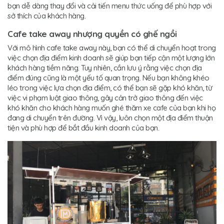
bạn dễ dàng thay đổi và cải tiến menu thức uống để phù hợp với
sở thích của khách hàng.
Cafe take away nhượng quyền có ghế ngồi
Với mô hình cafe take away này, bạn có thể di chuyển hoạt trong
việc chọn địa điểm kinh doanh sẽ giúp bạn tiếp cận một lượng lớn
khách hàng tiềm năng. Tuy nhiên, cần lưu ý rằng việc chọn địa
điểm đúng cũng là một yếu tố quan trọng. Nếu bạn không khéo
léo trong việc lựa chọn địa điểm, có thể bạn sẽ gặp khó khăn, từ
việc vi phạm luật giao thông, gây cản trở giao thông đến việc
khó khăn cho khách hàng muốn ghé thăm xe cafe của bạn khi họ
đang di chuyển trên đường. Vì vậy, luôn chọn một địa điểm thuận
tiện và phù hợp để bắt đầu kinh doanh của bạn.