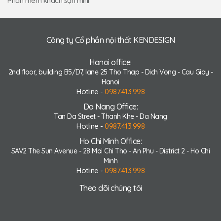
Phần mềm khách sạn mini
Công ty Cổ phần nội thất KENDESIGN
Hanoi office:
2nd floor, building B5/D7, lane 25 Tho Thap - Dich Vong - Cau Giay -
Hanoi
Hotline -
0987.413.998
Da Nang Office:
Tan Da Street - Thanh Khe - Da Nang
Hotline -
0987.413.998
Ho Chi Minh Office:
SAV2 The Sun Avenue - 28 Mai Chi Tho - An Phu - District 2 - Ho Chi
Minh
Hotline -
0987.413.998
Theo dõi chúng tôi