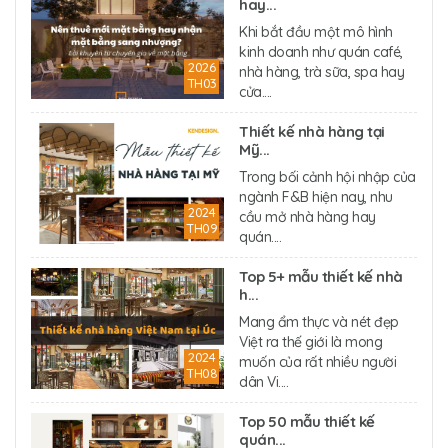
hay...
Khi bắt đầu một mô hình
kinh doanh như quán café,
2026
nhà hàng, trà sữa, spa hay
TH03
cửa....
Thiết kế nhà hàng tại
Mỹ...
Trong bối cảnh hội nhập của
ngành F&B hiện nay, nhu
2024
cầu mở nhà hàng hay
TH09
quán....
Top 5+ mẫu thiết kế nhà
h...
Mang ẩm thực và nét đẹp
Việt ra thế giới là mong
2024
muốn của rất nhiều người
TH08
dân Vi....
Top 50 mẫu thiết kế
quán...