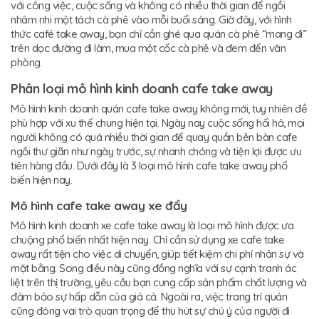
với công việc, cuộc sống và không có nhiều thời gian để ngồi
nhâm nhi một tách cà phê vào mỗi buổi sáng. Giờ đây, với hình
thức café take away, bạn chỉ cần ghé qua quán cà phê “mang đi”
trên dọc đường đi làm, mua một cốc cà phê và đem đến văn
phòng.
Phân loại mô hình kinh doanh cafe take away
Mô hình kinh doanh quán cafe take away không mới, tuy nhiên đề
phù hợp với xu thế chung hiện tại. Ngày nay cuộc sống hối hả, mọi
người không có quá nhiều thời gian để quay quần bên bàn cafe
ngồi thư giãn như ngày trước, sự nhanh chóng và tiện lợi được ưu
tiên hàng đầu. Dưới đây là 3 loại mô hình cafe take away phổ
biến hiện nay.
Mô hình cafe take away xe đẩy
Mô hình kinh doanh xe cafe take away là loại mô hình được ưa
chuộng phổ biến nhất hiện nay. Chỉ cần sử dụng xe cafe take
away rất tiện cho việc di chuyển, giúp tiết kiệm chi phí nhân sự và
mặt bằng. Song điều này cũng đồng nghĩa với sự cạnh tranh ác
liệt trên thị trường, yêu cầu bạn cung cấp sản phẩm chất lượng và
đảm bảo sự hấp dẫn của giá cả. Ngoài ra, việc trang trí quán
cũng đóng vai trò quan trọng để thu hút sự chú ý của người đi