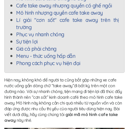
Cafe take away nhượng quyền có ghế ngồi
Mô hình nhượng quyền cafe take away
Lí giải "cơn sốt" cafe take away trên thị
trường
Phục vụ nhanh chóng
Sự tiện lợi
Giá cả phải chăng
Menu - thức uống hấp dẫn
Phong cách phục vụ hiện đại
Hiện nay, không khó để người ta cũng bắt gặp những xe cafe
nước uống gắn dòng chữ “take away”đi bất kỳ trên một con
đường nào. Với sự nhanh chóng, tiện mang đi tiện lợi đã thúc đẩy
hình thành nên “cơn sốt” kinh doanh café theo mô hình cafe take
away. Mô hình này không cần chi quá nhiều từ nguồn vốn và còn
đáp ứng được nhu cầu thị yếu của người tiêu dùng hiện nay. Bài
viết dưới đây, hãy cùng chúng tôi
giải mã mô hình cafe take
away
này nhé.