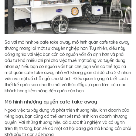
So với mô hình xe cafe take away, mô hình quán cafe take away
thường mang lại một sự chuyên nghiệp hơn. Tuy nhiên, điều này
đồng nghĩa với việc bạn cần có nguồn vốn ổn định hơn và phải
đầu tư khá nhiều chi phí cho việc thuê mặt bằng và tuyển dụng
nhân sự. Nếu bạn có nguồn vốn hạn chế, bạn vẫn có thể tạo ra
một quán cafe take away nhỏ với không gian chỉ đủ cho 2-3 nhân
viên và một số chỗ ngồi cho khách. Điều quan trọng là biết cách
thiết kế quán sao cho thu hút và thúc đẩy sự quan tâm của các
khách hàng tiềm năng đến quán của bạn.
Mô hình nhượng quyền cafe take away
Ngoài việc tự xây dựng và phát triển thương hiệu kinh doanh của
riêng bạn, bạn cũng có thể xem xét mô hình kinh doanh nhượng
quyền. Với những thương hiệu đã được thử nghiệm và có uy tín
trên thị trường, bạn sẽ có một cơ hội đáng giá mà không cần phải
khởi đầu từ con số không.