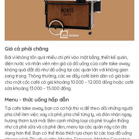
Giá cả phải chăng
Bởi vì không tốn quá nhiều chi phí vào mặt bằng, thiết kế quán,
điện nước và nhân viên nên giá cả đồ uống của cafe take away
không quá đắt đỏ như đồ uống tại các quán lớn với không gian
sang trọng. Thông thường, các xe đẩy café bình dân có giá bán
cho một cốc café có giá khoảng 10.000 – 12.000 đồng hoặc café
sữa khoảng 13.000 – 15.000 đồng.
Menu - thức uống hấp dẫn
Tại cafe take away, bạn có cơ hội thú vị để theo dõi những người
pha chế làm việc: xay cà phê, pha chế từng ly, và đón nhận ngay
hương thơm tươi mới. Bên cạnh những loại cà phê truyền thống
như cà phê sữa và cà phê đen, menu tại các quán này còn đa
dạng hơn thế. Bạn có thể thỏa thích lựa chọn từ các loại đồ uống