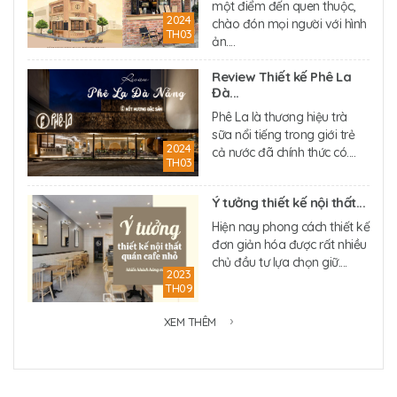
một điểm đến quen thuộc,
2024
chào đón mọi người với hình
TH03
ản....
Review Thiết kế Phê La
Đà...
Phê La là thương hiệu trà
sữa nổi tiếng trong giới trẻ
2024
cả nước đã chính thức có....
TH03
Ý tưởng thiết kế nội thất...
Hiện nay phong cách thiết kế
đơn giản hóa được rất nhiều
chủ đầu tư lựa chọn giữ....
2023
TH09
XEM THÊM