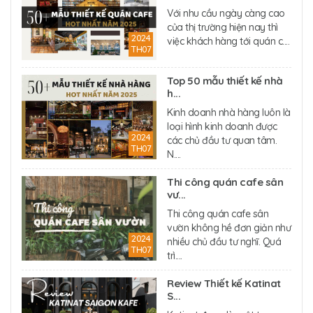
Với nhu cầu ngày càng cao
của thị trường hiện nay thì
2024
việc khách hàng tới quán c....
TH07
Top 50 mẫu thiết kế nhà
h...
Kinh doanh nhà hàng luôn là
loại hình kinh doanh được
2024
các chủ đầu tư quan tâm.
TH07
N....
Thi công quán cafe sân
vư...
Thi công quán cafe sân
vườn không hề đơn giản như
2024
nhiều chủ đầu tư nghĩ. Quá
TH07
trì....
Review Thiết kế Katinat
S...