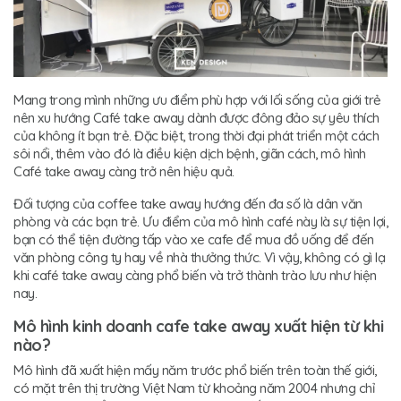
Mang trong mình những ưu điểm phù hợp với lối sống của giới trẻ
nên xu hướng Café take away dành được đông đảo sự yêu thích
của không ít bạn trẻ. Đặc biệt, trong thời đại phát triển một cách
sôi nổi, thêm vào đó là điều kiện dịch bệnh, giãn cách, mô hình
Café take away càng trở nên hiệu quả.
Đối tượng của coffee take away hướng đến đa số là dân văn
phòng và các bạn trẻ. Ưu điểm của mô hình café này là sự tiện lợi,
bạn có thể tiện đường tấp vào xe cafe để mua đồ uống để đến
văn phòng công ty hay về nhà thưởng thức. Vì vậy, không có gì lạ
khi café take away càng phổ biến và trở thành trào lưu như hiện
nay.
Mô hình kinh doanh cafe take away xuất hiện từ khi
nào?
Mô hình đã xuất hiện mấy năm trước phổ biến trên toàn thế giới,
có mặt trên thị trường Việt Nam từ khoảng năm 2004 nhưng chỉ