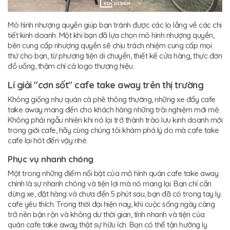
Mô hình nhượng quyền giúp bạn tránh được các lo lắng về các chi
tiết kinh doanh. Một khi bạn đã lựa chọn mô hình nhượng quyền,
bên cung cấp nhượng quyền sẽ chịu trách nhiệm cung cấp mọi
thứ cho bạn, từ phương tiện di chuyển, thiết kế cửa hàng, thực đơn
đồ uống, thậm chí cả logo thương hiệu.
Lí giải "cơn sốt" cafe take away trên thị trường
Không giống như quán cà phê thông thường, những xe đẩy cafe
take away mang đến cho khách hàng những trải nghiệm mới mẻ.
Không phải ngẫu nhiên khi nó lại trở thành trào lưu kinh doanh mới
trong giới cafe, hãy cùng chúng tôi khám phá lý do mà cafe take
cafe lại hót đến vậy nhé.
Phục vụ nhanh chóng
Một trong những điểm nổi bật của mô hình quán cafe take away
chính là sự nhanh chóng và tiện lợi mà nó mang lại. Bạn chỉ cần
dừng xe, đặt hàng và chưa đến 5 phút sau, bạn đã có trong tay ly
cafe yêu thích. Trong thời đại hiện nay, khi cuộc sống ngày càng
trở nên bận rộn và không dư thời gian, tính nhanh và tiện của
quán cafe take away thật sự hữu ích. Bạn có thể tận hưởng ly