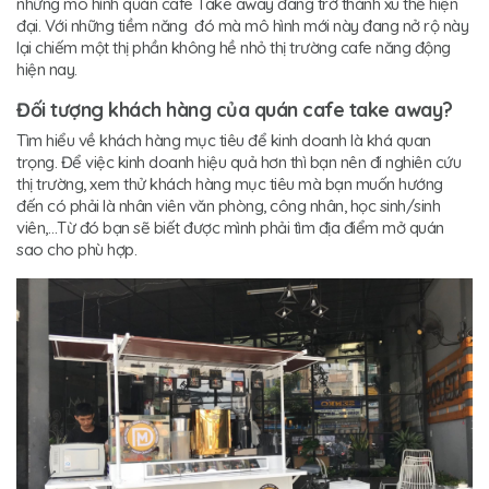
những mô hình quán cafe Take away đang trở thành xu thế hiện
đại. Với những tiềm năng đó mà mô hình mới này đang nở rộ này
lại chiếm một thị phần không hề nhỏ thị trường cafe năng động
hiện nay.
Đối tượng khách hàng của quán cafe take away?
Tìm hiểu về khách hàng mục tiêu để kinh doanh là khá quan
trọng. Để việc kinh doanh hiệu quả hơn thì bạn nên đi nghiên cứu
thị trường, xem thử khách hàng mục tiêu mà bạn muốn hướng
đến có phải là nhân viên văn phòng, công nhân, học sinh/sinh
viên,…Từ đó bạn sẽ biết được mình phải tìm địa điểm mở quán
sao cho phù hợp.