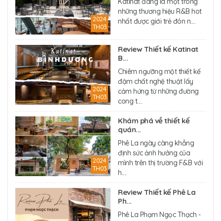
Katinat đang là một trong
những thương hiệu R&B hot
2024
nhất được giới trẻ đón n....
TH03
Review Thiết kế Katinat
B...
Chiêm ngưỡng một thiết kế
đậm chất nghệ thuật lấy
2024
cảm hứng từ những đường
TH03
cong t....
Khám phá về thiết kế
quán...
Phê La ngày càng khẳng
định sức ảnh hưởng của
2024
mình trên thị trường F&B với
TH03
h....
Review Thiết kế Phê La
Ph...
Phê La Phạm Ngọc Thạch -