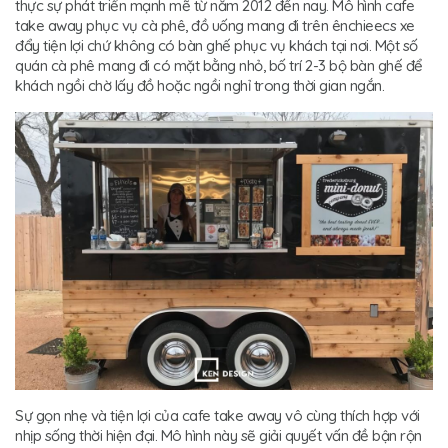
thực sự phát triển mạnh mẽ từ năm 2012 đến nay. Mô hình cafe
take away phục vụ cà phê, đồ uống mang đi trên ênchieecs xe
đẩy tiện lợi chứ không có bàn ghế phục vụ khách tại nơi. Một số
quán cà phê mang đi có mặt bằng nhỏ, bố trí 2-3 bộ bàn ghế để
khách ngồi chờ lấy đồ hoặc ngồi nghỉ trong thời gian ngắn.
Sự gọn nhẹ và tiện lợi của cafe take away vô cùng thích hợp với
nhịp sống thời hiện đại. Mô hình này sẽ giải quyết vấn đề bận rộn