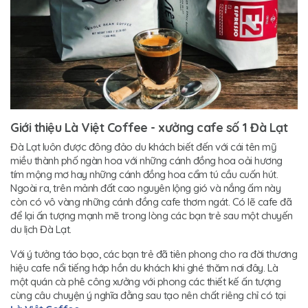
Giới thiệu Là Việt Coffee - xưởng cafe số 1 Đà Lạt
Đà Lạt luôn được đông đảo du khách biết đến với cái tên mỹ
miều thành phố ngàn hoa với những cánh đồng hoa oải hương
tím mộng mơ hay những cánh đồng hoa cẩm tú cầu cuốn hút.
Ngoài ra, trên mảnh đất cao nguyên lộng gió và nắng ấm này
còn có vô vàng những cánh đồng cafe thơm ngát. Có lẽ cafe đã
để lại ấn tượng mạnh mẽ trong lòng các bạn trẻ sau một chuyến
du lịch Đà Lạt.
Với ý tưởng táo bạo, các bạn trẻ đã tiên phong cho ra đời thương
hiệu cafe nổi tiếng hớp hồn du khách khi ghé thăm nơi đây. Là
một quán cà phê công xưởng với phong các thiết kế ấn tượng
cùng câu chuyện ý nghĩa đằng sau tạo nên chất riêng chỉ có tại