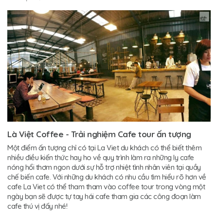
Là Việt Coffee - Trải nghiệm Cafe tour ấn tượng
Một điểm ấn tượng chỉ có tại La Viet du khách có thể biết thêm
nhiều điều kiến thức hay ho về quy trình làm ra những ly cafe
nóng hổi thơm ngon dưới sự hỗ trợ nhiệt tình nhân viên tại quầy
chế biến cafe. Với những du khách có nhu cầu tìm hiểu rõ hơn về
cafe La Viet có thể tham tham vào coffee tour trong vòng một
ngày bạn sẽ được tự tay hái cafe tham gia các công đoạn làm
cafe thú vị đấy nhé!