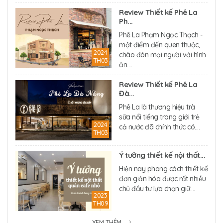
Review Thiết kế Phê La
Ph...
Phê La Phạm Ngọc Thạch -
một điểm đến quen thuộc,
2024
chào đón mọi người với hình
TH03
ản....
Review Thiết kế Phê La
Đà...
Phê La là thương hiệu trà
sữa nổi tiếng trong giới trẻ
2024
cả nước đã chính thức có....
TH03
Ý tưởng thiết kế nội thất...
Hiện nay phong cách thiết kế
đơn giản hóa được rất nhiều
chủ đầu tư lựa chọn giữ....
2023
TH09
XEM THÊM