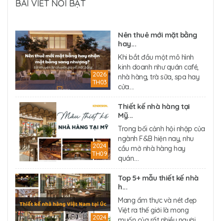
BÀI VIẾT NỔI BẬT
Nên thuê mới mặt bằng
hay...
Khi bắt đầu một mô hình
kinh doanh như quán café,
2026
nhà hàng, trà sữa, spa hay
TH03
cửa....
Thiết kế nhà hàng tại
Mỹ...
Trong bối cảnh hội nhập của
ngành F&B hiện nay, nhu
2024
cầu mở nhà hàng hay
TH09
quán....
Top 5+ mẫu thiết kế nhà
h...
Mang ẩm thực và nét đẹp
Việt ra thế giới là mong
2024
muốn của rất nhiều người