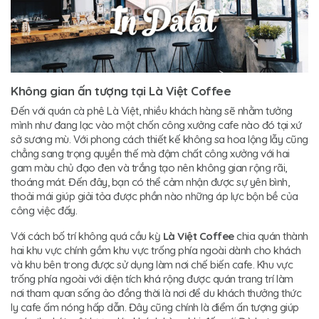
Không gian ấn tượng tại Là Việt Coffee
Đến với quán cà phê Là Việt, nhiều khách hàng sẽ nhằm tưởng
mình như đang lạc vào một chốn công xưởng cafe nào đó tại xứ
sở sương mù. Với phong cách thiết kế không sa hoa lộng lẫy cũng
chẳng sang trọng quyền thế mà đậm chất công xưởng với hai
gam màu chủ đạo đen và trắng tạo nên không gian rộng rãi,
thoáng mát. Đến đây, bạn có thể cảm nhận được sự yên bình,
thoải mái giúp giải tỏa được phần nào những áp lực bộn bề của
công việc đấy.
Với cách bố trí không quá cầu kỳ
Là Việt Coffee
chia quán thành
hai khu vực chính gồm khu vực trống phía ngoài dành cho khách
và khu bên trong được sử dụng làm nơi chế biến cafe. Khu vực
trống phía ngoài với diện tích khá rộng được quán trang trí làm
nơi tham quan sống ảo đồng thời là nơi để du khách thưởng thức
ly cafe ấm nóng hấp dẫn. Đây cũng chính là điểm ấn tượng giúp