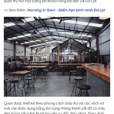
quán thu hút một lượng lớn khách hàng khi đến với Đà Lạt.
>> Xem thêm:
Morning in Town - Điểm hẹn bình minh Đà Lạt
Quán được thiết kế theo phong cách châu Âu với các vách và
mái che được dựng bằng tôn cùng những thanh sắt đỡ có màu
đen trông rất nghệ thuật tạo nên sự độc đáo riêng. Theo đuổi