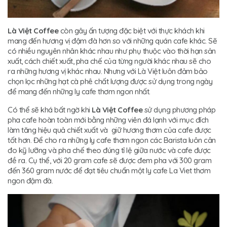
Là Việt Coffee
còn gây ấn tượng đặc biệt với thực khách khi
mang đến hương vị đậm đà hơn so với những quán cafe khác. Sẽ
có nhiều nguyên nhân khác nhau như phụ thuộc vào thời hạn sản
xuất, cách chiết xuất, pha chế của từng người khác nhau sẽ cho
ra những hương vị khác nhau. Nhưng với Là Việt luôn đảm bảo
chọn lọc những hạt cà phê chất lượng được sử dụng trong ngày
để mang đến những ly cafe thơm ngon nhất.
Có thể sẽ khá bất ngờ khi
Là Việt Coffee
sử dụng phương pháp
pha cafe hoàn toàn mới bằng những viên đá lạnh với mục đích
làm tăng hiệu quả chiết xuất và giữ hương thơm của cafe được
tốt hơn. Để cho ra những ly cafe thơm ngon các Barista luôn cân
đo kỹ lưỡng và pha chế theo đúng tỉ lệ giữa nước và cafe được
đề ra. Cụ thể, với 20 gram cafe sẽ được đem pha với 300 gram
đến 360 gram nước để đạt tiêu chuẩn một ly cafe La Viet thơm
ngon đậm đà.