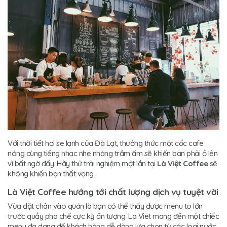
Với thời tiết hơi se lạnh của Đà Lạt, thưởng thức một cốc cafe
nóng cùng tiếng nhạc nhẹ nhàng trầm ấm sẽ khiến bạn phải ồ lên
vì bất ngờ đấy. Hãy thử trải nghiệm một lần tại
Là Việt Coffee
sẽ
không khiến bạn thất vọng.
Là Việt Coffee hướng tới chất lượng dịch vụ tuyệt vời
Vừa đặt chân vào quán là bạn có thể thấy được menu to lớn
trước quầy pha chế cực kỳ ấn tượng. La Viet mang đến một chiếc
menu đa dạng để khách hàng dễ dàng lựa chọn từ các loại nước