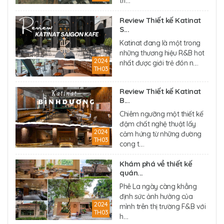
trì....
Review Thiết kế Katinat
S...
Katinat đang là một trong
những thương hiệu R&B hot
2024
nhất được giới trẻ đón n....
TH03
Review Thiết kế Katinat
B...
Chiêm ngưỡng một thiết kế
đậm chất nghệ thuật lấy
2024
cảm hứng từ những đường
TH03
cong t....
Khám phá về thiết kế
quán...
Phê La ngày càng khẳng
định sức ảnh hưởng của
2024
mình trên thị trường F&B với
TH03
h....