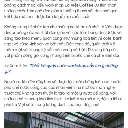
phóng cách theo kiểu workshop
Là Việt Coffee
ưu tiên chọn
những chiếc bàn ghế đơn giản từ những thanh sắt đen nhỏ gọn
kết hợp mặt bàn được làm từ gỗ mịn chắc chắn.
Không trang trí phức tạp như những nơi khác cà phê Là Việt được
decor bằng các nội thất đơn giản với các tấm bảng đen được vẽ
sáng tạo theo menu quán cũng như những họa tiết về cafe, bánh
ngọt vô cùng xinh xắn và bắt mắt. Bên cạnh đó, quán thiết kế
thêm một vài khung kệ sắt màu vàng nổi bật để trưng bày các
vật phẩm đóng gói cùng những thiết bị pha chế cà phê hiện đại.
>> Xem thêm
Thiết kế quán cafe workshop cần lưu ý những
gì?
Ngoài ra, khi đến đây bạn sẽ được tận mắt chứng kiến các bước
pha chế nước uống của các nhân viên như một bộ môn nghệ
thuật chứ không đơn thuần là tạo ra một ly nước để uống. Với
những khách hàng khó tính thích tìm kiếm sự mới mẻ, độc lạ thì cà
phê Là Việt sẽ là nơi lý tưởng dành cho bạn đấy nhé!