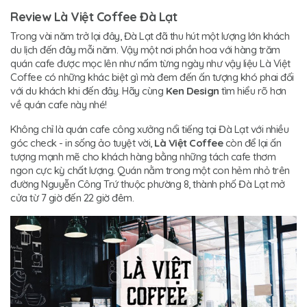
Review Là Việt Coffee Đà Lạt
Trong vài năm trở lại đây, Đà Lạt đã thu hút một lượng lớn khách
du lịch đến đây mỗi năm. Vậy một nơi phồn hoa với hàng trăm
quán cafe được mọc lên như nấm từng ngày như vậy liệu Là Việt
Coffee có những khác biệt gì mà đem đến ấn tượng khó phai đối
với du khách khi đến đây. Hãy cùng
Ken Design
tìm hiểu rõ hơn
về quán cafe này nhé!
Không chỉ là quán cafe công xưởng nổi tiếng tại Đà Lạt với nhiều
góc check - in sống ảo tuyệt vời,
Là Việt Coffee
còn để lại ấn
tượng mạnh mẽ cho khách hàng bằng những tách cafe thơm
ngon cực kỳ chất lượng. Quán nằm trong một con hẻm nhỏ trên
đường Nguyễn Công Trứ thuộc phường 8, thành phố Đà Lạt mở
cửa từ 7 giờ đến 22 giờ đêm.