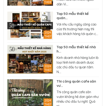
TH08
dân Vi....
Top 50 mẫu thiết kế
quán...
Với nhu cầu ngày càng cao
của thị trường hiện nay thì
2024
việc khách hàng tới quán c....
TH07
Top 50 mẫu thiết kế nhà
h...
Kinh doanh nhà hàng luôn là
loại hình kinh doanh được
2024
các chủ đầu tư quan tâm.
TH07
N....
Thi công quán cafe sân
vư...
Thi công quán cafe sân
vườn không hề đơn giản như
2024
nhiều chủ đầu tư nghĩ. Quá
TH07