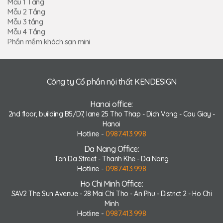
Mẫu 1 Tầng
Mẫu 2 Tầng
Mẫu 3 tầng
Mẫu 4 Tầng
Phần mềm khách sạn mini
Công ty Cổ phần nội thất KENDESIGN
Hanoi office:
2nd floor, building B5/D7, lane 25 Tho Thap - Dich Vong - Cau Giay -
Hanoi
Hotline -
0987.413.998
Da Nang Office:
Tan Da Street - Thanh Khe - Da Nang
Hotline -
0987.413.998
Ho Chi Minh Office:
SAV2 The Sun Avenue - 28 Mai Chi Tho - An Phu - District 2 - Ho Chi
Minh
Hotline -
0987.413.998