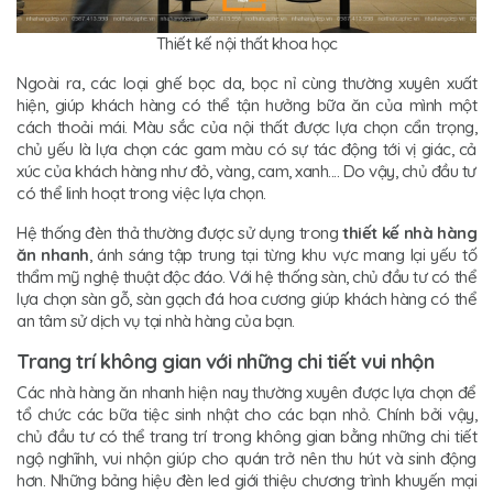
Thiết kế nội thất khoa học
Ngoài ra, các loại ghế bọc da, bọc nỉ cùng thường xuyên xuất
hiện, giúp khách hàng có thể tận hưởng bữa ăn của mình một
cách thoải mái. Màu sắc của nội thất được lựa chọn cẩn trọng,
chủ yếu là lựa chọn các gam màu có sự tác động tới vị giác, cả
xúc của khách hàng như đỏ, vàng, cam, xanh.... Do vậy, chủ đầu tư
có thể linh hoạt trong việc lựa chọn.
Hệ thống đèn thả thường được sử dụng trong
thiết kế nhà hàng
ăn nhanh
, ánh sáng tập trung tại từng khu vực mang lại yếu tố
thẩm mỹ nghệ thuật độc đáo. Với hệ thống sàn, chủ đầu tư có thể
lựa chọn sàn gỗ, sàn gạch đá hoa cương giúp khách hàng có thể
an tâm sử dịch vụ tại nhà hàng của bạn.
Trang trí không gian với những chi tiết vui nhộn
Các nhà hàng ăn nhanh hiện nay thường xuyên được lựa chọn để
tổ chức các bữa tiệc sinh nhật cho các bạn nhỏ. Chính bởi vậy,
chủ đầu tư có thể trang trí trong không gian bằng những chi tiết
ngộ nghĩnh, vui nhộn giúp cho quán trở nên thu hút và sinh động
hơn. Những bảng hiệu đèn led giới thiệu chương trình khuyến mại