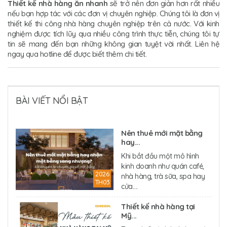
T
hiết kế nhà hàng ăn nhanh
sẽ trở nên đơn giản hơn rất nhiều
nếu bạn hợp tác với các đơn vị chuyên nghiệp. Chúng tôi là đơn vị
thiết kế thi công nhà hàng chuyên nghiệp trên cả nước. Với kinh
nghiệm được tích lũy qua nhiều công trình thực tiễn, chúng tôi tự
tin sẽ mang đến bạn những không gian tuyệt vời nhất. Liên hệ
ngay qua hotline để được biết thêm chi tiết.
BÀI VIẾT NỔI BẬT
Nên thuê mới mặt bằng
hay...
Khi bắt đầu một mô hình
kinh doanh như quán café,
2026
nhà hàng, trà sữa, spa hay
TH03
cửa....
Thiết kế nhà hàng tại
Mỹ...