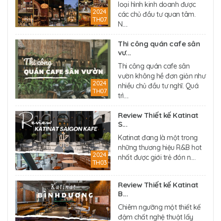
loại hình kinh doanh được
2024
các chủ đầu tư quan tâm.
TH07
N....
Thi công quán cafe sân
vư...
Thi công quán cafe sân
vườn không hề đơn giản như
2024
nhiều chủ đầu tư nghĩ. Quá
TH07
trì....
Review Thiết kế Katinat
S...
Katinat đang là một trong
những thương hiệu R&B hot
2024
nhất được giới trẻ đón n....
TH03
Review Thiết kế Katinat
B...
Chiêm ngưỡng một thiết kế
đậm chất nghệ thuật lấy