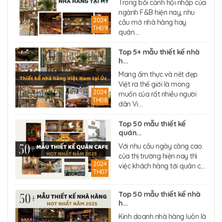
Trong bối cảnh hội nhập của
ngành F&B hiện nay, nhu
2024
cầu mở nhà hàng hay
TH09
quán....
Top 5+ mẫu thiết kế nhà
h...
Mang ẩm thực và nét đẹp
Việt ra thế giới là mong
2024
muốn của rất nhiều người
TH08
dân Vi....
Top 50 mẫu thiết kế
quán...
Với nhu cầu ngày càng cao
của thị trường hiện nay thì
2024
việc khách hàng tới quán c....
TH07
Top 50 mẫu thiết kế nhà
h...
Kinh doanh nhà hàng luôn là