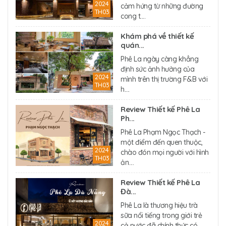
2024
cảm hứng từ những đường
TH03
cong t....
Khám phá về thiết kế
quán...
Phê La ngày càng khẳng
định sức ảnh hưởng của
2024
mình trên thị trường F&B với
TH03
h....
Review Thiết kế Phê La
Ph...
Phê La Phạm Ngọc Thạch -
một điểm đến quen thuộc,
2024
chào đón mọi người với hình
TH03
ản....
Review Thiết kế Phê La
Đà...
Phê La là thương hiệu trà
sữa nổi tiếng trong giới trẻ
2024
cả nước đã chính thức có....