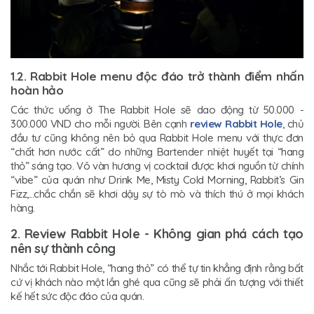
1.2. Rabbit Hole menu độc đáo trở thành điểm nhấn
hoàn hảo
Các thức uống ở The Rabbit Hole sẽ dao động từ 50.000 -
300.000 VND cho mỗi người. Bên cạnh
review Rabbit Hole
, chủ
đầu tư cũng không nên bỏ qua Rabbit Hole menu với thực đơn
“chất hơn nước cất” do những Bartender nhiệt huyết tại “hang
thỏ” sáng tạo. Vô vàn hương vị cocktail được khơi nguồn từ chính
“vibe” của quán như Drink Me, Misty Cold Morning, Rabbit’s Gin
Fizz,...chắc chắn sẽ khơi dậy sự tò mò và thích thú ở mọi khách
hàng.
2. Review Rabbit Hole - Không gian phá cách tạo
nên sự thành công
Nhắc tới Rabbit Hole, “hang thỏ” có thể tự tin khẳng định rằng bất
cứ vị khách nào một lần ghé qua cũng sẽ phải ấn tượng với thiết
kế hết sức độc đáo của quán.