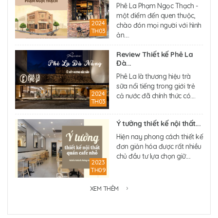
Phê La Phạm Ngọc Thạch -
một điểm đến quen thuộc,
2024
chào đón mọi người với hình
TH03
ản....
Review Thiết kế Phê La
Đà...
Phê La là thương hiệu trà
sữa nổi tiếng trong giới trẻ
2024
cả nước đã chính thức có....
TH03
Ý tưởng thiết kế nội thất...
Hiện nay phong cách thiết kế
đơn giản hóa được rất nhiều
chủ đầu tư lựa chọn giữ....
2023
TH09
XEM THÊM