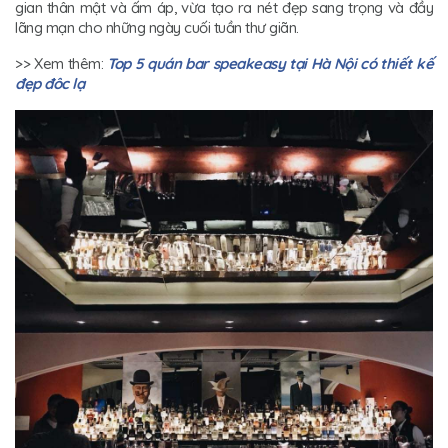
gian thân mật và ấm áp, vừa tạo ra nét đẹp sang trọng và đầy
lãng mạn cho những ngày cuối tuần thư giãn.
>> Xem thêm:
Top 5 quán bar speakeasy tại Hà Nội có thiết kế
đẹp đôc lạ