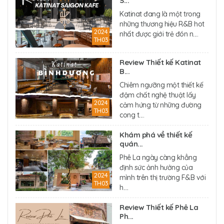
S...
Katinat đang là một trong
những thương hiệu R&B hot
2024
nhất được giới trẻ đón n....
TH03
Review Thiết kế Katinat
B...
Chiêm ngưỡng một thiết kế
đậm chất nghệ thuật lấy
2024
cảm hứng từ những đường
TH03
cong t....
Khám phá về thiết kế
quán...
Phê La ngày càng khẳng
định sức ảnh hưởng của
2024
mình trên thị trường F&B với
TH03
h....
Review Thiết kế Phê La
Ph...