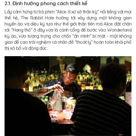
2.1. Định hướng phong cách thiết kế
Lấy cảm hứng từ bộ phim “Alice ở xứ sở thần kỳ” nổi tiếng với mọi
thế hệ, The Rabbit Hole hướng tới xây dựng một không gian
huyền ảo và diệu kỳ tựa như thế giới thần tiên mà Alice đặt chân
tới. “Hang thỏ” ở đây vừa là cánh cổng để bước vào Wonderland
kỳ ảo, vừa tượng trưng cho chốn “ẩn mình” bí mật - một không
gian đề cao trải nghiệm cá nhân để “thoát ly” hoàn toàn khỏi phố
thị xô bồ và đông đúc.