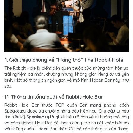
1. Giới thiệu chung về “Hang thỏ” The Rabbit Hole
The Rabbit Hole là điểm đến quen thuộc của những tâm hồn ưa
trải nghiệm cá nhân, chuộng những không gian riêng tư và yên
bình. Một số thông tin ngắn gọn về mô hình Hidden Bar này như
sau:
1.1. Thông tin tổng quát về Rabbit Hole Bar
Rabbit Hole Bar thuộc TOP quán Bar mang phong cách
Speakeasy được ưa chuộng hàng đầu hiện nay. Chủ đầu tư nếu
tìm hiểu kỹ
Speakeasy là gì
sẽ hiểu rõ hơn về xu hướng mới này
và cách Rabbit Hole Bar đã thành công tạo ra nét khác biệt so
với những quán Hidden Bar khác. Cụ thể các thông tin của “hang