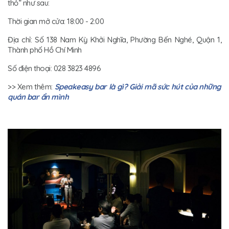
thỏ” như sau:
Thời gian mở cửa: 18:00 - 2:00
Địa chỉ: Số 138 Nam Kỳ Khởi Nghĩa, Phường Bến Nghé, Quận 1,
Thành phố Hồ Chí Minh
Số điện thoại: 028 3823 4896
>> Xem thêm:
Speakeasy bar là gì? Giải mã sức hút của những
quán bar ẩn mình