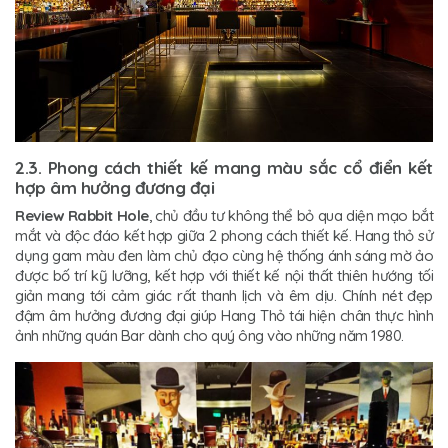
2.3. Phong cách thiết kế mang màu sắc cổ điển kết
hợp âm hưởng đương đại
Review Rabbit Hole
, chủ đầu tư không thể bỏ qua diện mạo bắt
mắt và độc đáo kết hợp giữa 2 phong cách thiết kế. Hang thỏ sử
dụng gam màu đen làm chủ đạo cùng hệ thống ánh sáng mờ ảo
được bố trí kỹ lưỡng, kết hợp với thiết kế nội thất thiên hướng tối
giản mang tới cảm giác rất thanh lịch và êm dịu. Chính nét đẹp
đậm âm hưởng đương đại giúp Hang Thỏ tái hiện chân thực hình
ảnh những quán Bar dành cho quý ông vào những năm 1980.