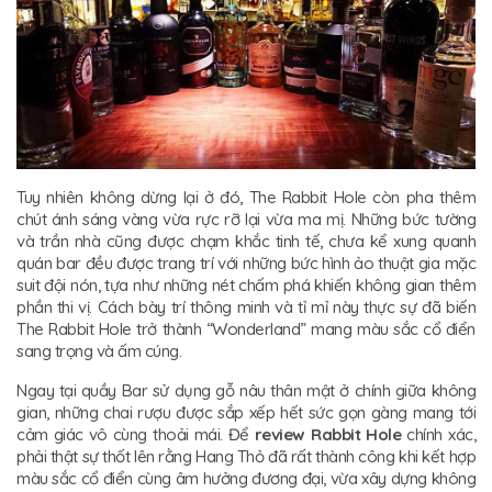
Tuy nhiên không dừng lại ở đó, The Rabbit Hole còn pha thêm
chút ánh sáng vàng vừa rực rỡ lại vừa ma mị. Những bức tường
và trần nhà cũng được chạm khắc tinh tế, chưa kể xung quanh
quán bar đều được trang trí với những bức hình ảo thuật gia mặc
suit đội nón, tựa như những nét chấm phá khiến không gian thêm
phần thi vị. Cách bày trí thông minh và tỉ mỉ này thực sự đã biến
The Rabbit Hole trở thành “Wonderland” mang màu sắc cổ điển
sang trọng và ấm cúng.
Ngay tại quầy Bar sử dụng gỗ nâu thân mật ở chính giữa không
gian, những chai rượu được sắp xếp hết sức gọn gàng mang tới
cảm giác vô cùng thoải mái. Để
review Rabbit Hole
chính xác,
phải thật sự thốt lên rằng Hang Thỏ đã rất thành công khi kết hợp
màu sắc cổ điển cùng âm hưởng đương đại, vừa xây dựng không