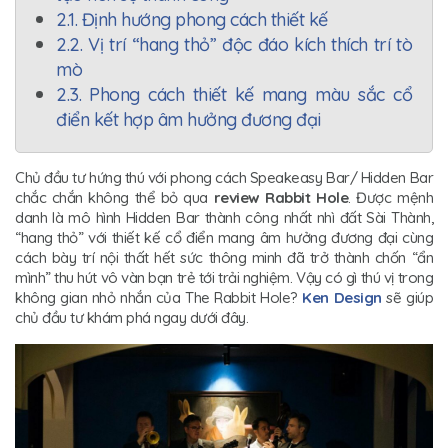
2.1. Định hướng phong cách thiết kế
2.2. Vị trí “hang thỏ” độc đáo kích thích trí tò
mò
2.3. Phong cách thiết kế mang màu sắc cổ
điển kết hợp âm hưởng đương đại
Chủ đầu tư hứng thú với phong cách Speakeasy Bar/ Hidden Bar
chắc chắn không thể bỏ qua
review Rabbit Hole
. Được mệnh
danh là mô hình Hidden Bar thành công nhất nhì đất Sài Thành,
“hang thỏ” với thiết kế cổ điển mang âm hưởng đương đại cùng
cách bày trí nội thất hết sức thông minh đã trở thành chốn “ẩn
mình” thu hút vô vàn bạn trẻ tới trải nghiệm. Vậy có gì thú vị trong
không gian nhỏ nhắn của The Rabbit Hole?
Ken Design
sẽ giúp
chủ đầu tư khám phá ngay dưới đây.