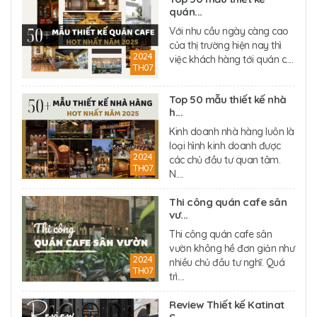
quán...
Với nhu cầu ngày càng cao
của thị trường hiện nay thì
2024
việc khách hàng tới quán c....
TH07
Top 50 mẫu thiết kế nhà
h...
Kinh doanh nhà hàng luôn là
loại hình kinh doanh được
2024
các chủ đầu tư quan tâm.
TH07
N....
Thi công quán cafe sân
vư...
Thi công quán cafe sân
vườn không hề đơn giản như
2024
nhiều chủ đầu tư nghĩ. Quá
TH07
trì....
Review Thiết kế Katinat