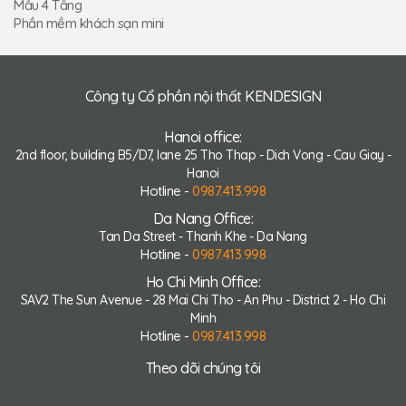
Mẫu 4 Tầng
Phần mềm khách sạn mini
Công ty Cổ phần nội thất KENDESIGN
Hanoi office:
2nd floor, building B5/D7, lane 25 Tho Thap - Dich Vong - Cau Giay -
Hanoi
Hotline -
0987.413.998
Da Nang Office:
Tan Da Street - Thanh Khe - Da Nang
Hotline -
0987.413.998
Ho Chi Minh Office:
SAV2 The Sun Avenue - 28 Mai Chi Tho - An Phu - District 2 - Ho Chi
Minh
Hotline -
0987.413.998
Theo dõi chúng tôi