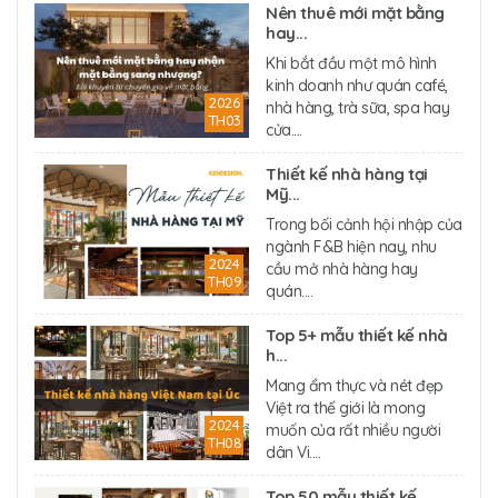
Nên thuê mới mặt bằng
hay...
Khi bắt đầu một mô hình
kinh doanh như quán café,
2026
nhà hàng, trà sữa, spa hay
TH03
cửa....
Thiết kế nhà hàng tại
Mỹ...
Trong bối cảnh hội nhập của
ngành F&B hiện nay, nhu
2024
cầu mở nhà hàng hay
TH09
quán....
Top 5+ mẫu thiết kế nhà
h...
Mang ẩm thực và nét đẹp
Việt ra thế giới là mong
2024
muốn của rất nhiều người
TH08
dân Vi....
Top 50 mẫu thiết kế