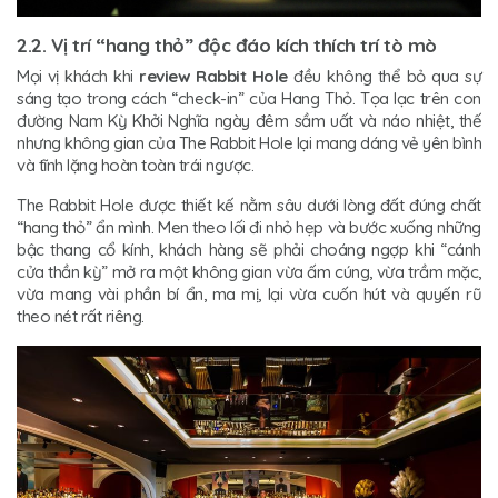
2.2. Vị trí “hang thỏ” độc đáo kích thích trí tò mò
Mọi vị khách khi
review Rabbit Hole
đều không thể bỏ qua sự
sáng tạo trong cách “check-in” của Hang Thỏ. Tọa lạc trên con
đường Nam Kỳ Khởi Nghĩa ngày đêm sầm uất và náo nhiệt, thế
nhưng không gian của The Rabbit Hole lại mang dáng vẻ yên bình
và tĩnh lặng hoàn toàn trái ngược.
The Rabbit Hole được thiết kế nằm sâu dưới lòng đất đúng chất
“hang thỏ” ẩn mình. Men theo lối đi nhỏ hẹp và bước xuống những
bậc thang cổ kính, khách hàng sẽ phải choáng ngợp khi “cánh
cửa thần kỳ” mở ra một không gian vừa ấm cúng, vừa trầm mặc,
vừa mang vài phần bí ẩn, ma mị, lại vừa cuốn hút và quyến rũ
theo nét rất riêng.