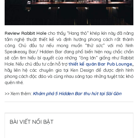
Review Rabbit Hole
cho thấy “Hang thỏ” khép kín này đã nâng
tầm nghệ thuật thiết kế và định hướng phong cách rất thành
công. Chủ đầu tư nếu mong muốn “thử sức” với mô hình
Speakeasy Bar/ Hidden Bar đang phổ biến hiện nay chắc chắn
sẽ cần tìm hiểu bí quyết của những “ông lớn” giống như Rabbit
Hole. Nếu chủ đầu tư cần hỗ trợ
thiết kế quán Bar Pub Lounge
,,
hãy liên hệ các chuyên gia tại Ken Design để được định hình
phong cách độc đáo và cùng nhau sáng tạo những tuyệt tác khó
quên nhé.
>> Xem thêm:
Khám phá 5 Hidden Bar thu hút tại Sài Gòn
BÀI VIẾT NỔI BẬT