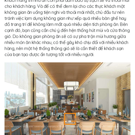
khách hàng thì nhà ăn còn phải đảm bảo sự sạch sẽ và thoải mái
cho khách hàng. Và để có thể đem lại cho các thực khách một
không gian ăn uống tiện nghi và thoải mái nhất, chủ đầu tư nên
tránh việc lạm dụng không gian như xếp quá nhiều bàn ghế hay
đồ trang trí để không làm mất quá nhiều diện tích phòng ăn. Bên
cạnh đó, bạn cũng cần chú ý đến hện thống hút mùi và cửa thông
gió. Do không gian phòng ăn sẽ có sự pha trộn mùi hương giữa
nhiều món ăn khác nhau, có thể gây khó chịu đối với nhiều khách
hàng, nên một hệ thống thông gió sẽ là cần thiết để khách sạn
của bạn tạo được ấn tượng tốt với nhiều người.