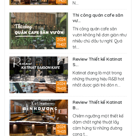
TH07
N....
Thi công quán cafe sân
vư...
Thi công quán cafe sân
vườn không hề đơn giản như
2024
nhiều chủ đầu tư nghĩ. Quá
TH07
trì....
Review Thiết kế Katinat
S...
Katinat đang là một trong
những thương hiệu R&B hot
2024
nhất được giới trẻ đón n....
TH03
Review Thiết kế Katinat
B...
Chiêm ngưỡng một thiết kế
đậm chất nghệ thuật lấy
2024
cảm hứng từ những đường
TH03
cong t....