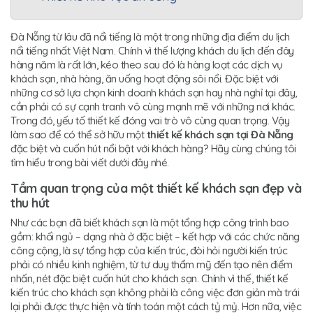
Đà Nẵng từ lâu đã nổi tiếng là một trong những địa điểm du lịch
nổi tiếng nhất Việt Nam. Chính vì thế lượng khách du lịch đến đây
hàng năm là rất lớn, kéo theo sau đó là hàng loạt các dịch vụ
khách sạn, nhà hàng, ăn uống hoạt động sôi nổi. Đặc biệt với
những cơ sở lựa chọn kinh doanh khách sạn hay nhà nghỉ tại đây,
cần phải có sự cạnh tranh vô cùng mạnh mẽ với những nơi khác.
Trong đó, yếu tố thiết kế đóng vai trò vô cùng quan trọng. Vậy
làm sao để có thể sở hữu một
thiết kế khách sạn tại Đà Nẵng
đặc biệt và cuốn hút nổi bật với khách hàng? Hãy cùng chúng tôi
tìm hiểu trong bài viết dưới đây nhé.
Tầm quan trọng của một thiết kế khách sạn đẹp và
thu hút
Như các bạn đã biết khách sạn là một tổng hợp công trình bao
gồm: khối ngủ – dạng nhà ở đặc biệt – kết hợp với các chức năng
công cộng, là sự tổng hợp của kiến trúc, đòi hỏi người kiến trúc
phải có nhiều kinh nghiệm, từ tư duy thẩm mỹ đến tạo nên điểm
nhấn, nét đặc biệt cuốn hút cho khách sạn. Chính vì thế, thiết kế
kiến trúc cho khách sạn không phải là công việc đơn giản mà trái
lại phải được thực hiện và tính toán một cách tỷ mỷ. Hơn nữa, việc