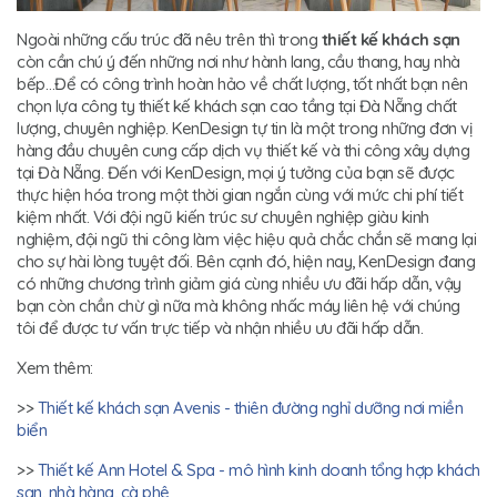
Ngoài những cấu trúc đã nêu trên thì trong
thiết kế khách sạn
còn cần chú ý đến những nơi như hành lang, cầu thang, hay nhà
bếp…Để có công trình hoàn hảo về chất lượng, tốt nhất bạn nên
chọn lựa công ty thiết kế khách sạn cao tầng tại Đà Nẵng chất
lượng, chuyên nghiệp. KenDesign tự tin là một trong những đơn vị
hàng đầu chuyên cung cấp dịch vụ thiết kế và thi công xây dựng
tại Đà Nẵng. Đến với KenDesign, mọi ý tưởng của bạn sẽ được
thực hiện hóa trong một thời gian ngắn cùng với mức chi phí tiết
kiệm nhất. Với đội ngũ kiến trúc sư chuyên nghiệp giàu kinh
nghiệm, đội ngũ thi công làm việc hiệu quả chắc chắn sẽ mang lại
cho sự hài lòng tuyệt đối. Bên cạnh đó, hiện nay, KenDesign đang
có những chương trình giảm giá cùng nhiều ưu đãi hấp dẫn, vậy
bạn còn chần chừ gì nữa mà không nhấc máy liên hệ với chúng
tôi để được tư vấn trực tiếp và nhận nhiều ưu đãi hấp dẫn.
Xem thêm:
>>
Thiết kế khách sạn Avenis - thiên đường nghỉ dưỡng nơi miền
biển
>>
Thiết kế Ann Hotel & Spa - mô hình kinh doanh tổng hợp khách
sạn, nhà hàng, cà phê