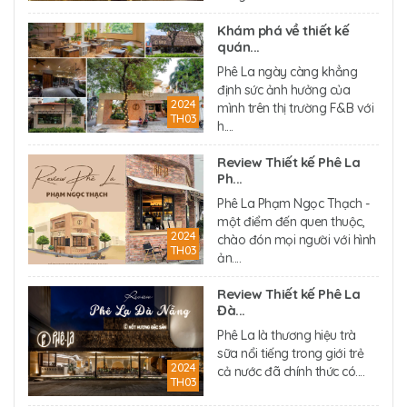
Khám phá về thiết kế
quán...
Phê La ngày càng khẳng
định sức ảnh hưởng của
2024
mình trên thị trường F&B với
TH03
h....
Review Thiết kế Phê La
Ph...
Phê La Phạm Ngọc Thạch -
một điểm đến quen thuộc,
2024
chào đón mọi người với hình
TH03
ản....
Review Thiết kế Phê La
Đà...
Phê La là thương hiệu trà
sữa nổi tiếng trong giới trẻ
2024
cả nước đã chính thức có....
TH03