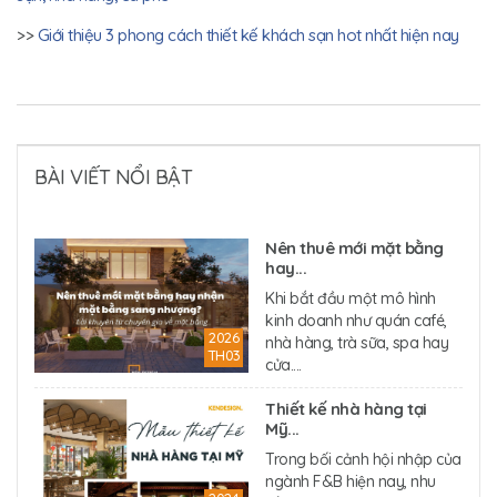
>>
Giới thiệu 3 phong cách thiết kế khách sạn hot nhất hiện nay
BÀI VIẾT NỔI BẬT
Nên thuê mới mặt bằng
hay...
Khi bắt đầu một mô hình
kinh doanh như quán café,
2026
nhà hàng, trà sữa, spa hay
TH03
cửa....
Thiết kế nhà hàng tại
Mỹ...
Trong bối cảnh hội nhập của
ngành F&B hiện nay, nhu