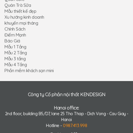
Quán Trà Sữa
Mẫu thiết kế đẹp
Xu hướng kinh doanh
khuyến mại tháng
Chính Sách
Điểm Mạnh
Báo Giá
Mẫu 1 Tầng
Mẫu 2 Tầng
Mẫu 3 tầng
Mẫu 4 Tầng
Phần mềm khách sạn mini
Công ty Cổ phần nội thất KENDESIGN
Hanoi office:
2nd floor, building B5/D7, lane 25 Tho Thap - Dich Vong - Cau Giay -
Hanoi
Hotline -
0987.413.998