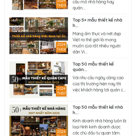
2024
cầu mở nhà hàng hay
TH09
quán....
Top 5+ mẫu thiết kế nhà
h...
Mang ẩm thực và nét đẹp
Việt ra thế giới là mong
2024
muốn của rất nhiều người
TH08
dân Vi....
Top 50 mẫu thiết kế
quán...
Với nhu cầu ngày càng cao
của thị trường hiện nay thì
2024
việc khách hàng tới quán c....
TH07
Top 50 mẫu thiết kế nhà
h...
Kinh doanh nhà hàng luôn là
loại hình kinh doanh được
2024
các chủ đầu tư quan tâm.