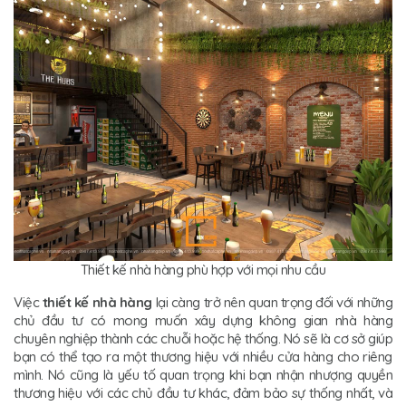
Thiết kế nhà hàng phù hợp với mọi nhu cầu
Việc
thiết kế nhà hàng
lại càng trở nên quan trọng đối với những
chủ đầu tư có mong muốn xây dựng không gian nhà hàng
chuyên nghiệp thành các chuỗi hoặc hệ thống. Nó sẽ là cơ sở giúp
bạn có thể tạo ra một thương hiệu với nhiều cửa hàng cho riêng
mình. Nó cũng là yếu tố quan trọng khi bạn nhận nhượng quyền
thương hiệu với các chủ đầu tư khác, đảm bảo sự thống nhất, và