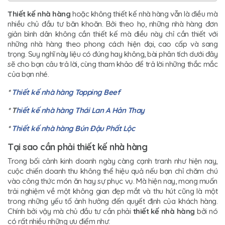
Thiết kế nhà hàng
hoặc không thiết kế nhà hàng vẫn là điều mà
nhiều chủ đầu tư băn khoăn. Bởi theo họ, những nhà hàng đơn
giản bình dân không cần thiết kế mà điều này chỉ cần thiết với
những nhà hàng theo phong cách hiện đại, cao cấp và sang
trọng. Suy nghĩ này liệu có đúng hay không, bài phân tích dưới đây
sẽ cho bạn câu trả lời, cùng tham khảo để trả lời những thắc mắc
của bạn nhé.
*
Thiết kế nhà hàng Topping Beef
* T
hiết kế nhà hàng Thái Lan A Hản Thay
*
Thiết kế nhà hàng Bún Đậu Phất Lộc
Tại sao cần phải thiết kế nhà hàng
Trong bối cảnh kinh doanh ngày càng cạnh tranh như hiện nay,
cuộc chiến doanh thu không thể hiệu quả nếu bạn chỉ chăm chú
vào công thức món ăn hay sự phục vụ. Mà hiện nay, mong muốn
trải nghiệm về một không gian đẹp mắt và thu hút cũng là một
trong những yếu tố ảnh hưởng đến quyết định của khách hàng.
Chính bởi vậy mà chủ đầu tư cần phải
thiết kế nhà hàng
bởi nó
có rất nhiều những ưu điểm như: