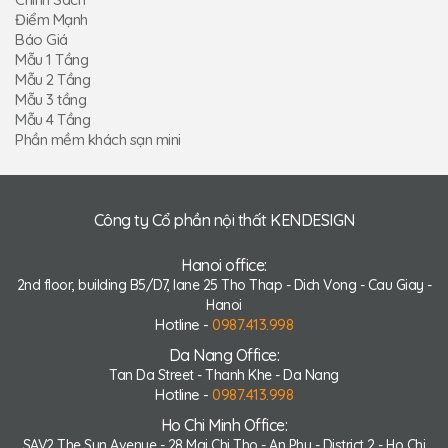
Điểm Mạnh
Báo Giá
Mẫu 1 Tầng
Mẫu 2 Tầng
Mẫu 3 tầng
Mẫu 4 Tầng
Phần mềm khách sạn mini
Công ty Cổ phần nội thất KENDESIGN
Hanoi office:
2nd floor, building B5/D7, lane 25 Tho Thap - Dich Vong - Cau Giay -
Hanoi
Hotline -
0987.413.998
Da Nang Office:
Tan Da Street - Thanh Khe - Da Nang
Hotline -
0987.413.998
Ho Chi Minh Office:
SAV2 The Sun Avenue - 28 Mai Chi Tho - An Phu - District 2 - Ho Chi