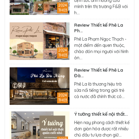
định sức ảnh hưởng của
2024
mình trên thị trường F&B với
TH03
h....
Review Thiết kế Phê La
Ph...
Phê La Phạm Ngọc Thạch -
một điểm đến quen thuộc,
2024
chào đón mọi người với hình
TH03
ản....
Review Thiết kế Phê La
Đà...
Phê La là thương hiệu trà
sữa nổi tiếng trong giới trẻ
2024
cả nước đã chính thức có....
TH03
Ý tưởng thiết kế nội thất...
Hiện nay phong cách thiết kế
đơn giản hóa được rất nhiều
chủ đầu tư lựa chọn giữ....
2023