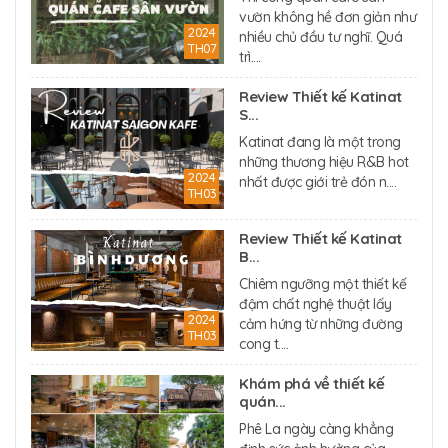
vườn không hề đơn giản như
2024
nhiều chủ đầu tư nghĩ. Quá
TH07
trì....
Review Thiết kế Katinat
S...
Katinat đang là một trong
những thương hiệu R&B hot
2024
nhất được giới trẻ đón n....
TH03
Review Thiết kế Katinat
B...
Chiêm ngưỡng một thiết kế
đậm chất nghệ thuật lấy
2024
cảm hứng từ những đường
TH03
cong t....
Khám phá về thiết kế
quán...
Phê La ngày càng khẳng