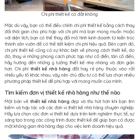
Chi phí thiết kế có đắt không
Mặc dù vậy, bạn có thể điều chỉnh chi phí thiết kế bằng cách thay
đổi thời gian cho phù hợp với chi phí mà bạn mong muốn. Hoặc
với diện tích, bạn có thể thay đổi mô hình kinh doanh từ kiến trúc
thành sân vườn để có thể tiết kiệm chi phí hiệu quả. Bên cạnh đó,
chi phí thiết kế cũng có sự khác biệt về phong cách thiết kế, do
đó, thay vì những phong cách phức tạp như cổ điển, tân cổ điển,
hãy hướng đến những ý tưởng thiết kế nhẹ nhàng và đơn giản
hơn. Chi phí
thiết kế nhà hàng
đắt hay rẻ phụ thuộc vào rất
nhiều yếu tố khác nhau, vậy nên chủ đầu tư có thể lựa chọn nhiều
phương pháp thiết kế để phù hợp với mong muốn của mình.
Tìm kiếm đơn vị thiết kế nhà hàng như thế nào
Một bản vẽ
thiết kế nhà hàng
đẹp và thu hút hơn khi bạn tìm
kiếm và hợp tác với các đơn vị thiết kế nhà hàng chuyên nghiệp.
Hãy lựa chọn các đơn vị thiết kế dựa trên kinh nghiệm thực tế, sự
sáng tạo trong các công trình được thiết kế để giúp bạn có được
một không gian nhà hàng đẹp cho việc kinh doanh hiệu quả.