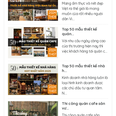
Mang ẩm thực và nét đẹp
Việt ra thế giới là mong
2024
muốn của rất nhiều người
TH08
dân Vi....
Top 50 mẫu thiết kế
quán...
Với nhu cầu ngày càng cao
của thị trường hiện nay thì
2024
việc khách hàng tới quán c....
TH07
Top 50 mẫu thiết kế nhà
h...
Kinh doanh nhà hàng luôn là
loại hình kinh doanh được
2024
các chủ đầu tư quan tâm.
TH07
N....
Thi công quán cafe sân
vư...
Thi công quán cafe sân