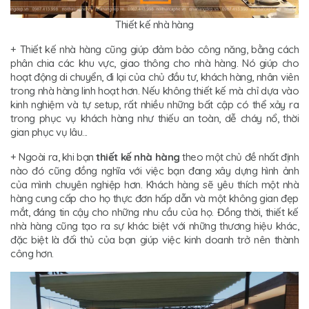
Thiết kế nhà hàng
+ Thiết kế nhà hàng cũng giúp đảm bảo công năng, bằng cách
phân chia các khu vực, giao thông cho nhà hàng. Nó giúp cho
hoạt động di chuyển, đi lại của chủ đầu tư, khách hàng, nhân viên
trong nhà hàng linh hoạt hơn. Nếu không thiết kế mà chỉ dựa vào
kinh nghiệm và tự setup, rất nhiều những bất cập có thể xảy ra
trong phục vụ khách hàng như thiếu an toàn, dễ cháy nổ, thời
gian phục vụ lâu...
+ Ngoài ra, khi bạn
thiết kế nhà hàng
theo một chủ đề nhất định
nào đó cũng đồng nghĩa với việc bạn đang xây dựng hình ảnh
của mình chuyên nghiệp hơn. Khách hàng sẽ yêu thích một nhà
hàng cung cấp cho họ thực đơn hấp dẫn và một không gian đẹp
mắt, đáng tin cậy cho những nhu cầu của họ. Đồng thời, thiết kế
nhà hàng cũng tạo ra sự khác biệt với những thương hiệu khác,
đặc biệt là đối thủ của bạn giúp việc kinh doanh trở nên thành
công hơn.