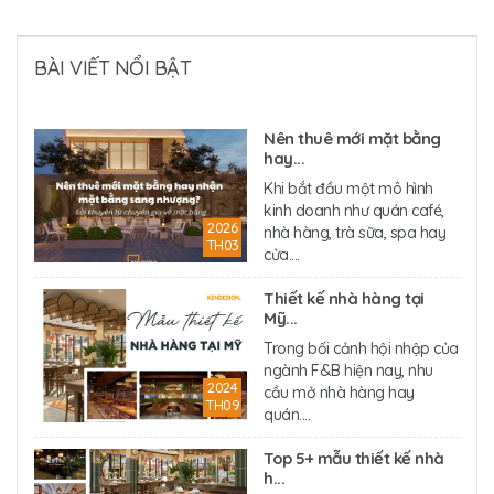
BÀI VIẾT NỔI BẬT
Nên thuê mới mặt bằng
hay...
Khi bắt đầu một mô hình
kinh doanh như quán café,
2026
nhà hàng, trà sữa, spa hay
TH03
cửa....
Thiết kế nhà hàng tại
Mỹ...
Trong bối cảnh hội nhập của
ngành F&B hiện nay, nhu
2024
cầu mở nhà hàng hay
TH09
quán....
Top 5+ mẫu thiết kế nhà
h...